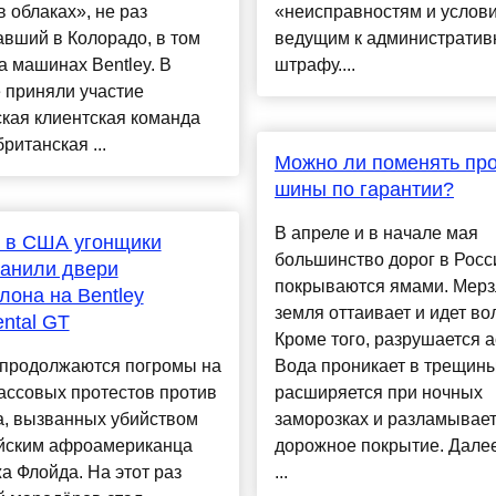
в облаках», не раз
«неисправностям и услов
вший в Колорадо, в том
ведущим к административ
а машинах Bentley. В
штрафу....
 приняли участие
кая клиентская команда
британская ...
Можно ли поменять пр
шины по гарантии?
В апреле и в начале мая
 в США угонщики
большинство дорог в Росс
анили двери
покрываются ямами. Мерз
лона на Bentley
земля оттаивает и идет во
ental GT
Кроме того, разрушается а
продолжаются погромы на
Вода проникает в трещины
ассовых протестов против
расширяется при ночных
а, вызванных убийством
заморозках и разламывае
йским афроамериканца
дорожное покрытие. Далее
 Флойда. На этот раз
...