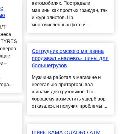
автомобилях. Пострадали
 с
машины как простых граждан, так
ью
и журналистов. На
многочисленных фото и...
H/T
знеса
A TYRES
соверов
Сотрудник омского магазина
ящее
продавал «налево» шины для
е –
большегрузов
.
Мужчина работал в магазине и
ора...
нелегально приторговывал
шинами для грузовиков. По-
хорошему возместить ущерб вор
отказался, и получил проблемы....
Шины КАМА QUADRO ATM