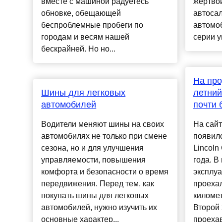
вместе с машиной радуетесь
жертво
обновке, обещающей
автоса
беспроблемные пробеги по
автомоб
городам и весям нашей
серии у
бескрайней. Но но...
На про
Шины для легковых
летний 
автомобилей
почти 
Водители меняют шины на своих
На сайт
автомобилях не только при смене
появил
сезона, но и для улучшения
Lincoln
управляемости, повышения
года. В
комфорта и безопасности о время
эксплу
передвижения. Перед тем, как
проехал
покупать шины для легковых
километ
автомобилей, нужно изучить их
Второй 
основные характер...
проехав