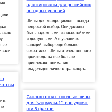
ем» —
адаптированы для российских
погодных условий
дили
Шины для квадроциклов – всегда
guan
непростой выбор. Они должны
гласно
быть надежными, износостойкими
му
и доступными. А в условиях
вые
санкций выбор еще больше
ливали
сократился. Шины отечественного
производства все больше
привлекают внимания
владельцев личного транспорта.
...
по
 что вы
Сколько стоят гоночные шины
ить –
для "Формулы-1": вас удивят
не
эти 5 фактов