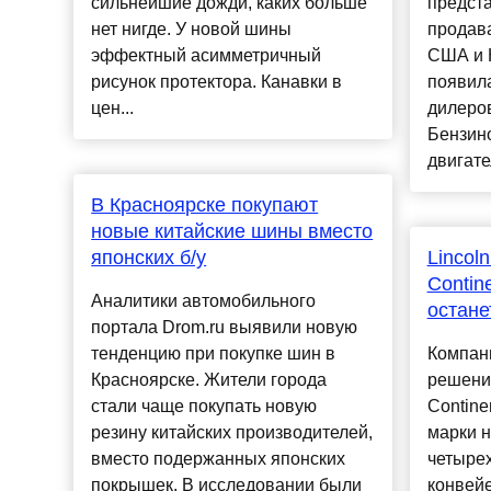
сильнейшие дожди, каких больше
предста
нет нигде. У новой шины
продава
эффектный асимметричный
США и К
рисунок протектора. Канавки в
появила
цен...
дилеров
Бензин
двигате
В Красноярске покупают
новые китайские шины вместо
японских б/у
Lincol
Contine
Аналитики автомобильного
остане
портала Drom.ru выявили новую
тенденцию при покупке шин в
Компани
Красноярске. Жители города
решение
стали чаще покупать новую
Contine
резину китайских производителей,
марки н
вместо подержанных японских
четырех
покрышек. В исследовании были
конвейе