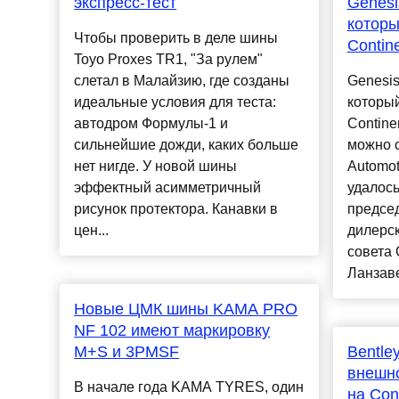
экспресс-тест
Genesi
которы
Чтобы проверить в деле шины
Contin
Toyo Proxes TR1, "За рулем"
слетал в Малайзию, где созданы
Genesis
идеальные условия для теста:
который
автодром Формулы-1 и
Contine
сильнейшие дожди, каких больше
можно с
нет нигде. У новой шины
Automo
эффектный асимметричный
удалось
рисунок протектора. Канавки в
предсе
цен...
дилерск
совета 
Ланзаве
Новые ЦМК шины KAMA PRO
NF 102 имеют маркировку
M+S и 3PMSF
Bentle
внешно
В начале года KAMA TYRES, один
на Cont