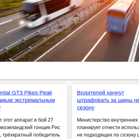
ental GT3 Pikes Peak
Водителей начнут
самым экстремальным
штрафовать за шины н
y
сезону
 этот аппарат в бой 27
Министерство внутренних
овозеландский гонщик Рис
планирует отнести исполь
, трёхкратный победитель
не подходящих по сезону 