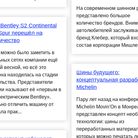
На современном шинном 
представлено большое
количество брендов. Вни
Bentley S2 Continental
автолюбителей заслужива
 Spur перешёл на
бренд Клебер, который вх
ичество
состав корпорации Мишлен.
 можно было заметить в
ьных сетях компании ещё
 весной, но всё это
Шины будущего:
на находилась на стадии
концептуальная разраб
льства. Представители
Michelin
ии называют её «первым в
ектрическим Bentley».
Пару лет назад на конфер
но отличить машину от
Michelin Movin'On в Монр
ла прак...
представлен концепт нео
технологии: шины из
переработанных материал
которых можно печатать 