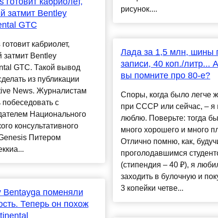
s готовит кабриолет,
рисунок....
й затмит Bentley
ental GTC
 готовит кабриолет,
Лада за 1,5 млн, шины 
 затмит Bentley
записи, 40 коп./литр... 
ntal GTC. Такой вывод
вы помните про 80-е?
делать из публикации
tive News. Журналистам
Споры, когда было легче ж
 побеседовать с
при СССР или сейчас, – я 
дателем Национального
люблю. Поверьте: тогда б
ого консультативного
много хорошего и много пл
Genesis Питером
Отлично помню, как, будуч
ккиа...
проголодавшимся студент
(стипендия – 40 ₽), я люби
заходить в булочную и пок
3 копейки четве...
y Bentayga поменяли
сть. Теперь он похож
inental