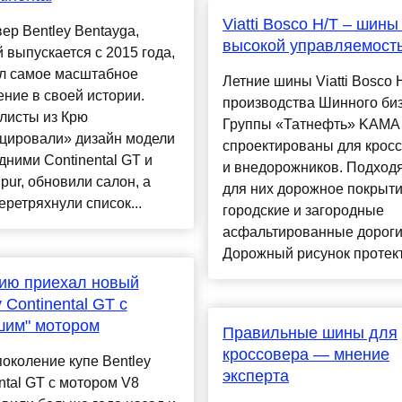
Viatti Bosco H/T – шины
ер Bentley Bentayga,
высокой управляемост
 выпускается с 2015 года,
л самое масштабное
Летние шины Viatti Bosco 
ние в своей истории.
производства Шинного би
листы из Крю
Группы «Татнефть» KAM
цировали» дизайн модели
спроектированы для крос
дними Continental GT и
и внедорожников. Подход
Spur, обновили салон, а
для них дорожное покрыти
еретряхнули список...
городские и загородные
асфальтированные дороги
Дорожный рисунок протект
ию приехал новый
 Continental GT с
шим" мотором
Правильные шины для
кроссовера — мнение
околение купе Bentley
эксперта
ntal GT с мотором V8