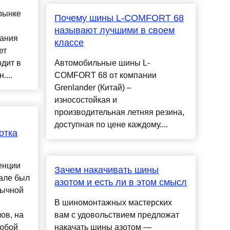
рынке
Почему шины L-COMFORT 68
называют лучшими в своем
мания
классе
ет
одит в
Автомобильные шины L-
...
COMFORT 68 от компании
Grenlander (Китай) –
износостойкая и
производительная летняя резина,
доступная по цене каждому....
отка
енции
Зачем накачивать шины
еале был
азотом и есть ли в этом смысл
бычной
В шиномонтажных мастерских
ов, на
вам с удовольствием предложат
любой
накачать шины азотом —