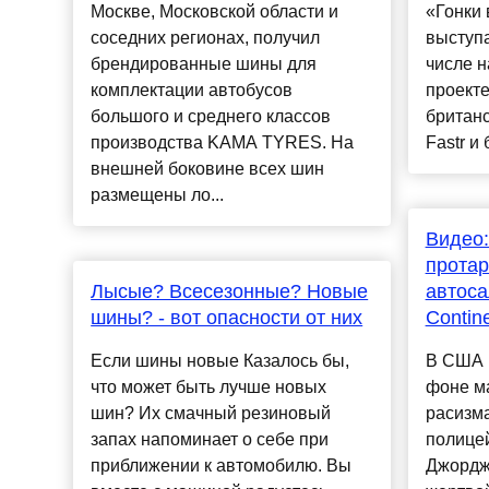
Москве, Московской области и
«Гонки 
соседних регионах, получил
выступа
брендированные шины для
числе н
комплектации автобусов
проекте
большого и среднего классов
британс
производства KAMA TYRES. На
Fastr и 
внешней боковине всех шин
размещены ло...
Видео:
протар
Лысые? Всесезонные? Новые
автоса
шины? - вот опасности от них
Contin
Если шины новые Казалось бы,
В США 
что может быть лучше новых
фоне м
шин? Их смачный резиновый
расизм
запах напоминает о себе при
полице
приближении к автомобилю. Вы
Джорджа