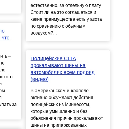
естественно, за отдельную плату.
Стоит ли на это соглашаться и
какие преимущества есть у азота
по сравнению с обычным
по
воздухом?...
А что
ить –
Полицейские США
не
прокалывают шины на
ыло
автомобилях всем подряд
охого.
(видео)
и
ом
В американском инфополе
л
активно обсуждают действия
упать за
полицейских из Миннесоты,
которые умышленно и без
объяснения причин прокалывают
шины на припаркованных