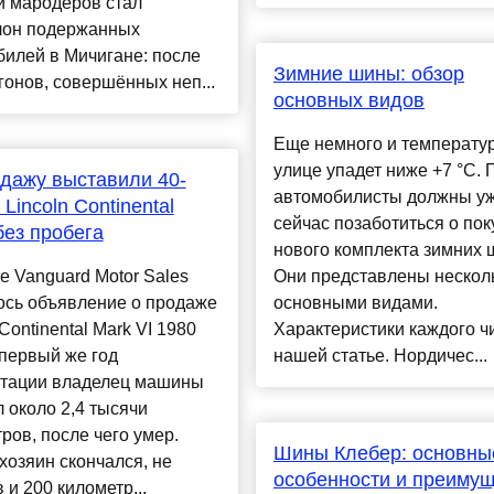
й мародёров стал
лон подержанных
илей в Мичигане: после
Зимние шины: обзор
гонов, совершённых неп...
основных видов
Еще немного и температу
улице упадет ниже +7 °C. 
дажу выставили 40-
автомобилисты должны у
Lincoln Continental
сейчас позаботиться о пок
без пробега
нового комплекта зимних 
е Vanguard Motor Sales
Они представлены нескол
ось объявление о продаже
основными видами.
 Continental Mark VI 1980
Характеристики каждого ч
 первый же год
нашей статье. Нордичес...
атации владелец машины
 около 2,4 тысячи
ров, после чего умер.
Шины Клебер: основны
хозяин скончался, не
особенности и преиму
 и 200 километр...