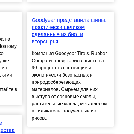
Goodyear представила шины,
практически целиком
сделанные из био- и
ра на
вторсырья
Поэтому
же
Компания Goodyear Tire & Rubber
упке
Company представила шины, на
шин.
90 процентов состоящие из
ькими
экологически безопасных и
природосберегающих
итайте в
материалов. Сырьем для них
выступают сосновые смолы,
растительные масла, металлолом
и силикагель, полученный из
рисов...
е
щества