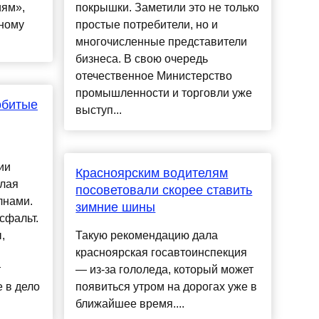
иям»,
покрышки. Заметили это не только
ному
простые потребители, но и
многочисленные представители
бизнеса. В свою очередь
отечественное Министерство
промышленности и торговли уже
обитые
выступ...
ии
Красноярским водителям
лая
посоветовали скорее ставить
лнами.
зимние шины
сфальт.
,
Такую рекомендацию дала
красноярская госавтоинспекция
т
— из-за гололеда, который может
 в дело
появиться утром на дорогах уже в
ближайшее время....