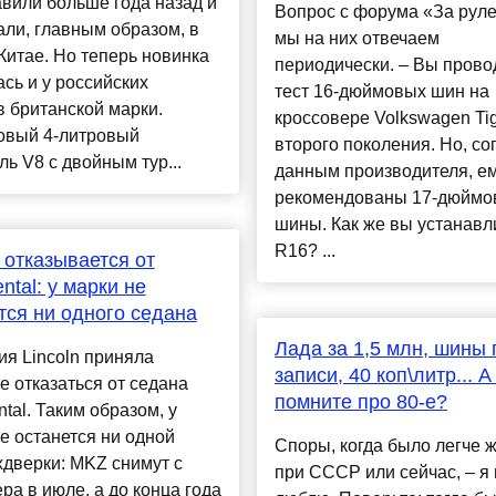
вили больше года назад и
Вопрос с форума «За рул
ли, главным образом, в
мы на них отвечаем
итае. Но теперь новинка
периодически. – Вы прово
сь и у российских
тест 16‑дюймовых шин на
 британской марки.
кроссовере Volkswagen Ti
овый 4-литровый
второго поколения. Но, со
ль V8 с двойным тур...
данным производителя, е
рекомендованы 17‑дюймо
шины. Как же вы устанав
R16? ...
n отказывается от
ntal: у марки не
тся ни одного седана
Лада за 1,5 млн, шины 
я Lincoln приняла
записи, 40 коп\литр... А
 отказаться от седана
помните про 80-е?
ntal. Таким образом, у
е останется ни одной
Споры, когда было легче ж
дверки: MKZ снимут с
при СССР или сейчас, – я 
ра в июле, а до конца года