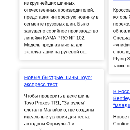
из крупнейших шинных
отечественных производителей,
Кроссов
представил интересную новинку в
который
сегменте грузовых шин. Было
пережи
запущено серийное производство
обновле
линейки KAMA PRO NF 102.
Специа
Модель предназначена для
«унифи
эксплуатации на рулевой ос...
с после
Flying 
также п
Новые быстрые шины Toyo:
экспресс-тест
В Росс
Чтобы проверить в деле шины
Bentley
Toyo Proxes TR1, "За рулем"
"млад
слетал в Малайзию, где созданы
идеальные условия для теста:
Новое п
автодром Формулы-1 и
Contine