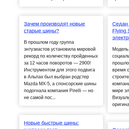
Зачем производят новые
Седан 
старые шины?
Flying
электр
В прошлом году группа
энтузиастов установила мировой
Модель
рекорд по количеству пройденных
социал
за 12 часов поворотов — 2900!
прошлой
Инструментом для этого подвига
время о
в Альпах был выбран родстер
строите
Mazda MX-5, а спонсорские шины
компан
подогнала компания Pirelli — но
мире эл
не самой пос...
Визуаль
оригина
Новые быстрые шины: