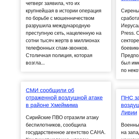
четверг заявила, что их
крупнейшая в истории операция
Сирены
по борьбе с мошенничеством
сработа
разрушила международную
Иерусал
преступную сеть, нацеленную на
Press. 
сотни тысяч жертв в миллионах
секторе
телефонных спам-звонков.
боевики
Столичная полиция, которая
Предпол
возгла...
был име
по неко
СМИ сообщили об
отраженной воздушной атаке
ПНС за
в районе Хмеймима
воздуш
Ливии
Сирийские ПВО отразили атаку
беспилотников, сообщила
Военны
государственное агентство САНА.
на запа