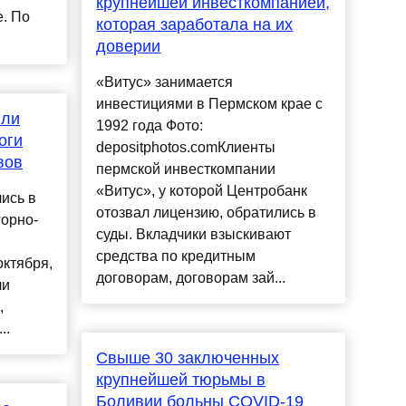
крупнейшей инвесткомпанией,
е. По
которая заработала на их
доверии
«Витус» занимается
инвестициями в Пермском крае с
или
1992 года Фото:
оги
depositphotos.comКлиенты
вов
пермской инвесткомпании
«Витус», у которой Центробанк
ись в
отозвал лицензию, обратились в
горно-
суды. Вкладчики взыскивают
средства по кредитным
октября,
договорам, договорам зай...
ли
,
..
Свыше 30 заключенных
крупнейшей тюрьмы в
Боливии больны COVID-19