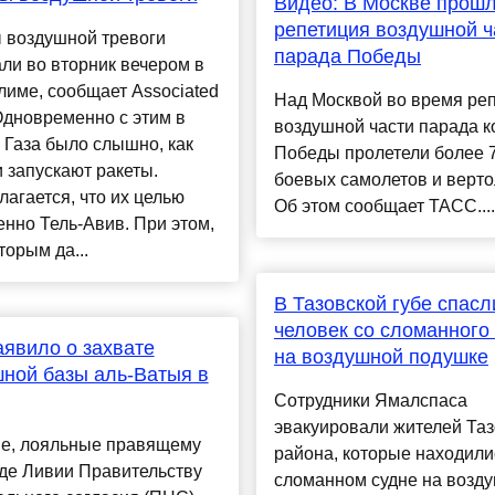
Видео: В Москве прош
репетиция воздушной ч
 воздушной тревоги
парада Победы
ли во вторник вечером в
име, сообщает Associated
Над Москвой во время ре
Одновременно с этим в
воздушной части парада к
 Газа было слышно, как
Победы пролетели более 
 запускают ракеты.
боевых самолетов и верто
агается, что их целью
Об этом сообщает ТАСС....
нно Тель-Авив. При этом,
торым да...
В Тазовской губе спасл
человек со сломанного
явило о захвате
на воздушной подушке
ной базы аль-Ватыя в
Сотрудники Ямалспаса
эвакуировали жителей Таз
е, лояльные правящему
района, которые находили
де Ливии Правительству
сломанном судне на возд