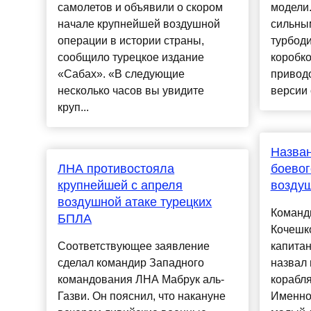
самолетов и объявили о скором
модели.
начале крупнейшей воздушной
сильны
операции в истории страны,
турбоди
сообщило турецкое издание
коробк
«Сабах». «В следующие
приводо
несколько часов вы увидите
версии 
круп...
Назва
ЛНА противостояла
боевог
крупнейшей с апреля
возду
воздушной атаке турецких
Команд
БПЛА
Кочешк
Соответствующее заявление
капитан
сделал командир Западного
назвал
командования ЛНА Мабрук аль-
корабля
Газви. Он пояснил, что накануне
Именно 