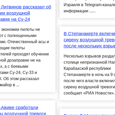
Израиля в Telegram-канал
 Литвинов рассказал об
информации ......
ии воздушной
авке на Су-24
 экономии пилоты не
В Степанакерте включ
ют с полноценными
сирену воздушной трев
ми. Отечественный асы и
после нескольких взры
ющие пилоты
телей проходят обучение
Несколько взрывов раздал
ой дозаправке не на
столице непризнанной На
х, а с боевыми
Карабахской республики
ами Су-24, Су-33 и
Степанакерте в ночь на 9 
. Об этом рассказал
после чего власти включи
майор в ...
сирену воздушной тревоги
сообщает «РИА Новости»..
-Авиве сработали
ы воздушной тревоги