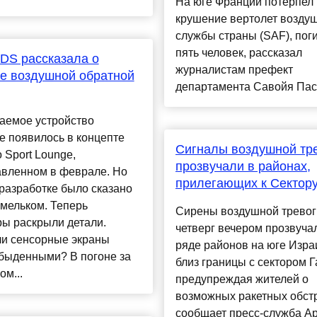
На юге Франции потерпел
крушение вертолет возду
службы страны (SAF), пог
пять человек, рассказал
DS рассказала о
журналистам префект
е воздушной обратной
департамента Савойя Паска
аемое устройство
е появилось в концепте
Сигналы воздушной тр
 Sport Lounge,
прозвучали в районах,
авленном в феврале. Но
прилегающих к Сектору
 разработке было сказано
мельком. Теперь
Сирены воздушной тревог
ы раскрыли детали.
четверг вечером прозвуча
ли сенсорные экраны
ряде районов на юге Изра
обыденными? В погоне за
близ границы с сектором Г
ом...
предупреждая жителей о
возможных ракетных обст
сообщает пресс-служба А