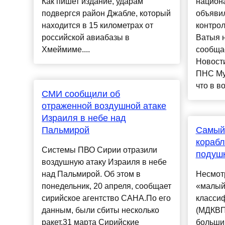
Как пишет издание, ударам
национа
подвергся район Джабле, который
объяви
находится в 15 километрах от
контрол
российской авиабазы в
Ватыя н
Хмеймиме....
сообща
Новост
ПНС Му
что в во
СМИ сообщили об
отраженной воздушной атаке
Израиля в небе над
Пальмирой
Самый
корабл
Системы ПВО Сирии отразили
подуш
воздушную атаку Израиля в небе
над Пальмирой. Об этом в
Несмотр
понедельник, 20 апреля, сообщает
«малый
сирийское агентство САНА.По его
класси
данным, были сбиты несколько
(МДКВП
ракет.31 марта Сирийские
больши