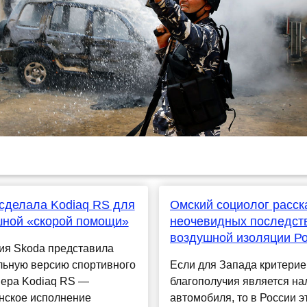
сделала Kodiaq RS для
Омский социолог расск
шной «скорой помощи»
неочевидных последст
воздушной изоляции Р
ия Skoda представила
льную версию спортивного
Если для Запада критери
вера Kodiaq RS —
благополучия является на
нское исполнение
автомобиля, то в России э