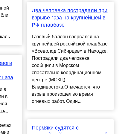
шной
Два человека пострадали при
ибли
взрыве газа на крупнейшей в
РФ плавбазе
ль......
Газовый баллон взорвался на
крупнейшей российской плавбазе
«Всеволод Сибирцев» в Находке.
Пострадали два человека,
евоги
сообщили в Морском
спасательно-координационном
 Газа
центре (МСКЦ)
Владивостока.Отмечается, что
и в
взрыв произошел во время
ли в
огневых работ. Один...
иля
аза,
релах,
Пермяки судятся с
рмии