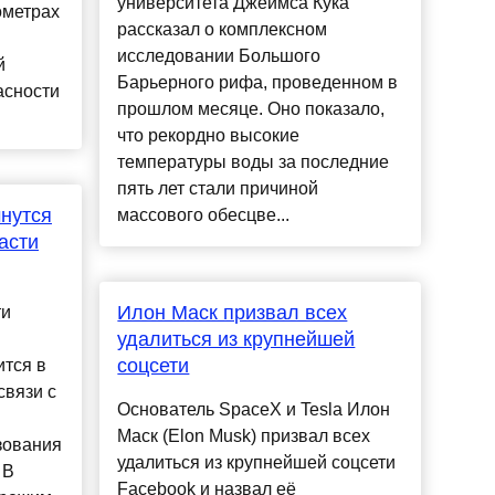
университета Джеймса Кука
ометрах
рассказал о комплексном
исследовании Большого
й
Барьерного рифа, проведенном в
асности
прошлом месяце. Оно показало,
что рекордно высокие
температуры воды за последние
пять лет стали причиной
чнутся
массового обесцве...
асти
Илон Маск призвал всех
ти
удалиться из крупнейшей
соцсети
ится в
связи с
Основатель SpaceX и Tesla Илон
Маск (Elon Musk) призвал всех
зования
удалиться из крупнейшей соцсети
 В
Facebook и назвал её