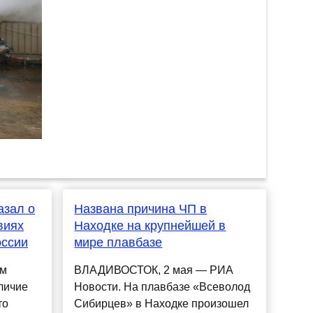
азал о
Названа причина ЧП в
виях
Находке на крупнейшей в
оссии
мире плавбазе
ем
ВЛАДИВОСТОК, 2 мая — РИА
личие
Новости. На плавбазе «Всеволод
то
Сибирцев» в Находке произошел