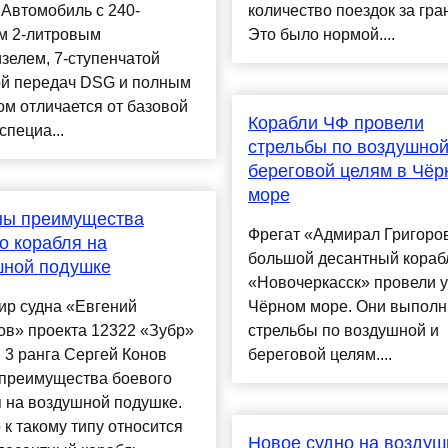
Автомобиль с 240-
количество поездок за гра
м 2-литровым
Это было нормой....
зелем, 7-ступенчатой
ой передач DSG и полным
м отличается от базовой
Корабли ЧФ провели
специа...
стрельбы по воздушной
береговой целям в Чёр
море
ны преимущества
Фрегат «Адмирал Григоро
о корабля на
большой десантный кораб
шной подушке
«Новочеркасск» провели у
ир судна «Евгений
Чёрном море. Они выполн
ов» проекта 12322 «Зубр»
стрельбы по воздушной и
 3 ранга Сергей Конов
береговой целям....
 преимущества боевого
 на воздушной подушке.
к такому типу относится
Новое судно на воздуш