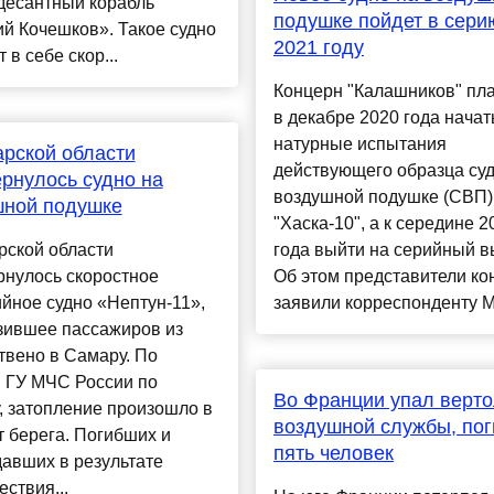
десантный корабль
подушке пойдет в сери
й Кочешков». Такое судно
2021 году
 в себе скор...
Концерн "Калашников" пл
в декабре 2020 года начат
натурные испытания
рской области
действующего образца суд
рнулось судно на
воздушной подушке (СВП)
шной подушке
"Хаска-10", а к середине 2
рской области
года выйти на серийный в
рнулось скоростное
Об этом представители ко
йное судно «Нептун-11»,
заявили корреспонденту Mil
зившее пассажиров из
твено в Самару. По
 ГУ МЧС России по
Во Франции упал верто
, затопление произошло в
воздушной службы, пог
т берега. Погибших и
пять человек
авших в результате
ствия...