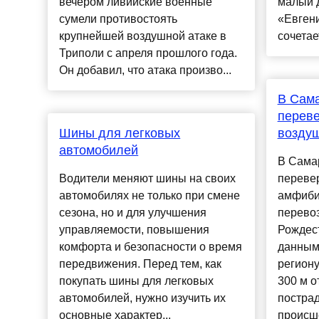
вечером ливийские военные
малый 
сумели противостоять
«Евгени
крупнейшей воздушной атаке в
сочетает
Триполи с апреля прошлого года.
Он добавил, что атака произво...
В Сама
переве
Шины для легковых
возду
автомобилей
В Сама
Водители меняют шины на своих
переве
автомобилях не только при смене
амфиби
сезона, но и для улучшения
перево
управляемости, повышения
Рождес
комфорта и безопасности о время
данным
передвижения. Перед тем, как
региону
покупать шины для легковых
300 м о
автомобилей, нужно изучить их
пострад
основные характер...
происше