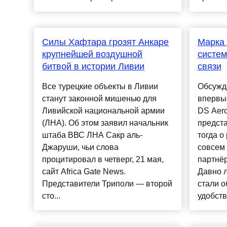
Силы Хафтара грозят Анкаре
Марка 
крупнейшей воздушной
систем
битвой в истории Ливии
связи
Все турецкие объекты в Ливии
Обсужд
станут законной мишенью для
впервы
Ливийской национальной армии
DS Aero
(ЛНА). Об этом заявил начальник
предст
штаба ВВС ЛНА Сакр аль-
тогда о
Джаруши, чьи слова
совсем 
процитировал в четверг, 21 мая,
партнёр
сайт Africa Gate News.
Давно 
Представители Триполи — второй
стали 
сто...
удобств