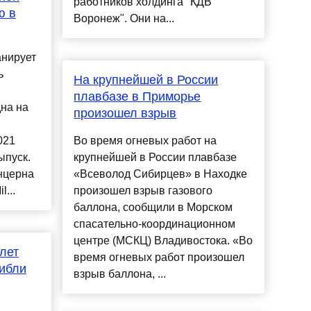
работников холдинга "КДВ
ю в
Воронеж". Они на...
анирует
ь
На крупнейшей в России
плавбазе в Приморье
на на
произошел взрыв
021
Во время огневых работ на
ыпуск.
крупнейшей в России плавбазе
нцерна
«Всеволод Сибирцев» в Находке
...
произошел взрыв газового
баллона, сообщили в Морском
спасательно-координационном
центре (МСКЦ) Владивостока. «Во
лет
время огневых работ произошел
ибли
взрыв баллона, ...