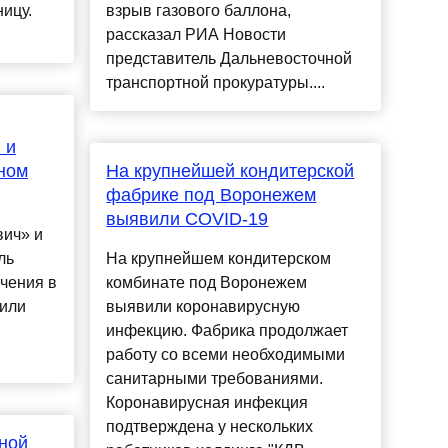
ницу.
взрыв газового баллона,
рассказал РИА Новости
представитель Дальневосточной
транспортной прокуратуры....
 и
ном
На крупнейшей кондитерской
фабрике под Воронежем
выявили COVID-19
вич» и
ль
На крупнейшем кондитерском
чения в
комбинате под Воронежем
или
выявили коронавирусную
инфекцию. Фабрика продолжает
работу со всеми необходимыми
санитарными требованиями.
Коронавирусная инфекция
подтверждена у нескольких
ной