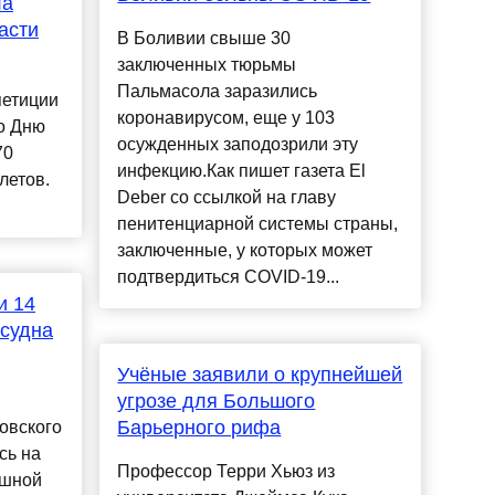
ла
асти
В Боливии свыше 30
заключенных тюрьмы
Пальмасола заразились
петиции
коронавирусом, еще у 103
о Дню
осужденных заподозрили эту
70
инфекцию.Как пишет газета El
летов.
Deber со ссылкой на главу
пенитенциарной системы страны,
заключенные, у которых может
подтвердиться COVID-19...
и 14
 судна
Учёные заявили о крупнейшей
угрозе для Большого
Барьерного рифа
овского
сь на
Профессор Терри Хьюз из
ушной