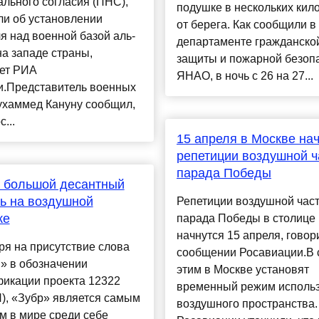
льного согласия (ПНС),
подушке в нескольких кил
ли об установлении
от берега. Как сообщили в
я над военной базой аль-
департаменте гражданско
а западе страны,
защиты и пожарной безоп
ет РИА
ЯНАО, в ночь с 26 на 27...
и.Представитель военных
хаммед Кануну сообщил,
с...
15 апреля в Москве на
репетиции воздушной ч
парада Победы
 большой десантный
ь на воздушной
Репетиции воздушной час
ке
парада Победы в столице
начнутся 15 апреля, говор
я на присутствие слова
сообщении Росавиации.В 
» в обозначении
этим в Москве установят
фикации проекта 12322
временный режим исполь
), «Зубр» является самым
воздушного пространства.
м в мире среди себе