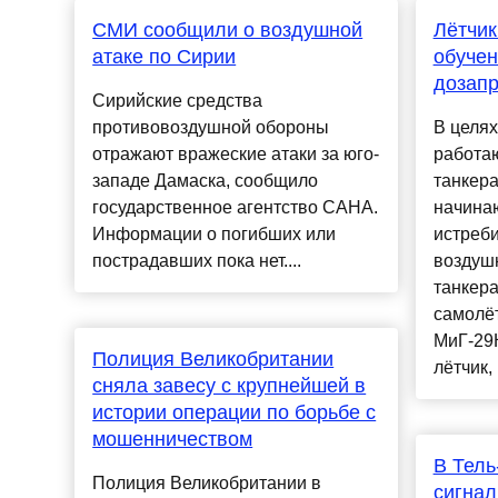
СМИ сообщили о воздушной
Лётчик
атаке по Сирии
обучен
дозапр
Сирийские средства
противовоздушной обороны
В целях
отражают вражеские атаки за юго-
работа
западе Дамаска, сообщило
танкера
государственное агентство САНА.
начина
Информации о погибших или
истреби
пострадавших пока нет....
воздушн
танкера
самолёт
МиГ-29К
Полиция Великобритании
лётчик, 
сняла завесу с крупнейшей в
истории операции по борьбе с
мошенничеством
В Тель
Полиция Великобритании в
сигнал