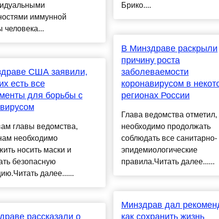
видуальными
Брико....
ностями иммунной
 человека...
В Минздраве раскрыли
причину роста
здраве США заявили,
заболеваемости
их есть все
коронавирусом в некот
менты для борьбы с
регионах России
авирусом
Глава ведомства отметил, 
вам главы ведомства,
необходимо продолжать
нам необходимо
соблюдать все санитарно-
ить носить маски и
эпидемиологические
ать безопасную
правила.Читать далее......
ию.Читать далее......
Минздрав дал рекомен
драве рассказали о
как сохранить жизнь