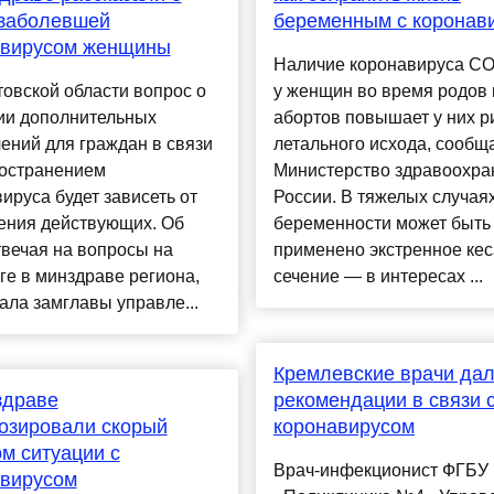
 заболевшей
беременным с коронав
авирусом женщины
Наличие коронавируса CO
овской области вопрос о
у женщин во время родов 
ии дополнительных
абортов повышает у них р
ений для граждан в связи
летального исхода, сообщ
ространением
Министерство здравоохра
ируса будет зависеть от
России. В тяжелых случая
ения действующих. Об
беременности может быть
твечая на вопросы на
применено экстренное ке
е в минздраве региона,
сечение — в интересах ...
ала замглавы управле...
Кремлевские врачи да
здраве
рекомендации в связи 
озировали скорый
коронавирусом
м ситуации с
Врач-инфекционист ФГБУ
авирусом