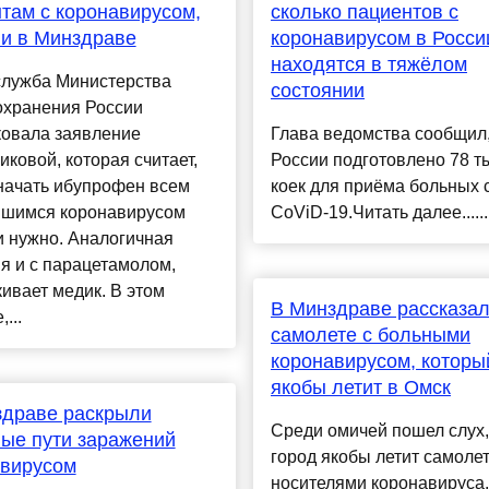
там с коронавирусом,
сколько пациентов с
и в Минздраве
коронавирусом в Росси
находятся в тяжёлом
служба Министерства
состоянии
охранения России
ковала заявление
Глава ведомства сообщил,
ковой, которая считает,
России подготовлено 78 т
начать ибупрофен всем
коек для приёма больных 
вшимся коронавирусом
CoViD-19.Читать далее......
и нужно. Аналогичная
я и с парацетамолом,
ивает медик. В этом
В Минздраве рассказал
...
самолете с больными
коронавирусом, которы
якобы летит в Омск
здраве раскрыли
Среди омичей пошел слух,
ые пути заражений
город якобы летит самолет
авирусом
носителями коронавируса.