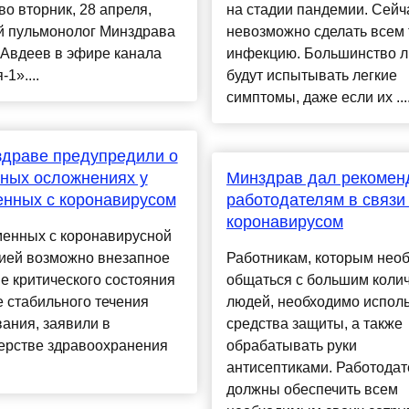
во вторник, 28 апреля,
на стадии пандемии. Сейч
й пульмонолог Минздрава
невозможно сделать всем 
 Авдеев в эфире канала
инфекцию. Большинство 
1»....
будут испытывать легкие
симптомы, даже если их ....
драве предупредили о
ных осложнениях у
Минздрав дал рекомен
нных с коронавирусом
работодателям в связи
коронавирусом
менных с коронавирусной
ией возможно внезапное
Работникам, которым нео
е критического состояния
общаться с большим коли
 стабильного течения
людей, необходимо испол
ания, заявили в
средства защиты, а также
ерстве здравоохранения
обрабатывать руки
антисептиками. Работодат
должны обеспечить всем