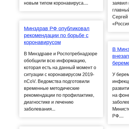
новым типом коронавируса....
заявил 
главны
Сергей
«Россия-
Минздрав РФ опубликовал
рекомендации по борьбе с
коронавирусом
В Минз
В Минздраве и Роспотребнадзоре
внезап
обобщили всю информацию,
береме
которая есть на данный момент о
ситуации с коронавирусом 2019-
У бере
nСoV. Ведомства подготовили
инфекц
временные методические
развити
рекомендации по профилактике,
на фоне
диагностике и лечению
заболев
заболевания...
Минист
РФ....