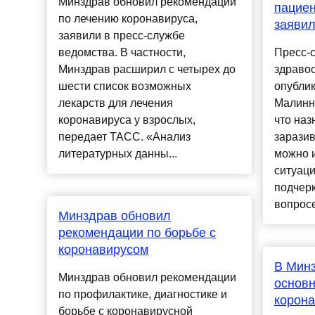
Минздрав обновил рекомендации
пациен
по лечению коронавируса,
заявил
заявили в пресс-службе
ведомства. В частности,
Пресс-
Минздрав расширил с четырех до
здраво
шести список возможных
опубли
лекарств для лечения
Малинни
коронавируса у взрослых,
что наз
передает ТАСС. «Анализ
зарази
литературных данны...
можно 
ситуаци
подчерк
вопросе,
Минздрав обновил
рекомендации по борьбе с
коронавирусом
В Мин
Минздрав обновил рекомендации
основн
по профилактике, диагностике и
корон
борьбе с коронавирусной