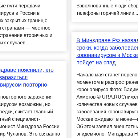
ые пути передачи
Взволнованные люди обо
ируса в России в
телефоны горячей линии...
х закрытых границ с
и странами — местное
странение вторичных и
В Минздраве РФ назва
ых случаев....
сроки, когда заболевае
коронавирусом в Моск
пойдет на спад
драве пояснили, кто
Начало мая станет перел
заразиться
моментом в распростране
вирусом повторно
коронавируса Фото: Вади
 повторного заражения
Ахметов © URA.RUСниже
вирусом возможны, но
количества новых случаев
редки, считает главный
заболевания коронавирус
тный специалист-
Москве ожидают в июне—
ионист Минздрава России
Об этом заявил внештатн
ир Чуланов. Это связанно
эпидемиолог Минздрава Н