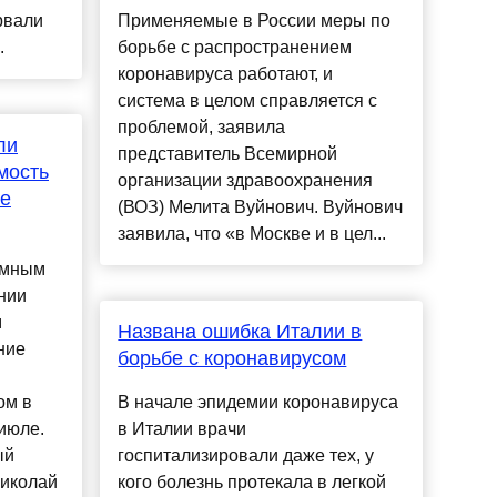
рвали
Применяемые в России меры по
.
борьбе с распространением
коронавируса работают, и
система в целом справляется с
проблемой, заявила
ли
представитель Всемирной
мость
организации здравоохранения
ве
(ВОЗ) Мелита Вуйнович. Вуйнович
заявила, что «в Москве и в цел...
омным
нии
м
Названа ошибка Италии в
ние
борьбе с коронавирусом
ом в
В начале эпидемии коронавируса
июле.
в Италии врачи
ый
госпитализировали даже тех, у
иколай
кого болезнь протекала в легкой