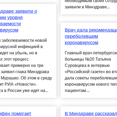
необходимым своих сотру
заявили в Минздраве...
драве заявили о
ии уровня
еваемости
авирусом
Врач дала рекомендац
переболевшим
к заболеваемости новой
коронавирусом
вирусной инфекцией в
идет на убыль, но в
Главный врач петербургск
х этот процесс
больницы №20 Татьяна
вает примерно на три
Суровцева в интервью
 заявил глава Минздрава
«Российской газете» во вт
Мурашко. Об этом в среду
дала советы переболевш
ет РИА «Новости».
коронавирусом нового тип
к в России уже идет на...
пациентам....
офен помогает
В Минздраве рассказал