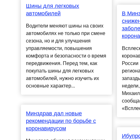
Шины для легковых
автомобилей
В Минз
снижен
Водители меняют шины на своих
забол
автомобилях не только при смене
корон
сезона, но и для улучшения
управляемости, повышения
Всплес
комфорта и безопасности о время
корона
передвижения. Перед тем, как
России 
покупать шины для легковых
региона
автомобилей, нужно изучить их
запазды
основные характер...
недели,
Михаил 
сообща
«Всплес
Минздрав дал новые
рекомендации по борьбе с
коронавирусом
Ибупр