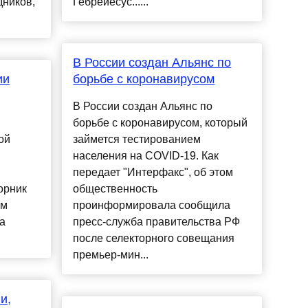
дников,
Гебрейесус......
В России создан Альянс по
ии
борьбе с коронавирусом
В России создан Альянс по
борьбе с коронавирусом, который
ой
займется тестированием
населения на COVID-19. Как
передает "Интерфакс", об этом
орник
общественность
им
проинформировала сообщила
а
пресс-служба правительства РФ
после селекторного совещания
премьер-мин...
и,