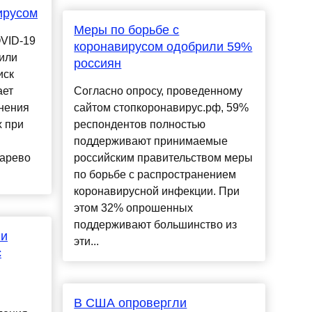
ирусом
Меры по борьбе с
VID-19
коронавирусом одобрили 59%
или
россиян
иск
ает
Согласно опросу, проведенному
нения
сайтом стопкоронавирус.рф, 59%
х при
респондентов полностью
поддерживают принимаемые
сарево
российским правительством меры
по борьбе с распространением
коронавирусной инфекции. При
этом 32% опрошенных
поддерживают большинство из
ли
эти...
с
В США опровергли