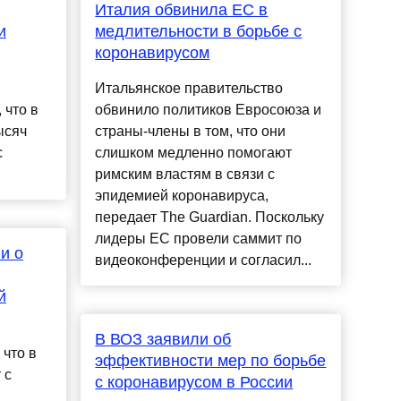
Италия обвинила ЕС в
и
медлительности в борьбе с
коронавирусом
Итальянское правительство
 что в
обвинило политиков Евросоюза и
ысяч
страны-члены в том, что они
с
слишком медленно помогают
римским властям в связи с
эпидемией коронавируса,
передает The Guardian. Поскольку
лидеры ЕС провели саммит по
и о
видеоконференции и согласил...
й
В ВОЗ заявили об
 что в
эффективности мер по борьбе
 с
с коронавирусом в России