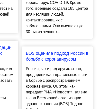
ас
коронавирус COVID-19. Кроме
тест на
того, военные создали 183 центра
людей
для изоляции людей,
контактировавших с
..
заболевшими. Они вмещают до
30 тысяч человек...
дации
 с
ВОЗ оценила подход России в
борьбе с коронавирусом
бходимо
Россия, как и ряд других стран,
чеством
предпринимает правильные шаги
ьзовать
в борьбе с распространением
коронавируса. Об этом, как
передает РИА «Новости», заявил
ели
глава Всемирной организации
здравоохранения (ВОЗ) Тедрос