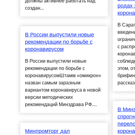
должны активнее работать над
родах
создан...
корон
В Сарат
введен
В России выпустили новые
огранич
рекомендации по борьбе с
с расп
коронавирусом
коронав
В России выпустили новые
соблюд
рекомендации по борьбе с
этом, о
коронавирусомШтамм «омикрон»
брифинг
назван самым заразным
рассказ
вариантом коронавируса в новой
версии методических
рекомендаций Минздрава РФ....
В Мин
спрогн
перело
Минпромторг дал
корон