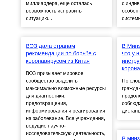
миллиардера, еще осталась
с инди
возможность исправить
особен
ситуацию...
системы
ВОЗ дала странам
В Мин
рекомендации по борьбе с
что у н
коронавирусом из Китая
инстру
корон
ВОЗ призывает мировое
сообщество выделить
По сло
максимально возможные ресурсы
гражда
для диагностики,
продолж
предотвращения,
соблюд
информирования и реагирования
дистанц
на заболевание. Все учреждения,
ведущие научно-
исследовательскую деятельность,
В минз