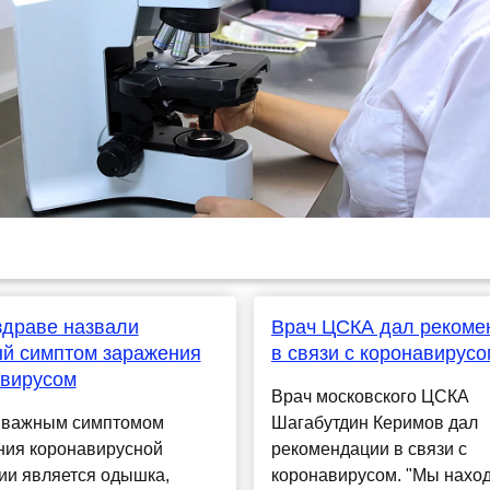
здраве назвали
Врач ЦСКА дал рекоме
й симптом заражения
в связи с коронавирусо
авирусом
Врач московского ЦСКА
важным симптомом
Шагабутдин Керимов дал
ния коронавирусной
рекомендации в связи с
ии является одышка,
коронавирусом. "Мы нахо