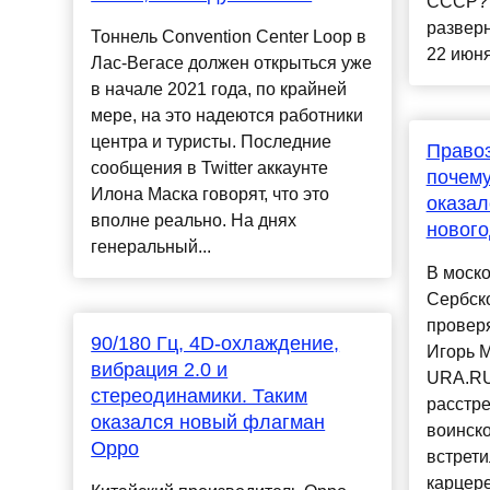
СССР? 
разверн
Тоннель Convention Center Loop в
22 июня
Лас-Вегасе должен открыться уже
в начале 2021 года, по крайней
мере, на это надеются работники
центра и туристы. Последние
Правоз
сообщения в Twitter аккаунте
почем
Илона Маска говорят, что это
оказал
вполне реально. На днях
новог
генеральный...
В моск
Сербск
проверя
90/180 Гц, 4D-охлаждение,
Игорь 
вибрация 2.0 и
URA.RU
стереодинамики. Таким
расстр
оказался новый флагман
воинско
Oppo
встрети
карцер