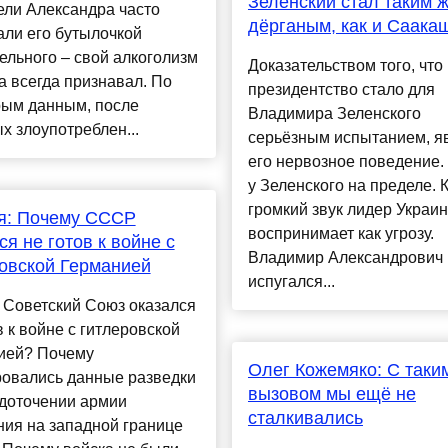
Зеленский стал таким 
ели Александра часто
дёрганым, как и Саака
ли его бутылочкой
ельного – свой алкоголизм
Доказательством того, что
 всегда признавал. По
президентство стало для
рым данным, после
Владимира Зеленского
х злоупотреблен...
серьёзным испытанием, я
его нервозное поведение
у Зеленского на пределе.
громкий звук лидер Украи
я: Почему СССР
воспринимает как угрозу.
ся не готов к войне с
Владимир Александрович
овской Германией
испугался...
 Советский Союз оказался
в к войне с гитлеровской
ией? Почему
Олег Кожемяко: С таки
ровались данные разведки
вызовом мы ещё не
едоточении армии
сталкивались
ия на западной границе