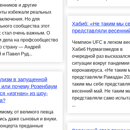
енников и другие
нты избежали реальных
аключения. Но для
Хабиб: «Не таким мы с
ьного сообщества этот
представляли весенни
 стал очень важным. О
и дела на профсообщество
Чемпион UFC в легком ве
ю страну — Андрей
Хабиб Нурмагомедов в
 и Павел Руд...
очередной раз высказался
ситуации вокруг пандемии
коронавируса. «Не таким 
представляли Рамадан 20
лизм в запущенной
таким мы себе представл
 или почему Розенбаум
весенний май. Не таким м
ся «изгнан» из шоу-
представляли само испыт
а?
...
мому, от великого певца
ись даже сыновья и внуки.
концерта преданные