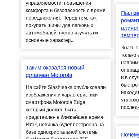
управляемости, повышения
комфорта и безопасности о время
Пылки
передвижения. Перед тем, как
романт
покупать шины для легковых
влияет
автомобилей, нужно изучить их
темпе
основные характер...
Знать г
только 
наприме
Таким оказался новый
операци
флагман Motorola
и в слу
быстро 
На сайте Slashleaks опубликовали
находит
изображения и характеристики
утвержд
смартфона Motorola Edge,
последн
который должен быть
представлен в ближайшее время.
Итак, новинка будет построена на
базе однокристальной системы
Почему