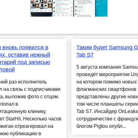
 вновь появился в
Таким будет Samsung G
ях, оставив нежный
Tab S7
тарий под записью
5 августа компания Sams
ловой
проведёт мероприятие Un
ний раз исполнитель
на котором помимо новых
 на связь с подписчиками
флагманских смартфонов 
а, выложив фото с отцом.
представлены другие нови
 попал в
том числе планшеты серии
тационную клинику,
Tab S7. Инсайдер OnLeaks
т StarHit. Несколько часов
сотрудничестве с француз
жиган отреагировал на
блогом Pigtou опубл...
нюю публикацию в