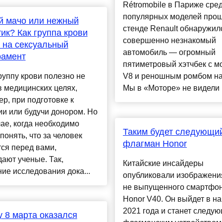
Rétromobile в Париже сре
популярных моделей прош
й мачо или нежный
стенде Renault обнаружил
ик? Как группа крови
совершенно незнакомый
 на сексуальный
автомобиль — огромный
рамент
пятиметровый хэтчбек с м
руппу крови полезно не
V8 и реношным ромбом на
в медицинских целях,
Мы в «Моторе» не видели н
р, при подготовке к
и или будучи донором. Но
чае, когда необходимо
Таким будет следующи
понять, что за человек
флагман Honor
ся перед вами,
ают ученые. Так,
Китайские инсайдеры
ие исследования дока...
опубликовали изображени
не выпущенного смартфо
Honor V40. Он выйдет в н
2021 года и станет следу
 8 марта оказался