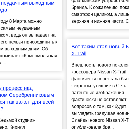
флагманским устройством
 неудачным выходным
бренда. К сожалению, пок
ода
смартфон целиком, а лишь
году 8 Марта можно
верхняя и нижняя части. С.
ь самым неудачным
ком, ведь он выпадает на
 его нельзя присоединить к
Вот таким стал новый N
м выходным дням. Об
X-Trail
апоминает «Комсомольская
...
Внешность нового поколе
кроссовера Nissan X-Trail
фактически перестала быт
секретом: утекшие в Сеть
 процесс над
патентные изображения
лом Серебренниковым
фактически не оставляют
ся так важен для всей
вопросов о том, как будет
ы?
выглядеть грядущая новин
Седьмой студии»
Слайды нового Nissan X-Tr
ено. Кирилл
опубликовала бра...