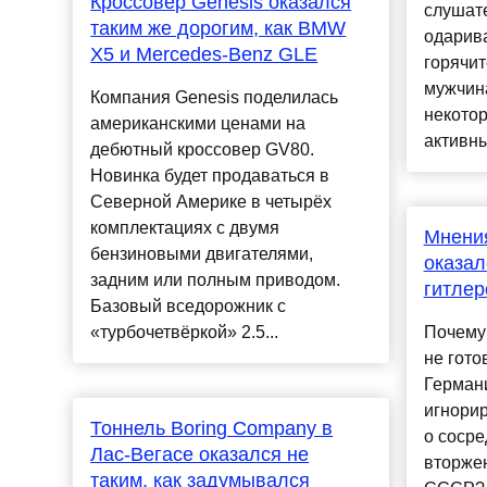
Кроссовер Genesis оказался
слушат
таким же дорогим, как BMW
одарива
X5 и Mercedes-Benz GLE
горячит
мужчина
Компания Genesis поделилась
некото
американскими ценами на
активны
дебютный кроссовер GV80.
Новинка будет продаваться в
Северной Америке в четырёх
комплектациях с двумя
Мнени
бензиновыми двигателями,
оказал
задним или полным приводом.
гитлер
Базовый вседорожник с
«турбочетвёркой» 2.5...
Почему
не гото
Герман
игнори
Тоннель Boring Company в
о соср
Лас-Вегасе оказался не
вторжен
таким, как задумывался