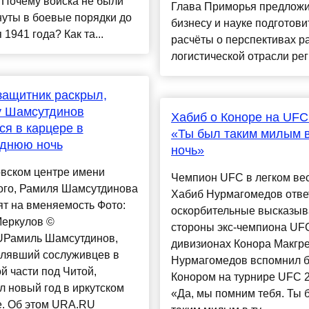
Почему войска не были
Глава Приморья предлож
уты в боевые порядки до
бизнесу и науке подготови
 1941 года? Как та...
расчёты о перспективах р
логистической отрасли рег
ащитник раскрыл,
у Шамсутдинов
Хабиб о Коноре на UFC
ся в карцере в
«Ты был таким милым в
однюю ночь
ночь»
овском центре имени
Чемпион UFC в легком ве
ого, Рамиля Шамсутдинова
Хабиб Нурмагомедов отве
т на вменяемость Фото:
оскорбительные высказыв
Меркулов ©
стороны экс-чемпиона UFC
Рамиль Шамсутдинов,
дивизионах Конора Макгре
елявший сослуживцев в
Нурмагомедов вспомнил б
й части под Читой,
Конором на турнире UFC 2
л новый год в иркутском
«Да, мы помним тебя. Ты 
е. Об этом URA.RU