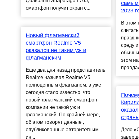
Qualcomm Snapdragon 765,
самым
смартфон получит экран с...
2023 г
В этом 
считат
Новый флагманский
праздни
смартфон Realme V5
среду и
оказался не таким уж и
обычны
флагманским
этом н
правда».
Еще два дня назад представитель
Realme называл Realme V5
полноценным флагманом, а уже
сегодня стало известно, что
Почему
новый флагманский смартфон
Кирил
компании не такой уж и
оказал
флагманский. По крайней мере,
стран
об этом говорят данные ,
опубликованные авторитетным
Дело «
ин...
заверш