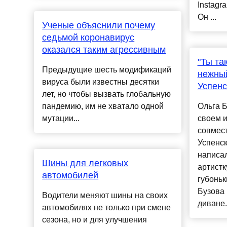
Instag
Он ...
Ученые объяснили почему
седьмой коронавирус
оказался таким агрессивным
"Ты та
Предыдущие шесть модификаций
нежный
вируса были известны десятки
Успенс
лет, но чтобы вызвать глобальную
пандемию, им не хватало одной
Ольга Б
мутации...
своем и
совмес
Успенс
написал
Шины для легковых
артистк
автомобилей
губоньк
Бузова 
Водители меняют шины на своих
диване.
автомобилях не только при смене
сезона, но и для улучшения