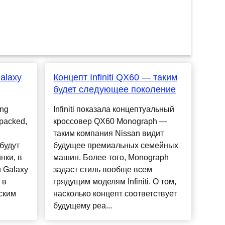
alaxy
Концепт Infiniti QX60 — таким
будет следующее поколение
ung
Infiniti показала концептуальный
packed,
кроссовер QX60 Monograph —
таким компания Nissan видит
будут
будущее премиальных семейных
нки, в
машин. Более того, Monograph
 Galaxy
задаст стиль вообще всем
 в
грядущим моделям Infiniti. О том,
ским
насколько концепт соответствует
будущему реа...