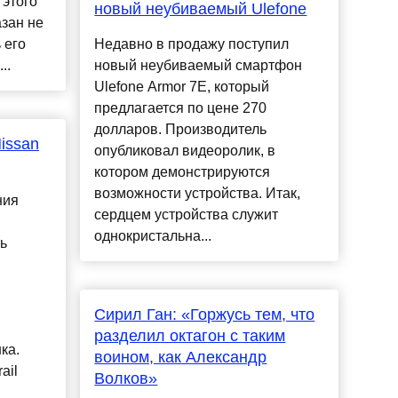
 этого
новый неубиваемый Ulefone
азан не
 его
Недавно в продажу поступил
..
новый неубиваемый смартфон
Ulefone Armor 7E, который
предлагается по цене 270
долларов. Производитель
issan
опубликовал видеоролик, в
котором демонстрируются
возможности устройства. Итак,
ния
сердцем устройства служит
однокристальна...
ь
Сирил Ган: «Горжусь тем, что
разделил октагон с таким
ка.
воином, как Александр
ail
Волков»