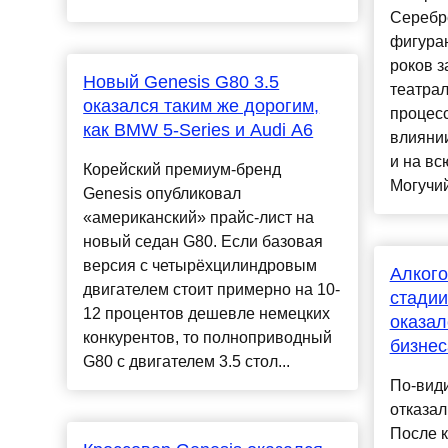
Серебр
фигура
роков з
Новый Genesis G80 3.5
театрал
оказался таким же дорогим,
процесс
как BMW 5-Series и Audi A6
влияни
и на вс
Корейский премиум-бренд
Могучий
Genesis опубликовал
«американский» прайс-лист на
новый седан G80. Если базовая
версия с четырёхцилиндровым
Алкого
двигателем стоит примерно на 10-
стадии
12 процентов дешевле немецких
оказал
конкурентов, то полноприводный
бизнес
G80 с двигателем 3.5 стол...
По-види
отказал
После 