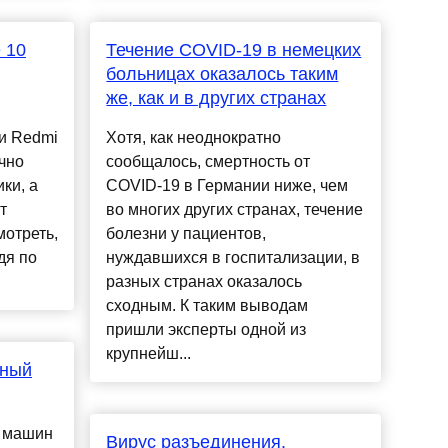
 10
Течение COVID-19 в немецких
больницах оказалось таким
же, как и в других странах
и Redmi
Хотя, как неоднократно
чно
сообщалось, смертность от
ки, а
COVID-19 в Германии ниже, чем
т
во многих других странах, течение
мотреть,
болезни у пациентов,
дя по
нуждавшихся в госпитализации, в
разных странах оказалось
сходным. К таким выводам
пришли эксперты одной из
крупнейш...
шный
х машин
Вирус разъединения.