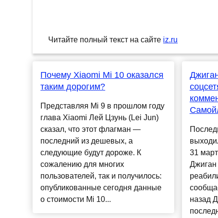
Читайте полный текст на сайте
iz.ru
Почему Xiaomi Mi 10 оказался
Джиган
таким дорогим?
соцсет
коммен
Представляя Mi 9 в прошлом году
Самой
глава Xiaomi Лей Цзунь (Lei Jun)
сказал, что этот флагман —
Послед
последний из дешевых, а
выходил
следующие будут дороже. К
31 март
сожалению для многих
Джиган
пользователей, так и получилось:
реабили
опубликованные сегодня данные
сообщае
о стоимости Mi 10...
назад Д
послед