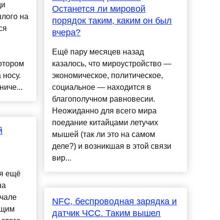
ди
Останется ли мировой
лого на
порядок таким, каким он был
ся
вчера?
Ещё пару месяцев назад
отором
казалось, что мироустройство —
 носу.
экономическое, политическое,
иче...
социальное — находится в
благополучном равновесии.
Неожиданно для всего мира
поедание китайцами летучих
й
мышей (так ли это на самом
деле?) и возникшая в этой связи
вир...
я ещё
на
ачале
NFC, беспроводная зарядка и
ющим
датчик ЧСС. Таким вышел