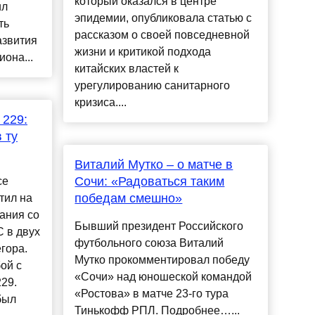
который оказался в центре
ил
эпидемии, опубликовала статью с
ть
рассказом о своей повседневной
азвития
жизни и критикой подхода
иона...
китайских властей к
урегулированию санитарного
кризиса....
 229:
 ту
Виталий Мутко – о матче в
Сочи: «Радоваться таким
се
победам смешно»
тил на
ания со
Бывший президент Российского
 в двух
футбольного союза Виталий
гора.
Мутко прокомментировал победу
ой с
«Сочи» над юношеской командой
29.
«Ростова» в матче 23-го тура
был
Тинькофф РПЛ. Подробнее…...