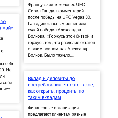
Французский тяжеловес UFC
Сирил Ган дал комментарий
после победы на UFC Vegas 30.
ебе
Ган единогласным решением
й май»
судей победил Александра
Волкова. «Горжусь этой битвой и
се
горжусь тем, что разделил октагон
с таким воином, как Александр
 о
Волков. Было тяжело,...
мы себе
20. Не
яли
Вклад и депозиты до
ы себе
востребования: что это такое,
ание»,
как открыть, проценты по
таким вкладам
Финансовые организации
предлагают клиентам разные