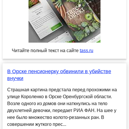
Читайте полный текст на сайте
tass.ru
В Орске пенсионерку обвинили в убийстве
внучки
Страшная картина предстала перед прохожими на
улице Короленко в Орске Оренбургской области.
Возле одного из домов они наткнулись на тело
двухлетней девочки, передает РИА ФАН. На шее у
нее было множество колото-резанных ран. В
совершении жуткого прес...