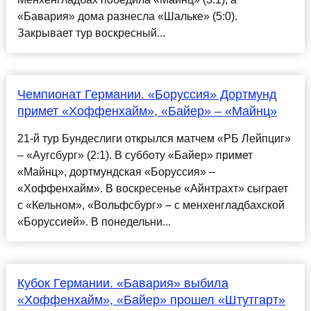
«Бавария» дома разнесла «Шальке» (5:0).
Закрывает тур воскресный...
Чемпионат Германии. «Боруссия» Дортмунд
примет «Хоффенхайм», «Байер» – «Майнц»
21-й тур Бундеслиги открылся матчем «РБ Лейпциг»
– «Аугсбург» (2:1). В субботу «Байер» примет
«Майнц», дортмундская «Боруссия» –
«Хоффенхайм». В воскресенье «Айнтрахт» сыграет
с «Кельном», «Вольфсбург» – с менхенгладбахской
«Боруссией». В понедельни...
Кубок Германии. «Бавария» выбила
«Хоффенхайм», «Байер» прошел «Штутгарт»