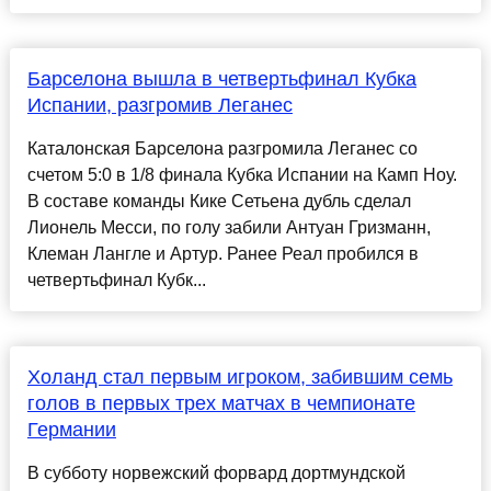
Барселона вышла в четвертьфинал Кубка
Испании, разгромив Леганес
Каталонская Барселона разгромила Леганес со
счетом 5:0 в 1/8 финала Кубка Испании на Камп Ноу.
В составе команды Кике Сетьена дубль сделал
Лионель Месси, по голу забили Антуан Гризманн,
Клеман Лангле и Артур. Ранее Реал пробился в
четвертьфинал Кубк...
Холанд стал первым игроком, забившим семь
голов в первых трех матчах в чемпионате
Германии
В субботу норвежский форвард дортмундской