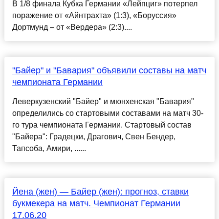
В 1/8 финала Кубка Германии «Лейпциг» потерпел
поражение от «Айнтрахта» (1:3), «Боруссия»
Дортмунд – от «Вердера» (2:3)....
"Байер" и "Бавария" объявили составы на матч
чемпионата Германии
Леверкузенский "Байер" и мюнхенская "Бавария"
определились со стартовыми составами на матч 30-
го тура чемпионата Германии. Стартовый состав
"Байера": Градецки, Драгович, Свен Бендер,
Тапсоба, Амири, ......
Йена (жен) — Байер (жен): прогноз, ставки
букмекера на матч. Чемпионат Германии
17.06.20