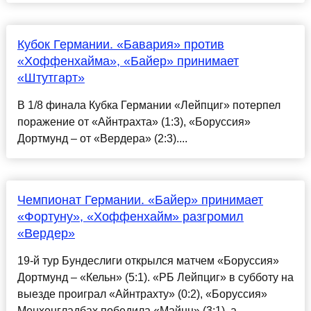
Кубок Германии. «Бавария» против
«Хоффенхайма», «Байер» принимает
«Штутгарт»
В 1/8 финала Кубка Германии «Лейпциг» потерпел
поражение от «Айнтрахта» (1:3), «Боруссия»
Дортмунд – от «Вердера» (2:3)....
Чемпионат Германии. «Байер» принимает
«Фортуну», «Хоффенхайм» разгромил
«Вердер»
19-й тур Бундеслиги открылся матчем «Боруссия»
Дортмунд – «Кельн» (5:1). «РБ Лейпциг» в субботу на
выезде проиграл «Айнтрахту» (0:2), «Боруссия»
Менхенгладбах победила «Майнц» (3:1), а