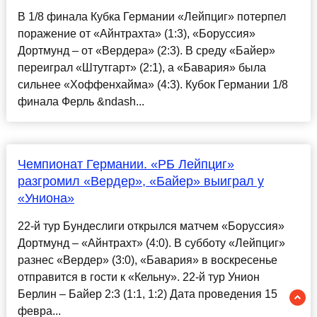
В 1/8 финала Кубка Германии «Лейпциг» потерпел
поражение от «Айнтрахта» (1:3), «Боруссия»
Дортмунд – от «Вердера» (2:3). В среду «Байер»
переиграл «Штутгарт» (2:1), а «Бавария» была
сильнее «Хоффенхайма» (4:3). Кубок Германии 1/8
финала Ферль &ndash...
Чемпионат Германии. «РБ Лейпциг»
разгромил «Вердер», «Байер» выиграл у
«Униона»
22-й тур Бундеслиги открылся матчем «Боруссия»
Дортмунд – «Айнтрахт» (4:0). В субботу «Лейпциг»
разнес «Вердер» (3:0), «Бавария» в воскресенье
отправится в гости к «Кельну». 22-й тур Унион
Берлин – Байер 2:3 (1:1, 1:2) Дата проведения 15
февра...