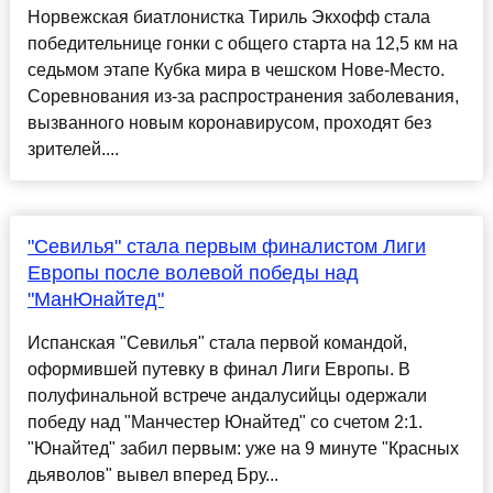
Норвежская биатлонистка Тириль Экхофф стала
победительнице гонки с общего старта на 12,5 км на
седьмом этапе Кубка мира в чешском Нове-Место.
Соревнования из-за распространения заболевания,
вызванного новым коронавирусом, проходят без
зрителей....
"Севилья" стала первым финалистом Лиги
Европы после волевой победы над
"МанЮнайтед"
Испанская "Севилья" стала первой командой,
оформившей путевку в финал Лиги Европы. В
полуфинальной встрече андалусийцы одержали
победу над "Манчестер Юнайтед" со счетом 2:1.
"Юнайтед" забил первым: уже на 9 минуте "Красных
дьяволов" вывел вперед Бру...