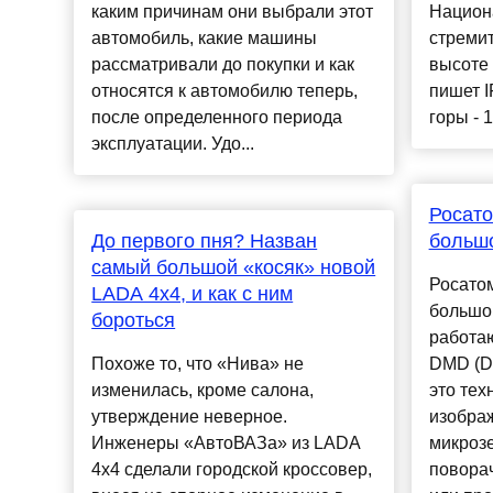
каким причинам они выбрали этот
Национ
автомобиль, какие машины
стремит
рассматривали до покупки и как
высоте 
относятся к автомобилю теперь,
пишет I
после определенного периода
горы - 1
эксплуатации. Удо...
Росато
До первого пня? Назван
большо
самый большой «косяк» новой
Росато
LADA 4x4, и как с ним
большой
бороться
работа
Похоже то, что «Нива» не
DMD (Dig
изменилась, кроме салона,
это тех
утверждение неверное.
изобра
Инженеры «АвтоВАЗа» из LADA
микрозе
4x4 сделали городской кроссовер,
повора