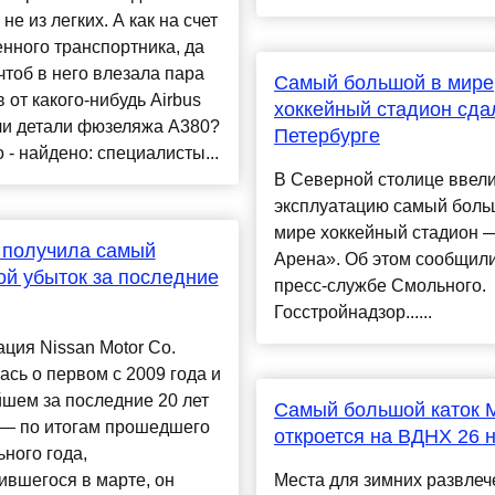
не из легких. А как на счет
нного транспортника, да
 чтоб в него влезала пара
Самый большой в мире
 от какого-нибудь Airbus
хоккейный стадион сда
ли детали фюзеляжа A380?
Петербурге
 - найдено: специалисты...
В Северной столице ввели
эксплуатацию самый боль
мире хоккейный стадион 
 получила самый
Арена». Об этом сообщили
й убыток за последние
пресс-службе Смольного.
Госстройнадзор......
ция Nissan Motor Co.
ась о первом с 2009 года и
шем за последние 20 лет
Самый большой каток 
 — по итогам прошедшего
откроется на ВДНХ 26 
ного года,
вшегося в марте, он
Места для зимних развлеч