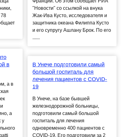
азца
Франции. Об этом сообщает РИА
ники,
"Новости" со ссылкой на внука
 78
Жак-Ива Кусто, исследователя и
общает
защитника океана Филиппа Кусто
и его супругу Ашлану Брок. По его
......
что
ой в
В Унече подготовили самый
большой госпиталь для
лечения пациентов с COVID-
м, а в
19
ская
ек
В Унече, на базе бывшей
ли
железнодорожной больницы,
но, а
подготовили самый большой
 у
госпиталь для лечения
льного
одновременно 400 пациентов с
atti
COVID-19. Его подготовили за 2