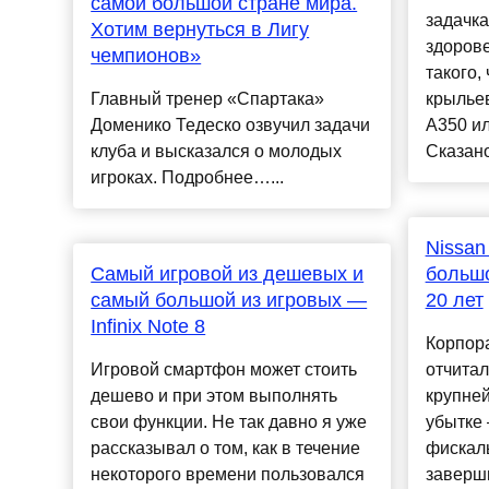
самой большой стране мира.
задачка 
Хотим вернуться в Лигу
здорове
чемпионов»
такого,
Главный тренер «Спартака»
крыльев
Доменико Тедеско озвучил задачи
A350 и
клуба и высказался о молодых
Сказано
игроках. Подробнее…...
Nissan
Самый игровой из дешевых и
большо
самый большой из игровых —
20 лет
Infinix Note 8
Корпора
Игровой смартфон может стоить
отчитал
дешево и при этом выполнять
крупней
свои функции. Не так давно я уже
убытке
рассказывал о том, как в течение
фискаль
некоторого времени пользовался
заверши