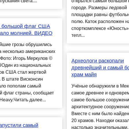
пускания света....
открылся самый большой к
городе. Размеры ледовой
площадки равны футболь
полю. Каток расположен н
 большой флаг США
спорткомплексе «Юность».
вало молнией. ВИДЕО
тепл...
йшие грозы обрушились
а несколько американских
Фото: Игорь Меркулов ©
Археологи раскопали
Один из национальных
древнейший и самый б
ов США стал жертвой
храм майя
 В штате Висконсин
ало пополам самый
Учёные обнаружили в Мек
й флаг страны, сообщает
самое древнее и одновре
Heavy.Читать далее...
самое большое сооружен
архитектурное сооружение
Вместе с ним было найде
20 храмов. Находки оказа
апустили самый
настолько значительными,