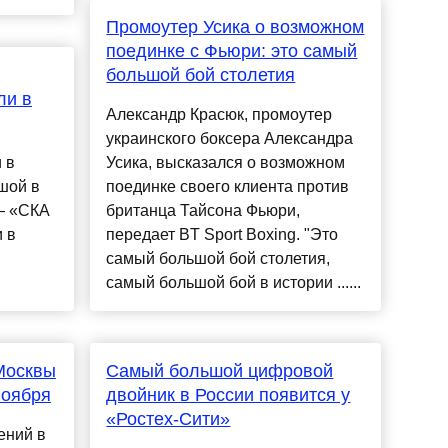
Промоутер Усика о возможном
поединке с Фьюри: это самый
большой бой столетия
ли в
Александр Красюк, промоутер
украинского боксера Александра
 в
Усика, высказался о возможном
шой в
поединке своего клиента против
— «СКА
британца Тайсона Фьюри,
 в
передает BT Sport Boxing. "Это
самый большой бой столетия,
самый большой бой в истории ......
Москвы
Самый большой цифровой
ноября
двойник в России появится у
«Ростех-Сити»
ений в