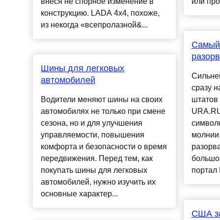
внеся не спорное изменение в
или про
конструкцию. LADA 4x4, похоже,
из некогда «всепролазной&...
Самый
разор
Шины для легковых
Сильне
автомобилей
сразу н
Водители меняют шины на своих
штатов 
автомобилях не только при смене
URA.RU
сезона, но и для улучшения
символ
управляемости, повышения
молнии.
комфорта и безопасности о время
разорв
передвижения. Перед тем, как
большо
покупать шины для легковых
портал 
автомобилей, нужно изучить их
основные характер...
США з