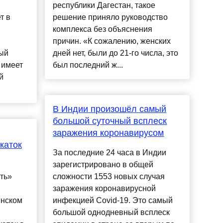
республики Дагестан, такое
т в
решение приняло руководство
комплекса без объяснения
причин. «К сожалению, женских
ый
дней нет, были до 21-го числа, это
 имеет
был последний ж...
й
В Индии произошёл самый
большой суточный всплеск
заражения коронавирусом
каток
За последние 24 часа в Индии
зарегистрировано в общей
ть»
сложности 1553 новых случая
заражения коронавирусной
инском
инфекцией Covid-19. Это самый
большой однодневный всплеск