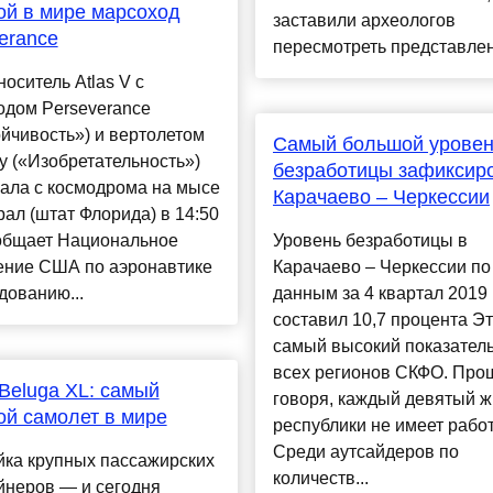
й в мире марсоход
заставили археологов
erance
пересмотреть представлени
носитель Atlas V с
одом Perseverance
йчивость») и вертолетом
Самый большой уровен
ty («Изобретательность»)
безработицы зафиксир
ала с космодрома на мысе
Карачаево – Черкессии
ал (штат Флорида) в 14:50
ообщает Национальное
Уровень безработицы в
ение США по аэронавтике
Карачаево – Черкессии по
дованию...
данным за 4 квартал 2019 
составил 10,7 процента Э
самый высокий показатель
всех регионов СКФО. Про
 Beluga XL: самый
говоря, каждый девятый ж
й самолет в мире
республики не имеет рабо
Среди аутсайдеров по
йка крупных пассажирских
количеств...
йнеров — и сегодня