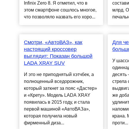
Infinix Zero 8. Я отметил, что в
состави
этом смартфоне сошлось многое,
млрд. О
что позволяло назвать его хоро...
печальн
Смотри, «АвтоВАЗ», как
Для че
настоящий кроссовер
большо
выглядит: Показан большой
У шасс
LADA XRAY SUV
одиннад
И это не приподнятый хэтчбек, а
десять 
полноценный вседорожник,
стрела 
который заткнет за пояс «Дастер»
выдвига
и «Крету». Модель LADA XRAY
же доб
появилась в 2015 году, и стала
удлинит
первой машиной «АвтоВАЗа»,
напоми
которая получила новый
крана.
фирменный диза...
проти...