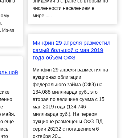
аток в
эпидемии в стране со вторым по
численности населением в
ному
мире......
а
 Из-за
Минфин 29 апреля разместил
самый большой с мая 2019
года объем ОФЗ
Минфин 29 апреля разместил на
ольшой
аукционах облигации
федерального займа (ОФЗ) на
сике
134,088 миллиарда руб., это
менно
вторая по величине сумма с 15
ие
мая 2019 года (134,746
 майя.
миллиарда руб.). На первом
но ещё
аукционе размещены ОФЗ-ПД
лись
серии 26232 с погашением 6
 что
октября 20...