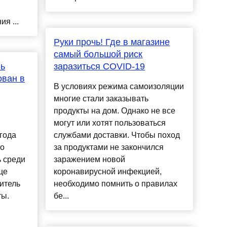
я ...
Руки прочь! Где в магазине
самый большой риск
ь
заразиться COVID-19
ован в
В условиях режима самоизоляции
многие стали заказывать
продукты на дом. Однако не все
могут или хотят пользоваться
года
службами доставки. Чтобы поход
то
за продуктами не закончился
 среди
заражением новой
ще
коронавирусной инфекцией,
итель
необходимо помнить о правилах
ты.
бе...