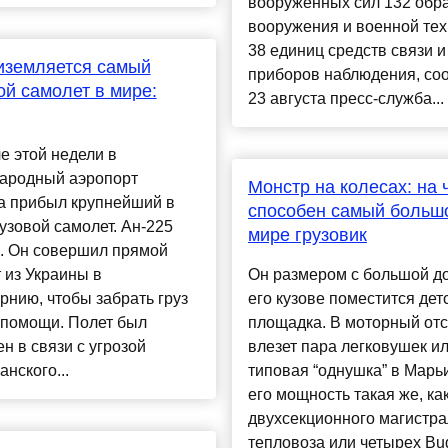
вооруженных сил 132 обр
вооружения и военной тех
38 единиц средств связи и
иземляется самый
приборов наблюдения, со
й самолет в мире:
23 августа пресс-служба...
е этой недели в
ародный аэропорт
Монстр на колесах: на 
а прибыл крупнейший в
способен самый больш
узовой самолет. Ан-225
мире грузовик
. Он совершил прямой
 из Украины в
Он размером с большой до
нию, чтобы забрать груз
его кузове поместится дет
 помощи. Полет был
площадка. В моторный отс
н в связи с угрозой
влезет пара легковушек и
анского...
типовая “однушка” в Марьи
его мощность такая же, как
двухсекционного магистра
тепловоза или четырех Bug