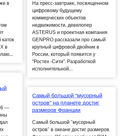
же в
На пресс-завтраке, посвященном
цифровому будущему
коммерческих объектов
том
недвижимости, девелопер
ет
ASTERUS и проектная компания
 каток
GENPRO рассказали про самый
НХ в
крупный цифровой двойник в
лаю...
России, который появится у
“Ростех -Сити”. Разработкой
исполнительной...
мый
Самый большой "мусорный
остров" на планете достиг
56 —
размеров Франции
ины
дал
Самый большой "мусорный
их
остров" в океане достиг размеров