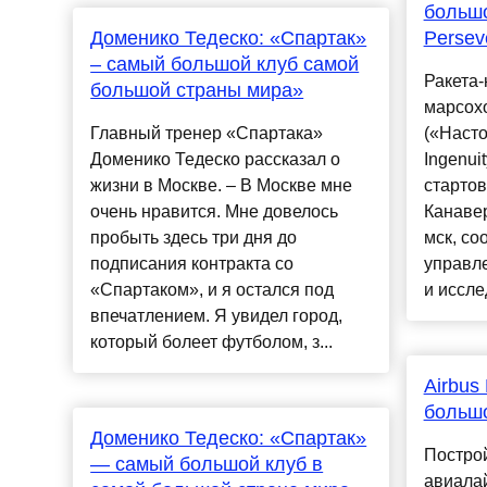
большо
Доменико Тедеско: «Спартак»
Persev
– самый большой клуб самой
Ракета-
большой страны мира»
марсох
Главный тренер «Спартака»
(«Насто
Доменико Тедеско рассказал о
Ingenui
жизни в Москве. – В Москве мне
стартов
очень нравится. Мне довелось
Канавер
пробыть здесь три дня до
мск, с
подписания контракта со
управл
«Спартаком», и я остался под
и иссле
впечатлением. Я увидел город,
который болеет футболом, з...
Airbus
большо
Доменико Тедеско: «Спартак»
Постро
— самый большой клуб в
авиала