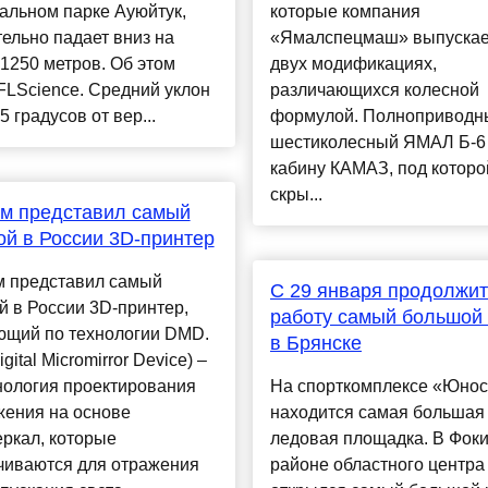
альном парке Ауюйтук,
которые компания
ельно падает вниз на
«Ямалспецмаш» выпускае
1250 метров. Об этом
двух модификациях,
FLScience. Средний уклон
различающихся колесной
5 градусов от вер...
формулой. Полноприводн
шестиколесный ЯМАЛ Б-6
кабину КАМАЗ, под которо
скры...
м представил самый
й в России 3D-принтер
м представил самый
С 29 января продолжит
 в России 3D-принтер,
работу самый большой 
ющий по технологии DMD.
в Брянске
ital Micromirror Device) –
нология проектирования
На спорткомплексе «Юнос
жения на основе
находится самая большая
ркал, которые
ледовая площадка. В Фок
чиваются для отражения
районе областного центра