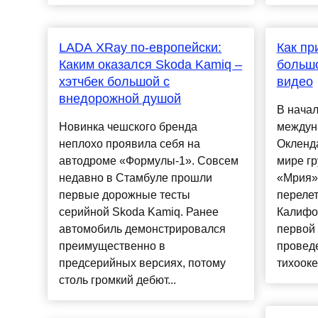
LADA XRay по-европейски:
Как пр
Каким оказался Skoda Kamiq –
большо
хэтчбек большой с
видео
внедорожной душой
В начал
Новинка чешского бренда
междун
неплохо проявила себя на
Окленд
автодроме «Формулы-1». Совсем
мире гр
недавно в Стамбуле прошли
«Мрия»
первые дорожные тесты
перелет
серийной Skoda Kamiq. Ранее
Калифор
автомобиль демонстрировался
первой
преимущественно в
проведе
предсерийных версиях, потому
тихооке
столь громкий дебют...