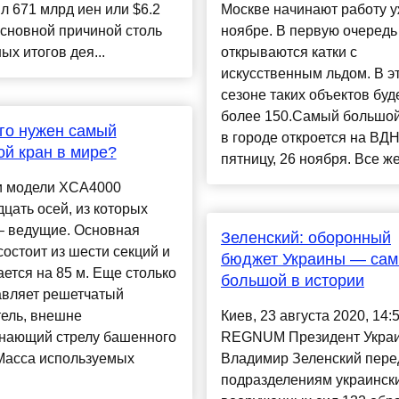
л 671 млрд иен или $6.2
Москве начинают работу у
сновной причиной столь
ноябре. В первую очередь
ых итогов дея...
открываются катки с
искусственным льдом. В э
сезоне таких объектов буд
более 150.Самый большой
го нужен самый
в городе откроется на ВД
й кран в мире?
пятницу, 26 ноября. Все же
и модели XCA4000
цать осей, из которых
– ведущие. Основная
Зеленский: оборонный
состоит из шести секций и
бюджет Украины — са
ется на 85 м. Еще столько
большой в истории
авляет решетчатый
ель, внешне
Киев, 23 августа 2020, 14:
нающий стрелу башенного
REGNUM Президент Укра
 Масса используемых
Владимир Зеленский пере
подразделениям украинск