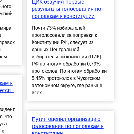
ЦИК озвучил первые
ьного
результаты голосования по
емский
поправкам к конституции
имира
Почти 73% избирателей
д
проголосовали за поправки к
правок
Конституции РФ, следует из
л
данных Центральной
ем ...
избирательной комиссии (ЦИК)
РФ по итогам обработки 0,79%
протоколов. По итогам обработки
5,45% протоколов в Чукотском
кам к
автономном округе, где раньше
ется -
всех...
зидент
, что
Путин оценил организацию
уса
голосования по поправкам к
 к
Конституции