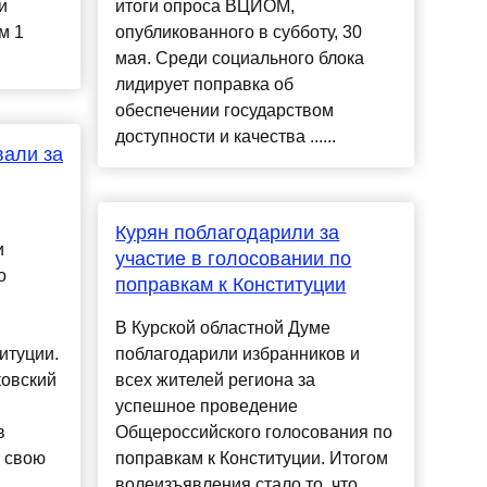
и
итоги опроса ВЦИОМ,
м 1
опубликованного в субботу, 30
мая. Среди социального блока
лидирует поправка об
обеспечении государством
доступности и качества ......
вали за
Курян поблагодарили за
и
участие в голосовании по
о
поправкам к Конституции
В Курской областной Думе
итуции.
поблагодарили избранников и
овский
всех жителей региона за
успешное проведение
в
Общероссийского голосования по
т свою
поправкам к Конституции. Итогом
волеизъявления стало то, что