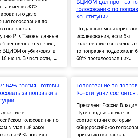
ВЦИОМ дал прогноз по
 - а именно 83% -
голосованию по поправ
ированы о дате
Конституции
ения голосования по
ию поправок в
По данным мониторингово
туцию РФ. Таковы данные
исследования, если бы
 общественного мнения,
голосование состоялось с
е ВЦИОМ опубликовал в
то поправки поддержали б
 18 июня. В частности, ......
68% проголосовавших...
: 64% россиян готовы
Голосование по поправ
осовать за поправки в
Конституции состоится
туции
Президент России Владим
 участие в
Путин подписал указ, в
ссийском голосовании по
соответствии с которым
ам в главный закон
общероссийское голосова
готовы 69% россиян....
принятию поправок в