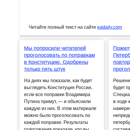
Читайте полный текст на сайте
eadaily.com
Мы попросили читателей
Пожил
проголосовать по поправкам
Петерб
в Конституцию. Одобрены
повтор
только пять штук
прогол
На днях мы показали, как будет
Решени
выглядеть Конституция России,
будет п
если все поправки Владимира
Специал
Путина примут, — и объяснили
в ходе 
каждую из них. В этом материале
намере
можно было проголосовать по
непред
каждой поправке. Результаты
петерб
голосования показали, что вы
состави