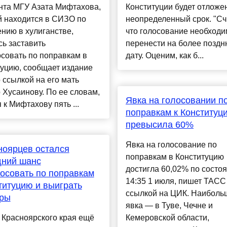
нта МГУ Азата Мифтахова,
Конституции будет отложе
й находится в СИЗО по
неопределенный срок. "Сч
нию в хулиганстве,
что голосование необход
ь заставить
перенести на более позд
совать по поправкам в
дату. Оценим, как б...
уцию, сообщает издание
 ссылкой на его мать
 Хусаинову. По ее словам,
Явка на голосовании п
 к Мифтахову пять ...
поправкам к Конституц
превысила 60%
Явка на голосование по
ноярцев остался
поправкам в Конституцию
дний шанс
достигла 60,02% по состо
осовать по поправкам
14:35 1 июля, пишет ТАСС
титуцию и выиграть
ссылкой на ЦИК. Наиболь
иры
явка — в Туве, Чечне и
 Красноярского края ещё
Кемеровской области,