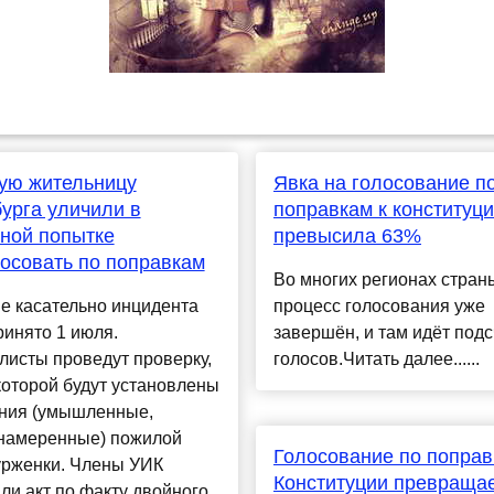
ую жительницу
Явка на голосование п
урга уличили в
поправкам к конституц
ной попытке
превысила 63%
осовать по поправкам
Во многих регионах стран
е касательно инцидента
процесс голосования уже
ринято 1 июля.
завершён, и там идёт подс
исты проведут проверку,
голосов.Читать далее......
которой будут установлены
ния (умышленные,
намеренные) пожилой
Голосование по поправ
урженки. Члены УИК
Конституции превращае
ли акт по факту двойного