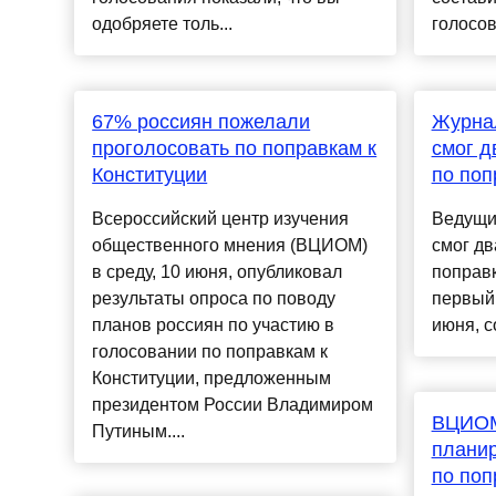
одобряете толь...
голосов
67% россиян пожелали
Журна
проголосовать по поправкам к
смог д
Конституции
по поп
Всероссийский центр изучения
Ведущи
общественного мнения (ВЦИОМ)
смог дв
в среду, 10 июня, опубликовал
поправк
результаты опроса по поводу
первый
планов россиян по участию в
июня, с
голосовании по поправкам к
Конституции, предложенным
президентом России Владимиром
ВЦИОМ:
Путиным....
плани
по поп