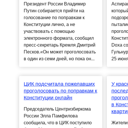
Президент России Владимир
Аспира
Путин собирается прийти на
которы
голосование по поправкам к
подозре
Конституции лично, а не
пыталис
участвовать с помощью
проголо
электронного формата, сообщил
Констит
пресс-секретарь Кремля Дмитрий
Doxa со
Песков.«Он может проголосовать
Гульнур
в один из семи дней, но пока он...
25 июня
ЦИК подсчитала пожелавших
У крас
проголосовать по поправкам к
после
Конституции онлайн
прогол
в Конс
Председатель Центризбиркома
кварт
России Элла Памфилова
сообщила, что в ЦИК поступило
Жители