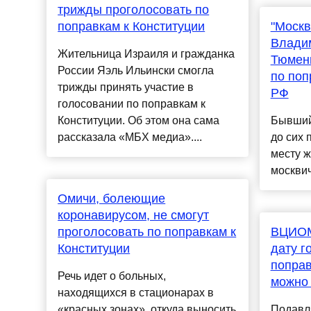
трижды проголосовать по
поправкам к Конституции
"Москв
Владим
Жительница Израиля и гражданка
Тюмень
России Яэль Ильински смогла
по поп
трижды принять участие в
РФ
голосовании по поправкам к
Конституции. Об этом она сама
Бывший
рассказала «МБХ медиа»....
до сих 
месту ж
москвичо
Омичи, болеющие
коронавирусом, не смогут
проголосовать по поправкам к
ВЦИОМ
Конституции
дату г
поправ
Речь идет о больных,
можно 
находящихся в стационарах в
«красных зонах», откуда выносить
Подавл