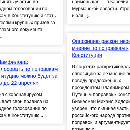
ринять участие во
наименьшая — в Карелии 
одном голосовании по
Мурманской области. Утро
ам в Конституцию и стать
июля Ц...
елями крупных призов за
главного документа
..
Оппозицию раскритико
мнение по поправкам к
Конституции
Памфилова:
В соцсетях раскритиковал
лосовать по поправкам
оппозицию за ее мнение п
титуцию можно будет за
поводу предложенных
 до 22 апреля»
президентом Владимиром
ия с коронавирусом
Путиным поправок к Конст
вает свои правила на
Бизнесмен Михаил Ходорк
одное голосование по
уверен, что львиная часть
ам в Конституцию...
российского народа проти
поправок, и аргументируе
позицию р...