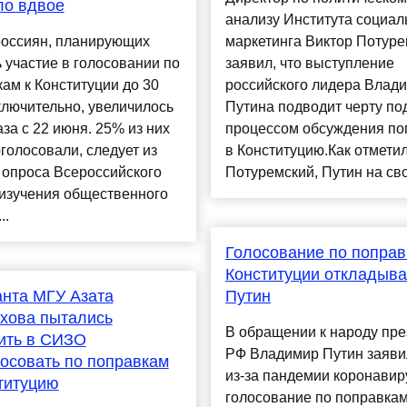
ло вдвое
анализу Института социал
россиян, планирующих
маркетинга Виктор Потур
 участие в голосовании по
заявил, что выступление
ам к Конституции до 30
российского лидера Влад
лючительно, увеличилось
Путина подводит черту по
аза с 22 июня. 25% из них
процессом обсуждения по
голосовали, следует из
в Конституцию.Как отмети
 опроса Всероссийского
Потуремский, Путин на сво
 изучения общественного
..
Голосование по поправ
Конституции откладыва
нта МГУ Азата
Путин
хова пытались
В обращении к народу пре
ить в СИЗО
РФ Владимир Путин заявил
осовать по поправкам
из-за пандемии коронавир
титуцию
голосование по поправкам