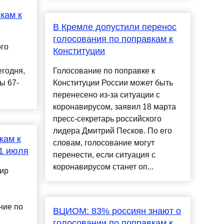
кам к
В Кремле допустили перенос
голосования по поправкам к
го
Конституции
егодня,
Голосование по поправке к
ы 67-
Конституции России может быть
перенесено из-за ситуации с
коронавирусом, заявил 18 марта
пресс-секретарь российского
лидера Дмитрий Песков. По его
кам к
словам, голосование могут
 1 июля
перенести, если ситуация с
коронавирусом станет оп...
ир
ние по
ВЦИОМ: 83% россиян знают о
голосовании по поправкам к