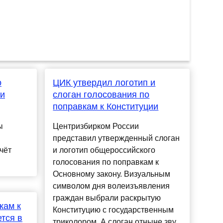
о
ЦИК утвердил логотип и
ии
слоган голосования по
поправкам к Конституции
ы
Центризбирком России
представил утвержденный слоган
чёт
и логотип общероссийского
голосования по поправкам к
Основному закону. Визуальным
символом дня волеизъявления
граждан выбрали раскрытую
кам к
Конституцию с государственным
тся в
триколором. А слоган отныне зву...