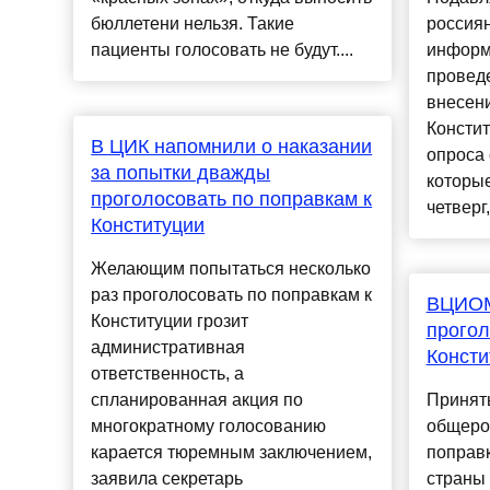
бюллетени нельзя. Такие
россиян
пациенты голосовать не будут....
информ
провед
внесен
Консти
В ЦИК напомнили о наказании
опроса
за попытки дважды
которы
проголосовать по поправкам к
четверг,
Конституции
Желающим попытаться несколько
раз проголосовать по поправкам к
ВЦИОМ
Конституции грозит
прогол
административная
Консти
ответственность, а
спланированная акция по
Принять
многократному голосованию
общеро
карается тюремным заключением,
поправк
заявила секретарь
страны 