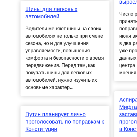
вырос
Шины для легковых
Число 
автомобилей
принять
Водители меняют шины на своих
поправк
автомобилях не только при смене
июня вк
сезона, но и для улучшения
в два р
управляемости, повышения
уже про
комфорта и безопасности о время
данных
передвижения. Перед тем, как
центра
покупать шины для легковых
мнения.
автомобилей, нужно изучить их
основные характер...
Аспира
Мифта
Путин планирует лично
застав
проголосовать по поправкам к
прогол
Конституции
в Конс