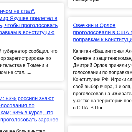
ичом не стал".
ир Якушев прилетел в
, чтобы проголосовать
Овечкин и Орлов
равкам в Конституцию
проголосовали в США 
поправкам к Конституц
 губернатор сообщил, что
Капитан «Вашингтона» Ал
пор зарегистрирован по
Овечкин и защитник кома
ительства в Тюмени и
Дмитрий Орлов приняли уч
м не стал......
голосовании по поправкам
Конституции РФ. Игроки с
свой выбор вчера, 1 июля,
проголосовав на избират
: 83% россиян знают
участке на территории по
олосования по
в США. В Пос...
кам; 68% в курсе, что
проголосовать заранее
яющее большинство