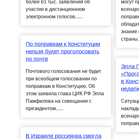
более 61 тыс. заявлений об
могут п
участии в дистанционном
всенар
электронном голосов......
поправк
обладат
знание 
страны..
По поправкам к Конституции
нельзя будет проголосовать
по почте
Элла 
Почтового голосования не будет
«Прого
при всеобщем голосовании по
в Конс
поправкам в Конституцию. Об
неделю
этом заявила глава ЦИК РФ Элла
Памфилова на совещании с
Ситуац
президентом......
наклады
всенар
поправк
В Израиле россиянка смогла