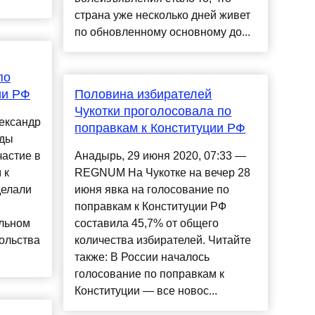
страна уже несколько дней живет
по обновленному основному до...
по
ии РФ
Половина избирателей
Чукотки проголосовала по
ександр
поправкам к Конституции РФ
нды
астие в
Анадырь, 29 июня 2020, 07:33 —
 к
REGNUM На Чукотке на вечер 28
делали
июня явка на голосование по
поправкам к Конституции РФ
ельном
составила 45,7% от общего
сольства
количества избирателей. Читайте
также: В России началось
голосование по поправкам к
Конституции — все новос...