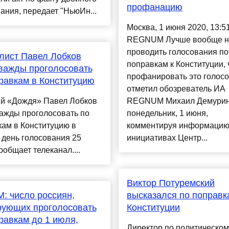
профанацию
ания, передает "НьюИн...
Москва, 1 июня 2020, 13:5
REGNUM Лучше вообще н
проводить голосования по
лист Павел Лобков
поправкам к Конституции,
важды проголосовать
профанировать это голосо
равкам в Конституцию
отметил обозреватель ИА
й «Дождя» Павел Лобков
REGNUM Михаил Демурин
ажды проголосовать по
понедельник, 1 июня,
ам в Конституцию в
комментируя информацию
 день голосования 25
инициативах Центр...
ообщает телеканал....
Виктор Потуремский
 число россиян,
высказался по поправк
рующих проголосовать
Конституции
равкам до 1 июля,
Директор по политическом