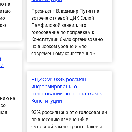
но на
итаю,
Президент Владимир Путин на
имо
встрече с главой ЦИК Эллой
нюю
Памфиловой заявил, что
голосование по поправкам к
Конституции было организовано
на высоком уровне и «по-
современному качественно»....
о
ии
ВЦИОМ: 93% россиян
информированы о
голосовании по поправкам к
янию на
Конституции
 со
шая
93% россиян знают о голосовании
по внесению изменений в
Основной закон страны. Таковы