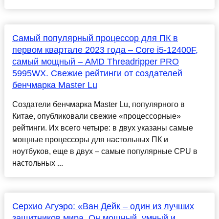
Самый популярный процессор для ПК в
первом квартале 2023 года – Core i5-12400F,
самый мощный – AMD Threadripper PRO
5995WX. Свежие рейтинги от создателей
бенчмарка Master Lu
Создатели бенчмарка Master Lu, популярного в
Китае, опубликовали свежие «процессорные»
рейтинги. Их всего четыре: в двух указаны самые
мощные процессоры для настольных ПК и
ноутбуков, еще в двух – самые популярные CPU в
настольных ...
Серхио Агуэро: «Ван Дейк – один из лучших
защитников мира. Он мощный, умный и