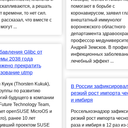
скапливаются, а решать
помогают в борьбе с
ет времени, то нет сил.
коронавирусом, заявил г
рассказал, что вместе с
внештатный иммунолог
могут ...
воронежского областного
департамента здравоохра
профессор медуниверсите
Андрей Земсков. В профи
бавления Glibc от
инфекционных заболеван
мы 2038 года
лечебный эффект ...
жено прекратить
зование utmp
 Кукук (Thorsten Kukuk),
В России зафиксирова
руппы по развитию
резкий рост импорта че
гий будущего в компании
и имбиря
uture Technology Team,
ает openSUSE MicroOS и
Россельхознадзор зафикс
ro), ранее 10 лет
резкий рост импорта чесно
дивший проектом SUSE
раза и имбиря в 12 раз из-