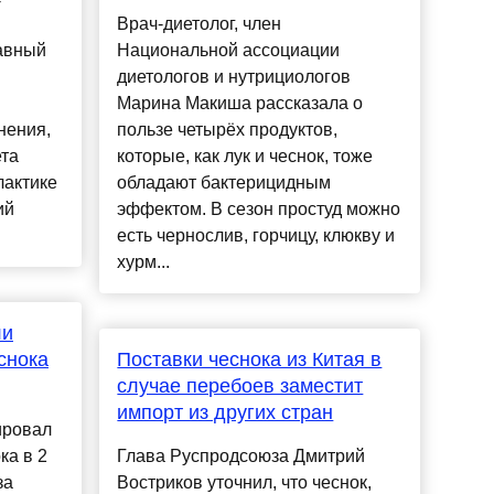
Врач-диетолог, член
лавный
Национальной ассоциации
диетологов и нутрициологов
Марина Макиша рассказала о
нения,
пользе четырёх продуктов,
та
которые, как лук и чеснок, тоже
лактике
обладают бактерицидным
ий
эффектом. В сезон простуд можно
есть чернослив, горчицу, клюкву и
хурм...
ли
снока
Поставки чеснока из Китая в
случае перебоев заместит
импорт из других стран
ировал
ка в 2
Глава Руспродсоюза Дмитрий
за
Востриков уточнил, что чеснок,