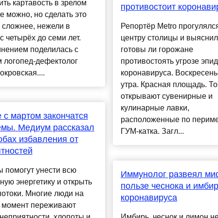
ть картавость в зрелом
противостоит коронави
е можно, но сделать это
 сложнее, нежели в
Репортёр Metro прогулялс
с четырёх до семи лет.
центру столицы и выяснил
мнением поделилась с
готовы ли горожане
 логопед-дефектолог
противостоять угрозе эпи
кровская....
коронавируса. Воскресень
утра. Красная площадь. Т
открывают сувенирные и
кулинарные лавки,
 с мартом закончатся
расположенные по периме
мы. Медиум рассказал
ГУМ-катка. Загл...
обах избавления от
тностей
 помогут унести всю
Иммунолог развеял ми
ную энергетику и открыть
пользе чеснока и имбир
отоки. Многие люди на
коронавируса
 момент переживают
неприятности, хлопоты и
Имбирь, чеснок и лимон н