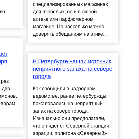
специализированных магазинах
из
для взрослых, но и в любой
аптеке или парфюмерном
магазине. Но насколько можно
доверять обещаниям на этике...
ост
иря
В Петербурге нашли источник
неприятного запаха на севере
города
 раз
в два
Как сообщили в надзорном
имонов,
ведомстве, ранее петербуржцы
оварам,
пожаловались на неприятный
запах на севере города.
Изначально они предполагали,
что он идет от Северной станции
аэрации, полигона «Северный»