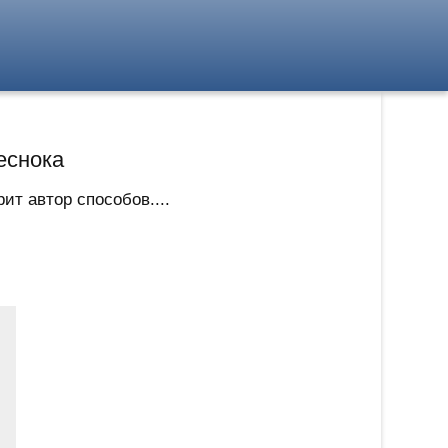
еснока
ит автор способов....