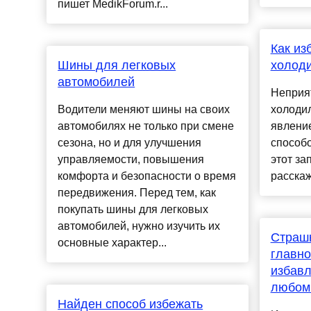
пишет MedikForum.r...
Как из
Шины для легковых
холод
автомобилей
Неприя
Водители меняют шины на своих
холодил
автомобилях не только при смене
явление
сезона, но и для улучшения
способо
управляемости, повышения
этот за
комфорта и безопасности о время
расскаж
передвижения. Перед тем, как
покупать шины для легковых
автомобилей, нужно изучить их
Страшн
основные характер...
главно
избавл
любом
Найден способ избежать