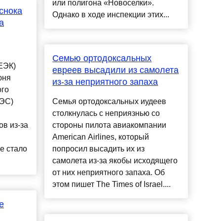
или полигона «Новоселки».
еснока
Однако в ходе инспекции этих...
а
Семью ортодоксальных
ЕЭК)
евреев высадили из самолета
юня
из-за неприятного запаха
ого
АЭС)
Семья ортодоксальных иудеев
столкнулась с неприязнью co
в из-за
стороны пилотa авиакомпании
American Airlines, который
е стало
попросил высадить их из
самолета из-за якобы исходящего
от них неприятного запахa. Об
этом пишет The Times of Israel....
е