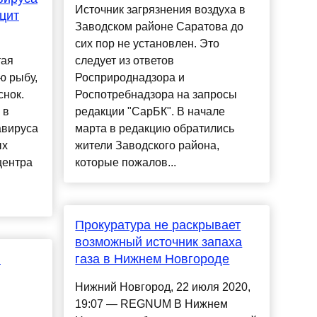
Источник загрязнения воздуха в
цит
Заводском районе Саратова до
сих пор не установлен. Это
тая
следует из ответов
ю рыбу,
Росприроднадзора и
снок.
Роспотребнадзора на запросы
 в
редакции "СарБК". В начале
авируса
марта в редакцию обратились
ых
жители Заводского района,
центра
которые пожалов...
Прокуратура не раскрывает
возможный источник запаха
н
газа в Нижнем Новгороде
Нижний Новгород, 22 июля 2020,
19:07 — REGNUM В Нижнем