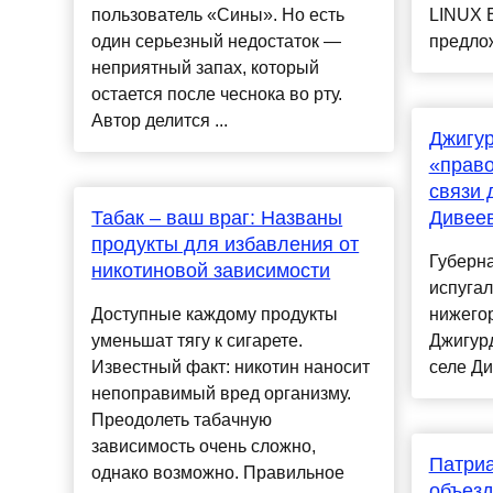
пользователь «Сины». Но есть
LINUX E
один серьезный недостаток —
предлож
неприятный запах, который
остается после чеснока во рту.
Автор делится ...
Джигур
«право
связи 
Табак – ваш враг: Названы
Дивеев
продукты для избавления от
Губерна
никотиновой зависимости
испуга
Доступные каждому продукты
нижего
уменьшат тягу к сигарете.
Джигурд
Известный факт: никотин наносит
селе Ди
непоправимый вред организму.
Преодолеть табачную
зависимость очень сложно,
Патриа
однако возможно. Правильное
объезд