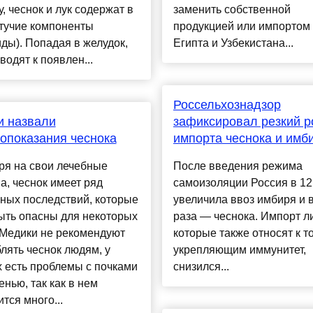
, чеснок и лук содержат в
заменить собственной
етучие компоненты
продукцией или импортом 
ды). Попадая в желудок,
Египта и Узбекистана...
водят к появлен...
Россельхознадзор
и назвали
зафиксировал резкий р
опоказания чеснока
импорта чеснока и имб
ря на свои лечебные
После введения режима
а, чеснок имеет ряд
самоизоляции Россия в 12
ных последствий, которые
увеличила ввоз имбиря и 
ыть опасны для некоторых
раза — чеснока. Импорт л
 Медики не рекомендуют
которые также относят к т
лять чеснок людям, у
укрепляющим иммунитет,
 есть проблемы с почками
снизился...
енью, так как в нем
тся много...