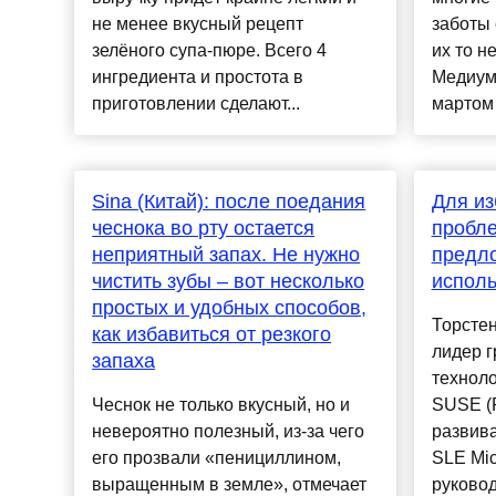
не менее вкусный рецепт
заботы 
зелёного супа-пюре. Всего 4
их то н
ингредиента и простота в
Медиум 
приготовлении сделают...
мартом 
Sina (Китай): после поедания
Для из
чеснока во рту остается
пробле
неприятный запах. Не нужно
предло
чистить зубы – вот несколько
исполь
простых и удобных способов,
Торстен
как избавиться от резкого
лидер г
запаха
техноло
Чеснок не только вкусный, но и
SUSE (F
невероятно полезный, из-за чего
развив
его прозвали «пенициллином,
SLE Mic
выращенным в земле», отмечает
руково