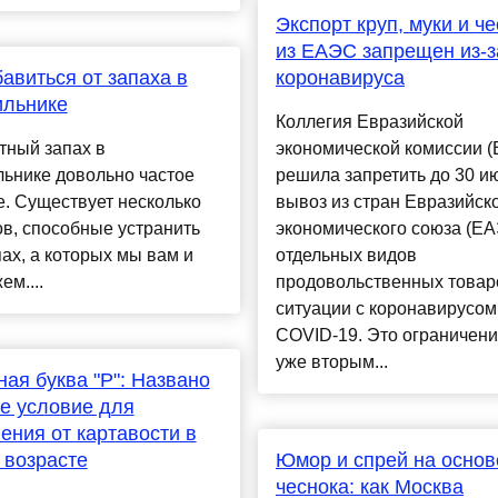
Экспорт круп, муки и ч
из ЕАЭС запрещен из-з
бавиться от запаха в
коронавируса
ильнике
Коллегия Евразийской
тный запах в
экономической комиссии (
ьнике довольно частое
решила запретить до 30 и
. Существует несколько
вывоз из стран Евразийск
в, способные устранить
экономического союза (Е
пах, а которых мы вам и
отдельных видов
ем....
продовольственных товаро
ситуации с коронавирусом
COVID-19. Это ограничени
уже вторым...
ая буква "Р": Названо
е условие для
ения от картавости в
 возрасте
Юмор и спрей на основ
чеснока: как Москва