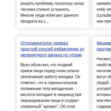
решить проблему, поскольку запах
примеру
чеснока сложно устранить.
себе л
Многие люди избегают данного
(сульфи
продукта из-з...
они при
Отоларинголог назвал
Медик
простой способ избавления от
против
неприятного запаха по утрам
Несмот
Врач объяснил, что поздний
свойств
прием пищи перед сном сильно
негатив
увеличивает работу желудка. Он
могут б
отметил, что в горизонтальном
людей.
положении тела желудочная
употреб
кислота попадает в пищевод при
которых
переваривании пищи и создает
или печ
зловонный "аромат". Об этом
содержи