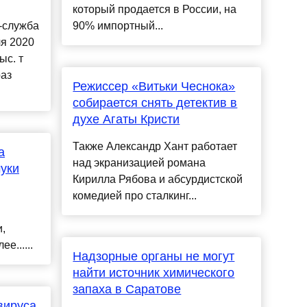
который продается в России, на
-служба
90% импортный...
ля 2020
ыс. т
раз
Режиссер «Витьки Чеснока»
собирается снять детектив в
духе Агаты Кристи
Также Александр Хант работает
а
над экранизацией романа
муки
Кирилла Рябова и абсурдистской
комедией про сталкинг...
,
е......
Надзорные органы не могут
найти источник химического
запаха в Саратове
вируса