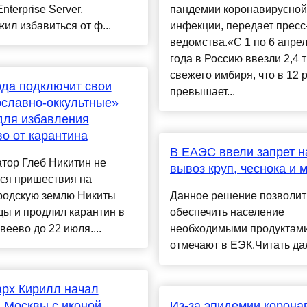
nterprise Server,
пандемии коронавирусной
ил избавиться от ф...
инфекции, передает пресс
ведомства.«С 1 по 6 апре
года в Россию ввезли 2,4 т
свежего имбиря, что в 12 
да подключит свои
превышает...
славно-оккультные»
для избавления
о от карантина
В ЕАЭС ввели запрет н
тор Глеб Никитин не
вывоз круп, чеснока и 
лся пришествия на
родскую землю Никиты
Данное решение позволит
ы и продлил карантин в
обеспечить население
веево до 22 июля....
необходимыми продуктами
отмечают в ЕЭК.Читать дале
рх Кирилл начал
 Москвы с иконой
Из-за эпидемии корона