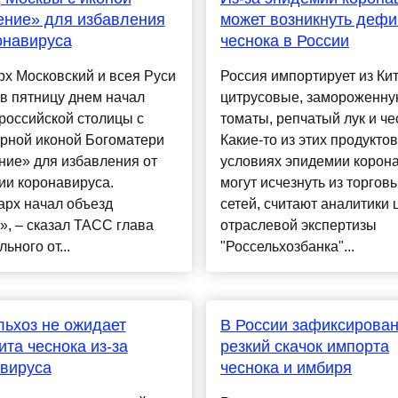
ение» для избавления
может возникнуть дефи
онавируса
чеснока в России
х Московский и всея Руси
Россия импортирует из Ки
в пятницу днем начал
цитрусовые, замороженну
российской столицы с
томаты, репчатый лук и че
орной иконой Богоматери
Какие-то из этих продуктов
ние» для избавления от
условиях эпидемии корон
ии коронавируса.
могут исчезнуть из торгов
арх начал объезд
сетей, считают аналитики 
, – сказал ТАСС глава
отраслевой экспертизы
ьного от...
"Россельхозбанка"...
ьхоз не ожидает
В России зафиксирова
та чеснока из-за
резкий скачок импорта
вируса
чеснока и имбиря