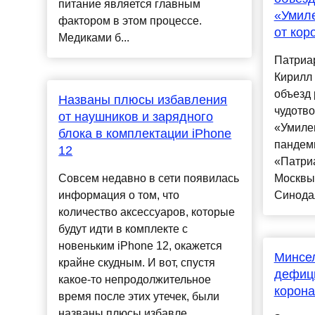
питание является главным
«Умил
фактором в этом процессе.
от кор
Медиками б...
Патриар
Кирилл 
объезд 
Названы плюсы избавления
чудотв
от наушников и зарядного
«Умиле
блока в комплектации iPhone
пандем
12
«Патри
Совсем недавно в сети появилась
Москвы»
информация о том, что
Синодал
количество аксессуаров, которые
будут идти в комплекте с
новеньким iPhone 12, окажется
Минсел
крайне скудным. И вот, спустя
дефици
какое-то непродолжительное
корона
время после этих утечек, были
названы плюсы избавле...