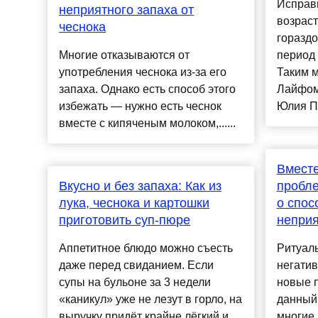
Исправи
неприятного запаха от
возраст
чеснока
гораздо
Многие отказываются от
период 
употребления чеснока из-за его
Таким 
запаха. Однако есть способ этого
Лайфом
избежать — нужно есть чеснок
Юлия По
вместе с кипяченым молоком,......
Вместе
Вкусно и без запаха: Как из
пробле
лука, чеснока и картошки
о спос
приготовить суп-пюре
неприя
Аппетитное блюдо можно съесть
Ритуалы
даже перед свиданием. Если
негатив
супы на бульоне за 3 недели
новые п
«каникул» уже не лезут в горло, на
данный
выручку придёт крайне лёгкий и
многие 