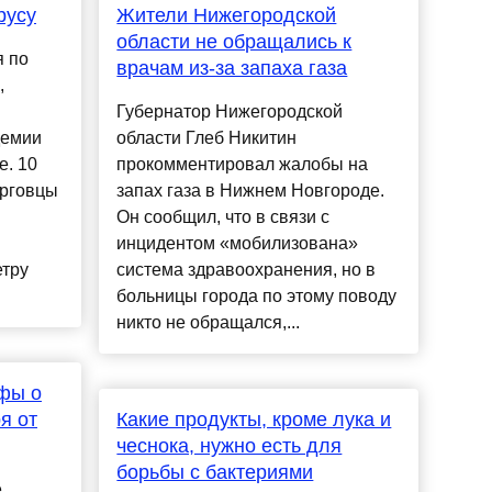
русу
Жители Нижегородской
области не обращались к
я по
врачам из-за запаха газа
,
Губернатор Нижегородской
демии
области Глеб Никитин
е. 10
прокомментировал жалобы на
орговцы
запах газа в Нижнем Новгороде.
Он сообщил, что в связи с
инцидентом «мобилизована»
тру
система здравоохранения, но в
больницы города по этому поводу
никто не обращался,...
фы о
я от
Какие продукты, кроме лука и
чеснока, нужно есть для
борьбы с бактериями
е