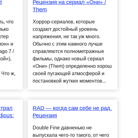
t
Рецензия на сериал «Они» /
Them
ь, что
Хоррор-сериалов, которые
лько
создают достойный уровень
ктер
напряжения, не так уж много.
ион» и
Обычно с этим намного лучше
ago 7 /
справляются полнометражные
ой»),
фильмы, однако новый сериал
«Они» (Them) определенно хорош
 Что ж,
своей пугающей атмосферой и
постановкой жутких моментов...
страл
RAD — когда сам себе не рад.
dious:
Рецензия
Double Fine давненько не
выпускала чего-то такого, от чего