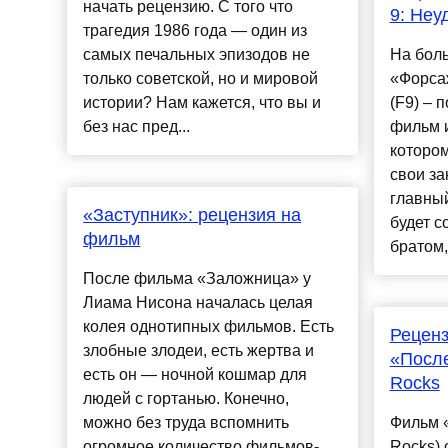
начать рецензию. С того что
9: Неу
трагедия 1986 года — один из
самых печальных эпизодов не
На бол
только советской, но и мировой
«Форса
истории? Нам кажется, что вы и
(F9) – 
без нас пред...
фильм 
котором
свои за
главный
«Заступник»: рецензия на
будет с
фильм
братом, 
После фильма «Заложница» у
Лиама Нисона началась целая
колея однотипных фильмов. Есть
Рецен
злобные злодеи, есть жертва и
«После
есть он — ночной кошмар для
Rocks
людей с гортанью. Конечно,
можно без труда вспомнить
Фильм «
огромное количество фильмов-
Rocks)