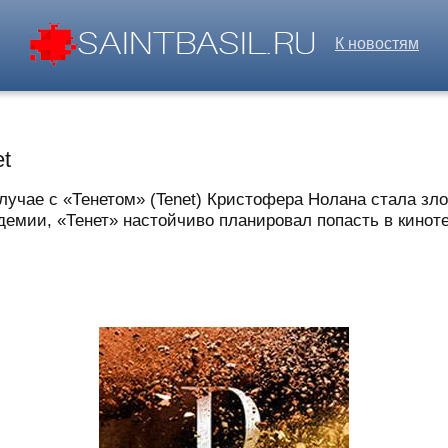
К новостям
et
чае с «Тенетом» (Tenet) Кристофера Нолана стала зло
мии, «Тенет» настойчиво планировал попасть в кинотеат