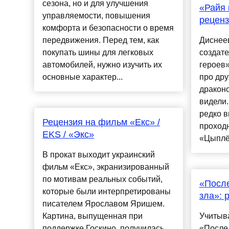
сезона, но и для улучшения
«Райя 
управляемости, повышения
реценз
комфорта и безопасности о время
передвижения. Перед тем, как
Диснее
покупать шины для легковых
создат
автомобилей, нужно изучить их
героев»
основные характер...
про дру
драконо
видели.
редко 
Рецензия на фильм «Екс» /
проходн
EKS / «Экс»
«Цыплён
В прокат выходит украинский
фильм «Екс», экранизированный
по мотивам реальных событий,
«После
которые были интерпретированы
зла»: 
писателем Ярославом Яришем.
Картина, выпущенная при
Учитыва
поддержке Госкино, получилась
«После