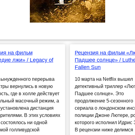
зия на фильм
Рецензия на фильм «Л
дие лжи» / Legacy of
Падшее солнце» / Luthe
Fallen Sun
вынужденного перерыва
10 марта на Netflix вышел
тры вернулись в новую
детективный триллер «Лют
сть, где в холле действует
Падшее солнце». Это
ельный масочный режим, а
продолжение 5-сезонного
 установлена дистанция
сериала о лондонском инс
рителями. В этих условиях
полиции Джоне Лютере, р
 состоялось ни одной
которого исполнил Идрис 
мой голливудской
В рецензии ниже делимся