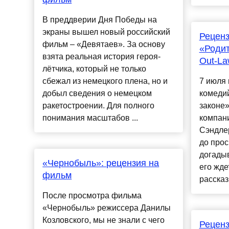
В преддверии Дня Победы на
экраны вышел новый российский
Рецен
фильм – «Девятаев». За основу
«Родит
взята реальная история героя-
Out-La
лётчика, который не только
сбежал из немецкого плена, но и
7 июля 
добыл сведения о немецком
комеди
ракетостроении. Для полного
законе»
понимания масштабов ...
компан
Сэндле
до прос
догадыв
«Чернобыль»: рецензия на
его жде
фильм
рассказ
После просмотра фильма
«Чернобыль» режиссера Данилы
Козловского, мы не знали с чего
Рецен