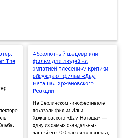
ютер:
Абсолютный шедевр или
r: The
фильм для людей «с
эмпатией плесени»? Критики
обсуждают фильм «Дау.
Наташа» Хржановского.
ер:
Реакции
На Берлинском кинофестивале
пекторе
показали фильм Ильи
оль
Хржановского «Дау. Наташа» —
Эльба.
одну из самых скандальных
частей его 700-часового проекта,