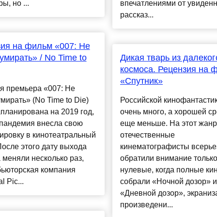
ы, но ...
впечатлениями от увиденн
рассказ...
ия на фильм «007: Не
умирать» / No Time to
Дикая тварь из далеког
космоса. Рецензия на 
«Спутник»
я премьера «007: Не
мирать» (No Time to Die)
Российской кинофантастик
планирована на 2019 год,
очень много, а хорошей с
 пандемия внесла свою
еще меньше. На этот жанр
ировку в кинотеатральный
отечественные
После этого дату выхода
кинематографисты всерье
меняли несколько раз,
обратили внимание только
бьюторская компания
нулевые, когда полные ки
l Pic...
собрали «Ночной дозор» и
«Дневной дозор», экраниз
произведени...