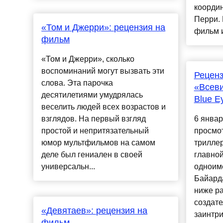
коорди
Перри. 
«Том и Джерри»: рецензия на
фильм и 
фильм
«Том и Джерри», сколько
воспоминаний могут вызвать эти
Рецен
слова. Эта парочка
«Всеви
десятилетиями умудрялась
Blue E
веселить людей всех возрастов и
взглядов. На первый взгляд
6 январ
простой и непритязательный
просмо
юмор мультфильмов на самом
триллер
деле был гениален в своей
главной
универсальн...
одноим
Байарда
ниже р
создат
«Девятаев»: рецензия на
заинтриг
фильм