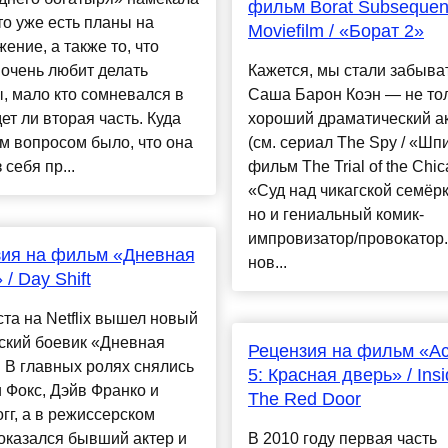
фильм Borat Subsequen
что уже есть планы на
Moviefilm / «Борат 2»
ение, а также то, что
очень любит делать
Кажется, мы стали забыват
, мало кто сомневался в
Саша Барон Коэн — не то
дет ли вторая часть. Куда
хороший драматический а
м вопросом было, что она
(см. сериал The Spy / «Шп
 себя пр...
фильм The Trial of the Chic
«Суд над чикагской семёрк
но и гениальный комик-
импровизатор/провокатор.
ия на фильм «Дневная
нов...
/ Day Shift
ста на Netflix вышел новый
ский боевик «Дневная
Рецензия на фильм «А
 В главных ролях снялись
5: Красная дверь» / Insi
 Фокс, Дэйв Франко и
The Red Door
гг, а в режиссерском
оказался бывший актер и
В 2010 году первая часть