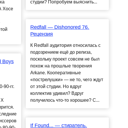
ха
студии? Попробуем выяснить...
A Хосе
е
Redfall — Dishonored 76.
этой
Рецензия
К Redfall аудитория относилась с
подозрением ещё до релиза,
поскольку проект совсем не был
d Boys
похож на прошлые творения
Arkane. Кооперативные
«пострелушки» — не то, чего ждут
-90-гг.
от этой студии. Но вдруг
коллектив удивил? Вдруг
 X
получилось что-то хорошее? С...
рится.
оследние
иссеров
If Found... — стиратель.
 80-90-