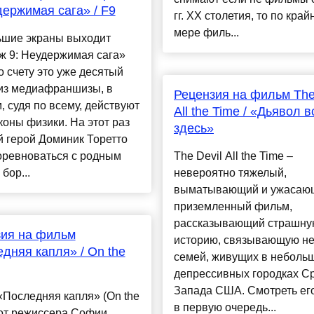
держимая сага» / F9
гг. XX столетия, то по край
мере филь...
ьшие экраны выходит
ж 9: Неудержимая сага»
по счету это уже десятый
из медиафраншизы, в
Рецензия на фильм The
, судя по всему, действуют
All the Time / «Дьявол 
коны физики. На этот раз
здесь»
 герой Доминик Торетто
оревноваться с родным
The Devil All the Time –
бор...
невероятно тяжелый,
выматывающий и ужасаю
приземленный фильм,
рассказывающий страшну
зия на фильм
историю, связывающую не
дняя капля» / On the
семей, живущих в неболь
депрессивных городках С
Запада США. Смотреть его
Последняя капля» (On the
в первую очередь...
 от режиссера Софии