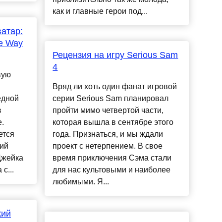
как и главные герои под...
атар:
he Way
Рецензия на игру Serious Sam
4
вую
Вряд ли хоть один фанат игровой
едной
серии Serious Sam планировал
з
пройти мимо четвертой части,
.
которая вышла в сентябре этого
ется
года. Признаться, и мы ждали
ний
проект с нетерпением. В свое
Джейка
время приключения Сэма стали
с...
для нас культовыми и наиболее
любимыми. Я...
кий