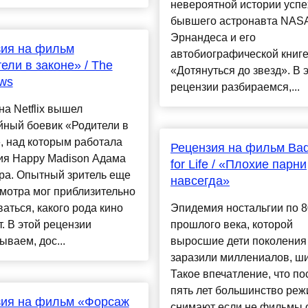
невероятной истории успе
бывшего астронавта NAS
Эрнандеса и его
зия на фильм
автобиографической книг
ели в законе» / The
«Дотянуться до звезд». В 
ws
рецензии разбираемся,...
на Netflix вышел
йный боевик «Родители в
, над которым работала
Рецензия на фильм Ba
ия Happy Madison Адама
for Life / «Плохие парни
ра. Опытный зритель еще
навсегда»
мотра мог приблизительно
аться, какого рода кино
Эпидемия ностальгии по 80
т. В этой рецензии
прошлого века, которой
ываем, дос...
выросшие дети поколения
заразили миллениалов, ши
Такое впечатление, что п
пять лет большинство реж
зия на фильм «Форсаж
снимают если не фильмы о