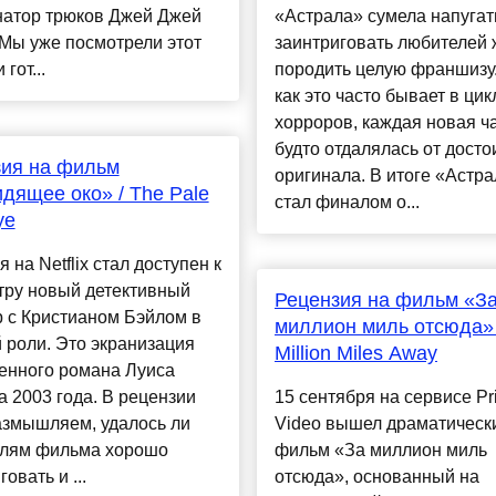
натор трюков Джей Джей
«Астрала» сумела напугат
Мы уже посмотрели этот
заинтриговать любителей 
гот...
породить целую франшизу.
как это часто бывает в цик
хорроров, каждая новая ч
будто отдалялась от досто
зия на фильм
оригинала. В итоге «Астра
дящее око» / The Pale
стал финалом о...
ye
я на Netflix стал доступен к
тру новый детективный
Рецензия на фильм «З
 с Кристианом Бэйлом в
миллион миль отсюда» 
 роли. Это экранизация
Million Miles Away
енного романа Луиса
 2003 года. В рецензии
15 сентября на сервисе Pr
азмышляем, удалось ли
Video вышел драматическ
елям фильма хорошо
фильм «За миллион миль
овать и ...
отсюда», основанный на