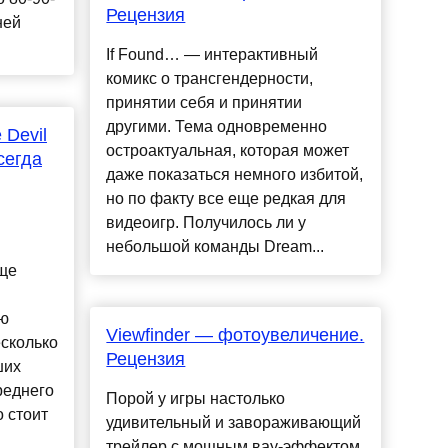
Рецензия
ней
If Found… — интерактивный
комикс о трансгендерности,
принятии себя и принятии
другими. Тема одновременно
 Devil
остроактуальная, которая может
всегда
даже показаться немного избитой,
но по факту все еще редкая для
видеоигр. Получилось ли у
небольшой команды Dream...
ще
ю
Viewfinder — фотоувеличение.
сколько
Рецензия
ших
реднего
Порой у игры настолько
 стоит
удивительный и завораживающий
трейлер с мощным вау-эффектом,