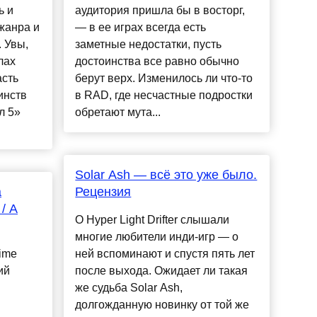
ь и
аудитория пришла бы в восторг,
жанра и
— в ее играх всегда есть
 Увы,
заметные недостатки, пусть
лах
достоинства все равно обычно
асть
берут верх. Изменилось ли что-то
инств
в RAD, где несчастные подростки
л 5»
обретают мута...
Solar Ash — всё это уже было.
а
Рецензия
/ A
О Hyper Light Drifter слышали
многие любители инди-игр — о
ime
ней вспоминают и спустя пять лет
ий
после выхода. Ожидает ли такая
же судьба Solar Ash,
долгожданную новинку от той же