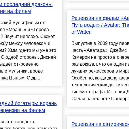
и последний дракон»:
ия на фильм
Рецензия на фильм «Ав
вский мультфильм от
Путь воды» / Avatar: T
еля «Моаны» и «Города
of Water
? Звучит неплохо. Сюжет
жбу между человеком и
Выпустив в 2009 году пер
м? Хмм где-то мы уже это
часть «Аватара», Джеймс
 С одной стороны, Дисней
Кэмерон не просто в очер
выдаёт откровенно
раз доказал, что он один и
ые мультики, вроде
лучших режиссеров в мире
ка Цыпы». С др...
Особенно, когда дело каса
технологических достиже
кинематографа. История 
Салли на планете Пандора 
дний богатырь: Корень
рецензия на фильм
я, что концовка
Рецензия на сатиричес
днего богатыря» намекала