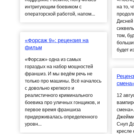
интригующим боевиком с
на то, 
операторской работой, напом...
продолж
Дисней 
сиквелы
том, бу
«Форсаж 9»: рецензия на
больши
фильм
будет из
«Форсаж» одна из самых
гораздых на набор мощностей
франшиз. И мы ведём речь не
Реценз
только про машины. Всё началось
смена» 
с довольно крепкого и
реалистичного криминального
12 авгу
боевика про уличных гонщиков, и
вампир
первое время франшиза
смена».
придерживалась определенного
Джейми
уровн...
Снуп До
кресле 