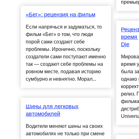
премьер
«Бег»: рецензия на фильм
Если напрячься и задуматься, то
Реценз
фильм «Бег» о том, что люди
время 
порой сами создают себе
Die
проблемы. Иронично, поскольку
создатели сами поступают именно
Мирова
так — создают себе проблемы на
время у
ровном месте, подавая историю
была за
сумбурно и невнятно. Морал...
однако
коррект
релиз. 
фильма 
Шины для легковых
дистри
автомобилей
Universa
Водители меняют шины на своих
автомобилях не только при смене