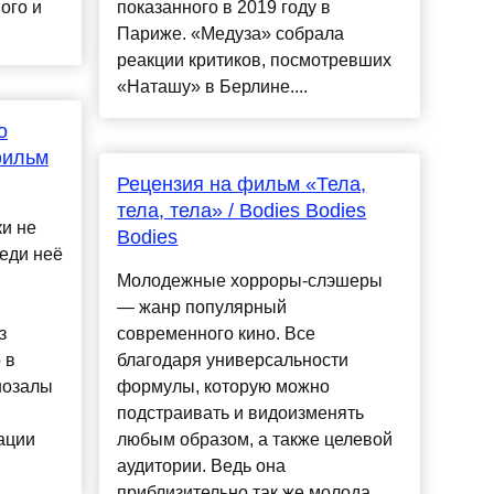
ого и
показанного в 2019 году в
Париже. «Медуза» собрала
реакции критиков, посмотревших
«Наташу» в Берлине....
о
фильм
Рецензия на фильм «Тела,
тела, тела» / Bodies Bodies
и не
Bodies
реди неё
Молодежные хорроры-слэшеры
— жанр популярный
з
современного кино. Все
 в
благодаря универсальности
нозалы
формулы, которую можно
подстраивать и видоизменять
ации
любым образом, а также целевой
аудитории. Ведь она
приблизительно так же молода,