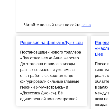
Читайте полный текст на сайте
itc.ua
Рецензия на фильм «Лу» / Lou
Рецен
«Насле
Постановщицей нового триллера
Lies
«Лу» стала немка Анна Ферстер.
До этого она ставила эпизоды
После 
разных сериалов и уже имела
кинотеа
опыт работы с сюжетами, где
реально
фигурировали сильные главные
обязат
героини («Чужестранка» и
в залах
«Джессика Джонс»). Её
между з
единственной полнометражной...
пока не
ожидае