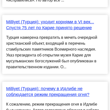
«исправились». Но автор все ...
Milliyet (Турция): уходит корнями в VI век...
Спустя 75 лет по Карие принято решение
Турция намерена превратить в мечеть очередной
христианский объект, входящий в перечень
стамбульских памятников Всемирного наследия.
Указ президента об открытии музея Карие для
мусульманских богослужений был опубликован в
правительственном издании. О...
Milliyet (Турция): почему в Идлибе не
соблюдается режим прекращения огня?
К сожалению, режим прекращения огня в Идлибе