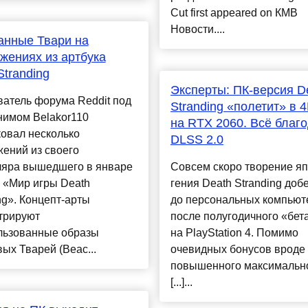
Cut first appeared on КМВ
Новости....
анные Твари на
жениях из артбука
Stranding
Эксперты: ПК-версия D
атель форума Reddit под
Stranding «полетит» в 
нимом Belakor110
на RTX 2060. Всё благ
овал несколько
DLSS 2.0
ений из своего
ляра вышедшего в январе
Совсем скоро творение яп
 «Мир игры Death
гения Death Stranding доб
ng». Концепт-арты
до персональных компьют
трируют
после полугодичного «бет
льзованные образы
на PlayStation 4. Помимо
ых Тварей (Beac...
очевидных бонусов вроде
повышенного максимальног
[...]...