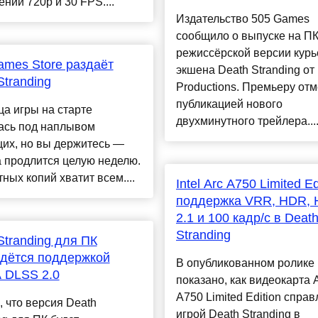
нии 720р и 30 FPS....
Издательство 505 Games
сообщило о выпуске на П
режиссёрской версии курь
ames Store раздаёт
экшена Death Stranding от
Stranding
Productions. Премьеру от
публикацией нового
а игры на старте
двухминутного трейлера...
ась под наплывом
их, но вы держитесь —
 продлится целую неделю.
ных копий хватит всем....
Intel Arc A750 Limited Ed
поддержка VRR, HDR, 
2.1 и 100 кадр/с в Deat
Stranding
Stranding для ПК
дётся поддержкой
В опубликованном ролике
 DLSS 2.0
показано, как видеокарта 
A750 Limited Edition справ
 что версия Death
игрой Death Stranding в