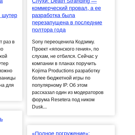
а
Слухи: Death Stranding —
коммерческий провал, а ее
 шутер
разработка была
перезапущена в последние
полтора года
т раз в
Sony переоценила Кодзиму.
но
Проект «японского гения», по
хой
слухам, не отбился. Сейчас у
утер
компании в планах поручить
 можно
Kojima Productions разработку
траницы
более бюджетной игры по
на для
популярному IP. Об этом
рассказал один из модераторов
форума Resetera под ником
Dusk...
ь
«Полное погружение»: