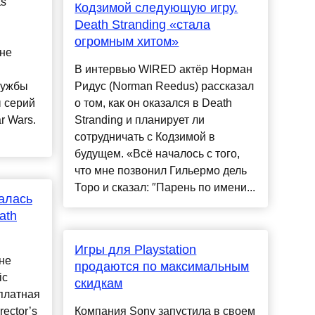
ts
Кодзимой следующую игру.
Death Stranding «стала
и
огромным хитом»
 не
В интервью WIRED актёр Норман
лужбы
Ридус (Norman Reedus) рассказал
ы серий
о том, как он оказался в Death
ar Wars.
Stranding и планирует ли
сотрудничать с Кодзимой в
будущем. «Всё началось с того,
что мне позвонил Гильермо дель
Торо и сказал: ″Парень по имени...
чалась
ath
Игры для Playstation
не
продаются по максимальным
ic
скидкам
платная
rector’s
Компания Sony запустила в своем