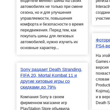
Водители меняют шины на своих
релиза 
автомобилях не только при смене
Interact
сезона, но и для улучшения
создан
управляемости, повышения
участие.
комфорта и безопасности о время
передвижения. Перед тем, как
покупать шины для легковых
Фоторе
автомобилей, нужно изучить их
PS4-ве
основные характер...
На этой
Games о
версия 
Sony раздает Death Stranding,
похвас
FIFA 20, Mortal Kombat 11 и
словам 
другие хитовые игры со
Product
скидками до 79%
Kojima)
Компания Sony в своем
и в вер
фирменном магазине игр
Death St
PlayStation Store объявила