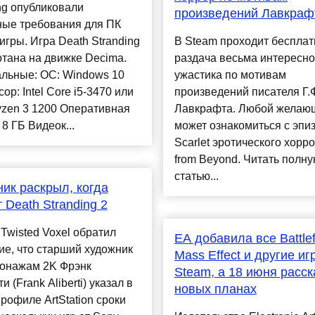
ng опубликовали
произведений Лавкраф
ные требования для ПК
игры. Игра Death Stranding
В Steam проходит бесплат
тана на движке Decima.
раздача весьма интересно
льные: OС: Windows 10
ужастика по мотивам
ор: Intel Core i5-3470 или
произведений писателя Г.
zen 3 1200 Оперативная
Лавкрафта. Любой желаю
 8 ГБ Видеок...
может ознакомиться с эпи
Scarlet эротического хорро
from Beyond. Читать полн
статью...
ик раскрыл, когда
 Death Stranding 2
Twisted Voxel обратил
EA добавила все Battlef
е, что старший художник
Mass Effect и другие иг
сонажам 2K Фрэнк
Steam, а 18 июня расск
 (Frank Aliberti) указал в
новых планах
рофиле ArtStation сроки