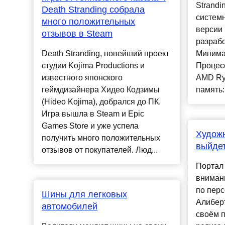
Strandi
Death Stranding собрала
систем
много положительных
версии 
отзывов в Steam
разрабо
Death Stranding, новейший проект
Минима
студии Kojima Productions и
Процесс
известного японского
AMD Ry
геймдизайнера Хидео Кодзимы
память:
(Hideo Kojima), добрался до ПК.
Игра вышла в Steam и Epic
Games Store и уже успела
Художн
получить много положительных
выйдет
отзывов от покупателей. Люд...
Портал 
внимани
по пер
Шины для легковых
Алиберти
автомобилей
своём п