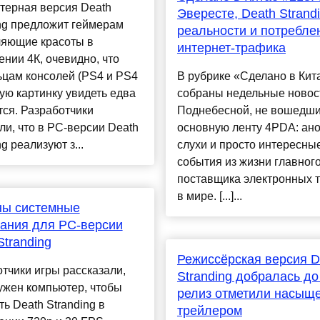
терная версия Death
Эвересте, Death Strand
ng предложит геймерам
реальности и потребле
ляющие красоты в
интернет-трафика
нии 4К, очевидно, что
ьцам консолей (PS4 и PS4
В рубрике «Сделано в Кит
кую картинку увидеть едва
собраны недельные новос
тся. Разработчики
Поднебесной, не вошедши
и, что в PC-версии Death
основную ленту 4PDA: ан
g реализуют з...
слухи и просто интересны
события из жизни главног
поставщика электронных 
в мире. [...]...
ны системные
ания для РС-версии
Stranding
Режиссёрская версия D
тчики игры рассказали,
Stranding добралась д
ужен компьютер, чтобы
релиз отметили насыщ
ть Death Stranding в
трейлером