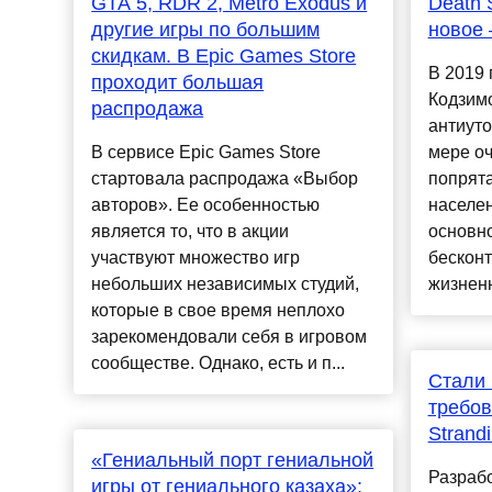
GTA 5, RDR 2, Metro Exodus и
Death S
другие игры по большим
новое 
скидкам. В Epic Games Store
В 2019 
проходит большая
Кодзим
распродажа
антиуто
В сервисе Epic Games Store
мере о
стартовала распродажа «Выбор
попрят
авторов». Ее особенностью
населе
является то, что в акции
основно
участвуют множество игр
бесконт
небольших независимых студий,
жизненн
которые в свое время неплохо
зарекомендовали себя в игровом
сообществе. Однако, есть и п...
Стали 
требов
Strand
«Гениальный порт гениальной
Разрабо
игры от гениального казаха»: