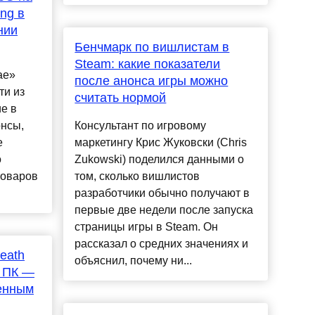
ing в
нии
Бенчмарк по вишлистам в
Steam: какие показатели
ае»
после анонса игры можно
ти из
считать нормой
е в
онсы,
Консультант по игровому
е
маркетингу Крис Жуковски (Chris
о
Zukowski) поделился данными о
товаров
том, сколько вишлистов
разработчики обычно получают в
первые две недели после запуска
страницы игры в Steam. Он
рассказал о средних значениях и
eath
объяснил, почему ни...
о ПК —
енным