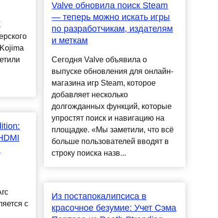
Valve обновила поиск Steam
— теперь можно искать игры
К
по разработчикам, издателям
ерского
и меткам
 Kojima
метили
Сегодня Valve объявила о
выпуске обновления для онлайн-
.
магазина игр Steam, которое
добавляет несколько
долгожданных функций, которые
упростят поиск и навигацию на
ition:
площадке. «Мы заметили, что всё
HDMI
больше пользователей вводят в
h
строку поиска назв...
Arc
Из постапокалипсиса в
ляется с
красочное безумие: Учет Сэма