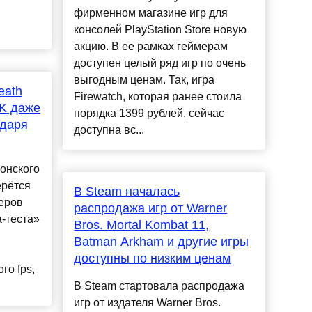
фирменном магазине игр для
консолей PlayStation Store новую
акцию. В ее рамках геймерам
доступен целый ряд игр по очень
выгодным ценам. Так, игра
eath
Firewatch, которая ранее стоила
4K даже
порядка 1399 рублей, сейчас
одаря
доступна вс...
онского
ерётся
В Steam началась
еров
распродажа игр от Warner
а-теста»
Bros. Mortal Kombat 11,
Batman Arkham и другие игры
доступны по низким ценам
о fps,
В Steam стартовала распродажа
игр от издателя Warner Bros.