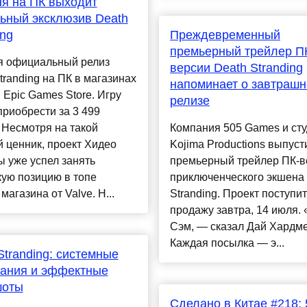
я на ПК выходит
ьный эксклюзив Death
ing
Преждевременный
премьерный трейлер П
я официальный релиз
версии Death Stranding
tranding на ПК в магазинах
напоминает о завтраш
 Epic Games Store. Игру
релизе
риобрести за 3 499
 Несмотря на такой
Компания 505 Games и ст
 ценник, проект Хидео
Kojima Productions выпуст
 уже успел занять
премьерный трейлер ПК-в
ую позицию в топе
приключенческого экшена
магазина от Valve. Н...
Stranding. Проект поступит
продажу завтра, 14 июля.
Сэм, — сказал Дай Хардм
Каждая посылка — э...
Stranding: системные
вания и эффектные
шоты
Сделано в Китае #218: