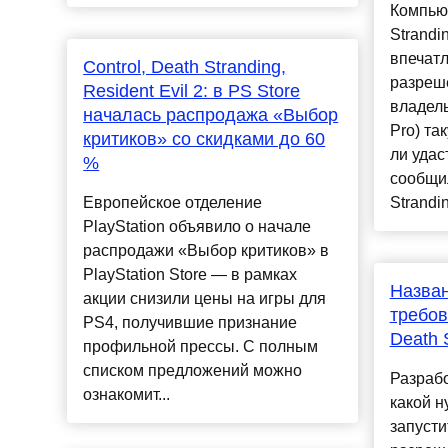
Компью
Strandi
впечат
Control, Death Stranding,
разреше
Resident Evil 2: в PS Store
владел
началась распродажа «Выбор
Pro) та
критиков» со скидками до 60
ли удас
%
сообщил
Европейское отделение
Strandin
PlayStation объявило о начале
распродажи «Выбор критиков» в
PlayStation Store — в рамках
Назва
акции снизили цены на игры для
требов
PS4, получившие признание
Death 
профильной прессы. С полным
списком предложений можно
Разрабо
ознакомит...
какой н
запусти