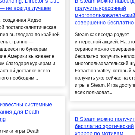
tranding: Director’s Cut:
В Steam можно навсегд
— не всегда лучшее
получить красочный
многопользовательский
г. созданная Хидэо
совершенно бесплатно
ой постапокалиптическая
пия выглядела по крайней
Steam как всегда радует
чень странно —
интересной акцией. На это
авшееся по бункерам
сервисе можно совершен
ние Америки выживает в
бесплатно получить непло
м благодаря курьерам и
многопользовательский ш
актной доставке всего
Extraction Valley, который
ого необходим...
получить уже сейчас на с
игры в Steam. Игра доступ
всех пользоват...
известны системные
ания для Death
ing
В Steam можно получит
бесплатно эротический
тчики игры Death
хоррор по мотивам