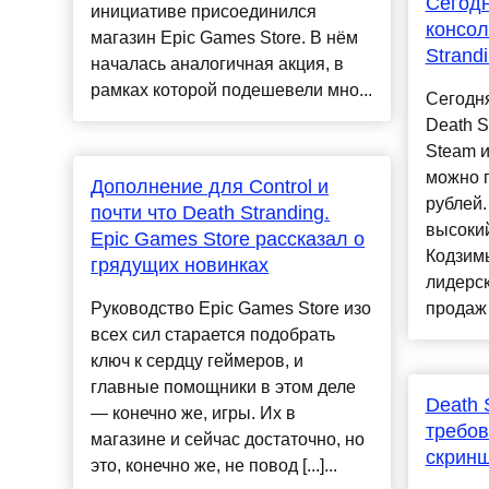
Сегодн
инициативе присоединился
консол
магазин Epic Games Store. В нём
Strand
началась аналогичная акция, в
рамках которой подешевели мно...
Сегодн
Death S
Steam и
можно п
Дополнение для Control и
рублей.
почти что Death Stranding.
высокий
Epic Games Store рассказал о
Кодзимы
грядущих новинках
лидерск
Руководство Epic Games Store изо
продаж 
всех сил старается подобрать
ключ к сердцу геймеров, и
главные помощники в этом деле
Death 
— конечно же, игры. Их в
требо
магазине и сейчас достаточно, но
скрин
это, конечно же, не повод [...]...