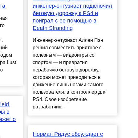
та
инженер-энтузиаст подключил
беговую дорожку к PS4 и
ная
поиграл с ее помощью в
го
Death Stranding
Ф.
Инженер-энтузиаст Аллен Пэн
щий
решил совместить приятное с
зодом
полезным — видеоигры со
ра Lust
спортом — и превратил
ую
нерабочую беговую дорожку,
которая может приводиться в
движение лишь ногами самого
пользователя, в контроллер для
PS4. Свое изобретение
ield,
разработчик...
ры в
ажет о
Норман Ридус обсуждает с