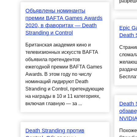
разреше
Объявлены номинанты
премии BAFTA Games Awards
2020, в фаворитах — Death
Epic G
Stranding и Control
Death 
Британская академия кино и
Страниц
телевизионных искусств BAFTA
сломал
объявила претендентов
желающ
ежегодной премии BAFTA Games
раздача
Awards. В этом году по числу
Бесплат
номинаций лидируют Death
Stranding и Control, претендующие
на награды в 10 и 11 категориях,
Death 
включая главную — за ...
обзаве
NVIDIA
Death Stranding против
Похоже,