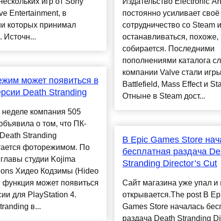
нескольких игр от Sony
Издательство Electronic Ar
ive Entertainment, в
постоянно усиливает своё
ии которых принимал
сотрудничество со Steam 
 Источн...
останавливаться, похоже,
собирается. Последними
пополнениями каталога с
компании Valve стали игр
жим может появиться в
Battlefield, Mass Effect и St
рсии Death Stranding
Отныне в Steam дост...
 неделе компания 505
бъявила о том, что ПК-
Death Stranding
В Epic Games Store на
тается фоторежимом. По
бесплатная раздача De
главы студии Kojima
Stranding Director’s Cut
ions Хидео Кодзимы (Hideo
, функция может появиться
Сайт магазина уже упал и 
сии для PlayStation 4.
открывается.The post В Ep
randing в...
Games Store началась бес
раздача Death Stranding Di