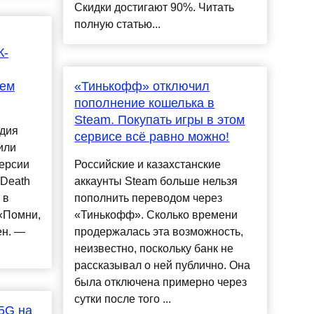
Скидки достигают 90%. Читать
полную статью...
К-
нем
«Тинькофф» отключил
пополнение кошелька в
Steam. Покупать игры в этом
удия
сервисе всё равно можно!
или
ерсии
Российские и казахстанские
 Death
аккаунты Steam больше нельзя
 в
пополнить переводом через
 «Помни,
«Тинькофф». Сколько времени
ен. —
продержалась эта возможность,
неизвестно, поскольку банк не
рассказывал о ней публично. Она
была отключена примерно через
сутки после того ...
 5G на