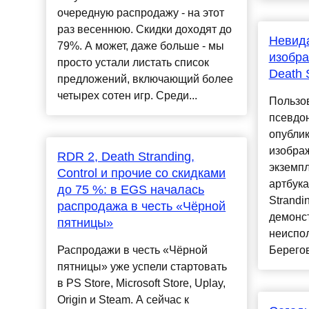
очередную распродажу - на этот
раз весеннюю. Скидки доходят до
Невид
79%. А может, даже больше - мы
изобра
просто устали листать список
Death 
предложений, включающий более
четырех сотен игр. Среди...
Пользов
псевдо
опублик
изображ
RDR 2, Death Stranding,
экземп
Control и прочие со скидками
артбука
до 75 %: в EGS началась
Strandi
распродажа в честь «Чёрной
демонс
пятницы»
неиспо
Распродажи в честь «Чёрной
Берегов
пятницы» уже успели стартовать
в PS Store, Microsoft Store, Uplay,
Origin и Steam. А сейчас к