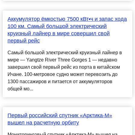
Аккумулятор ёмкостью 7500 кВт•ч и запас хода
100 км. Самый большой электрический
круизный лайнер в мире совершил свой
первый рейс
Самый большой электрический круизный лайнер в
мире — Yangtze River Three Gorges 1 — недавно
завершил свой первый рейс из порта в китайском
Ичане. 100-метровое судно может перевозить до
1300 пассажиров и питается от аккумуляторов
общей мо...
Первый российский спутник «Арктика-М»
вышел на расчетную орбиту
Мониторинговый спутник «Арктика-М» вышел на