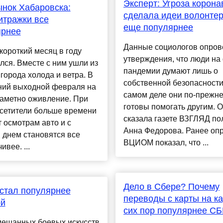
Эксперт: Угроза корона
нок Хабаровска:
сделала идеи волонтер
итражки все
еще популярнее
ярнее
Данные социологов опров
ороткий месяц в году
утверждения, что люди на
лся. Вместе с ним ушли из
пандемии думают лишь о
города холода и ветра. В
собственной безопасности
ний выходной февраля на
самом деле они по-прежн
заметно оживление. При
готовы помогать другим. О
осетители больше времени
сказала газете ВЗГЛЯД по
 осмотрам авто и с
Анна Федорова. Ранее оп
 днем становятся все
ВЦИОМ показал, что ...
ивее. ...
Дело в Сбере? Почему
стал популярнее
переводы с карты на ка
ой
сих пор популярнее С
мешанных боевых искусств