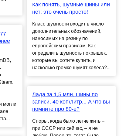
Как понять, шумные шины или
нет: это очень просто!
Класс шумности входит в число
дополнительных обозначений,
077
наносимых на резину по
рнее
европейским правилам. Как
определить шумность покрышек,
amDB,
которые вы хотите купить, и
ь
насколько громко шумят колёса?...
о
Steam.
Лада за 1,5 млн, шины по
записи, 40 коп\литр... А что вы
и могли
помните про 80-е?
рале
та...
Споры, когда было легче жить –
при СССР или сейчас, – я не
люблю. Поверьте: тогда было