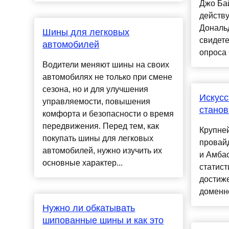
Джо Ба
действ
Дональ
Шины для легковых
свидете
автомобилей
опроса 
Водители меняют шины на своих
автомобилях не только при смене
сезона, но и для улучшения
Искусс
управляемости, повышения
станов
комфорта и безопасности о время
передвижения. Перед тем, как
Крупней
покупать шины для легковых
провайд
автомобилей, нужно изучить их
и Амбас
основные характер...
статист
достиж
доменно
Нужно ли обкатывать
шипованные шины и как это