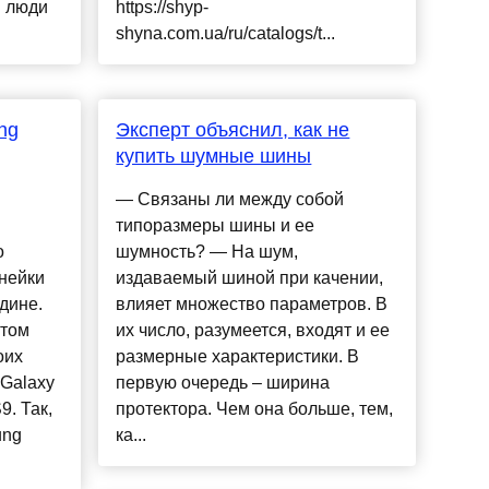
и люди
https://shyp-
shyna.com.ua/ru/catalogs/t...
ng
Эксперт объяснил, как не
купить шумные шины
— Связаны ли между собой
типоразмеры шины и ее
о
шумность? — На шум,
нейки
издаваемый шиной при качении,
дине.
влияет множество параметров. В
этом
их число, разумеется, входят и ее
оих
размерные характеристики. В
Galaxy
первую очередь – ширина
9. Так,
протектора. Чем она больше, тем,
ung
ка...