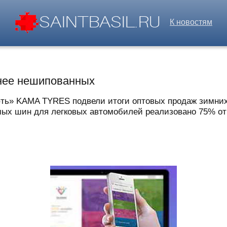
К новостям
рнее нешипованных
ь» KAMA TYRES подвели итоги оптовых продаж зимних ш
мых шин для легковых автомобилей реализовано 75% от в