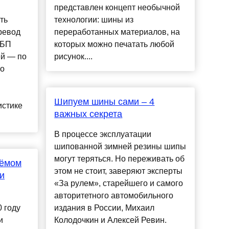
представлен концепт необычной
ть
технологии: шины из
ревод
переработанных материалов, на
СБП
которых можно печатать любой
ей — по
рисунок....
по
Шипуем шины сами – 4
истике
важных секрета
В процессе эксплуатации
шипованной зимней резины шипы
могут теряться. Но переживать об
ъёмом
этом не стоит, заверяют эксперты
и
«За рулем», старейшего и самого
авторитетного автомобильного
 году
издания в России, Михаил
и
Колодочкин и Алексей Ревин.