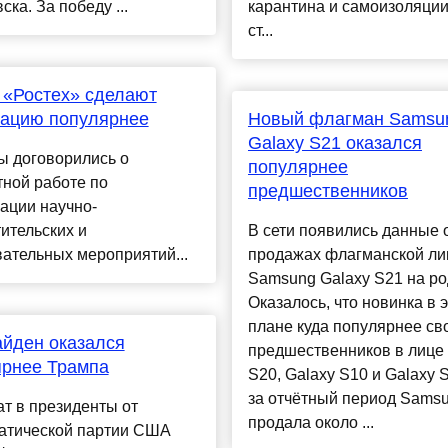
ска. За победу ...
карантина и самоизоляци
ст...
 «Ростех» сделают
нацию популярнее
Новый флагман Samsu
Galaxy S21 оказался
ы договорились о
популярнее
ной работе по
предшественников
ации научно-
ительских и
В сети появились данные 
ательных мероприятий...
продажах флагманской ли
Samsung Galaxy S21 на ро
Оказалось, что новинка в 
плане куда популярнее св
йден оказался
предшественников в лице 
ярнее Трампа
S20, Galaxy S10 и Galaxy S
за отчётный период Sams
т в президенты от
продала около ...
атической партии США