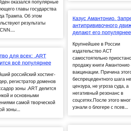
йден оказался популярные
ующего главы государства
да Трампа. Об этом
Казус Амантонио. Запр
льствуют результаты
антипрививочного дви
CNN....
делают его популярнее
Крупнейшее в России
издательство АСТ
тво для всех: .ART
самостоятельно приостан
ится всё популярнее
продажу книги Амантонио 
вакцинации. Причина этог
ший российский хостинг-
беспрецедентного шага н
ер, регистратор доменов
цензура, не угроза суда, а
садор зоны .ART делится
негативный резонанс в
икой и основными
соцсетях.После этого мно
ениями самой творческой
узнали о блогере с псев...
й зоны...