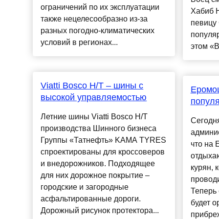
ограничений по их эксплуатации
Хабиб 
также нецелесообразно из-за
певицу 
разных погодно-климатических
популяр
условий в регионах...
этом «Ве
Viatti Bosco H/T – шины с
Еромо
высокой управляемостью
популя
Летние шины Viatti Bosco H/T
Сегодня
производства Шинного бизнеса
админис
Группы «Татнефть» KAMA TYRES
что на 
спроектированы для кроссоверов
отдыха
и внедорожников. Подходящее
курян, 
для них дорожное покрытие –
проводи
городские и загородные
Теперь
асфальтированные дороги.
будет о
Дорожный рисунок протектора...
прибреж