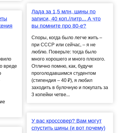
Лада за 1,5 млн, шины по
еты
записи, 40 коп./литр... А что
жения
вы помните про 80-е?
Споры, когда было легче жить –
при СССР или сейчас, – я не
люблю. Поверьте: тогда было
овило
много хорошего и много плохого.
о вреде
Отлично помню, как, будучи
о
проголодавшимся студентом
е
(стипендия – 40 ₽), я любил
заходить в булочную и покупать за
3 копейки четве...
гие
У вас кроссовер? Вам могут
спустить шины (и вот почему)