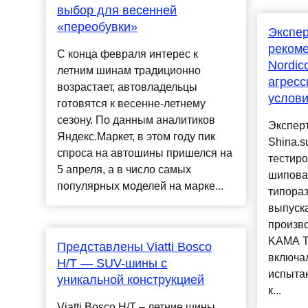
выбор для весенней
«переобувки»
Экспер
рекоме
С конца февраля интерес к
Nordic
летним шинам традиционно
агресс
возрастает, автовладельцы
услови
готовятся к весенне-летнему
сезону. По данным аналитиков
Экспер
Яндекс.Маркет, в этом году пик
Shina.s
спроса на автошины пришелся на
тестир
5 апреля, а в число самых
шипован
популярных моделей на марке...
типора
выпуск
произв
KAMA T
Представлены Viatti Bosco
включа
H/T — SUV-шины с
испытан
уникальной конструкцией
к...
Viatti Bosco H/T – летние шины