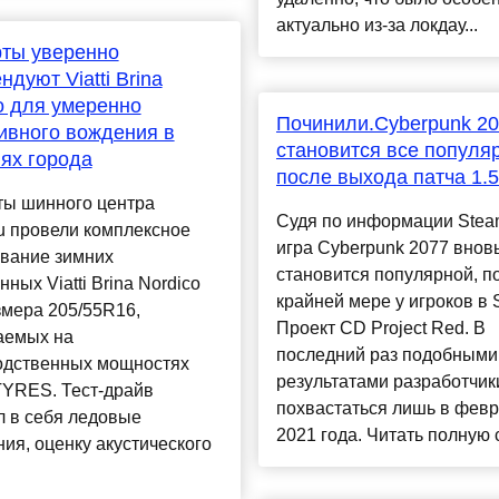
актуально из-за локдау...
ты уверенно
ндуют Viatti Brina
o для умеренно
Починили.Cyberpunk 2
ивного вождения в
становится все популя
ях города
после выхода патча 1.5
ты шинного центра
Судя по информации Ste
u провели комплексное
игра Cyberpunk 2077 внов
ование зимних
становится популярной, п
ных Viatti Brina Nordico
крайней мере у игроков в 
змера 205/55R16,
Проект CD Project Red. В
аемых на
последний раз подобными
одственных мощностях
результатами разработчик
YRES. Тест-драйв
похвастаться лишь в фев
л в себя ледовые
2021 года. Читать полную с
ия, оценку акустического