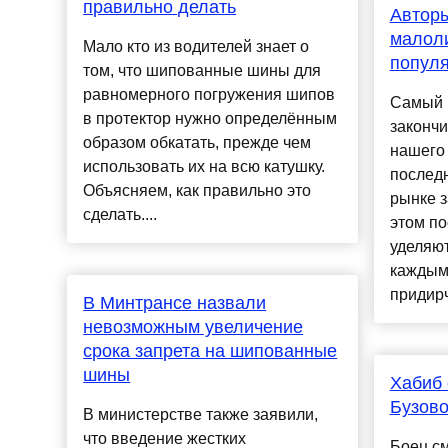
правильно делать
Авторы
малол
Мало кто из водителей знает о
попул
том, что шипованные шины для
равномерного погружения шипов
Самый к
в протектор нужно определённым
закончи
образом обкатать, прежде чем
нашего 
использовать их на всю катушку.
послед
Объясняем, как правильно это
рынке 
сделать....
этом п
уделяют
каждым
придирч
В Минтрансе назвали
невозможным увеличение
срока запрета на шипованные
шины
Хабиб 
Бузов
В министерстве также заявили,
что введение жестких
Боец с