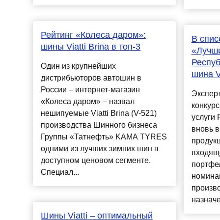
Рейтинг «Колеса даром»:
В спис
шины Viatti Brina в топ-3
«Лучши
Респуб
Один из крупнейших
шина Vi
дистрибьюторов автошин в
России – интернет-магазин
Экспер
«Колеса даром» – назвал
конкур
нешипуемые Viatti Brina (V-521)
услуги 
производства Шинного бизнеса
вновь в
Группы «Татнефть» KAMA TYRES
продукц
одними из лучших зимних шин в
входящ
доступном ценовом сегменте.
портфе
Специал...
номина
произво
назначе.
Шины Viatti – оптимальный