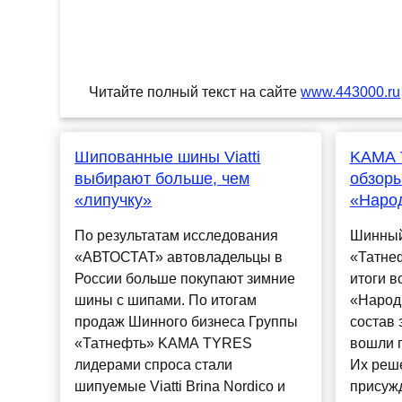
Читайте полный текст на сайте
www.443000.ru
Шипованные шины Viatti
KAMA 
выбирают больше, чем
обзоры
«липучку»
«Народ
По результатам исследования
Шинный
«АВТОСТАТ» автовладельцы в
«Татне
России больше покупают зимние
итоги в
шины с шипами. По итогам
«Народн
продаж Шинного бизнеса Группы
состав 
«Татнефть» KAMA TYRES
вошли 
лидерами спроса стали
Их реш
шипуемые Viatti Brina Nordico и
присуж