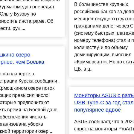
В большинстве крупных
Нурмагомедов опередил
российских банков за девя
Ольгу Бузову по
месяцев текущего года пе
ности в инстаграме. Об
гражданами денег через 
сти. ру»....
(систему быстрых платеж
номеру телефона) стал и 
количеству, и по объему
шкино озеро
доминирующим, выяснил
рнее, чем Боевка
«Коммерсант». Но по стат
ЦБ, в ц...
 на планерке в
трации Курска сообщили ,
Ермошкином озере поток
Мониторы ASUS с раз
ющих превысил число
USB Type-C за год стал
которые предпочитают
популярнее вдвое
ть время на Боевой даче.
 обеспечения чистоты
ASUS сообщает, что в 2020
рганизована уборка
спрос на мониторы ProArt 
ной территории озер...