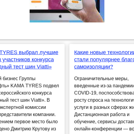
TYRES выбрал лучшие
Какие новые технологи
 участников конкурса
стали популярнее благ
ный тест шин Viatti»
самоизоляции?
 бизнес Группы
Ограничительные меры,
фть» KAMA TYRES подвел
введенные из-за пандеми
сероссийского конкурса
COVID-19, поспособствов
ый тест шин Viatti». В
росту спроса на технологи
экспертной комиссии
услуги в разных сферах жи
представители компании.
Дистанционная работа и
ением первое место было
обучение, сервисы достав
дено Дмитрию Крутову из
онлайн-конференции — в