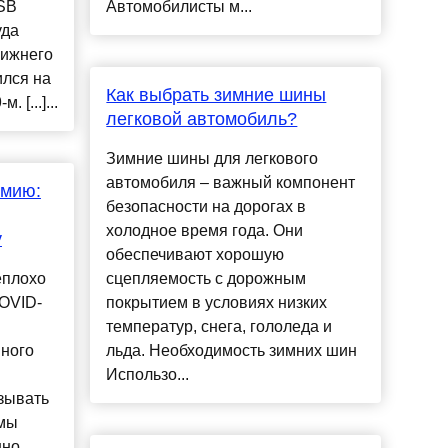
SB
Автомобилисты м...
уда
лижнего
ился на
Как выбрать зимние шины
 [...]...
легковой автомобиль?
Зимние шины для легкового
автомобиля – важный компонент
емию:
безопасности на дорогах в
холодное время года. Они
у
обеспечивают хорошую
еплохо
сцепляемость с дорожным
OVID-
покрытием в условиях низких
температур, снега, гололеда и
нного
льда. Необходимость зимних шин
Использо...
зывать
емы
нно