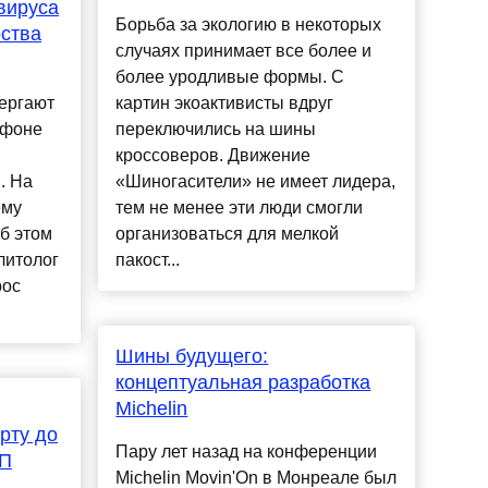
вируса
Борьба за экологию в некоторых
ства
случаях принимает все более и
более уродливые формы. С
ергают
картин экоактивисты вдруг
 фоне
переключились на шины
кроссоверов. Движение
. На
«Шиногасители» не имеет лидера,
ему
тем не менее эти люди смогли
б этом
организоваться для мелкой
литолог
пакост...
рос
Шины будущего:
концептуальная разработка
Michelin
рту до
Пару лет назад на конференции
БП
Michelin Movin'On в Монреале был