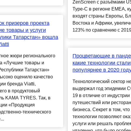
ZenScreen с разъёмами U
Type-C в регионе EMEA, к
входят страны Европы, Б
ок призеров проекта
Востока и Африки, увелич
е товары и услуги
123% по сравнению с 2019-м.
лики Татарстан» вошла
atti
Процветающие в панд
тное жюри регионального
какие технологии стали
са «Лучшие товары и
популярнее в 2020 год
Республики Татарстан»
ысоко оценило качество
Технологический сектор н
ии бренда Viatti,
выдержал год эпидемии C
его в продуктовый
19 в отличие от индустрии
ль KAMA TYRES. Так, в
путешествий или рестора
ции «Продукция
бизнеса. Секрет в том, что
дственно-технического
технологии позволяют ока
..
услуги или решать пробл
удаленно, что было особе