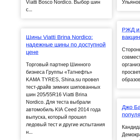
Viatti Bosco Nordico. Выбор шин
Ульянов
с...
РЖД и
Шины Viatti Brina Nordico:
вакци
надежные шины по доступной
Сторон
цене
совмест
Торговый партнер Шинного
организ
бизнеса Группы «Татнефть»
просвет
KAMA TYRES, Shina.su провел
образов
тест-драйв зимних шипованных
шин 205/55R16 Viatti Brina
Nordico. Для теста выбрали
Джо Ба
автомобиль KIA Ceed 2014 года
попул
выпуска, который прошел
ледовый тест и другие испытания
Кандида
н...
Демокр