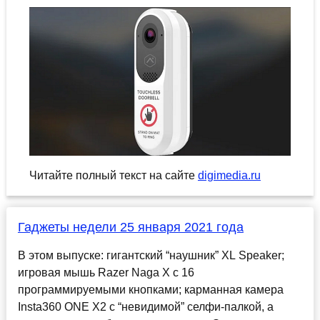
Читайте полный текст на сайте
digimedia.ru
Гаджеты недели 25 января 2021 года
В этом выпуске: гигантский “наушник” XL Speaker;
игровая мышь Razer Naga X с 16
программируемыми кнопками; карманная камера
Insta360 ONE X2 с “невидимой” селфи-палкой, а