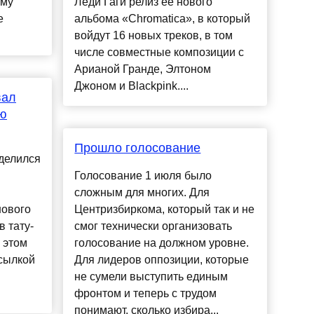
ому
Леди Гаги релиз ее нового
е
альбома «Chromatica», в который
войдут 16 новых треков, в том
числе совместные композиции с
Арианой Гранде, Элтоном
Джоном и Blackpink....
вал
ю
Прошло голосование
делился
Голосование 1 июля было
сложным для многих. Для
нового
Центризбиркома, который так и не
в тату-
смог технически организовать
 этом
голосование на должном уровне.
ссылкой
Для лидеров оппозиции, которые
не сумели выступить единым
фронтом и теперь с трудом
понимают, сколько избира...