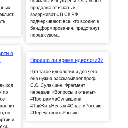
пойманы и осуждены. Остальных
анных
продолжают искать и
реклист
задерживать. В СК РФ
ать
подчеркивают: все, кто входил в
бандформирования, предстанут
перед судом...
рти о
а
Прошло ли время идеологий?
Что такое идеология и для чего
и
она нужна рассказывает проф.
 выход
С.С. Сулакшин. Фрагмент
я по
передачи «Вопросы и ответы»
все
#ПрограммаСулакшина
сполнит
#ТакЖитьНельзя #СпастиРоссию
о, он
#ПереустроитьРоссию...
артии и
ки...