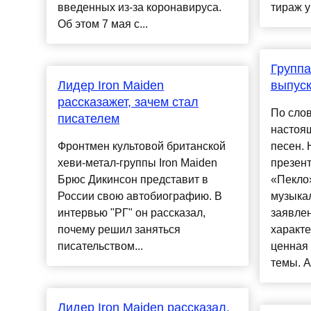
введенных из-за коронавируса.
тираж у
Об этом 7 мая с...
Группа
Лидер Iron Maiden
выпуск
рассказажет, зачем стал
По слов
писателем
настоящ
Фронтмен культовой британской
песен. 
хеви-метал-группы Iron Maiden
презен
Брюс Дикинсон представит в
«Пекло»
России свою автобиографию. В
музыка
интервью "РГ" он рассказал,
заявлен
почему решил заняться
характе
писательством...
ценная 
темы. А
Лидер Iron Maiden рассказал,