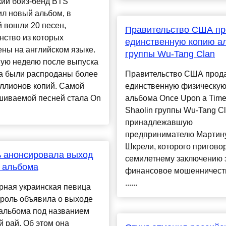
кий бойз-бенд BTS
л новый альбом, в
 вошли 20 песен,
Правительство США п
нство из которых
единственную копию а
ны на английском языке.
группы Wu-Tang Clan
вую неделю после выпуска
а были распроданы более
Правительство США прод
ллионов копий. Самой
единственную физическую
шиваемой песней стала On
альбома Once Upon a Time
Shaolin группы Wu-Tang Cl
принадлежавшую
предпринимателю Мартин
Шкрели, которого пригово
 анонсировала выход
семилетнему заключению 
 альбома
финансовое мошенничест
......
рная украинская певица
ароль объявила о выходе
 альбома под названием
 рай. Об этом она