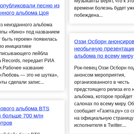
Музыканты верят, что к эт
 опубликовали песню из
времени болезнь будет уж
нного альбома Цоя
побеждена...
з неизданного альбома
ппы «Кино» под названием
 быть героем» появилась
Оззи Осборн анонсиро
по инициативе
необычную презентаци
аписывающего лейбла
альбома по всему миру
 Records, передает РИА
и.Рабочее название
Рок-певец Оззи Осборн по
«Любовь — это не шутка»,
анонсом мероприятия,
ты сделали запис...
организованного в честь
предстоящего релиза его 
альбома, которое пройдет 
салонах по всему миру. Об
нового альбома BTS
сообщает «Газета.ру» со 
 больше 700 млн
на официальную страницу
отров
исполнителя в Twitter....