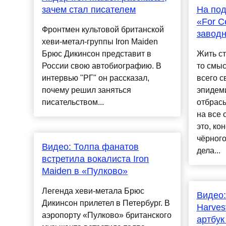
зачем стал писателем
На под
«For C
Фронтмен культовой британской
заводн
хеви-метал-группы Iron Maiden
Брюс Дикинсон представит в
Жить ст
России свою автобиографию. В
то смыс
интервью "РГ" он рассказал,
всего 
почему решил заняться
эпидеми
писательством...
отбрас
на все 
это, ко
чёрного
Видео: Толпа фанатов
дела...
встретила вокалиста Iron
Maiden в «Пулково»
Легенда хеви-метала Брюс
Видео:
Дикинсон прилетел в Петербург. В
Harves
аэропорту «Пулково» британского
артбук