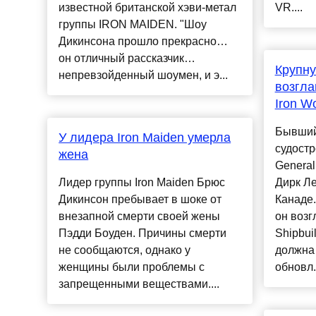
известной британской хэви-метал
VR....
группы IRON MAIDEN. "Шоу
Дикинсона прошло прекрасно…
он отличный рассказчик…
Крупн
непревзойденный шоумен, и э...
возгла
Iron W
Бывший
У лидера Iron Maiden умерла
судост
жена
General
Лидер группы Iron Maiden Брюс
Дирк Ле
Дикинсон пребывает в шоке от
Канаде.
внезапной смерти своей жены
он возг
Пэдди Боуден. Причины смерти
Shipbui
не сообщаются, однако у
должна 
женщины были проблемы с
обновл.
запрещенными веществами....