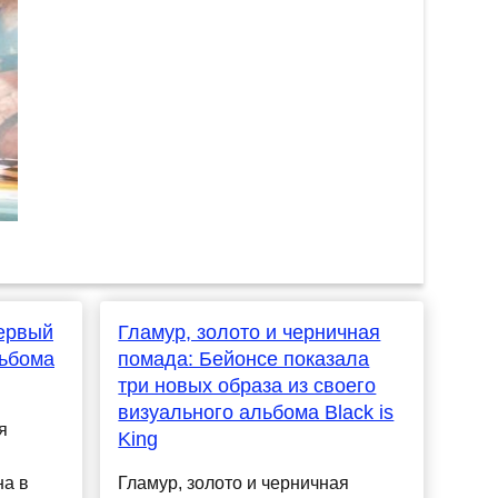
первый
Гламур, золото и черничная
льбома
помада: Бейонсе показала
три новых образа из своего
визуального альбома Black is
я
King
на в
Гламур, золото и черничная