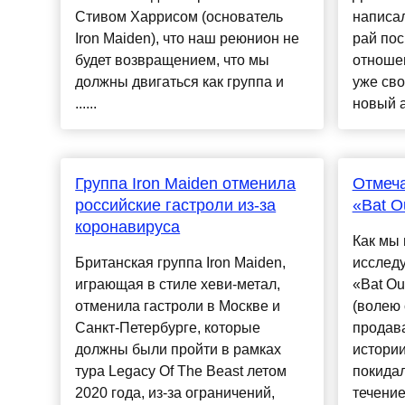
Стивом Харрисом (основатель
написал
Iron Maiden), что наш реюнион не
рай пос
будет возвращением, что мы
отношен
должны двигаться как группа и
уже св
......
новый а
Группа Iron Maiden отменила
Отмеча
российские гастроли из-за
«Bat O
коронавируса
Как мы 
Британская группа Iron Maiden,
исслед
играющая в стиле хеви-метал,
«Bat Ou
отменила гастроли в Москве и
(волею 
Санкт-Петербурге, которые
продав
должны были пройти в рамках
истории
тура Legacy Of The Beast летом
покидал
2020 года, из-за ограничений,
течение