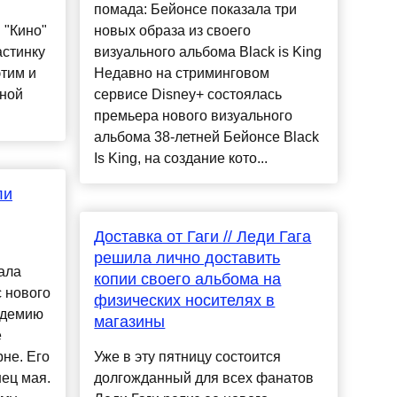
помада: Бейонсе показала три
 "Кино"
новых образа из своего
астинку
визуального альбома Black is King
этим и
Недавно на стриминговом
рной
сервисе Disney+ состоялась
премьера нового визуального
альбома 38-летней Бейонсе Black
Is King, на создание кото...
ли
Доставка от Гаги // Леди Гага
решила лично доставить
ала
копии своего альбома на
с нового
физических носителях в
ндемию
магазины
e
рне. Его
Уже в эту пятницу состоится
нец мая.
долгожданный для всех фанатов