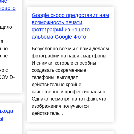
кие
нового
Google скоро предоставит нам
возможность печати
бщило
фотографий из нашего
альбома Google Фото
ия
льно
Безусловно все мы с вами делаем
в не
фотографии на наши смартфоны.
о
И снимки, которые способны
но с
создавать современные
COVID-
телефоны, выглядят
действительно крайне
качественно и профессионально.
Однако несмотря на тот факт, что
изображения получаются
ыхода
действитель...
ны