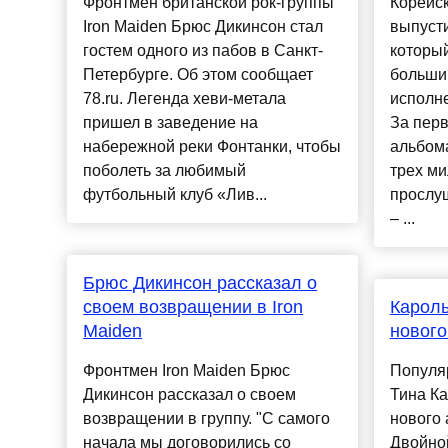
Фронтмен британской рок-группы
Корейс
Iron Maiden Брюс Дикинсон стал
выпусти
гостем одного из пабов в Санкт-
который
Петербурге. Об этом сообщает
больши
78.ru. Легенда хеви-метала
исполне
пришел в заведение на
За пер
набережной реки Фонтанки, чтобы
альбом
поболеть за любимый
трех ми
футбольный клуб «Лив...
прослу
– ...
Брюс Дикинсон рассказал о
своем возвращении в Iron
Кароль
Maiden
нового
Фронтмен Iron Maiden Брюс
Популя
Дикинсон рассказал о своем
Тина К
возвращении в группу. "С самого
нового
начала мы договорились со
Двойной