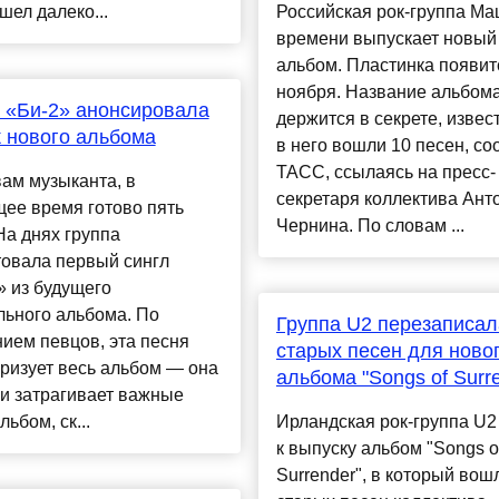
шел далеко...
Российская рок-группа М
времени выпускает новый
альбом. Пластинка появит
ноября. Название альбома
 «Би-2» анонсировала
держится в секрете, извест
 нового альбома
в него вошли 10 песен, с
ТАСС, ссылаясь на пресс-
ам музыканта, в
секретаря коллектива Ант
ее время готово пять
Чернина. По словам ...
На днях группа
товала первый сингл
 из будущего
льного альбома. По
Группа U2 перезаписал
ием певцов, эта песня
старых песен для ново
ризует весь альбом — она
альбома "Songs of Surr
и затрагивает важные
льбом, ск...
Ирландская рок-группа U2
к выпуску альбом "Songs o
Surrender", в который вош