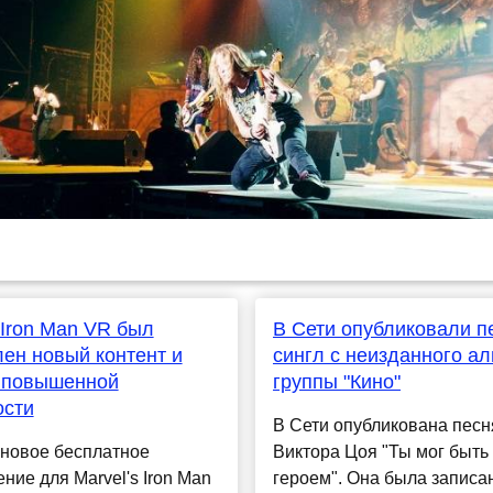
 Iron Man VR был
В Сети опубликовали 
ен новый контент и
сингл с неизданного а
 повышенной
группы "Кино"
ости
В Сети опубликована песн
новое бесплатное
Виктора Цоя "Ты мог быть
ние для Marvel's Iron Man
героем". Она была записа