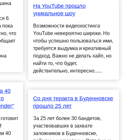
ашина
На YouTube прошло
уникальное шоу
ся 6
 пока
Возможности видеохостинга
но, что
YouTube невероятно широки. Но
ообщает
чтобы успешно пользоваться ими,
требуется выдумка и креативный
она
подход. Важно не делать хайп, но
найти то, что будет,
действительно, интересно......
а 40
го
Со дня теракта в Буденновске
ender"
прошло 25 лет
 готовит
За 25 лет более 30 бандитов,
f
участвовавших в захвате
ли 40
заложников в Буденновске,