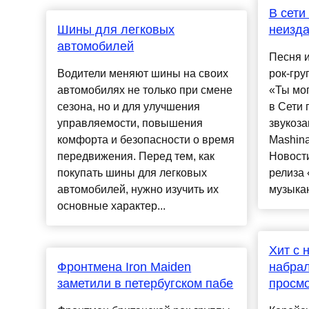
В сети
Шины для легковых
неизда
автомобилей
Песня и
Водители меняют шины на своих
рок-гру
автомобилях не только при смене
«Ты мог
сезона, но и для улучшения
в Сети 
управляемости, повышения
звукоз
комфорта и безопасности о время
Mashina
передвижения. Перед тем, как
Новост
покупать шины для легковых
релиза 
автомобилей, нужно изучить их
музыкан
основные характер...
Хит с 
Фронтмена Iron Maiden
набрал
заметили в петербугском пабе
просм