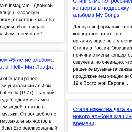
Стинг отменил российс
а в Instagram. "Двойной
концерты в поддержку 
вящен человеку и
альбома My Songs
иям, от которых мы оба
ободны. Я посвящаю
Данную информацию соо
льбом своей воле", ...
концертное агентство,
организующее выступлен
Стинга в России. Официа
причина отмены концерто
ем 45-летие альбома
озвучена, но очевидно, чт
ut of Hell» Мит Лоафа
решение музыканта связа
продолжением эпидемии 
и обещали ранее,
19 в Восточной Европе...
уем уникальный альбом
t of Hell» (1977), ставший
судеб) одним из самых
аемых дебютников в
Стала известна дата в
 музыки. Он волшебно не
нового альбома Маши
 музыкальных чартов в
времени
 8 лет Его реализованный