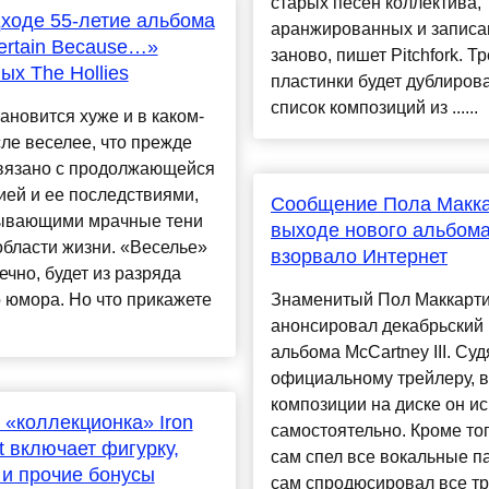
старых песен коллектива,
ходе 55-летие альбома
аранжированных и запис
ertain Because…»
заново, пишет Pitchfork. Т
ых The Hollies
пластинки будет дублиров
список композиций из ......
ановится хуже и в каком-
ле веселее, что прежде
связано с продолжающейся
ей и ее последствиями,
Сообщение Пола Макка
ывающими мрачные тени
выходе нового альбом
области жизни. «Веселье»
взорвало Интернет
нечно, будет из разряда
 юмора. Но что прикажете
Знаменитый Пол Маккарт
анонсировал декабрьский
альбома McCartney III. Суд
официальному трейлеру, 
композиции на диске он и
 «коллекционка» Iron
самостоятельно. Кроме тог
t включает фигурку,
сам спел все вокальные п
 и прочие бонусы
сам спродюсировал все тре