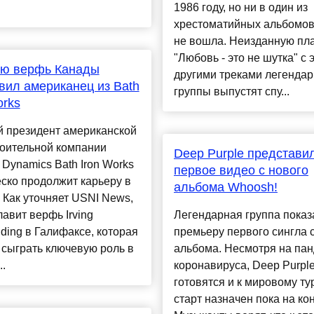
1986 году, но ни в один из
хрестоматийных альбомов
не вошла. Неизданную пл
"Любовь - это не шутка" с 
ую верфь Канады
другими треками легенда
вил американец из Bath
группы выпустят спу...
orks
 президент американской
роительной компании
Deep Purple представи
 Dynamics Bath Iron Works
первое видео с нового
ско продолжит карьеру в
альбома Whoosh!
 Как уточняет USNI News,
лавит верфь Irving
Легендарная группа показ
lding в Галифаксе, которая
премьеру первого сингла 
сыграть ключевую роль в
альбома. Несмотря на па
..
коронавируса, Deep Purpl
готовятся и к мировому ту
старт назначен пока на ко