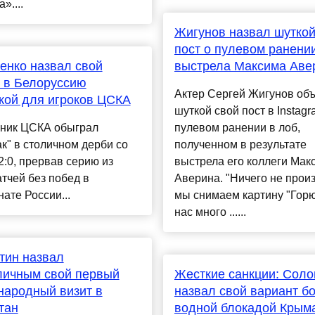
»....
Жигунов назвал шуткой
пост о пулевом ранении
енко назвал свой
выстрела Максима Аве
 в Белоруссию
Актер Сергей Жигунов об
кой для игроков ЦСКА
шуткой свой пост в Instagr
рник ЦСКА обыграл
пулевом ранении в лоб,
к" в столичном дерби со
полученном в результате
2:0, прервав серию из
выстрела его коллеги Мак
тчей без побед в
Аверина. "Ничего не прои
ате России...
мы снимаем картину "Горю
нас много ......
тин назвал
личным свой первый
Жесткие санкции: Соло
ародный визит в
назвал свой вариант б
тан
водной блокадой Крым