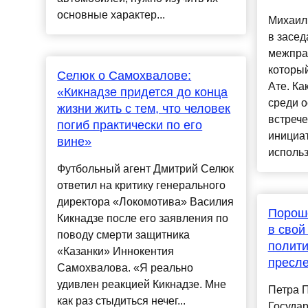
основные характер...
Михаил
в засед
межправ
который
Селюк о Самохвалове:
Ате. Ка
«Кикнадзе придется до конца
среди 
жизни жить с тем, что человек
встрече
погиб практически по его
инициа
вине»
использ
Футбольный агент Дмитрий Селюк
ответил на критику генерального
директора «Локомотива» Василия
Порош
Кикнадзе после его заявления по
в свой
поводу смерти защитника
полит
«Казанки» Иннокентия
пресл
Самохвалова. «Я реально
удивлен реакцией Кикнадзе. Мне
Петра 
как раз стыдиться нечег...
Госуда