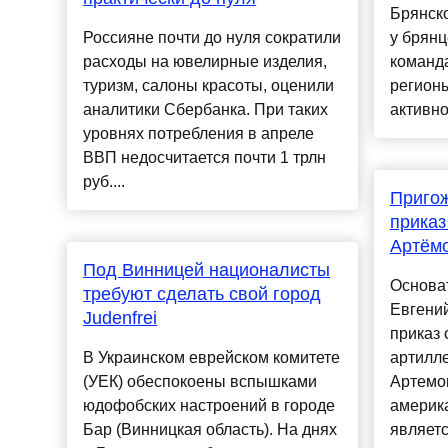
Брянско
Россияне почти до нуля сократили
у брян
расходы на ювелирные изделия,
команда
туризм, салоны красоты, оценили
регионы
аналитики Сбербанка. При таких
активно
уровнях потребления в апреле
ВВП недосчитается почти 1 трлн
руб....
Пригож
приказ
Артём
Под Винницей националисты
Основа
требуют сделать свой город
Евгений
Judenfrei
приказ 
В Украинском еврейском комитете
артилле
(УЕК) обеспокоены вспышками
Артемов
юдофобских настроений в городе
америк
Бар (Винницкая область). На днях
являет