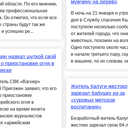
мужчину на дерево
й области. По его мнению,
цев профессиональная
В ночь на 21 января и утр
. Он отметил, что если все
дня в Службу спасения Ка
 страны будут так же
поступили несколько соо
 и успешно ре...
от жителей города, что он
животных, похожих на вол
Одно поступило около часа
в начале третьего пару, с
ин назвал шуткой свой
в машине, по их словам, ок
 о приостановке огня в
овске
тель СВК «Вагнер»
Житель Калуги жестоко
 Пригожин заявил, что его
зарезал бабушку из-за
о приостановке
«суровых методов
рийского огня в
воспитания»
ске на время визита
анских журналистов
Безработный житель Калу
ся «армейским
жестоко зарезал свою 84-