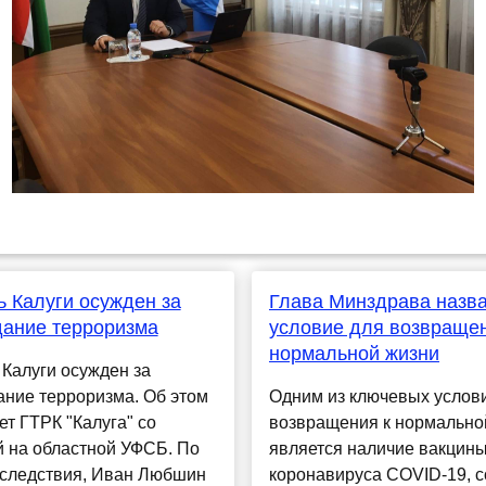
 Калуги осужден за
Глава Минздрава назв
ание терроризма
условие для возвращен
нормальной жизни
Калуги осужден за
ние терроризма. Об этом
Одним из ключевых услов
т ГТРК "Калуга" со
возвращения к нормально
й на областной УФСБ. По
является наличие вакцины
 следствия, Иван Любшин
коронавируса COVID-19, 