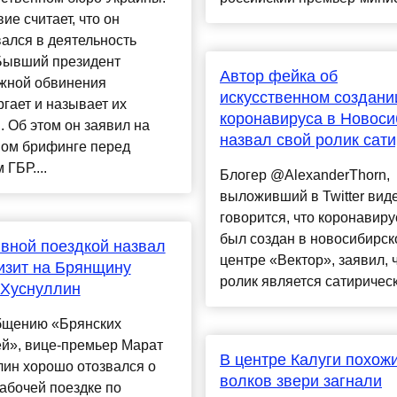
ие считает, что он
ался в деятельность
 Бывший президент
Автор фейка об
жной обвинения
искусственном создани
гает и называет их
коронавируса в Новоси
 Об этом он заявил на
назвал свой ролик сат
ном брифинге перед
 ГБР....
Блогер @AlexanderThorn,
выложивший в Twitter виде
говорится, что коронавиру
был создан в новосибирс
вной поездкой назвал
центре «Вектор», заявил, 
изит на Брянщину
ролик является сатирически
 Хуснуллин
бщению «Брянских
ей», вице-премьер Марат
В центре Калуги похож
лин хорошо отозвался о
волков звери загнали
абочей поездке по