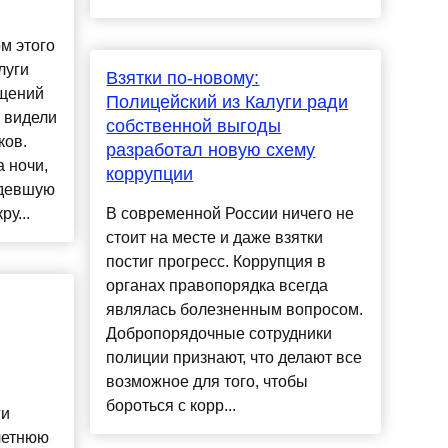
ом этого
луги
Взятки по-новому:
бщений
Полицейский из Калуги ради
и видели
собственной выгоды
ков.
разработал новую схему
 ночи,
коррупции
идевшую
ру...
В современной России ничего не
стоит на месте и даже взятки
постиг прогресс. Коррупция в
органах правопорядка всегда
являлась болезненным вопросом.
Добропорядочные сотрудники
полиции признают, что делают все
возможное для того, чтобы
бороться с корр...
ги
летнюю