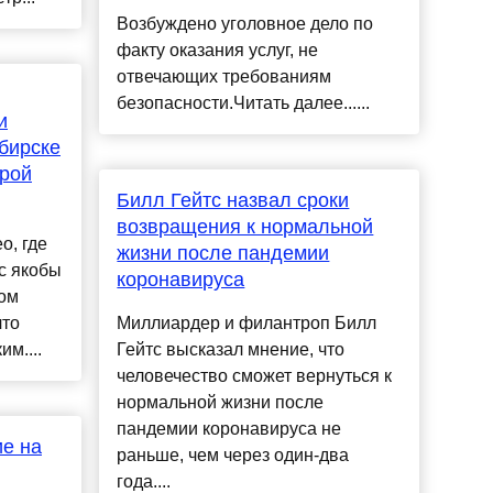
Возбуждено уголовное дело по
факту оказания услуг, не
отвечающих требованиям
безопасности.Читать далее......
и
бирске
ирой
Билл Гейтс назвал сроки
возвращения к нормальной
о, где
жизни после пандемии
с якобы
коронавируса
ком
что
Миллиардер и филантроп Билл
м....
Гейтс высказал мнение, что
человечество сможет вернуться к
нормальной жизни после
пандемии коронавируса не
ие на
раньше, чем через один-два
года....