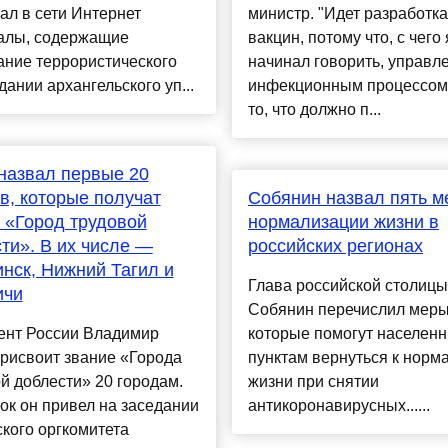
л в сети Интернет
министр. "Идет разработка
алы, содержащие
вакцин, потому что, с чего 
ание террористического
начинал говорить, управл
здании архангельского уп...
инфекционным процессом 
то, что должно п...
назвал первые 20
в, которые получат
Собянин назвал пять м
 «Город трудовой
нормализации жизни в
ти». В их числе —
российских регионах
нск, Нижний Тагил и
Глава российской столицы
ичи
Собянин перечислил меры
ент России Владимир
которые помогут населен
рисвоит звание «Города
пунктам вернуться к норм
й доблести» 20 городам.
жизни при снятии
ок он привел на заседании
антикоронавирусных......
кого оргкомитета