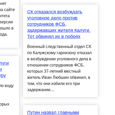
анет
на сайте
СК отказался возбуждать
итета
уголовное дело против
 версии
сотрудников ФСБ,
зошло в
задержавших жителя Калуги.
ода.
Тот обвинял их в побоях
Военный следственный отдел СК
по Калужскому гарнизону отказал
в возбуждении уголовного дела в
луги
отношении сотрудников ФСБ,
и
которых 37-летний местный
уру
житель Иван Любшин обвинил, в
том, что они избили его при
ую воду
задержании....
торых
Путин назвал главными