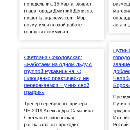
понедельник, 15 марта, заявил
размеща
глава города Дмитрий Денисов,
матери
пишет kaluganews.com . Мэр
оправд
возмутился плохой работе
акта в 
городских коммунал...
Путин 
Светлана Соколовская:
городо
«Работаем на одном льду с
звание
группой Рукавицына. С
доблес
Плющенко практически не
Челяби
пересекаемся – у них свой
Боров
график»
Презид
Тренер серебряного призера
Путин п
ЧЕ-2019 Александра Самарина
трудово
Светлана Соколовская
Их спис
рассказала, как проходит
Российс