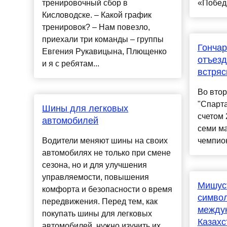
тренировочный сбор в
«Победа
Кисловодске. – Какой график
тренировок? – Нам повезло,
приехали три команды – группы
Гончар
Евгения Рукавицына, Плющенко
отъезд
и я с ребятам...
встряс
Во вто
"Спарта
Шины для легковых
счетом 
автомобилей
семи ма
Водители меняют шины на своих
чемпион
автомобилях не только при смене
сезона, но и для улучшения
управляемости, повышения
Мишус
комфорта и безопасности о время
симво
передвижения. Перед тем, как
междун
покупать шины для легковых
Казахс
автомобилей, нужно изучить их