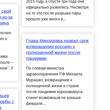
2015 году, а спустя три года они
официально развелись. Несмотря
 свой
на то что после разрыва пары
 из-за
прошло уже много в...
рина
ъяснил
am о
Глава Минздрава назвал срок
возвращения россиян к
полноценной жизни после
сима
пандемии
зошло –
нов". У
По словам министра
здравоохранения РФ Михаила
Мурашко, возвращение к
полноценной жизни в стране
после пандемии коронавируса
вьев
станет возможным не раньше
орьбы с
февраля....
а