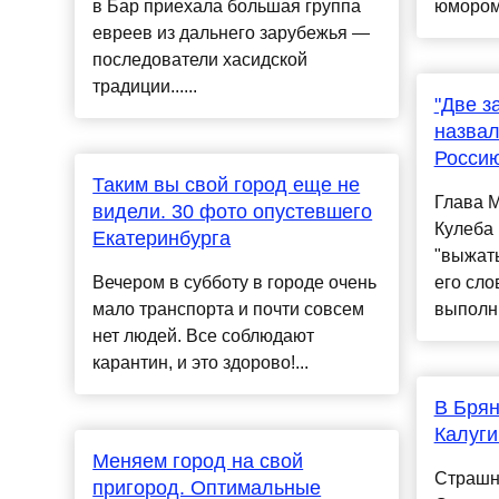
в Бар приехала большая группа
юмором»
евреев из дальнего зарубежья —
последователи хасидской
традиции......
"Две з
назвал
Россию
Таким вы свой город еще не
Глава 
видели. 30 фото опустевшего
Кулеба 
Екатеринбурга
"выжать
Вечером в субботу в городе очень
его сло
мало транспорта и почти совсем
выполнит
нет людей. Все соблюдают
карантин, и это здорово!...
В Брян
Калуги
Меняем город на свой
Страшн
пригород. Оптимальные