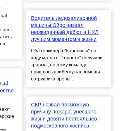
:
bal
Водитель ледозаливочной
машины Эйрс назвал
.com
неожиданный дебют в НХЛ
атить
лучшим моментом в жизни
ров
Оба голкипера "Каролины" по
ходу матча с "Торонто" получили
травмы, поэтому команде
пришлось прибегнуть к помощи
сотрудника арены...
вый
честве
СКР назвал возможную
ывают
причину пожара, унёсшего
ерские
жизни девяти постояльцев
подмосковного хосписа
р...