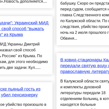
.Новость дополняется....
бабушку. Скоро он предст
перед судом, сообщается 
главка Следственного ком
по Калужской области. По
адачи": Украинский МИД
следствия, убийство прои
 свой способ "выжать
ночь на 2 июля прошлого г
" из Крыма
Обвиня...
МИД Украины Дмитрий
назвал свой способ
 Россию" из Крыма. По
В ковид-стационары Ка
вам, для этого необходимо
передали святую воду 
ь две задачи. Кул......
православную литерат
В Калужской области свят
и комплекты духовной
ске пьяный гость из
литературы передали 18
 убил пенсионерку
отделениям больниц, в ко
ое убийство произошло в
находятся больные