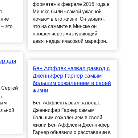
формате» в феврале 2015 года в
я
Минске были «самой ужасной
ение
ночью» в его жизни. Он заявил,
– это
что на саммите в Минске он
прошел через «изнуряющий
девятнадцатичасовой марафон...
ер для
Бен Аффлек назвал развод с
Дженнифер Гарнер самым
большим сожалением в своей
 Сергей
жизни
,
ным
Бен Аффлек назвал развод с
альной
Дженнифер Гарнер самым
большим сожалением в своей
жизни Бен Аффлек и Дженнифер
Гарнер объявили о расставании в