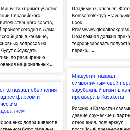
 Мишустин примет участие
Владимир Соловьев. Фото
ании Евразийского
Komsomolskaya Pravda/Glo
ительственного совета,
Look
 пройдет сегодня в Алма-
Press/www.globallookpress
к сообщили в кабмине,
Незалежная должна прекр
основных вопросов на
терроризировать полуост
 будут обсуждать
перекр......
тивы по расширению
ования национальных ...
Мишустин назвал
символичным свой пер
енко назвал обвинения
зарубежный визит в ка
 адрес фарсом и
премьера в Казахстан
ическим
Россию и Казахстан связ
едованием
давние дружеские и партн
Порошенко допрашивают в
отношения, подчеркнул
рственном бюро Украины.
российский премьер-минист