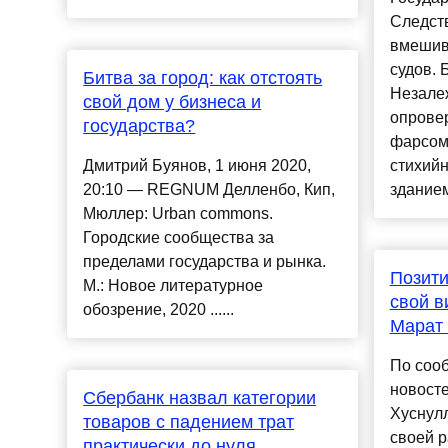
Следств
вмешив
судов.
Битва за город: как отстоять
Незале
свой дом у бизнеса и
опровер
государства?
фарсом.
Дмитрий Буянов, 1 июня 2020,
стихий
20:10 — REGNUM Делленбо, Кип,
зданием
Мюллер: Urban commons.
Городские сообщества за
пределами государства и рынка.
Позити
М.: Новое литературное
свой в
обозрение, 2020 ......
Марат
По соо
новост
Сбербанк назвал категории
Хуснул
товаров с падением трат
своей р
практически до нуля