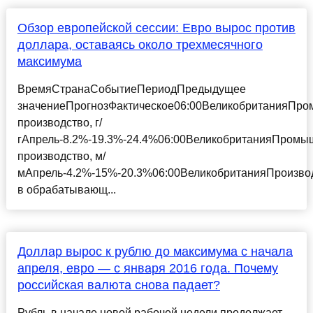
Обзор европейской сессии: Евро вырос против
доллара, оставаясь около трехмесячного
максимума
ВремяСтранаСобытиеПериодПредыдущее
значениеПрогнозФактическое06:00ВеликобританияПр
производство, г/
гАпрель-8.2%-19.3%-24.4%06:00ВеликобританияПромы
производство, м/
мАпрель-4.2%-15%-20.3%06:00ВеликобританияПроизво
в обрабатывающ...
Доллар вырос к рублю до максимума с начала
апреля, евро — с января 2016 года. Почему
российская валюта снова падает?
Рубль в начале новой рабочей недели продолжает