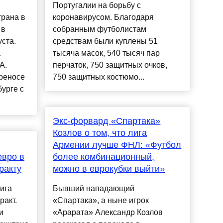
Португалии на борьбу с
грана в
коронавирусом. Благодаря
 в
собранным футболистам
уста.
средствам были куплены 51
а
тысяча масок, 540 тысяч пар
А.
перчаток, 750 защитных очков,
ереносе
750 защитных костюмо...
урге с
Экс-форвард «Спартака»
Козлов о том, что лига
Армении лучше ФНЛ: «Футбол
евро в
более комбинационный,
ракту
можно в еврокубки выйти»
ига
Бывший нападающий
ракт.
«Спартака», а ныне игрок
и
«Арарата» Александр Козлов