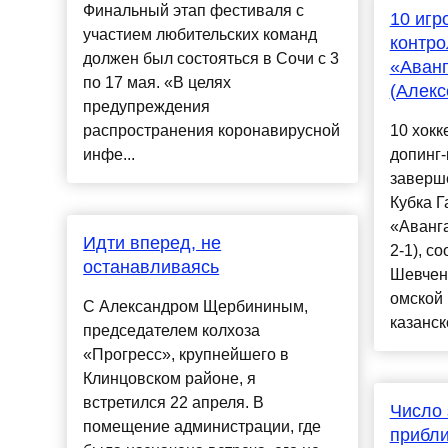
Финальный этап фестиваля с
10 игр
участием любительских команд
контро
должен был состояться в Сочи с 3
«Аванг
по 17 мая. «В целях
(Алекс
предупреждения
распространения коронавирусной
10 хокк
инфе...
допинг-
заверше
Кубка Г
«Аванга
Идти вперед, не
2-1), с
останавливаясь
Шевченк
омской 
С Александром Щербининым,
казанск
председателем колхоза
«Прогресс», крупнейшего в
Клинцовском районе, я
встретился 22 апреля. В
Число
помещение администрации, где
прибли