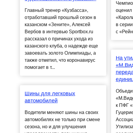
Чемпио
Главный тренер «Кузбасса»,
оценил
отработавший прошлый сезон в
«Карол
казанском «Зените», Алексей
в сери
Вербов в интервью Sportbox.ru
с «Рейн
рассказал о причинах ухода из
казанского клуба, о надежде еще
завоевать золото Олимпиады, а
На ути
также отметил, что коронавирус
«М.Ви
помогает в т...
переда
единиц
Объеди
Шины для легковых
«М.Вид
автомобилей
к ПФГ 
Водители меняют шины на своих
Гуцерие
автомобилях не только при смене
Ассоци
сезона, но и для улучшения
Утилиза