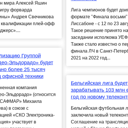
н мира Алексей Яшин
 игру форварда
Лига чемпионов будет дои
ины» Андрея Свечникова
формате "Финала восьми"
и квалификации плей-офф
Лиссабоне - с 12 по 23 авг
джерс»....
Такое решение принято н
заседании исполкома УЕФ
Также стало известно о п
финала ЛЧ в Санкт-Петерб
лизацию Группой
2021 на 2022 год...
део-Эльдорадо» будет
но более 25 тысяч
 офисной техники
Бельгийская лига будет
ненная компания
зарабатывать 103 млн 
ео-Эльдорадо» (относится
год по новому телеконт
«САФМАР» Михаила
ва) в союзе с
Бельгийская футбольная л
ацией «СКО Электроника-
заключила новый телеконт
ция» участвует в
Соглашение на трансляци