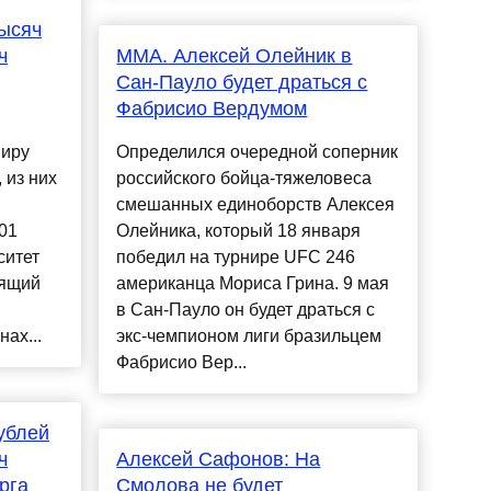
тысяч
ч
ММА. Алексей Олейник в
Сан-Пауло будет драться с
Фабрисио Вердумом
миру
Определился очередной соперник
 из них
российского бойца-тяжеловеса
смешанных единоборств Алексея
01
Олейника, который 18 января
ситет
победил на турнире UFC 246
оящий
американца Мориса Грина. 9 мая
в Сан-Пауло он будет драться с
ах...
экс-чемпионом лиги бразильцем
Фабрисио Вер...
ублей
ч
Алексей Сафонов: На
рга
Смолова не будет