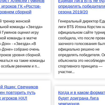
лист Алексей Гумянов
Единая лига ВТБ не бу
 игроков ГК «Ростов-
определять победител
ровнем сборной
сезона 2019/20
й тренер женской
Генеральный директор Ед
льной команды «Звезда»
лиги ВТБ Илона Корстин н
 Гумянов оценил игру
официальном сайте турни
кой команды в матче
сообщила, что после пров
-Дон» - «Звезда».«В
заочного голосования был
в-Доне» собрано очень
официально решено не
гроков уровня сборной.
определять победителя. О
ваться на такие команды
объяснила это несоблюде
 особым рвением и п...
спортивного принципа —
участни...
й Яшин: Свечников
ен повторить путь
Когда и в каком форма
 игроков НХЛ
будет доиграна Лига
чемпионов