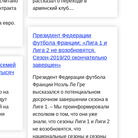
ссчитано
рассказал о переходе в
нтракта
армянский клуб....
 евро.
Президент Федерации
футбола Франции: «Лига 1 и
Лига 2 не возобновятся.
Сезон-2019/20 окончательно
 семей
завершен»
тысяч
Президент Федерации футбола
Франции Ноэль Ле Гре
о на
высказался о потенциальном
дут
досрочном завершении сезона в
й на
Лиге 1. – Мы проинформировали
ия
исполком о том, что они уже
знали, что сезоны Лиги 1 и Лиги 2
не возобновятся, что
национальные сезоны и сезоны