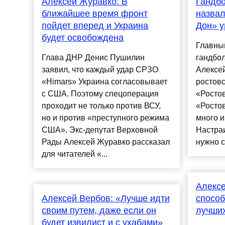
Алексей Журавко: В
Гандбо
ближайшее время фронт
назвал
пойдет вперед и Украина
Дон» у
будет освобождена
Главны
Глава ДНР Денис Пушилин
гандбо
заявил, что каждый удар СРЗО
Алексей
«Himars» Украина согласовывает
ростовс
с США. Поэтому спецоперация
«Ростов
проходит не только против ВСУ,
«Росто
но и против «преступного режима
много и
США». Экс-депутат Верховной
Настраи
Рады Алексей Журавко рассказал
нужно с
для читателей «...
Алексе
Алексей Вербов: «Лучше идти
способ
своим путем, даже если он
лучших
будет извилист и с ухабами»