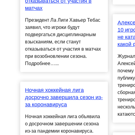
отказываться от участия в
матчах
Президент Ла Лиги Хавьер Тебас
Алекс
заявил, что игроки будут
10 игр
подвергаться дисциплинарным
не кат
взысканиям, если станут
какой 
отказываться от участия в матчах
при возобновлении сезона.
Журнал
Подробнее…...
Алексей
почему 
публику
трениро
Ночная хоккейная лига
сборная
досрочно завершила сезон из-
трениро
за коронавируса
несколь
катаются
Ночная хоккейная лига объявила
о досрочном завершении сезона
из-за пандемии коронавируса.