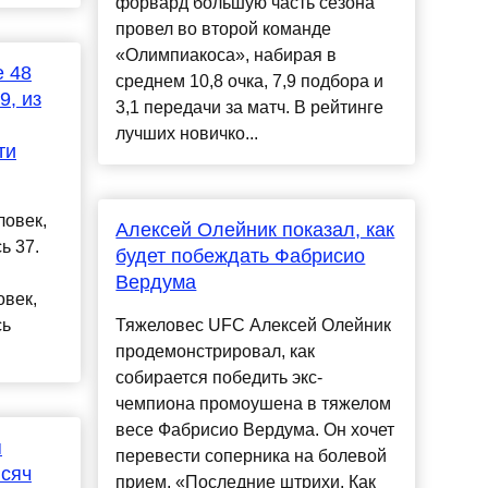
форвард большую часть сезона
провел во второй команде
«Олимпиакоса», набирая в
е 48
среднем 10,8 очка, 7,9 подбора и
9, из
3,1 передачи за матч. В рейтинге
лучших новичко...
ти
ловек,
Алексей Олейник показал, как
ь 37.
будет побеждать Фабрисио
Вердума
овек,
сь
Тяжеловес UFC Алексей Олейник
продемонстрировал, как
собирается победить экс-
чемпиона промоушена в тяжелом
весе Фабрисио Вердума. Он хочет
я
перевести соперника на болевой
ысяч
прием. «Последние штрихи. Как