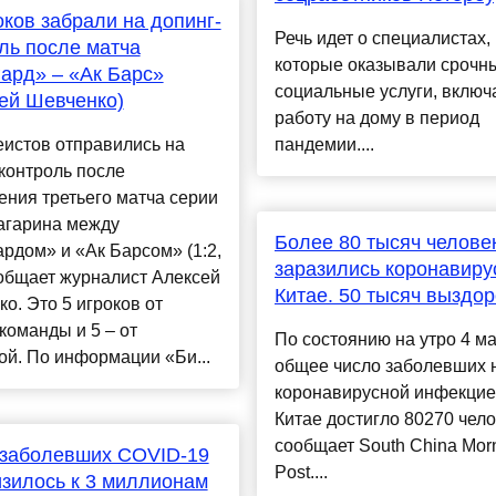
оков забрали на допинг-
Речь идет о специалистах,
ль после матча
которые оказывали срочн
ард» – «Ак Барс»
социальные услуги, включ
ей Шевченко)
работу на дому в период
еистов отправились на
пандемии....
контроль после
ния третьего матча серии
агарина между
Более 80 тысяч челове
рдом» и «Ак Барсом» (1:2,
заразились коронавиру
ообщает журналист Алексей
Китае. 50 тысяч выздо
о. Это 5 игроков от
команды и 5 – от
По состоянию на утро 4 м
ой. По информации «Би...
общее число заболевших 
коронавирусной инфекцие
Китае достигло 80270 чело
сообщает South China Mor
 заболевших COVID-19
Post....
зилось к 3 миллионам