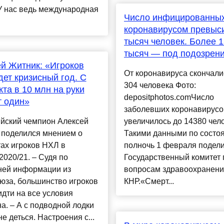
У нас ведь международная
Число инфицированны
коронавирусом превыс
тысяч человек. Более 
тысяч — под подозрен
й Житник: «Игроков
От коронавируса скончали
ет кризисный год. С
304 человека Фото:
кта в 10 млн на руки
depositphotos.comЧисло
т один»
заболевших коронавирус
йский чемпион Алексей
увеличилось до 14380 чело
 поделился мнением о
Такими данными по состо
ах игроков НХЛ в
полночь 1 февраля подел
2020/21. – Судя по
Государственный комитет 
ней информации из
вопросам здравоохранен
юза, большинство игроков
КНР.«Смерт...
идти на все условия
а. – А с подводной лодки
не деться. Настроения с...