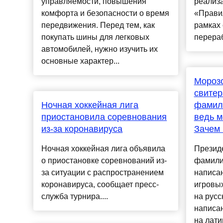
управляемости, повышения
реализ
комфорта и безопасности о время
«Правил
передвижения. Перед тем, как
рамках 
покупать шины для легковых
перераб
автомобилей, нужно изучить их
основные характер...
Морозо
свитер
Ночная хоккейная лига
фамили
приостановила соревнования
ведь м
из-за коронавируса
Зачем 
Ночная хоккейная лига объявила
Президе
о приостановке соревнований из-
фамилии
за ситуации с распространением
написан
коронавируса, сообщает пресс-
игровы
служба турнира....
на русс
написан
на лати