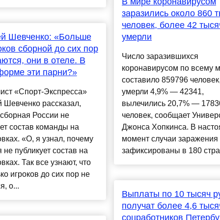
В мире коронавирусом
заразились около 860 
человек, более 42 тыся
ей Шевченко: «Больше
умерли
оков сборной до сих пор
Число заразившихся
аются, они в отеле. В
коронавирусом по всему 
форме эти парни?»
составило 859796 человек,
ист «Спорт-Экспресса»
умерли 4,9% — 42341,
 Шевченко рассказал,
вылечились 20,7% — 1783
сборная России не
человек, сообщает Универ
ет состав команды на
Джонса Хопкинса. В наст
вках. «О, я узнал, почему
момент случаи заражения
 не публикует состав на
зафиксированы в 180 стран
вках. Так все узнают, что
ко игроков до сих пор не
, о...
Выплаты по 10 тысяч р
получат более 4,6 тыся
соцработников Петербу