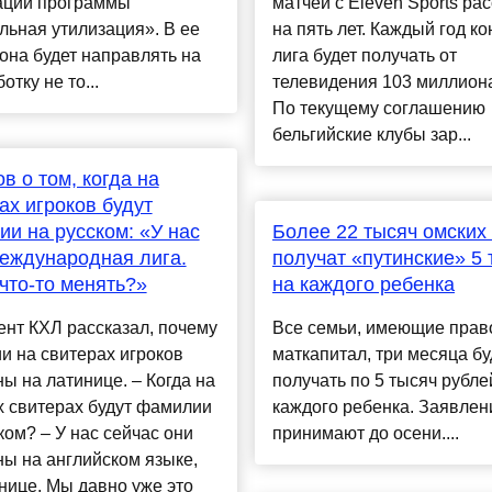
ации программы
матчей с Eleven Sports ра
ьная утилизация». В ее
на пять лет. Каждый год ко
она будет направлять на
лига будет получать от
отку не то...
телевидения 103 миллиона
По текущему соглашению
бельгийские клубы зар...
в о том, когда на
ах игроков будут
и на русском: «У нас
Более 22 тысяч омских
еждународная лига.
получат «путинские» 5 
что-то менять?»
на каждого ребенка
нт КХЛ рассказал, почему
Все семьи, имеющие прав
 на свитерах игроков
маткапитал, три месяца бу
ы на латинице. – Когда на
получать по 5 тысяч рубле
х свитерах будут фамилии
каждого ребенка. Заявлен
ком? – У нас сейчас они
принимают до осени....
ы на английском языке,
нице. Мы давно уже это