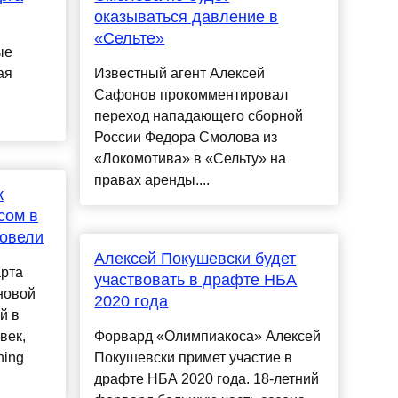
оказываться давление в
«Сельте»
ые
ая
Известный агент Алексей
Сафонов прокомментировал
переход нападающего сборной
России Федора Смолова из
«Локомотива» в «Сельту» на
правах аренды....
к
сом в
ровели
Алексей Покушевски будет
арта
участвовать в драфте НБА
новой
2020 года
й в
век,
Форвард «Олимпиакоса» Алексей
ning
Покушевски примет участие в
драфте НБА 2020 года. 18-летний