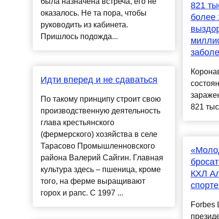
была назначена встреча, его не
821 ты
оказалось. Не та пора, чтобы
более 
руководить из кабинета.
выздор
Пришлось подожда...
миллио
забол
Корона
Идти вперед и не сдаваться
состоян
зараже
По такому принципу строит свою
821 тыс
производственную деятельность
глава крестьянского
(фермерского) хозяйства в селе
Тарасово Промышленновского
«Моло
района Валерий Сайгин. Главная
бросат
культура здесь – пшеница, кроме
КХЛ А
того, на ферме выращивают
спорте
горох и рапс. С 1997 ...
Forbes 
презид