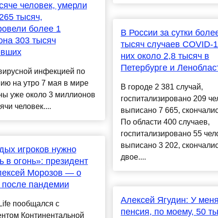
сяче человек, умерли
265 тысяч,
овели более 1
В России за сутки боле
на 303 тысяч
тысяч случаев COVID-1
евших
них около 2,8 тысяч в
Петербурге и Леноблас
вирусной инфекцией по
ию на утро 7 мая в мире
В городе 2 381 случай,
ны уже около 3 миллионов
госпитализировано 209 че
ячи человек....
выписано 7 665, скончалис
По области 400 случаев,
госпитализировано 55 чел
выписано 3 202, скончали
дых игроков нужно
двое....
ь в огонь»: президент
лексей Морозов — о
 после пандемии
Алексей Ягудин: У мен
Life пообщался с
пенсия, по моему, 50 т
ентом Континентальной