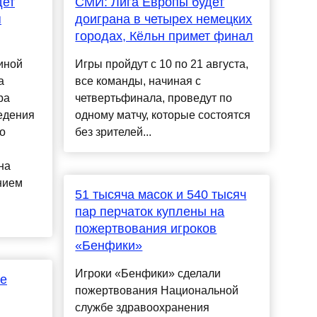
дет
СМИ: Лига Европы будет
я
доиграна в четырех немецких
городах, Кёльн примет финал
иной
Игры пройдут с 10 по 21 августа,
а
все команды, начиная с
ра
четвертьфинала, проведут по
едения
одному матчу, которые состоятся
о
без зрителей...
на
нием
51 тысяча масок и 540 тысяч
пар перчаток куплены на
пожертвования игроков
«Бенфики»
Игроки «Бенфики» сделали
те
пожертвования Национальной
службе здравоохранения