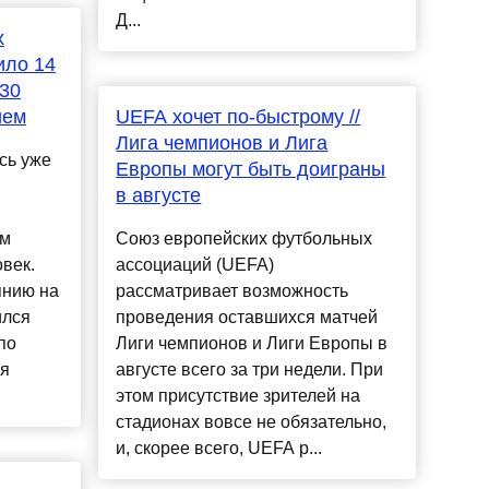
Д...
х
ило 14
130
ием
UEFA хочет по-быстрому //
Лига чемпионов и Лига
сь уже
Европы могут быть доиграны
в августе
ом
Союз европейских футбольных
век.
ассоциаций (UEFA)
янию на
рассматривает возможность
ился
проведения оставшихся матчей
по
Лиги чемпионов и Лиги Европы в
ия
августе всего за три недели. При
этом присутствие зрителей на
стадионах вовсе не обязательно,
и, скорее всего, UEFA р...