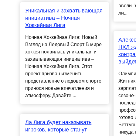
ввели. 
Уникальная и захватывающая
ли...
инициатива – Ночная
Хоккейная Лига
Ночная Хоккейная Лига: Новый
Алексе
Взгляд на Ледовый Спорт В мире
НХЛ жд
хоккея появилась уникальная и
контра
захватывающая инициатива –
выйде
Ночная Хоккейная Лига. Этот
проект призван изменить
Олимпи
представление о ледовом спорте,
Житник
принося новые впечатления и
зарплат
атмосферу. Давайте ...
сезоне-
послед
профсо
готово 
Ла Лига будет наказывать
Беттмэн
игроков, которые станут
никуда 