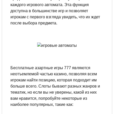
каждого игрового автомата. Эта функция
доступна в большинстве игр и позволяет
игрокам с первого взгляда увидеть, что их ждет
после выбора предмета.
Бесплатные азартные игры 777 являются
неотъемлемой частью казино, позволяя всем
игрокам найти позицию, которая подходит им
больше всего. Слоты бывают разных жанров и
тематик, но если вы не уверены, какой из них
вам нравится, попробуйте некоторые из
наиболее популярных, такие как: