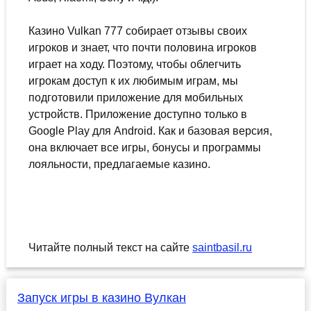
Казино Vulkan 777 собирает отзывы своих
игроков и знает, что почти половина игроков
играет на ходу. Поэтому, чтобы облегчить
игрокам доступ к их любимым играм, мы
подготовили приложение для мобильных
устройств. Приложение доступно только в
Google Play для Android. Как и базовая версия,
она включает все игры, бонусы и программы
лояльности, предлагаемые казино.
Читайте полный текст на сайте
saintbasil.ru
Запуск игры в казино Вулкан