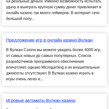
на реальные деньги. Именно возможность испытать
удачу и выиграть крупную сумму денег привлекает в
онлайн казино так много геймеров. В интернет сети
большой попу...
Предложение игр в онлайн казино Вулкан
В Вулкан Casino вы можете увидеть более 4000 игр,
от самых новых до самых популярных. Список
разработчиков программного обеспечения
впечатляет, однако Microgaming и их внушительные
джекпоты отсутствуют. В Вулкан казино играть в
игры очень легко и...
Игровые автоматы Вулкан казино