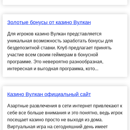
Золотые бонусы от казино Вулкан
Для игроков казино Вулкан представляется
уникальная возможность заработать бонусы для
бездепозитной ставки. Клуб предлагает принять
участие всем своим геймерам в бонусной
программе. Это невероятно разнообразная,
интересная и выгодная программа, кото...
Казино Вулкан официальный сайт
Азартные развлечения в сети интернет привлекают к
себе все больше внимания и это понятно, ведь игрок
посещает казино просто не выходя из дома.
Виртуальная игра на сегодняшний день имеет