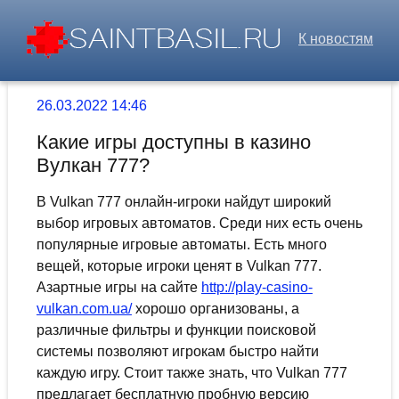
К новостям
26.03.2022 14:46
Какие игры доступны в казино
Вулкан 777?
В Vulkan 777 онлайн-игроки найдут широкий
выбор игровых автоматов. Среди них есть очень
популярные игровые автоматы. Есть много
вещей, которые игроки ценят в Vulkan 777.
Азартные игры на сайте
http://play-casino-
vulkan.com.ua/
хорошо организованы, а
различные фильтры и функции поисковой
системы позволяют игрокам быстро найти
каждую игру. Стоит также знать, что Vulkan 777
предлагает бесплатную пробную версию