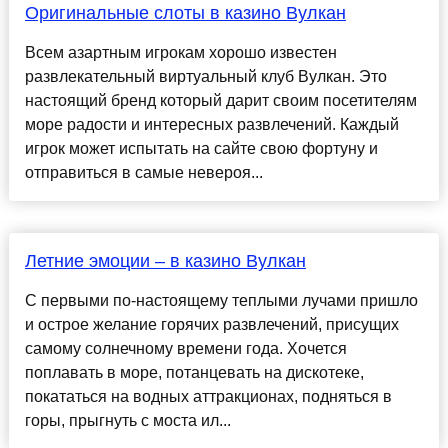
Оригинальные слоты в казино Вулкан
Всем азартным игрокам хорошо известен
развлекательный виртуальный клуб Вулкан. Это
настоящий бренд который дарит своим посетителям
море радости и интересных развлечений. Каждый
игрок может испытать на сайте свою фортуну и
отправиться в самые невероя...
Летние эмоции – в казино Вулкан
С первыми по-настоящему теплыми лучами пришло
и острое желание горячих развлечений, присущих
самому солнечному времени года. Хочется
поплавать в море, потанцевать на дискотеке,
покататься на водных аттракционах, подняться в
горы, прыгнуть с моста ил...