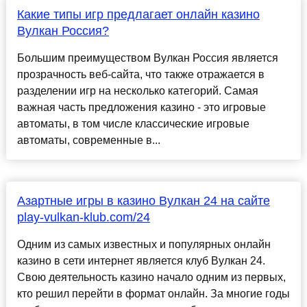
Какие типы игр предлагает онлайн казино
Вулкан Россия?
Большим преимуществом Вулкан Россия является
прозрачность веб-сайта, что также отражается в
разделении игр на несколько категорий. Самая
важная часть предложения казино - это игровые
автоматы, в том числе классические игровые
автоматы, современные в...
Азартные игры в казино Вулкан 24 на сайте
play-vulkan-klub.com/24
Одним из самых известных и популярных онлайн
казино в сети интернет является клуб Вулкан 24.
Свою деятельность казино начало одним из первых,
кто решил перейти в формат онлайн. За многие годы