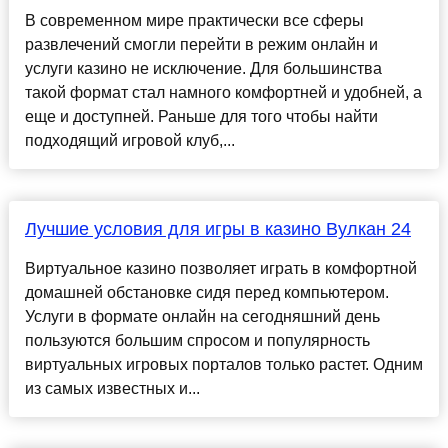
В современном мире практически все сферы
развлечений смогли перейти в режим онлайн и
услуги казино не исключение. Для большинства
такой формат стал намного комфортней и удобней, а
еще и доступней. Раньше для того чтобы найти
подходящий игровой клуб,...
Лучшие условия для игры в казино Вулкан 24
Виртуальное казино позволяет играть в комфортной
домашней обстановке сидя перед компьютером.
Услуги в формате онлайн на сегодняшний день
пользуются большим спросом и популярность
виртуальных игровых порталов только растет. Одним
из самых известных и...