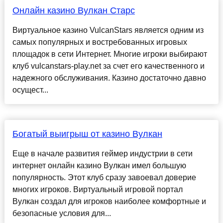
Онлайн казино Вулкан Старс
Виртуальное казино VulcanStars является одним из
самых популярных и востребованных игровых
площадок в сети Интернет. Многие игроки выбирают
клуб vulcanstars-play.net за счет его качественного и
надежного обслуживания. Казино достаточно давно
осущест...
Богатый выигрыш от казино Вулкан
Еще в начале развития геймер индустрии в сети
интернет онлайн казино Вулкан имел большую
популярность. Этот клуб сразу завоевал доверие
многих игроков. Виртуальный игровой портал
Вулкан создал для игроков наиболее комфортные и
безопасные условия для...