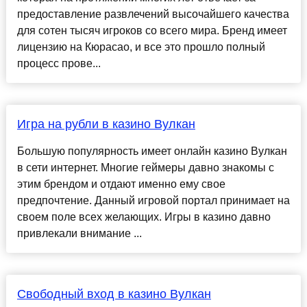
предоставление развлечений высочайшего качества
для сотен тысяч игроков со всего мира. Бренд имеет
лицензию на Кюрасао, и все это прошло полный
процесс прове...
Игра на рубли в казино Вулкан
Большую популярность имеет онлайн казино Вулкан
в сети интернет. Многие геймеры давно знакомы с
этим брендом и отдают именно ему свое
предпочтение. Данный игровой портал принимает на
своем поле всех желающих. Игры в казино давно
привлекали внимание ...
Свободный вход в казино Вулкан