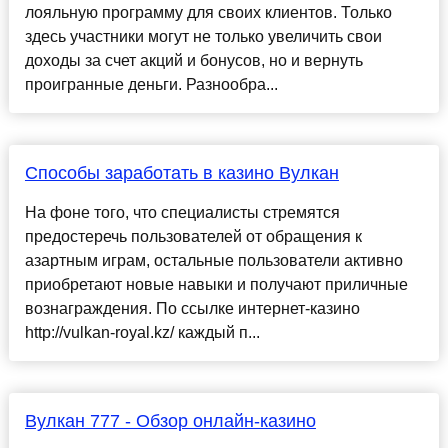
лояльную программу для своих клиентов. Только
здесь участники могут не только увеличить свои
доходы за счет акций и бонусов, но и вернуть
проигранные деньги. Разнообра...
Способы заработать в казино Вулкан
На фоне того, что специалисты стремятся
предостеречь пользователей от обращения к
азартным играм, остальные пользователи активно
приобретают новые навыки и получают приличные
вознаграждения. По ссылке интернет-казино
http://vulkan-royal.kz/ каждый п...
Вулкан 777 - Обзор онлайн-казино