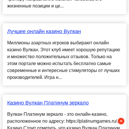
жизненные позиции и це...
Лучшее онлайн казино Вулкан
Миллионы азартных игроков выбирают онлайн
казино Вулкан. Этот клуб имеет хорошую репутацию
и множество положительных отзывов. Только на
этом портале можно испытать бесплатно самые
современные и интересные стимуляторы от лучших
производителей. Игра н...
Казино Вулкан Платинум зеркало
Вулкан Платинум зеркало - это онлайн-казино,
расположенное по адресу: https://platinumgames.ru/.
Казино Стоит отметить, что казино Вулкан Платинум