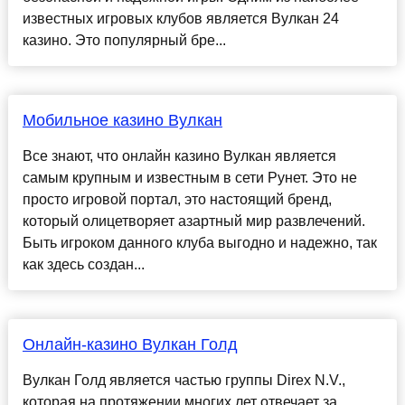
известных игровых клубов является Вулкан 24
казино. Это популярный бре...
Мобильное казино Вулкан
Все знают, что онлайн казино Вулкан является
самым крупным и известным в сети Рунет. Это не
просто игровой портал, это настоящий бренд,
который олицетворяет азартный мир развлечений.
Быть игроком данного клуба выгодно и надежно, так
как здесь создан...
Онлайн-казино Вулкан Голд
Вулкан Голд является частью группы Direx N.V.,
которая на протяжении многих лет отвечает за