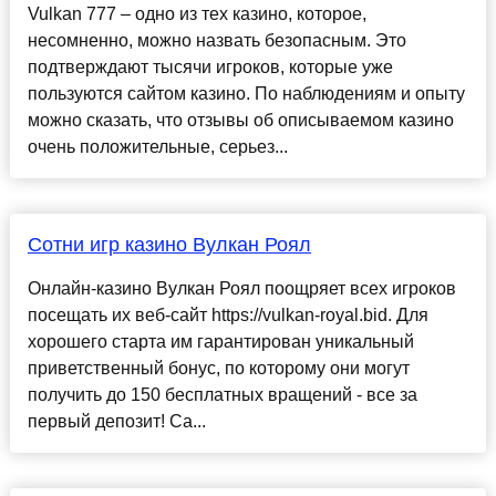
Vulkan 777 – одно из тех казино, которое,
несомненно, можно назвать безопасным. Это
подтверждают тысячи игроков, которые уже
пользуются сайтом казино. По наблюдениям и опыту
можно сказать, что отзывы об описываемом казино
очень положительные, серьез...
Сотни игр казино Вулкан Роял
Онлайн-казино Вулкан Роял поощряет всех игроков
посещать их веб-сайт https://vulkan-royal.bid. Для
хорошего старта им гарантирован уникальный
приветственный бонус, по которому они могут
получить до 150 бесплатных вращений - все за
первый депозит! Са...