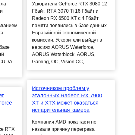
ила
Ускорители GeForce RTX 3080 12
 и
Гбайт, RTX 3070 Ti 16 Гбайт и
Radeon RX 6500 XT с 4 Гбайт
званием
памяти появились в базе данных
ка
Евразийской экономической
комиссии. Ускорители выйдут в
базе
версиях AORUS Waterforce,
ый
AORUS Waterblock, AORUS,
 CUDA
Gaming, OC, Vision OC,...
Источником проблем у
ет
эталонных Radeon RX 7900
Force
XT и XTX может оказаться
0
испарительная камера
Компания AMD пока так и не
ce RTX
назвала причину перегрева