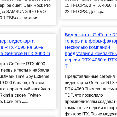
р: be quiet! Dark Rock Pro
15 TFLOPS, а RTX 4060 Ti
два SAMSUNG 970 EVO
22 TFLOPS. Для сра...
0 1 ТББлок питания:...
Видеокарты GeForce R
ер: видеокарта
теперь и в форм-фактор
e RTX 4090 на 60%
Несколько компаний
е GeForce RTX 3090 Ti
представили компактн
версии RTX 4060 и RTX
арта GeForce RTX 4090
Ti
 первые тесты и набрала
 3DMark Time Spy Extreme
Представленные сегодня
9 000 баллов, об этом
видеокарты GeForce RTX 
л авторитетный инсайдер
RTX 4060 Ti имеют весьма
7kimi в своем Twitter-
TDP, что позволило
. Если эта ......
производителям создават
компактные версии в фор
факторе ITX. Такие модел