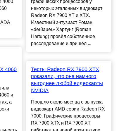
X 4060
графических процессоров у
060
некоторых эталонных видеокарт
Radeon RX 7900 XT и XTX.
A ADA
Известный энтузиаст Роман
«der8auer» Хартунг (Roman
Hartung) провёл собственное
расследование и пришёл ...
X 4060
Тесты Radeon RX 7900 XTX
показали, что она намного
выгоднее любой видеокарты
вила
NVIDIA
4060 и
тах, а
Прошло около месяца с выпуска
роки
видеокарт AMD серии Radeon RX
7000. Графические процессоры
RX 7900 XTX и RX 7900 XT
льность
работают на новой архитектуре