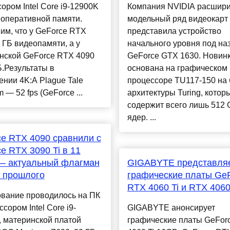
ором Intel Core i9-12900K
Компания NVIDIA расшир
 оперативной памяти.
модельный ряд видеокарт
им, что у GeForce RTX
представила устройство
 ГБ видеопамяти, а у
начального уровня под на
нской GeForce RTX 4090
GeForce GTX 1630. Новин
.Результаты в
основана на графическом
нии 4K:A Plague Tale
процессоре TU117-150 на 
 — 52 fps (GeForce ...
архитектуры Turing, котор
содержит всего лишь 512
ядер. ...
e RTX 4090 сравнили с
e RTX 3090 Ti в 11
— актуальный флагман
GIGABYTE представля
 прошлого
графические платы Ge
RTX 4060 Ti и RTX 406
ование проводилось на ПК
ссором Intel Core i9-
GIGABYTE анонсирует
 материнской платой
графические платы GeFor