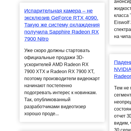
анонси
жидкос
Испарительная камера – не
класса 
эксклюзив GeForce RTX 4090.
Eiswolf
Такую же систему охлаждения
спектра
получила Sapphire Radeon RX
на чипа
7900 Nitro
Уже скоро должны стартовать
официальные продажи 3D-
Падени
ускорителей AMD Radeon RX
NVIDI
7900 XTX и Radeon RX 7900 XT,
Radeo
поэтому производители видеокарт
начинают постепенно
Тем не 
подогревать интерес к новинкам.
сегмент
Так, опубликованный
неопре
разработчиками видеотизер
состоян
хорошо проде...
отчет 3
видим, 
30 сери