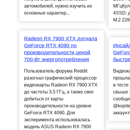
автомобилей, нужно изучить их
МГцКуле
основные характер...
4SSD: 
M.2 228
Radeon RX 7900 XTX догнала
GeForce RTX 4090 по
Инсайд
производительности ценой
GeForc
700-Вт энергопотребления
быстре
Пользователь форума Reddit
Видеок
разогнал графический процессор
прошла
видеокарты Radeon RX 7900 XTX
в тесте
до частоты 3,5 ГГц, а также смог
свыше 1
добиться от карты
сообщи
производительности на уровне
@kopite
GeForce RTX 4090. Для
аккаунте
эксперимента использовалась
модель ASUS Radeon RX 7900