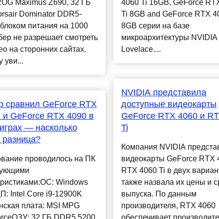
OG Maximus Z690, 32 ГБ
4060 Ti 16GB, GeForce RT
rsair Dominator DDR5-
Ti 8GB and GeForce RTX 4
 блоком питания на 1000
8GB серии на базе
бер не разрешает смотреть
микроархитектуры NVIDI
ео на сторонних сайтах.
Lovelace....
 уви...
NVIDIA представила
р сравнил GeForce RTX
доступные видеокарты
i и GeForce RTX 4090 в
GeForce RTX 4060 и RT
играх — насколько
Ti
 разница?
Компания NVIDIA предста
ование проводилось на ПК
видеокарты GeForce RTX 
дующими
RTX 4060 Ti в двух вариан
еристиками:ОС: Windows
также назвала их цены и с
П: Intel Core i9-12900K
выпуска. По данным
нская плата: MSI MPG
производителя, RTX 4060
orceОЗУ: 32 ГБ DDR5 5200
обеспечивает производите