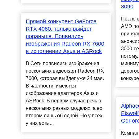
3090
После 
Прямой конкурент GeForce
AMD по
RTX 4060, только выйдет
принял
пораньше. Появились
анонси
изображения Radeon RX 7600
3000-се
в исполнении Asus и ASRock
потому,
В Сети появились изображения
миниму
нескольких видеокарт Radeon RX
дорогос
7600, которая выйдет уже 24 мая.
конкуре
В частности, имеются
изображения адаптеров Asus и
ASRock. В первом случае речь о
Alphac
нескольких разных моделях, а во
Eiswol
втором лишь об одной. Но у всех
GeFor
у них есть ...
Компани