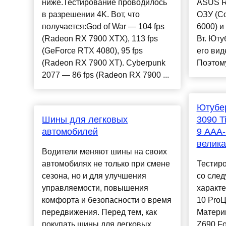
ниже.Тестирование проводилось
ASUS R
в разрешении 4K. Вот, что
ОЗУ (Co
получается:God of War — 104 fps
6000) и
(Radeon RX 7900 XTX), 113 fps
Вт. Юту
(GeForce RTX 4080), 95 fps
его вид
(Radeon RX 7900 XT). Cyberpunk
Поэтому
2077 — 86 fps (Radeon RX 7900 ...
Ютубе
Шины для легковых
3090 T
автомобилей
9 ААА-
велика
Водители меняют шины на своих
автомобилях не только при смене
Тестир
сезона, но и для улучшения
со сле
управляемости, повышения
характ
комфорта и безопасности о время
10 ProЦ
передвижения. Перед тем, как
Матери
покупать шины для легковых
Z690 F