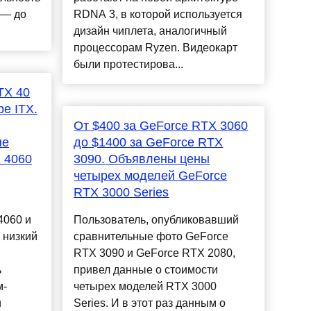
 — до
RDNA 3, в которой используется
дизайн чиплета, аналогичный
процессорам Ryzen. Видеокарт
были протестирова...
TX 40
е ITX.
От $400 за GeForce RTX 3060
ые
до $1400 за GeForce RTX
 4060
3090. Объявлены цены
четырех моделей GeForce
RTX 3000 Series
4060 и
Пользователь, опубликовавший
 низкий
сравнительные фото GeForce
RTX 3090 и GeForce RTX 2080,
ь
привел данные о стоимости
м-
четырех моделей RTX 3000
и
Series. И в этот раз данным о