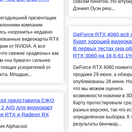
совсем понятно. Но ютубе
Дэниел Оуэн реш...
сегодняшней презентации
клонники компании
ись «хоронить» недавно
GeForce RTX 4060 всё 
рованные видеокарты RTX
будет хорошей видеока
рии от NVIDIA. А все
В первых тестах она об
 что свежие «радеоны» как
RTX 3060 на 16,6-61,1
м «на бумаге» сильнее
тоящих ускорителей от
GeForce RTX 4060 появитс
нта. Младши...
продаже 29 июня, а обзор
опубликованы 28 июня. Но
что мы можем оценить
возможности новинки в 3D
ool представила СЖО
Карту протестировали сра
f 2 AIO для видеокарт
разных версиях, так что ес
ce RTX и Radeon RX
определённая выборка. К 
результаты бенчмар...
я Alphacool