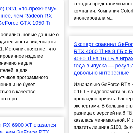
сегодня представили мног
(Xe) DG1 «по-прежнему»
компании. Компания Colorf
нее, чем Radeon RX
анонсировала м...
GeForce GTX 1050 Ti
появились новые данные о
одительности видеокарты
Эксперт сравнил GeFor
G1. Источник поясняет, что
RTX 4060 Ti на 8 ГБ с 
тированное изделие
4060 Ti на 16 ГБ в игра
значено не для
года выпуска — резуль
телей, а для
довольно интересные
отчиков программного
ения и не будет
Изначально GeForce RTX 4
ться в качестве
с 16 ГБ видеопамяти была
ого про...
прохладно принята блогер
экспертами. В большинств
разница с версией на 8 ГБ
казалась минимальной. И з
 RX 6900 XT оказался
платить лишние $100, был
е, чем GeForce RTX