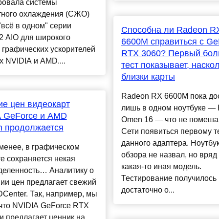
ровала системы
тного охлаждения (СЖО)
"всё в одном" серии
Способна ли Radeon R
 2 AIO для широкого
6600M справиться с Ge
 графических ускорителей
RTX 3060? Первый бо
х NVIDIA и AMD....
тест показывает, наско
близки карты
Radeon RX 6600M пока до
е цен видеокарт
лишь в одном ноутбуке —
A GeForce и AMD
Omen 16 — что не помеша
n продолжается
Сети появиться первому т
данного адаптера. Ноутбу
менее, в графическом
обзора не назвал, но вряд 
е сохраняется некая
какая-то иная модель.
деленность… Аналитику о
Тестирование получилось
ии цен предлагает свежий
достаточно о...
DCenter. Так, например, мы
что NVIDIA GeForce RTX
и предлагает ценник на