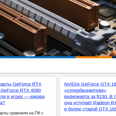
карты GeForce RTX
NVIDIA GeForce GTX 1
 GeForce RTX 4090
«супербюджетная»
ли в играх — какова
видеокарта за $150. В 
ца?
она уступает Radeon R
и более старой GTX 16
рты сравнили на ПК с