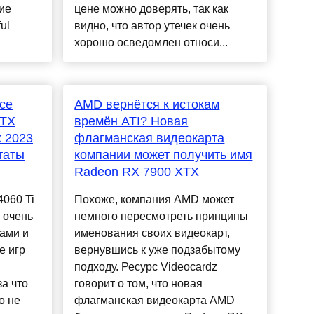
ие
цене можно доверять, так как
ul
видно, что автор утечек очень
хорошо осведомлен относи...
ce
AMD вернётся к истокам
RTX
времён ATI? Новая
х 2023
флагманская видеокарта
таты
компании может получить имя
Radeon RX 7900 XTX
060 Ti
Похоже, компания AMD может
 очень
немного пересмотреть принципы
ами и
именования своих видеокарт,
е игр
вернувшись к уже подзабытому
подходу. Ресурс Videocardz
а что
говорит о том, что новая
о не
флагманская видеокарта AMD