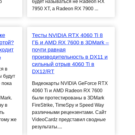
р
будет называться не Radeon RX
7950 XT, а Radeon RX 7900 ...
же
Тесты NVIDIA RTX 4060 Ti 8
ртой?
ГБ и AMD RX 7600 в 3DMark –
ходит
почти равная
%
производительность в DX11 и
сильный отрыв 4060 Ti в
я в
DX12/RT
ы будут
 пока
Видеокарты NVIDIA GeForce RTX
4060 Ti и AMD Radeon RX 7600
Mark.
были протестированы в 3DMark
зу в
FireStrike, TimeSpy и Speed ​​Way
ть
различными рецензентами. Cайт
тому же
VideoCardz представил сводные
результаты....