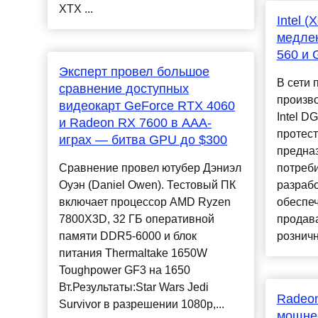
XTX ...
Intel 
медлен
560 и 
Эксперт провел большое
В сети 
сравнение доступных
произв
видеокарт GeForce RTX 4060
Intel D
и Radeon RX 7600 в ААА-
протес
играх — битва GPU до $300
предна
Сравнение провел ютубер Дэниэл
потреби
Оуэн (Daniel Owen). Тестовый ПК
разраб
включает процессор AMD Ryzen
обеспеч
7800X3D, 32 ГБ оперативной
продава
памяти DDR5-6000 и блок
розничн
питания Thermaltake 1650W
Toughpower GF3 на 1650
Вт.Результаты:Star Wars Jedi
Radeon
Survivor в разрешении 1080p,...
мощне