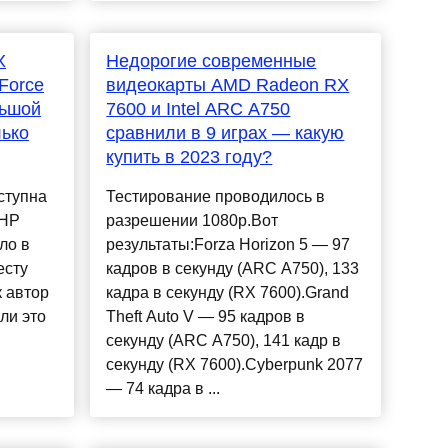
X
Недорогие современные
Force
видеокарты AMD Radeon RX
льшой
7600 и Intel ARC A750
лько
сравнили в 9 играх — какую
купить в 2023 году?
ступна
Тестирование проводилось в
 HP
разрешении 1080p.Вот
ло в
результаты:Forza Horizon 5 — 97
есту
кадров в секунду (ARC A750), 133
к автор
кадра в секунду (RX 7600).Grand
ли это
Theft Auto V — 95 кадров в
секунду (ARC A750), 141 кадр в
секунду (RX 7600).Cyberpunk 2077
— 74 кадра в ...