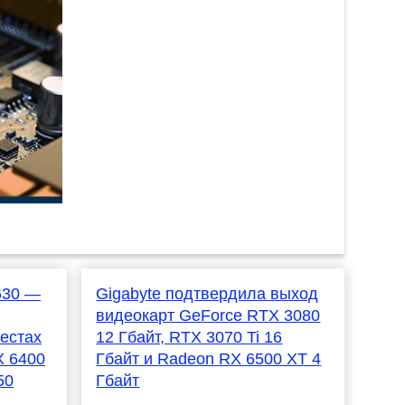
630 —
Gigabyte подтвердила выход
видеокарт GeForce RTX 3080
тестах
12 Гбайт, RTX 3070 Ti 16
X 6400
Гбайт и Radeon RX 6500 XT 4
50
Гбайт