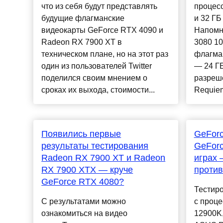
что из себя будут представлять
процесс
будущие флагманские
и 32 ГБ
видеокарты GeForce RTX 4090 и
Напомн
Radeon RX 7900 XT в
3080 10
техническом плане, но на этот раз
флагма
один из пользователей Twitter
— 24 ГБ
поделился своим мнением о
разреше
сроках их выхода, стоимости...
Requiem
Появились первые
GeForc
результаты тестирования
GeForc
Radeon RX 7900 XT и Radeon
играх 
RX 7900 XTX — круче
против
GeForce RTX 4080?
Тестир
С результатами можно
с проце
ознакомиться на видео
12900K,