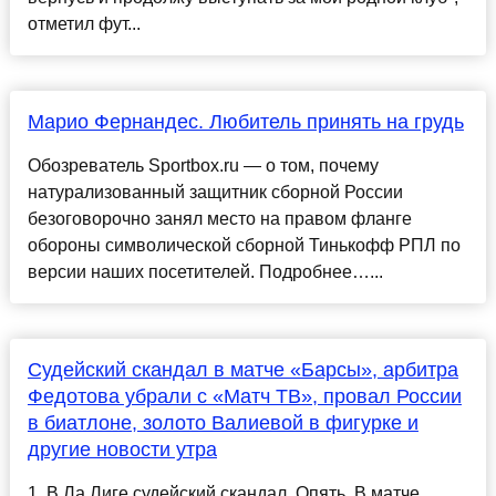
отметил фут...
Марио Фернандес. Любитель принять на грудь
Обозреватель Sportbox.ru — о том, почему
натурализованный защитник сборной России
безоговорочно занял место на правом фланге
обороны символической сборной Тинькофф РПЛ по
версии наших посетителей. Подробнее…...
Судейский скандал в матче «Барсы», арбитра
Федотова убрали с «Матч ТВ», провал России
в биатлоне, золото Валиевой в фигурке и
другие новости утра
1. В Ла Лиге судейский скандал. Опять. В матче