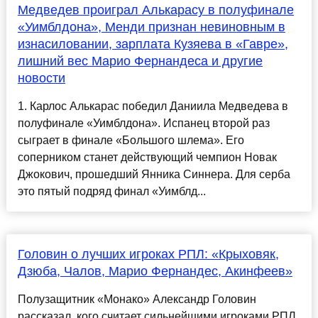
Медведев проиграл Алькарасу в полуфинале
«Уимблдона», Менди признан невиновным в
изнасиловании, зарплата Кузяева в «Гавре»,
лишний вес Марио Фернандеса и другие
новости
1. Карлос Алькарас победил Даниила Медведева в
полуфинале «Уимблдона». Испанец второй раз
сыграет в финале «Большого шлема». Его
соперником станет действующий чемпион Новак
Джокович, прошедший Янника Синнера. Для серба
это пятый подряд финал «Уимблд...
Головин о лучших игроках РПЛ: «Крыховяк,
Дзюба, Чалов, Марио Фернандес, Акинфеев»
Полузащитник «Монако» Александр Головин
рассказал, кого считает сильнейшими игроками РПЛ,