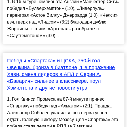
1. В 16-м туре чемпионата Англии «Манчестер Сити»
победил «Вулверхэмптон» (1:0), «Ливерпуль»
переиграл «Астон Виллу» Джеррарда (1:0), «Челси»
взял верх над «Лидсом» (3:2) благодаря дублю
Жоржиньо с точки, «Арсенал» разобрался с
«Саутгемптоном» (3:0)...
Победы «Спартака» и ЦСКА, 750-й гол
Овечкина, бронза в биатлоне, 1-е поражение
Хави, смена лидеров в АПЛ и Серии А,
«Бавария» сильнее в классикере, поул
Хэмилтона и другие новости утра
1. Гол Квинси Промеса на 87-й минуте принес
«Спартаку» победу над «Ахматом» (2:1). Правда,
Александр Соболев удалился, но сперва успел
отдать голевую Виктору Мозесу. Для «Спартака» эта
победа стала первой в РПЛ за 7 матчей.