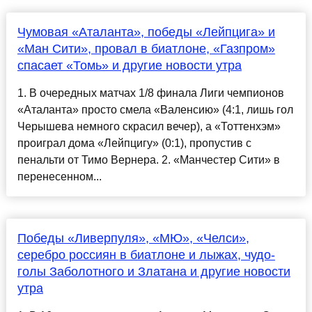
Чумовая «Аталанта», победы «Лейпцига» и
«Ман Сити», провал в биатлоне, «Газпром»
спасает «Томь» и другие новости утра
1. В очередных матчах 1/8 финала Лиги чемпионов
«Аталанта» просто смела «Валенсию» (4:1, лишь гол
Черышева немного скрасил вечер), а «Тоттенхэм»
проиграл дома «Лейпцигу» (0:1), пропустив с
пенальти от Тимо Вернера. 2. «Манчестер Сити» в
перенесенном...
Победы «Ливерпуля», «МЮ», «Челси»,
серебро россиян в биатлоне и лыжах, чудо-
голы Заболотного и Златана и другие новости
утра