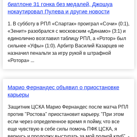
биатлоне 31 гонка без медалей, Джошуа
нокаутировал Пулева и другие новости
1. В субботу в РПЛ «Спартак» проиграл «Сочи» (0:1),
«Зенит» разобрался с московским «Динамо» (3:1) и
единолично возглавил таблицу РПЛ, а «Ротор» был
сильнее «Уфы» (1:0). Арбитр Василий Казарцев не
назначил пенальти за игру рукой в штрафной
«Ротора» ...
Марио Фернандес объявил о приостановке
карьеры
Защитник ЦСКА Марио Фернандес после матча РПЛ
против "Ростова" приостановит карьеру. "При этом
если через определенное время я пойму, что все
еще чувствую в себе силы помочь ПФК ЦСКА, я
вернусь и продолжу выступать за мой родной клуб", -