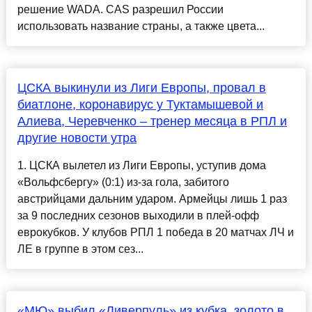
решение WADA. CAS разрешил России
использовать название страны, а также цвета...
ЦСКА выкинули из Лиги Европы, провал в
биатлоне, коронавирус у Туктамышевой и
Алиева, Черевченко – тренер месяца в РПЛ и
другие новости утра
1. ЦСКА вылетел из Лиги Европы, уступив дома
«Вольфсбергу» (0:1) из-за гола, забитого
австрийцами дальним ударом. Армейцы лишь 1 раз
за 9 последних сезонов выходили в плей-офф
еврокубков. У клубов РПЛ 1 победа в 20 матчах ЛЧ и
ЛЕ в группе в этом сез...
«МЮ» выбил «Ливерпуль» из кубка, золото в