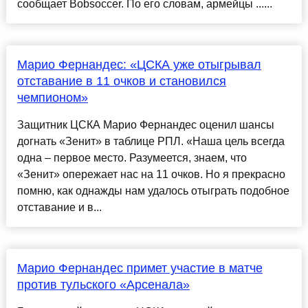
сообщает Bobsoccer. По его словам, армейцы ......
Марио Фернандес: «ЦСКА уже отыгрывал
отставание в 11 очков и становился
чемпионом»
Защитник ЦСКА Марио Фернандес оценил шансы
догнать «Зенит» в таблице РПЛ. «Наша цель всегда
одна – первое место. Разумеется, знаем, что
«Зенит» опережает нас на 11 очков. Но я прекрасно
помню, как однажды нам удалось отыграть подобное
отставание и в...
Марио Фернандес примет участие в матче
против тульского «Арсенала»