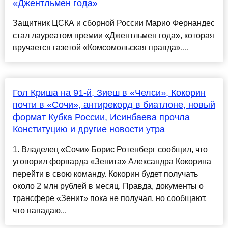
«Джентльмен года»
Защитник ЦСКА и сборной России Марио Фернандес
стал лауреатом премии «Джентльмен года», которая
вручается газетой «Комсомольская правда»....
Гол Криша на 91-й, Зиеш в «Челси», Кокорин
почти в «Сочи», антирекорд в биатлоне, новый
формат Кубка России, Исинбаева прочла
Конституцию и другие новости утра
1. Владелец «Сочи» Борис Ротенберг сообщил, что
уговорил форварда «Зенита» Александра Кокорина
перейти в свою команду. Кокорин будет получать
около 2 млн рублей в месяц. Правда, документы о
трансфере «Зенит» пока не получал, но сообщают,
что нападаю...