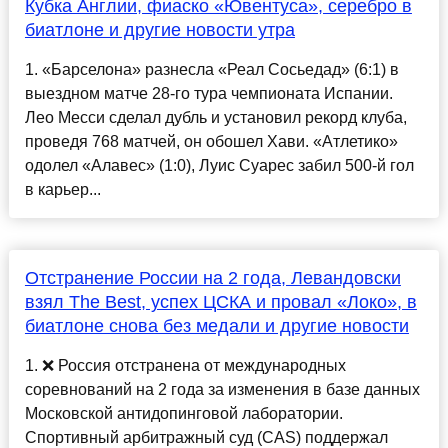
Кубка Англии, фиаско «Ювентуса», серебро в
биатлоне и другие новости утра
1. «Барселона» разнесла «Реал Сосьедад» (6:1) в
выездном матче 28-го тура чемпионата Испании.
Лео Месси сделал дубль и установил рекорд клуба,
проведя 768 матчей, он обошел Хави. «Атлетико»
одолел «Алавес» (1:0), Луис Суарес забил 500-й гол
в карьер...
Отстранение России на 2 года, Левандовски
взял The Best, успех ЦСКА и провал «Локо», в
биатлоне снова без медали и другие новости
1. ❌ Россия отстранена от международных
соревнований на 2 года за изменения в базе данных
Московской антидопинговой лаборатории.
Спортивный арбитражный суд (CAS) поддержал