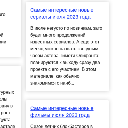
Самые интересные новые
ого
сериалы июля 2023 года
я
В июле негусто по новинкам, зато
ой
будет много продолжений
мии
известных сериалов. А еще этот
..
месяц можно назвать звездным
часом актера Тимоти Олифанта:
планируются к выходу сразу два
проекта с его участием. В этом
материале, как обычно,
знакомимся с наиб...
турных
олы
ович в
Самые интересные новые
 рост
фильмы июля 2023 года
дукта
вартале
Сезон летних блокбастеров в