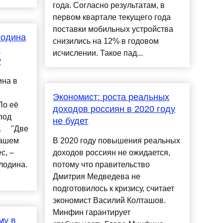
года. Согласно результатам, в
первом квартале текущего года
поставки мобильных устройства
лодина
снизились на 12% в годовом
е
исчислении. Такое пад...
у
ина в
Экономист: роста реальных
По её
доходов россиян в 2020 году
под
не будет
. ⠀ "Две
нашем
В 2020 году повышения реальных
с, –
доходов россиян не ожидается,
лодина.
потому что правительство
Дмитрия Медведева не
подготовилось к кризису, считает
экономист Василий Колташов.
Минфин гарантирует
му в