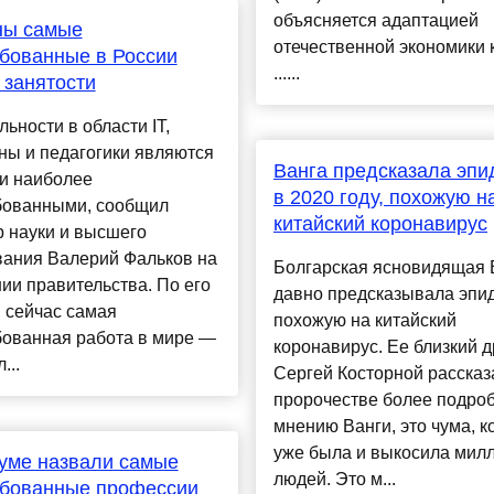
объясняется адаптацией
ны самые
отечественной экономики 
бованные в России
......
занятости
ьности в области IT,
ны и педагогики являются
Ванга предсказала эп
ии наиболее
в 2020 году, похожую н
бованными, сообщил
китайский коронавирус
 науки и высшего
вания Валерий Фальков на
Болгарская ясновидящая 
ии правительства. По его
давно предсказывала эпи
 сейчас самая
похожую на китайский
бованная работа в мире —
коронавирус. Ее близкий д
...
Сергей Косторной рассказ
пророчестве более подроб
мнению Ванги, это чума, к
уже была и выкосила мил
уме назвали самые
людей. Это м...
ебованные профессии