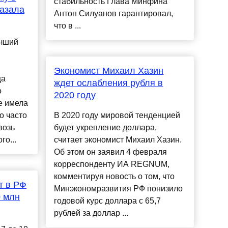
стабильность Глава Минфина
казала
Антон Силуанов гарантировал,
что в ...
учший
Экономист Михаил Хазин
ца
ждет ослабления рубля в
о
2020 году
е имела
о часто
В 2020 году мировой тенденцией
возь
будет укрепление доллара,
го...
считает экономист Михаил Хазин.
Об этом он заявил 4 февраля
корреспонденту ИА REGNUM,
комментируя новость о том, что
т в РФ
Минэкономразвития РФ понизило
0 млн
годовой курс доллара с 65,7
рублей за доллар ...