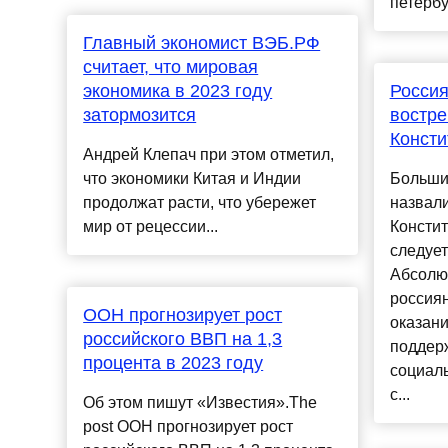
петербу
Главный экономист ВЭБ.РФ
считает, что мировая
экономика в 2023 году
Россия
затормозится
востре
Консти
Андрей Клепач при этом отметил,
что экономики Китая и Индии
Больши
продолжат расти, что убережет
назвали
мир от рецессии...
Консти
следуе
Абсолю
россиян
ООН прогнозирует рост
оказан
российского ВВП на 1,3
поддер
процента в 2023 году
социаль
с...
Об этом пишут «Известия».The
post ООН прогнозирует рост