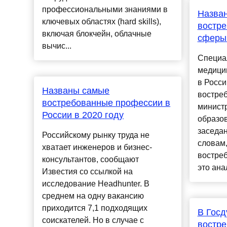
профессиональными знаниями в
Назва
ключевых областях (hard skills),
востре
включая блокчейн, облачные
сферы 
вычис...
Специал
медици
в Росс
Названы самые
востре
востребованные профессии в
министр
России в 2020 году
образо
заседан
Российскому рынку труда не
словам,
хватает инженеров и бизнес-
востре
консультантов, сообщают
это анал
Известия со ссылкой на
исследование Headhunter. В
среднем на одну вакансию
приходится 7,1 подходящих
В Госд
соискателей. Но в случае с
востр