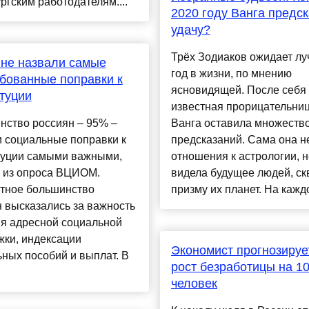
ргским работодателям....
2020 году Ванга предс
удачу?
Трёх Зодиаков ожидает л
не назвали самые
год в жизни, по мнению
бованные поправки к
ясновидящей. После себя
туции
известная прорицательни
нство россиян – 95% –
Ванга оставила множеств
 социальные поправки к
предсказаний. Сама она н
туции самыми важными,
отношения к астрологии, н
т из опроса ВЦИОМ.
видела будущее людей, ск
тное большинство
призму их планет. На каждо
 высказались за важность
ия адресной социальной
жки, индексации
Экономист прогнозируе
ных пособий и выплат. В
рост безработицы на 1
человек