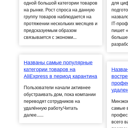
одной большой категории товаров
для ци
на рынке. Рост спроса на данную
подгото
группу товаров наблюдается на
назвал
протяжении нескольких месяцев и
IT-проф
предсказуемым образом
пишет «
связывается с экономи...
больше 
разрабо
Названы самые популярные
категории товаров на
Назва
AliExpress в период карантина
востре
профес
Пользователи начали активнее
удален
обустраивать дом, пока компании
переводят сотрудников на
Минэко
удалённую работу.Читать
самые 
далее......
професс
всего в