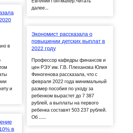
Евгений Гонтмахер.Читать
далее...
азала
2020
Экономист рассказала о
повышении детских выплат в
ано в
2022 году
о
Профессор кафедры финансов и
этом
цен РЭУ им. Г.В. Плеханова Юлия
аты
Финогенова рассказала, что с
нии
февраля 2022 года минимальный
ету и
размер пособия по уходу за
ребенком вырастет до 7 387
рублей, а выплаты на первого
ребенка составят 503 237 рублей.
Об ......
ение
-10% в