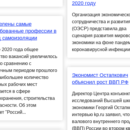
2020 году
Организация экономическ
сотрудничества и развити
елены самые
(ОЭСР) представила два
бованные профессии в
сценария развития миров
д самоизоляции
экономики на фоне панде
 2020 года общее
коронавирусной инфекции..
тво вакансий увеличилось
о сравнению с
ичным периодом прошлого
Экономист Остапкович
аибольшее количество
объяснил рост ВВП РФ
ных рабочих мест
ается в сфере
Директор Центра конъюнк
хранения, строительства
исследований Высшей шк
асности. Об этом
экономики Георгий Остапк
т "Россий...
интервью kp.ru заявил, что
валового внутреннего про
(ВВП) России во втором к