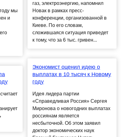
газ, электроэнергию, напомнил
 году мы
Новак в рамках пресс-
ен и
конференции, организованной в
Киеве. По его словам,
его
сложившаяся ситуация приведет
к тому, что за 6 тыс. гривен...
Экономист оценил идею о
ла
выплатах в 10 тысяч к Новому
оду
году
 считает
Идея лидера партии
«Справедливая Россия» Сергея
анирует
Миронова о новогодних выплатах
ь
россиянам является
несбыточной. Об этом заявил
доктор экономических наук