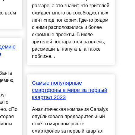
разгаре, а это значит, что зрителей
ко всем
ожидает много высокобюджетных
лент «под попкорн». Где-то рядом
с ними расположились и более
скромные проекты. В июле
зрителей постараются развлечь,
идемию
рассмешить, напугать, а также
а
поближе...
Ванга
демию,
Самые популярные
смартфоны в мире за первый
руг
квартал 2023
ал о
но. «По
Аналитическая компания Canalys
оторая
опубликовала предварительный
лионы
отчёт о мировом рынке
смартфонов за первый квартал