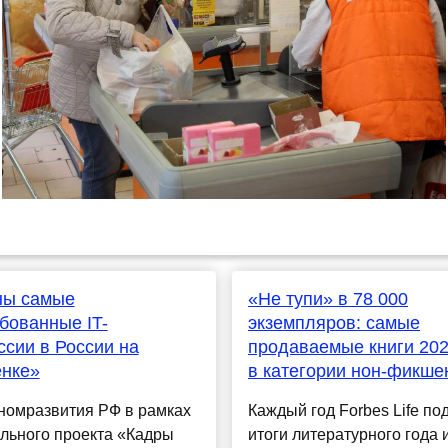
ны самые
«Не тупи» в 78 000
бованные IT-
экземпляров: самые
сии в России на
продаваемые книги 202
енке»
в категории нон-фикше
номразвития РФ в рамках
Каждый год Forbes Life по
льного проекта «Кадры
итоги литературного года 