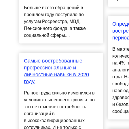
Больше всего обращений в
прошлом году поступило по
услугам Росреестра, МВД,
Опред
Пенсионного фонда, а также
востре
социальной сферы....
перио
В марте
количес
Самые востребованные
на 4% п
профессиональные и
аналог
личностные навыки в 2020
года. Н
году
свобод
наблюд
Рынок труда сильно изменился в
здравоо
условиях нынешнего кризиса, но
и безоп
это не отменяет потребность
сообщае
организаций в
высококвалифицированных
сотрудниках. И не только с