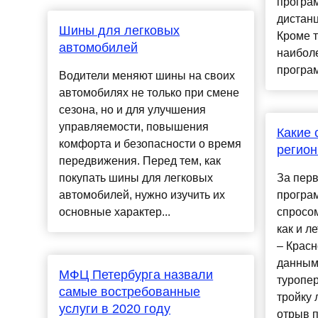
програм
дистан
Шины для легковых
Кроме т
автомобилей
наибол
програм
Водители меняют шины на своих
автомобилях не только при смене
сезона, но и для улучшения
управляемости, повышения
Какие 
комфорта и безопасности о время
регион
передвижения. Перед тем, как
покупать шины для легковых
За перв
автомобилей, нужно изучить их
програ
основные характер...
спросом
как и л
– Красн
данным
МФЦ Петербурга назвали
туропе
самые востребованные
тройку 
услуги в 2020 году
отрыв п