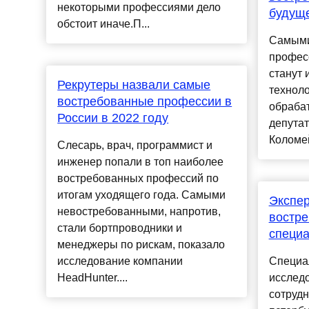
некоторыми профессиями дело
будущ
обстоит иначе.П...
Самыми
профес
станут 
Рекрутеры назвали самые
техноло
востребованные профессии в
обраба
России в 2022 году
депута
Коломей
Слесарь, врач, программист и
инженер попали в топ наиболее
востребованных профессий по
итогам уходящего года. Самыми
Экспер
невостребованными, напротив,
востр
стали бортпроводники и
специа
менеджеры по рискам, показало
исследование компании
Специа
HeadHunter....
исследо
сотрудн