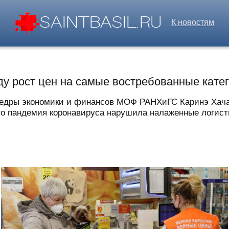
К новостям
ду рост цен на самые востребованные кате
федры экономики и финансов МОФ РАНХиГС Каринэ Хачат
что пандемия коронавируса нарушила налаженные логистич