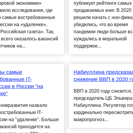
фровой экономики»
публикует рейтинги самых
вило исследование, где
продаваемых книг. В 2020
о самые востребованные
решили начать с нон-фикш
ессии на «удаленке»,
убедились, что во время
Российская газета». Так,
пандемии люди больше вс
всего оказалось вакансий
нуждались в моральной
тчиков на...
поддержке...
ны самые
Набиуллина предсказа
бованные IT-
снижение ВВП в 2020 г
сии в России "на
ВВП в 2020 году снизится,
ке"
председатель ЦБ Эльвира
номразвития назвало
Набиуллина. Регулятор пл
востребованные IT-
кардинально пересмотрет
ии на "удаленке". Больше
макропрогноз...
акансий приходится на