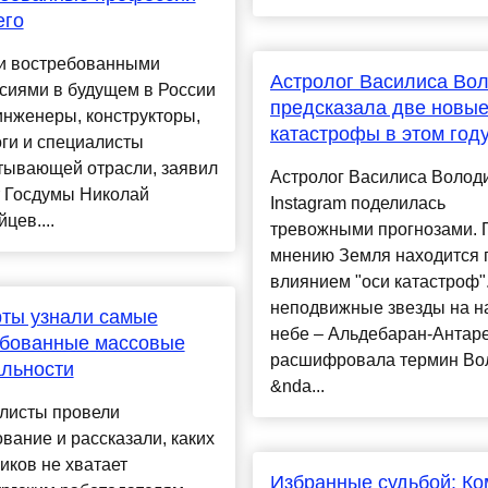
его
 востребованными
Астролог Василиса Во
сиями в будущем в России
предсказала две новы
инженеры, конструкторы,
катастрофы в этом год
ги и специалисты
тывающей отрасли, заявил
Астролог Василиса Волод
т Госдумы Николай
Instagram поделилась
цев....
тревожными прогнозами. 
мнению Земля находится 
влиянием "оси катастроф"
неподвижные звезды на 
ты узнали самые
небе – Альдебаран-Антаре
ебованные массовые
расшифровала термин Во
льности
&nda...
листы провели
вание и рассказали, каких
иков не хватает
Избранные судьбой: Ко