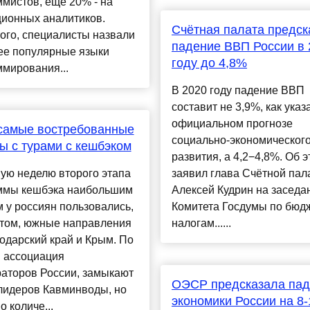
мистов, еще 20% - на
ционных аналитиков.
Счётная палата предск
ого, специалисты назвали
падение ВВП России в 
ее популярные языки
году до 4,8%
мирования...
В 2020 году падение ВВП
составит не 3,9%, как указ
официальном прогнозе
самые востребованные
социально-экономическог
ы с турами с кешбэком
развития, а 4,2−4,8%. Об 
ую неделю второго этапа
заявил глава Счётной пал
ммы кешбэка наибольшим
Алексей Кудрин на заседа
 у россиян пользовались,
Комитета Госдумы по бюдж
етом, южные направления
налогам......
одарский край и Крым. По
 ассоциация
раторов России, замыкают
ОЭСР предсказала пад
лидеров Кавминводы, но
экономики России на 8
о количе...