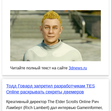
Читайте полный текст на сайте
3dnews.ru
Тодд Говард запретил разработчикам TES
Online раскрывать секреты двемеров
Креативный директор The Elder Scrolls Online Рич
Ламберт (Rich Lambert) дал интервью Gameinformer,