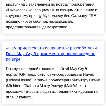
выступила с заявлением по поводу приобретения
«Ньюкасла» консорциумом, имеющим отношение к
саудовскому принцу Мухаммеду бен Салману. FSE
позиционирует себя как независимая,
представительная и демократичес...
«Нам придётся это исправить»: разработчики
Devil May Cry 5 прокомментировали спидран
по игре
По случаю первой годовщины Devil May Cry 5
портал IGN предложил режиссёру Хидеаки Ицуно
(Hideaki Itsuno), а также продюсерам Мититэру Окабе
(Michiteru Okabe) и Мэтту Уокеру (Matt Walker)
прокомментировать один из недавних спидранов по
игре. В качест...