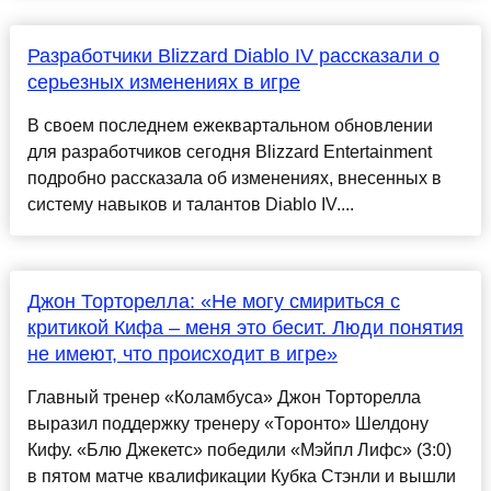
Разработчики Blizzard Diablo IV рассказали о
серьезных изменениях в игре
В своем последнем ежеквартальном обновлении
для разработчиков сегодня Blizzard Entertainment
подробно рассказала об изменениях, внесенных в
систему навыков и талантов Diablo IV....
Джон Торторелла: «Не могу смириться с
критикой Кифа – меня это бесит. Люди понятия
не имеют, что происходит в игре»
Главный тренер «Коламбуса» Джон Торторелла
выразил поддержку тренеру «Торонто» Шелдону
Кифу. «Блю Джекетс» победили «Мэйпл Лифс» (3:0)
в пятом матче квалификации Кубка Стэнли и вышли