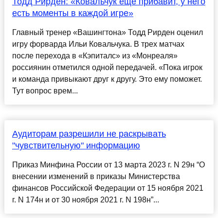
Тодд Рирден: «Ковальчук еще прибавит, у него
есть моменты в каждой игре»
Главный тренер «Вашингтона» Тодд Рирден оценил
игру форварда Ильи Ковальчука. В трех матчах
после перехода в «Кэпиталс» из «Монреаля»
россиянин отметился одной передачей. «Пока игрок
и команда привыкают друг к другу. Это ему поможет.
Тут вопрос врем...
Аудиторам разрешили не раскрывать
"чувствительную" информацию
Приказ Минфина России от 13 марта 2023 г. N 29н “О
внесении изменений в приказы Министерства
финансов Российской Федерации от 15 ноября 2021
г. N 174н и от 30 ноября 2021 г. N 198н”...