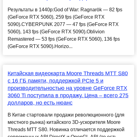
Результаты в 1440p:God of War: Ragnarök — 82 fps
(GeForce RTX 5060), 259 fps (GeForce RTX
5090).CYBERPUNK 2077 — 47 fps (GeForce RTX
5060), 143 fps (GeForce RTX 5090).Oblivion
Remastered — 53 fps (GeForce RTX 5060), 136 fps
(GeForce RTX 5090).Horizo...
Китайская видеокарта Moore Threads MTT S80
с 16 ГБ памяти, поддержкой PCIe 5 и
производительностью на уровне GeForce RTX
3060 Ti поступила в продажу. Цена – всего 275
долларов, но есть нюанс
В Китае стартовали продажи революционного (для
местного рынка) китайского 3D-ускорителя Moore
Threads MTT S80. Новинка отличается поддержкой
современных API DirectX и OpenGL API (то есть