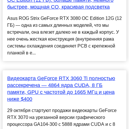
OC Edition (12 ГБ): больше памяти, немного
быстрее, мощная СО, красивая подсветка
Asus ROG Strix GeForce RTX 3080 OC Edition 12G (12
ГБ) — одна из самых длинных моделей, что мы
встречали, она влезет далеко не в каждый корпус. У
нее очень жесткая конструкция (внутренняя рама
системы охлаждения соединяет PCB с крепежной
планкой в е...
Видеокарта GeForce RTX 3060 Ti полностью
рассекречена — 4864 ядра CUDA, 8 ГБ
памяти, GPU с частотой до 1665 МГц и цена
ниже $400
29 октября стартуют продажи видеокарты GeForce
RTX 3070 на урезанной версии графического
процессора GA104-300 с 5888 ядрами CUDA и c 8