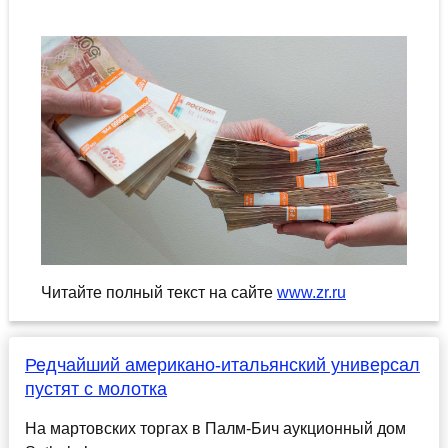
Читайте полный текст на сайте
www.zr.ru
Редчайший американо-итальянский универсал
пустят с молотка
На мартовских торгах в Палм-Бич аукционный дом