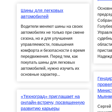
Основн
Шины для легковых
предсе
автомобилей
Собран
Водители меняют шины на своих
Голубев
автомобилях не только при смене
Управл
сезона, но и для улучшения
судебны
управляемости, повышения
област
комфорта и безопасности о время
пристав
передвижения. Перед тем, как
Надеждо
покупать шины для легковых
автомобилей, нужно изучить их
основные характер...
Генди
провел
Минист
«Техноград» приглашает на
Мьянм
онлайн-встречу, посвященную
Сергей
развитию карьеры