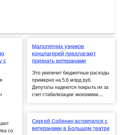
Малолетних узников
ию
концлагерей предлагают
у с
признать ветеранами
Это увеличит бюджетные расходы
я
примерно на 5,6 млрд руб.
Депутаты надеются покрыть их за
н
счет стабилизации экономики....
Сергей Собянин встретился с
щают
ветеранами в Большом театре
тва со