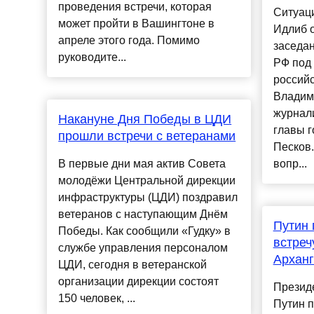
проведения встречи, которая
Ситуац
может пройти в Вашингтоне в
Идлиб о
апреле этого года. Помимо
заседа
руководите...
РФ под
российс
Владим
журнали
Накануне Дня Победы в ЦДИ
главы г
прошли встречи с ветеранами
Песков.
В первые дни мая актив Совета
вопр...
молодёжи Центральной дирекции
инфраструктуры (ЦДИ) поздравил
ветеранов с наступающим Днём
Путин 
Победы. Как сообщили «Гудку» в
встреч
службе управления персоналом
Арханг
ЦДИ, сегодня в ветеранской
организации дирекции состоят
Презид
150 человек, ...
Путин п