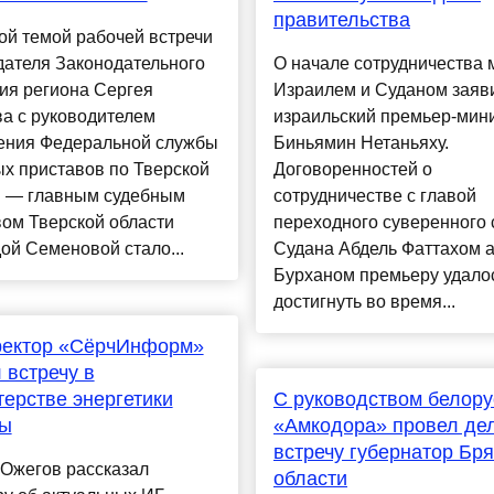
правительства
ой темой рабочей встречи
дателя Законодательного
О начале сотрудничества
ия региона Сергея
Израилем и Суданом заяв
а с руководителем
израильский премьер-мин
ения Федеральной службы
Биньямин Нетаньяху.
х приставов по Тверской
Договоренностей о
и — главным судебным
сотрудничестве с главой
ом Тверской области
переходного суверенного 
й Семеновой стало...
Судана Абдель Фаттахом а
Бурханом премьеру удало
достигнуть во время...
ректор «СёрчИнформ»
 встречу в
ерстве энергетики
С руководством белору
ы
«Амкодора» провел де
встречу губернатор Бр
 Ожегов рассказал
области