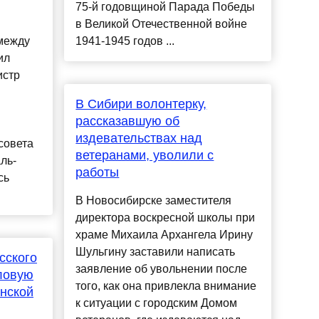
75-й годовщиной Парада Победы
в Великой Отечественной войне
 между
1941-1945 годов ...
ил
истр
В Сибири волонтерку,
рассказавшую об
издевательствах над
совета
ветеранами, уволили с
ль-
работы
сь
В Новосибирске заместителя
директора воскресной школы при
храме Михаила Архангела Ирину
Шульгину заставили написать
сского
заявление об увольнении после
ловую
того, как она привлекла внимание
янской
к ситуации с городским Домом