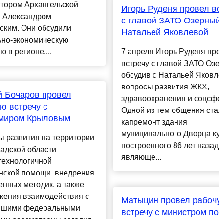
атором Архангельской
Игорь Руденя провел в
и Александром
с главой ЗАТО Озерны
ским. Они обсудили
Натальей Яковлевой
ьно-экономическую
ю в регионе....
7 апреля Игорь Руденя пр
встречу с главой ЗАТО Оз
обсудив с Натальей Яков
вопросы развития ЖКХ,
 Бочаров провел
здравоохранения и соцсф
ю встречу с
Одной из тем общения ста
миром Крыловым
капремонт здания
муниципального Дворца ку
ы развития на территории
построенного 86 лет назад
адской области
являюще...
технологичной
нской помощи, внедрения
нных методик, а также
жения взаимодействия с
Матыцин провел рабоч
йшими федеральными
встречу с министром по