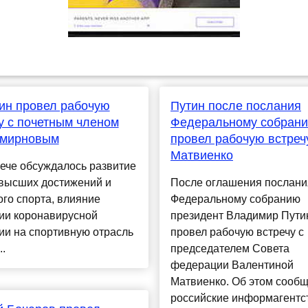
ин провел рабочую
Путин после послания
у с почетным членом
Федеральному собран
мирновым
провел рабочую встреч
Матвиенко
ече обсуждалось развитие
 высших достижений и
После оглашения послани
го спорта, влияние
Федеральному собранию
ии коронавирусной
президент Владимир Пути
ии на спортивную отрасль
провел рабочую встречу с
..
председателем Совета
федерации Валентиной
Матвиенко. Об этом сооб
российские информагентс