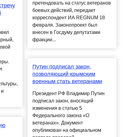
претендовать на статус ветеранов
стречу
боевых действий, передает
й
корреспондент ИА REGNUM 18
февраля. Законопроект был
овел
внесен в Госдуму депутатами
ерный,
фракции...
левой
еры.
Путин подписал закон,
л
позволяющий крымским
военным стать ветеранами
льтуры,
 и
Президент РФ Владимир Путин
подписал закон, вносящий
изменения в статью 5
Федерального закона «О
ветеранах». Документ
ую
опубликован на официальном