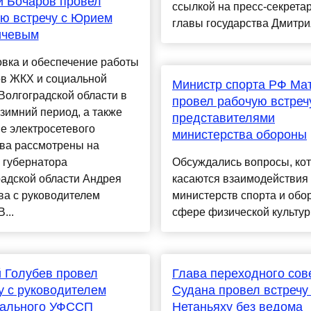
 Бочаров провел
ссылкой на пресс-секрета
ю встречу с Юрием
главы государства Дмитрия
ичевым
вка и обеспечение работы
ов ЖКХ и социальной
Министр спорта РФ Ма
олгоградской области в
провел рабочую встреч
зимний период, а также
представителями
е электросетевого
министерства обороны
тва рассмотрены на
 губернатора
Обсуждались вопросы, ко
адской области Андрея
касаются взаимодействия
ва с руководителем
министерств спорта и обо
...
сфере физической культуры
 Голубев провел
Глава переходного сов
у с руководителем
Судана провел встречу
нального УФССП
Нетаньяху без ведома