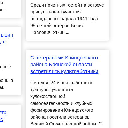
ря
Среди почетных гостей на встрече
...
присутствовал участник
легендарного парада 1941 года
99-летний ветеран Борис
Павлович Уткин....
тыцин
у с
С ветеранами Клинцовского
района Брянской области
торые
встретились культработники
роны в
Сегодня, 24 июня, работники
...
культуры, участники
художественной
самодеятельности и клубных
формирований Клинцовского
ета
района посетили ветеранов
 с
Великой Отечественной войны. С