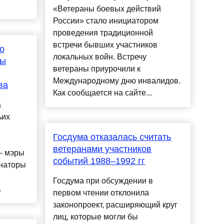
«Ветераны боевых действий
России» стало инициатором
проведения традиционной
встречи бывших участников
о
локальных войн. Встречу
мы
ветераны приурочили к
Международному дню инвалидов.
ва
Как сообщается на сайте...
а
ьих
Госдума отказалась считать
ветеранами участников
— мэры
событий 1988–1992 гг
рнаторы
Госдума при обсуждении в
.
первом чтении отклонила
законопроект, расширяющий круг
лиц, которые могли бы