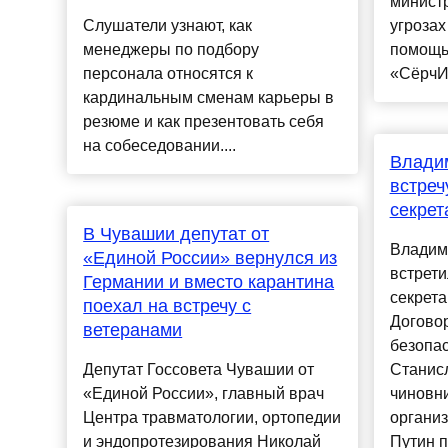
министр
Слушатели узнают, как
угрозах
менеджеры по подбору
помощь
персонала относятся к
«СёрчИ
кардинальным сменам карьеры в
резюме и как презентовать себя
на собеседовании....
Влади
встреч
секре
В Чувашии депутат от
Владим
«Единой России» вернулся из
встрети
Германии и вместо карантина
секрет
поехал на встречу с
Договор
ветеранами
безопа
Депутат Госсовета Чувашии от
Станис
«Единой России», главный врач
чиновни
Центра травматологии, ортопедии
организ
и эндопротезирования Николай
Путин 