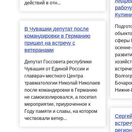
Андрей
действий в отн...
рабочу
Кулин
Подгото
В Чувашии депутат после
объект
командировки в Германию
сферы В
пришел на встречу с
осенне-
ветеранами
развити
Депутат Госсовета республики
хозяйс
Чувашия от Единой России и
встрече
главврач местного Центра
Волгогр
травматологии Николай Николаев
Бочаро
после командировки в Германию
Нижне-В
не самоизолировался, а посетил
мероприятие, приуроченное к
Году памяти и славы, на котором
Сергей
чествовали ветер...
встреч
регио