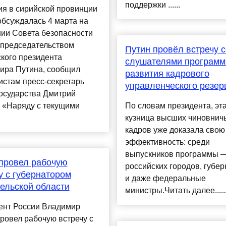
поддержки ......
ия в сирийской провинции
бсуждалась 4 марта на
нии Совета безопасности
 председательством
Путин провёл встречу с
кого президента
слушателями програм
ира Путина, сообщил
развития кадрового
стам пресс-секретарь
управленческого резер
осударства Дмитрий
 «Наряду с текущими
По словам президента, эт
кузница высших чиновнич
кадров уже доказала свою
эффективность: среди
выпускников программы 
провел рабочую
российских городов, губе
у с губернатором
и даже федеральные
ельской области
министры.Читать далее.....
ент России Владимир
ровел рабочую встречу с