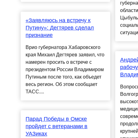
губерн
област
Цыбуль
«Заявляюсь на встречу к
социал
Путину»: Дегтярев сделал
ситуаци
признание
Врио губернатора Хабаровского
края Михаил Дегтярев заявил, что
Андрей
намерен просить о встрече с
рабочу
президентом России Владимиром
Влади
Путиным после того, как объедет
весь регион. Об этом сообщает
Вопрос
ТАСС....
Волгогр
высоко
медици
совреме
Парад Победы в Омске
продол
пройдет с ветеранами в
крупне
УАЗиках