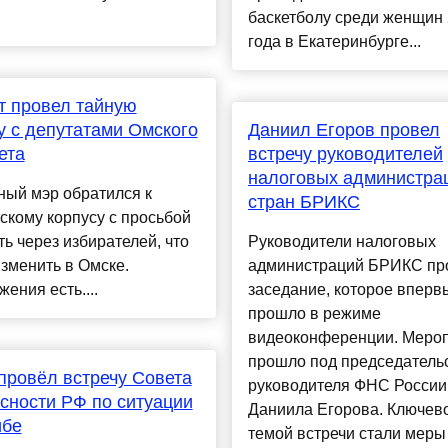
баскетболу среди женщин
года в Екатеринбурге...
т провел тайную
у с депутатами Омского
Даниил Егоров провел
ета
встречу руководителей
налоговых администра
ный мэр обратился к
стран БРИКС
скому корпусу с просьбой
ь через избирателей, что
Руководители налоговых
зменить в Омске.
администраций БРИКС пр
ения есть....
заседание, которое вперв
прошло в режиме
видеоконференции. Меро
прошло под председатель
провёл встречу Совета
руководителя ФНС России
сности РФ по ситуации
Даниила Егорова. Ключев
ибе
темой встречи стали меры