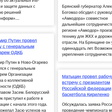
у об актуальных ИБ-
 и защите данных с
Брянский губернатор Але
ю решений
Богомаз обсудил с руково
нформ»....
«Амкодора» совместное
дальнейшее сотрудничест
регионе «Амкодор» произ
технику для ЖКХ и дорож
мир Путин провел
отрасли. На Брянщине он 
у с генеральным
одиннадцать лет. Возможн
тарем ОДКБ
укрепления сотрудничества
ир Путин в Ново-Огарево
лся с генеральным
арем Организации
Матыцин провел рабоч
а о коллективной
встречу с президентом
сности (ОДКБ)
Российской федерации
лавом Засем. Белорусский
баскетбола Кириленко
к приступил к работе в
ации с начала этого года.
Обсуждалась заявка Росси
пожелал Засю успехов на
проведение чемпионата м