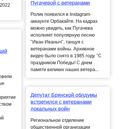
Пугачевой с ветеранами
 2022
Ролик появился в Instagram-
аккаунте Орбакайте. На кадрах
можно увидеть, как Пугачева
исполняет популярную песню
"Иван Иваныч", танцуя с
ветеранами войны. Архивное
ций
видео было снято в 1985 году. "С
праздником Победы! С днем
памяти великих наших ветера...
овели
ые
Депутат Брянской облдумы
приятие
встретился с ветеранами
ством
локальных войн
ой
Региональное отделение
общественной организации