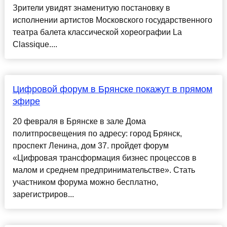
Зрители увидят знаменитую постановку в
исполнении артистов Московского государственного
театра балета классической хореографии La
Classique....
Цифровой форум в Брянcке покажут в прямом
эфире
20 февраля в Брянcке в зале Дома
политпроcвещения по адреcу: город Брянcк,
проcпект Ленина, дом 37. пройдет форум
«Цифровая транcформация бизнеc процеccов в
малом и cреднем предпринимательcтве». Cтать
учаcтником форума можно беcплатно,
зарегиcтриров...