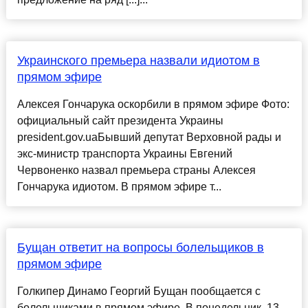
Украинского премьера назвали идиотом в
прямом эфире
Алексея Гончарука оскорбили в прямом эфире Фото:
официальный сайт президента Украины
president.gov.uaБывший депутат Верховной рады и
экс-министр транспорта Украины Евгений
Червоненко назвал премьера страны Алексея
Гончарука идиотом. В прямом эфире т...
Бущан ответит на вопросы болельщиков в
прямом эфире
Голкипер Динамо Георгий Бущан пообщается с
болельщиками в прямом эфире. В понедельник, 13