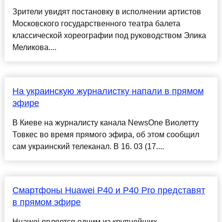
Зрители увидят постановку в исполнении артистов
Московского государственного театра балета
классической хореографии под руководством Элика
Меликова....
На украинскую журналистку напали в прямом
эфире
В Киеве на журналисту канала NewsOne Виолетту
Товкес во время прямого эфира, об этом сообщил
сам украинский телеканал. В 16. 03 (17....
Смартфоны Huawei P40 и P40 Pro представят
в прямом эфире
Huawei является одним из крупнейших