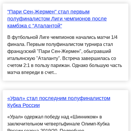
"Пари Сен-Жермен" стал первым
полуфиналистом Лиги чемпионов после
камбэка с "Аталантой"
В футбольной Лиге чемпионов начались матчи 1/4
финала. Первым полуфиналистом турнира стал
французский "Пари Сен-Жермен", обыгравший
итальянскую "Аталанту". Встреча завершилась со
счетом 2:1 в пользу парижан. Однако большую часть
матча впереди в счет...
«Урал» стал последним полуфиналистом
Кубка России
«Урал» одержал победу над «Шинником» в
заключительном четвертьфинале Олимп-Кубка
России сезона-2019/20. Подробнее…...