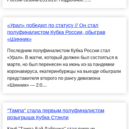
«Урал» победил по статусу // Он стал
полуфиналистом Кубка России, обыграв
«Шинник»
Последним полуфиналистом Кубка России стал
«Урал». В матче, который должен был состояться в
марте, но был перенесен на июнь из-за пандемии
коронавируса, екатеринбуржцы на выезде обыграли
представителя второго по рангу дивизиона
«Шинник» — 2:0....
"Тампа" стала первым полуфиналистом
розыгрыша Кубка Стэнли
Клуб "Тампа-Бэй Лайтнинг" стал первым