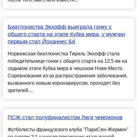
Биатлонистка Экхофф выиграла гонку с
общего старта на этапе Кубка мира, у мужчин
первым стал Йоханнес Бё
Норвежская биатлонистка Тириль Экхофф стала
победительнице гонки с общего старта на 12,5 км на
седьмом этапе Кубка мира в чешском Нове-Место.
Соревнования из-за распространения заболевания,
вызванного новым коронавирусом, проходят без
зрителей....
ПСЖ стал полуфиналистом Лиги чемпионов
Футболисты французского клуба "ПариСен-Жермен"
со счетом 2:1 нанесли поражение итальянской