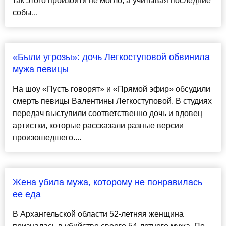
так этого произойти не могло, а учитывая последние
собы...
«Были угрозы»: дочь Легкоступовой обвинила
мужа певицы
На шоу «Пусть говорят» и «Прямой эфир» обсудили
смерть певицы Валентины Легкоступовой. В студиях
передач выступили соответственно дочь и вдовец
артистки, которые рассказали разные версии
произошедшего....
Жена убила мужа, которому не понравилась
ее еда
В Архангельской области 52-летняя женщина