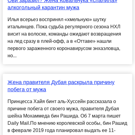
Ови заразил? Жена Ковальчука «спалила»
алкогольный карантин мужа
Илья всерьез воспринял «хмельную» шутку
итальянцев. Пока судьба регулярного сезона НХЛ
висит на волоске, команды ожидают возвращения
на лед сразу в плей-офф, а в «Оттаве» нашли
первого зараженного коронавирусом энхаэловца,
но...
Жена правителя Дубая раскрыла причину
побега от мужа
Принцесса Хайя бинт аль-Хуссейн рассказала о
причине побега от своего мужа, правителя Дубая
шейха Мохаммеда бин Рашида. Об 7 марта пишет
Daily Mail.По мнению королевской особы, бин Рашид
в феврале 2019 года планировал выдать ее 11-