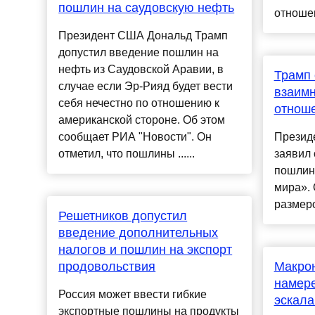
пошлин на саудовскую нефть
отношен
Президент США Дональд Трамп
допустил введение пошлин на
нефть из Саудовской Аравии, в
Трамп 
случае если Эр-Рияд будет вести
взаим
себя нечестно по отношению к
отноше
американской стороне. Об этом
сообщает РИА "Новости". Он
Презид
отметил, что пошлины ......
заявил
пошлин 
мира». 
размеро
Решетников допустил
введение дополнительных
налогов и пошлин на экспорт
продовольствия
Макрон
намере
Россия может ввести гибкие
эскала
экспортные пошлины на продукты