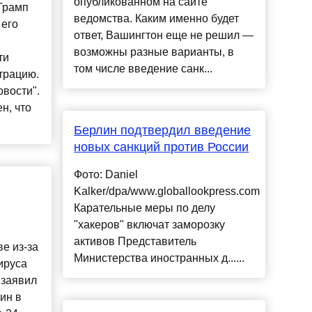
опубликованном на сайте
Трамп
ведомства. Каким именно будет
 его
ответ, Вашингтон еще не решил —
возможны разные варианты, в
ти
том числе введение санк...
трацию.
вости".
н, что
Берлин подтвердил введение
новых санкций против России
Фото: Daniel
Kalker/dpa/www.globallookpress.com
Карательные меры по делу
"хакеров" включат заморозку
активов Представитель
е из-за
Министерства иностранных д......
ируса
 заявил
ин в