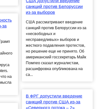
США допустили введение
санкций против Белоруссии
из-за выборов
жность
США рассматривают введение
-за
санкций против Белоруссии из-за
«несвободных и
несправедливых» выборов и
Трамп
жесткого подавления протестов,
но решение еще не принято. Об
айного
американский госсекретарь Майк
Помпео сказал журналистам,
ируса
расшифровка опубликована на
ters.
са...
 что на
смысла
В ФРГ допустили введение
санкций против США из-за
«Северного потока – 2»