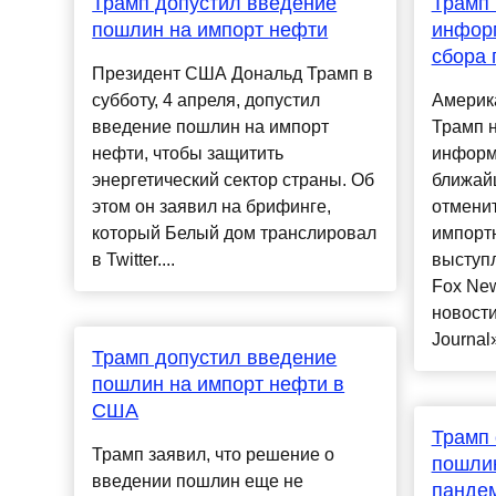
Трамп допустил введение
Трамп 
пошлин на импорт нефти
инфор
сбора 
Президент США Дональд Трамп в
субботу, 4 апреля, допустил
Америк
введение пошлин на импорт
Трамп 
нефти, чтобы защитить
информ
энергетический сектор страны. Об
ближай
этом он заявил на брифинге,
отмени
который Белый дом транслировал
импорт
в Twitter....
выступ
Fox Ne
новости
Journal»,
Трамп допустил введение
пошлин на импорт нефти в
США
Трамп 
Трамп заявил, что решение о
пошлин
введении пошлин еще не
панде