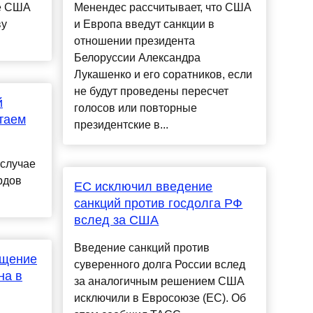
ке США
Менендес рассчитывает, что США
ву
и Европа введут санкции в
.
отношении президента
Белоруссии Александра
Лукашенко и его соратников, если
не будут проведены пересчет
й
голосов или повторные
таем
президентские в...
 случае
рдов
ЕС исключил введение
санкций против госдолга РФ
вслед за США
Введение санкций против
ащение
суверенного долга России вслед
на в
за аналогичным решением США
исключили в Евросоюзе (ЕС). Об