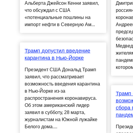
Альберта Джейсон Кенни заявил,
Дмитри
что обсуждал с США
россиян
«потенциальные пошлины на
корона
импорт нефти в Северную Ам...
Андрее
предсе
безопа
Медвед
Трамп допустил введение
жителям
карантина в Нью-Йорке
пандеми
котором 
Президент США Дональд Трамп
заявил, что рассматривает
возможность введения карантина
в Нью-Йорке из-за
Трамп 
распространения коронавируса.
возмож
Об этом американский лидер
сбора 
заявил в субботу, 28 марта,
панде
журналистам на Южной лужайке
Белого дома....
Презид