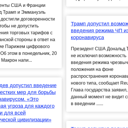
енты США и Франции
д Трамп и Эммануэль
достигли договоренности
Трамп допустил возмо
чтобы не допустить
введения режима ЧП из
ния торговых тарифов с
коронавируса
нской стороны в ответ на
ие Парижем цифрового
Президент США Дональд 
 Об этом в понедельник, 20
не исключил возможность
 Макрон напи...
введения режима чрезвыч
положения на фоне
распространения коронав
нового типа, сообщает Reu
дев допустил введение
Глава государства заявил,
естких мер для борьбы
данный момент не видит 
навирусом. «Это
в введении ......
ая угроза для каждого
 и для всей
ческой цивилизации»