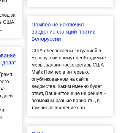
 из
след за
 в США,
Помпео не исключил
..
введение санкций против
Белоруссии
США обеспокоены ситуацией в
ование
Белоруссии примут необходимые
 дела"
меры, заявил госсекретарь США
Майк Помпео в интервью,
Трамп
опубликованном на сайте
оего
ведомства. Каким именно будет
ра
ответ, Вашингтон еще не решил --
о дней
возможны разные варианты, в
том числе введение сан...
ии
к
.