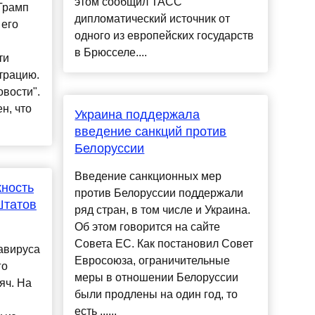
этом сообщил ТАСС
Трамп
дипломатический источник от
 его
одного из европейских государств
в Брюсселе....
ти
трацию.
вости".
н, что
Украина поддержала
введение санкций против
Белоруссии
Введение санкционных мер
жность
против Белоруссии поддержали
Штатов
ряд стран, в том числе и Украина.
Об этом говорится на сайте
Совета ЕС. Как постановил Совет
авируса
Евросоюза, ограничительные
го
меры в отношении Белоруссии
яч. На
были продлены на один год, то
есть ......