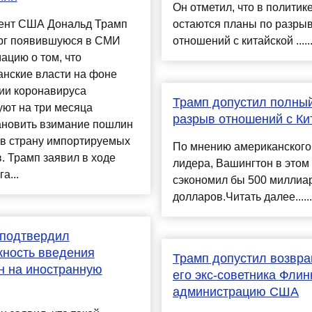
Он отметил, что в полити
ент США Дональд Трамп
остаются планы по разры
рг появившуюся в СМИ
отношений с китайской .....
цию о том, что
анские власти на фоне
ии коронавируса
Трамп допустил полны
ют на три месяца
разрыв отношений с Ки
ановить взимание пошлин
 в страну импортируемых
По мнению американского
. Трамп заявил в ходе
лидера, Вашингтон в этом
а...
сэкономил бы 500 миллиа
долларов.Читать далее......
 подтвердил
ность введения
Трамп допустил возвр
н на иностранную
его экс-советника Флин
администрацию CША