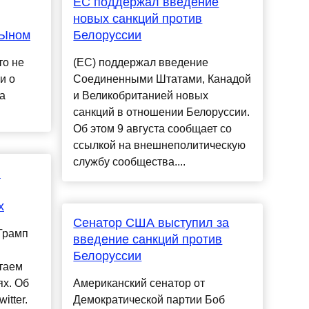
ЕС поддержал введение
новых санкций против
 Ыном
Белоруссии
то не
(ЕС) поддержал введение
и о
Соединенными Штатами, Канадой
а
и Великобританией новых
санкций в отношении Белоруссии.
Об этом 9 августа сообщает со
ссылкой на внешнеполитическую
службу сообщества....
в
х
Сенатор США выступил за
Трамп
введение санкций против
Белоруссии
таем
ях. Об
Американский сенатор от
itter.
Демократической партии Боб