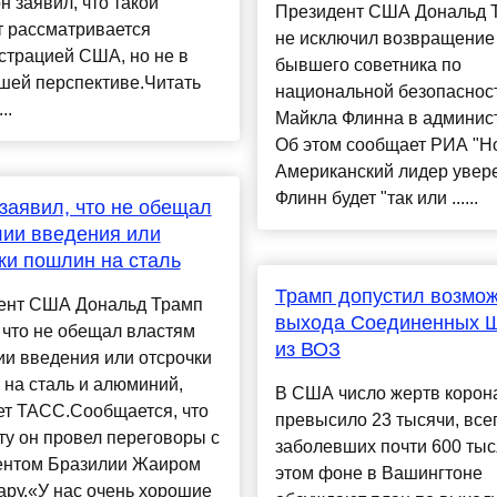
н заявил, что такой
Президент США Дональд 
т рассматривается
не исключил возвращение
страцией США, но не в
бывшего советника по
шей перспективе.Читать
национальной безопаснос
..
Майкла Флинна в админис
Об этом сообщает РИА "Но
Американский лидер увере
Флинн будет "так или ......
заявил, что не обещал
ии введения или
ки пошлин на сталь
Трамп допустил возмо
ент США Дональд Трамп
выхода Соединенных 
 что не обещал властям
из ВОЗ
и введения или отсрочки
на сталь и алюминий,
В США число жертв корон
ет ТАСС.Сообщается, что
превысило 23 тысячи, все
ту он провел переговоры с
заболевших почти 600 тыс
ентом Бразилии Жаиром
этом фоне в Вашингтоне
ру.«У нас очень хорошие