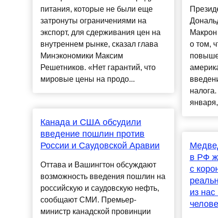
питания, которые не были еще
Презид
затронуты ограничениями на
Дональ
экспорт, для сдерживания цен на
Макрон 
внутреннем рынке, сказал глава
о том, 
Минэкономики Максим
повыше
Решетников. «Нет гарантий, что
америка
мировые цены на продо...
введен
налога.
января,
Канада и США обсудили
введение пошлин против
России и Саудовской Аравии
Медве
в РФ ж
Оттава и Вашингтон обсуждают
с коро
возможность введения пошлин на
реальн
российскую и саудовскую нефть,
из нас
сообщают СМИ. Премьер-
челове
министр канадской провинции