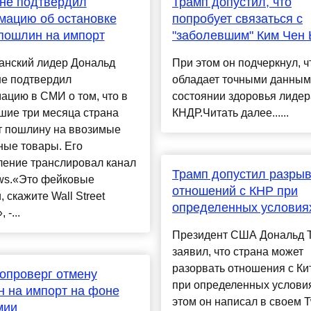
не подтвердил
Трамп допустил, что
мацию об остановке
попробует связаться с
пошлин на импорт
"заболевшим" Ким Чен
анский лидер Дональд
При этом он подчеркнул, ч
не подтвердил
обладает точными данным
ацию в СМИ о том, что в
состоянии здоровья лидер
шие три месяца страна
КНДР.Читать далее......
т пошлину на ввозимые
ные товары. Его
ление транслировал канал
Трамп допустил разры
ws.«Это фейковые
отношений с КНР при
, скажите Wall Street
определенных условия
 -...
Президент США Дональд 
заявил, что страна может
разорвать отношения с Ки
опроверг отмену
при определенных услови
 на импорт на фоне
этом он написал в своем Tw
мии