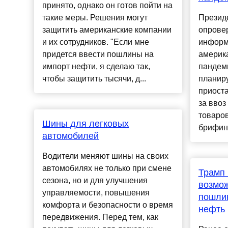
принято, однако он готов пойти на
такие меры. Решения могут
Презид
защитить американские компании
опрове
и их сотрудников. "Если мне
информа
придется ввести пошлины на
америк
импорт нефти, я сделаю так,
пандем
чтобы защитить тысячи, д...
планиру
приост
за ввоз
товаров
Шины для легковых
брифинг
автомобилей
Водители меняют шины на своих
автомобилях не только при смене
Трамп
сезона, но и для улучшения
возмож
управляемости, повышения
пошли
комфорта и безопасности о время
нефть
передвижения. Перед тем, как