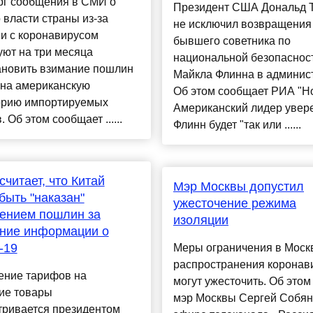
рг сообщения в СМИ о
Президент США Дональд 
о власти страны из-за
не исключил возвращения
и с коронавирусом
бывшего советника по
ют на три месяца
национальной безопаснос
ановить взимание пошлин
Майкла Флинна в админис
 на американскую
Об этом сообщает РИА "Но
орию импортируемых
Американский лидер увере
 Об этом сообщает ......
Флинн будет "так или ......
считает, что Китай
Мэр Москвы допустил
быть "наказан"
ужесточение режима
ением пошлин за
изоляции
ние информации о
-19
Меры ограничения в Москв
распространения коронав
ние тарифов на
могут ужесточить. Об этом
ие товары
мэр Москвы Сергей Собян
тривается президентом