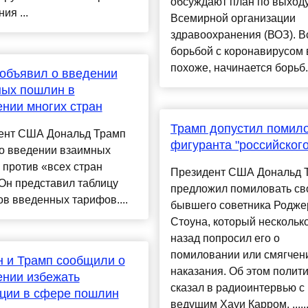
обсуждают план по выходу
ия ...
Всемирной организации
здравоохранения (ВОЗ). В
борьбой с коронавирусом
похоже, начинается борьб.
объявил о введении
ных пошлин в
нии многих стран
Трамп допустил помил
ент США Дональд Трамп
фигуранта "российского
 о введении взаимных
против «всех стран
Президент США Дональд 
Он представил таблицу
предложил помиловать св
в введенных тарифов....
бывшего советника Родже
Стоуна, который нескольк
назад попросил его о
помиловании или смягчен
 и Трамп сообщили о
наказания. Об этом полити
нии избежать
сказал в радиоинтервью с
ции в сфере пошлин
ведущим Хауи Карром, .....