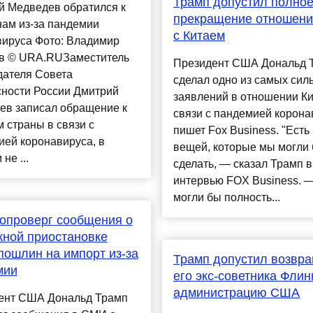
Трамп допустил полно
й Медведев обратился к
прекращение отношен
ам из-за пандемии
с Китаем
вируса Фото: Владимир
в © URA.RUЗаместитель
Президент США Дональд 
дателя Совета
сделал одно из самых сил
сности России Дмитрий
заявлений в отношении Ки
ев записал обращение к
связи с пандемией корона
 страны в связи с
пишет Fox Business. "Есть
ей коронавируса, в
вещей, которые мы могли
не ...
сделать, — сказал Трамп в
интервью FOX Business. 
могли бы полность...
опроверг сообщения о
ной приостановке
пошлин на импорт из-за
Трамп допустил возвр
мии
его экс-советника Флин
администрацию CША
ент США Дональд Трамп