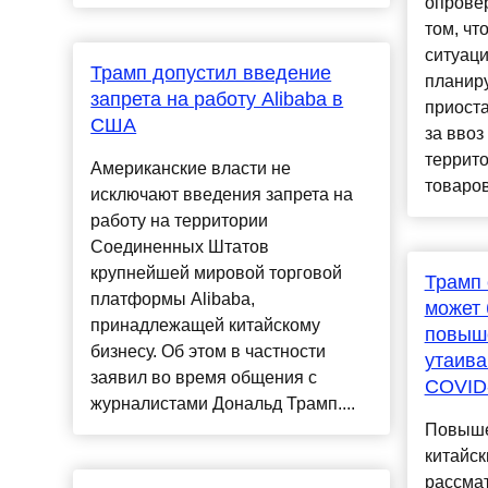
опрове
том, чт
ситуаци
Трамп допустил введение
планиру
запрета на работу Alibaba в
приост
США
за ввоз
террит
Американские власти не
товаров.
исключают введения запрета на
работу на территории
Соединенных Штатов
крупнейшей мировой торговой
Трамп 
платформы Alibaba,
может 
принадлежащей китайскому
повыш
бизнесу. Об этом в частности
утаива
заявил во время общения с
COVID
журналистами Дональд Трамп....
Повыше
китайск
рассма