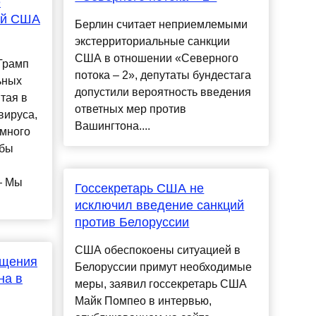
е
ий США
Берлин считает неприемлемыми
экстерриториальные санкции
США в отношении «Северного
Трамп
потока – 2», депутаты бундестага
ьных
допустили вероятность введения
тая в
ответных мер против
вируса,
Вашингтона....
 много
 бы
— Мы
Госсекретарь США не
исключил введение санкций
против Белоруссии
США обеспокоены ситуацией в
ащения
Белоруссии примут необходимые
на в
меры, заявил госсекретарь США
Майк Помпео в интервью,