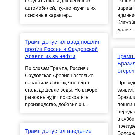
покупать шины для легковых
Ранее о
автомобилей, нужно изучить их
вариан
основные характер...
админи
ближай
далее....
Трамп допустил ввод пошлин
против России и Саудовской
Аравии из-за нефти
Трамп 
Бразил
По словам Трампа, Россия и
отсроч
Саудовская Аравия настолько
нарастили добычу, что нефть
Презид
стала дешевле воды. Но вскоре
заявил,
рынок вынудит их сократить
Бразили
производство, добавил он...
пошлин 
переда
в суббо
презид
Трамп допустил введение
Болсона