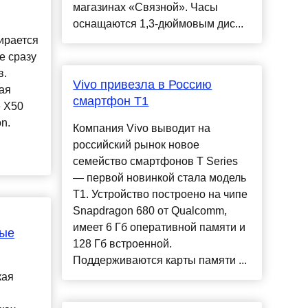
магазинах «Связной». Часы
я
оснащаются 1,3-дюймовым дис...
ирается
е сразу
в.
Vivo привезла в Россию
ая
смартфон T1
 X50
on.
Компания Vivo выводит на
российский рынок новое
семейство смартфонов T Series
— первой новинкой стала модель
T1. Устройство построено на чипе
Snapdragon 680 от Qualcomm,
имеет 6 Гб оперативной памяти и
вые
128 Гб встроенной.
Поддерживаются карты памяти ...
кая