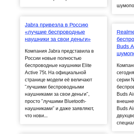
шумопод
Jabra привезла в Россию
«лучшие беспроводные
Realm
наушники за свои деньги»
беспр
Buds A
Компания Jabra представила в
шумоп
России новые полностью
беспроводные наушники Elite
Компан
Active 75t. На официальной
сегодня
странице модели её величают
серии N
"лучшими беспроводными
беспро
наушниками за свои деньги",
Buds Ai
просто "лучшими Bluetooth-
внешне
наушниками" и даже заявляют,
Buds Ai
что нови...
двухцв
специал