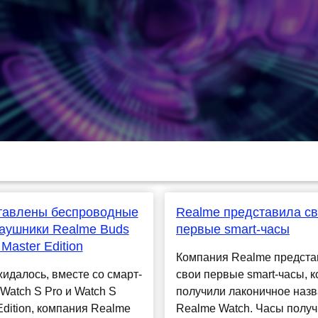
тавлены беспроводные
Realme представила с
аушники Realme Buds
первые smart-часы
 Master Edition
Компания Realme предста
жидалось, вместе со смарт-
свои первые smart-часы, 
Watch S Pro и Watch S
получили лаконичное наз
Edition, компания Realme
Realme Watch. Часы полу