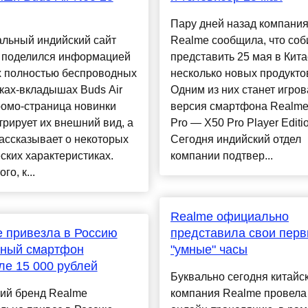
Пару дней назад компани
льный индийский сайт
Realme сообщила, что соб
 поделился информацией
представить 25 мая в Кита
х полностью беспроводных
несколько новых продукто
ках-вкладышах Buds Air
Одним из них станет игров
ромо-страница новинки
версия смартфона Realme
рирует их внешний вид, а
Pro — X50 Pro Player Editi
ассказывает о некоторых
Сегодня индийский отдел
ских характеристиках.
компании подтвер...
го, к...
Realme официально
 привезла в Россию
представила свои пер
йный смартфон
"умные" часы
е 15 000 рублей
Буквально сегодня китайс
кий бренд Realme
компания Realme провела