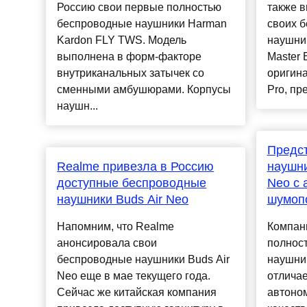
Россию свои первые полностью
также 
беспроводные наушники Harman
своих 
Kardon FLY TWS. Модель
наушник
выполнена в форм-факторе
Master 
внутриканальных затычек со
оригина
сменными амбушюрами. Корпусы
Pro, пр
наушн...
Предс
Realme привезла в Россию
наушни
доступные беспроводные
Neo с 
наушники Buds Air Neo
шумоп
Напомним, что Realme
Компан
анонсировала свои
полнос
беспроводные наушники Buds Air
наушник
Neo еще в мае текущего года.
отлича
Сейчас же китайская компания
автоно