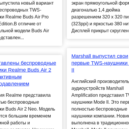
выпустила новый вариант
экран прямоугольной фо
беспроводных TWS-
диагональю 1,4 дюйма
и Realme Buds Air Pro
разрешением 320 х 320 пи
Edition.В отличие от
(323ppi) и яркостью 380 нит
льной модели Buds Air
Дисплей прикрыт скругленн
едставлен...
Marshall выпустил свои
тавлены беспроводные
первые TWS-наушники
ки Realme Buds Air 2
II
активным
Английский производител
одавлением
аудиоустройств Marshall
ия Realme представила
Amplification представил 
тью беспроводные
наушники Mode II. Это пе
и Buds Air 2 Neo. Модель
полностью беспроводные
ется большим временем
наушники компании. Нови
мной работы и
выполнена в традиционно