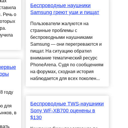
ках
Беспроводные наушники
ставила
Samsung греют уши и пищат
. Речь о
которых
Пользователи жалуются на
ра.
странные проблемы с
лучила
беспроводными наушниками
Samsung — они перегреваются и
пищат. На ситуацию обратил
внимание тематический ресурс
PhoneArena. Судя по сообщениям
первые
на форумах, сходная история
зоры
наблюдается для всех поколен...
8 году
Беспроводные TWS-наушники
ю для
Sony WF-XB700 оценены в
нков, в
$130
вать