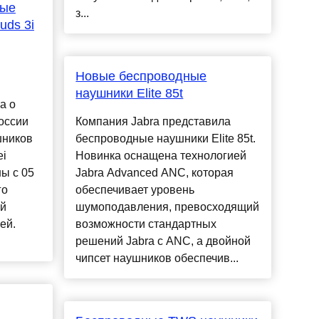
ные
з...
uds 3i
Новые беспроводные
наушники Elite 85t
а о
оссии
Компания Jabra представила
шников
беспроводные наушники Elite 85t.
ei
Новинка оснащена технологией
ны с 05
Jabra Advanced ANC, которая
го
обеспечивает уровень
ой
шумоподавления, превосходящий
ей.
возможности стандартных
.
решений Jabra c ANC, а двойной
чипсет наушников обеспечив...