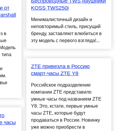
Беспроводные TWS наушники
и от
KOSS TWS250i
arshall
Минималистичный дизайн и
неповторимый стиль, присущий
з в
бренду, заставляют влюбиться в
ные
эту модель с первого взгляда!...
 Модель
 типа
ZTE привезла в Россию
ие
смарт-часы ZTE Y8
мм.
вье
Российское подразделение
компании ZTE представило
умные часы под названием ZTE
Y8. Это, кстати, первые умные
часы ZTE, которые будут
то
продаваться в России. Новинку
е часы
уже можно приобрести в