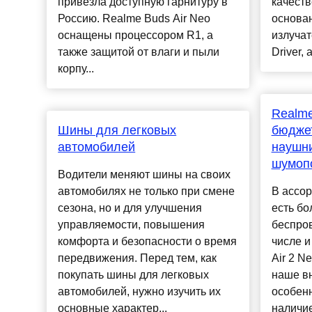
привезла доступную гарнитуру в
качест
Россию. Realme Buds Air Neo
основа
оснащены процессором R1, а
излучат
также защитой от влаги и пыли
Driver, 
корпу...
Realme
Шины для легковых
бюдже
автомобилей
наушни
шумоп
Водители меняют шины на своих
автомобилях не только при смене
В ассо
сезона, но и для улучшения
есть бо
управляемости, повышения
беспро
комфорта и безопасности о время
числе 
передвижения. Перед тем, как
Air 2 N
покупать шины для легковых
наше в
автомобилей, нужно изучить их
особен
основные характер...
наличие