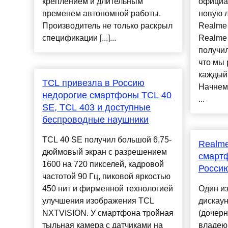
креплением и длительным
официа
временем автономной работы.
новую 
Производитель не только раскрыл
Realme 
спецификации [...]...
Realme 
получил
что мы
каждый 
TCL привезла в Россию
Начнем 
недорогие смартфоны TCL 40
...
SE, TCL 403 и доступные
беспроводные наушники
TCL 40 SE получил большой 6,75-
Realm
дюймовый экран с разрешением
смартф
1600 на 720 пикселей, кадровой
Росси
частотой 90 Гц, пиковой яркостью
450 нит и фирменной технологией
Один из
улучшения изображения TCL
дискау
NXTVISION. У смартфона тройная
(дочерн
тыльная камера с датчиками на
владею