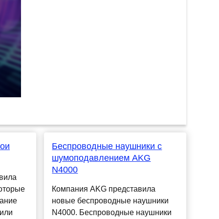
вои
Беспроводные наушники с
шумоподавлением AKG
N4000
вила
которые
Компания AKG представила
вание
новые беспроводные наушники
чили
N4000. Беспроводные наушники