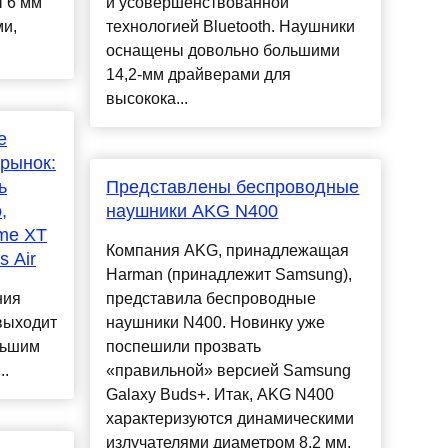
ы 6 мм
и усовершенствованной
и,
технологией Bluetooth. Наушники
оснащены довольно большими
14,2-мм драйверами для
высокока...
e
 рынок:
ь
Представлены беспроводные
,
наушники AKG N400
me XT
Компания AKG, принадлежащая
 Air
Harman (принадлежит Samsung),
ния
представила беспроводные
выходит
наушники N400. Новинку уже
льшим
поспешили прозвать
..
«правильной» версией Samsung
Galaxy Buds+. Итак, AKG N400
характеризуются динамическими
излучателями диаметром 8,2 мм,