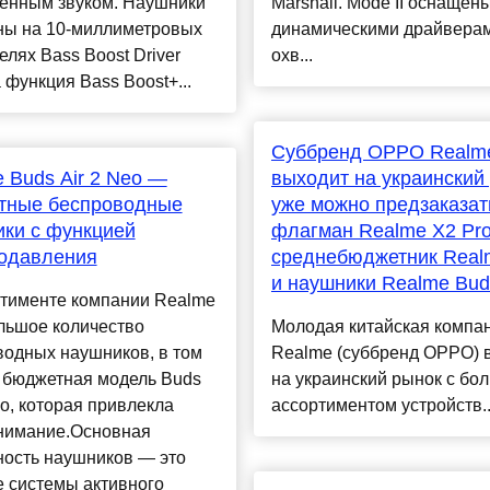
венным звуком. Наушники
Marshall. Mode II оснащен
ны на 10-миллиметровых
динамическими драйверам
елях Bass Boost Driver
охв...
а функция Bass Boost+...
Суббренд OPPO Realm
 Buds Air 2 Neo —
выходит на украинский
тные беспроводные
уже можно предзаказат
ки с функцией
флагман Realme X2 Pro
одавления
среднебюджетник Real
и наушники Realme Buds
ртименте компании Realme
льшое количество
Молодая китайская компа
водных наушников, в том
Realme (суббренд OPPO) 
и бюджетная модель Buds
на украинский рынок с бо
eo, которая привлекла
ассортиментом устройств..
нимание.Основная
ность наушников — это
 системы активного