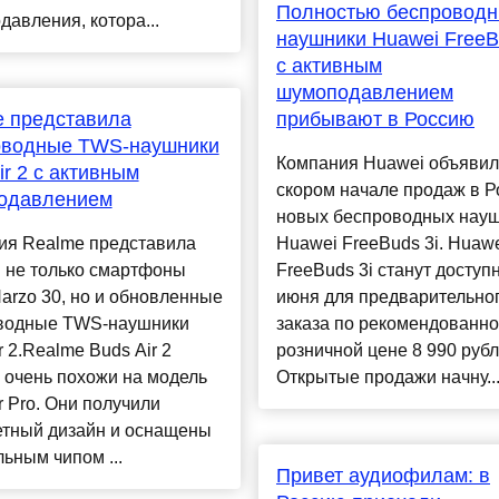
Полностью беспровод
авления, котора...
наушники Huawei FreeB
с активным
шумоподавлением
e представила
прибывают в Россию
оводные TWS-наушники
Компания Huawei объявил
ir 2 с активным
скором начале продаж в Р
одавлением
новых беспроводных нау
ия Realme представила
Huawei FreeBuds 3i. Huaw
 не только смартфоны
FreeBuds 3i станут доступ
arzo 30, но и обновленные
июня для предварительно
водные TWS-наушники
заказа по рекомендованн
r 2.Realme Buds Air 2
розничной цене 8 990 рубл
 очень похожи на модель
Открытые продажи начну..
r Pro. Они получили
етный дизайн и оснащены
ьным чипом ...
Привет аудиофилам: в