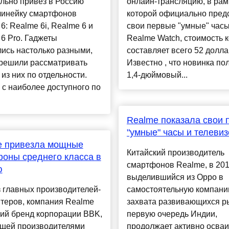
льно привез в Россию
онлайн-трансляцию, в рам
линейку смартфонов
которой официально пред
6: Realme 6i, Realme 6 и
свои первые "умные" часы
6 Pro. Гаджеты
Realme Watch, стоимость 
ись настолько разными,
составляет всего 52 долла
 решили рассматривать
Известно , что новинка по
из них по отдельности.
1,4-дюймовый...
с наиболее доступного по
Realme показала свои 
"умные" часы и телеви
e привезла мощные
Китайский производитель
оны среднего класса в
смартфонов Realme, в 201
ю
выделившийся из Oppo в
 главных производителей-
самостоятельную компани
нтеров, компания Realme
захвата развивающихся ры
ий бренд корпорации BBK,
первую очередь Индии,
щей производителями
продолжает активно осваи