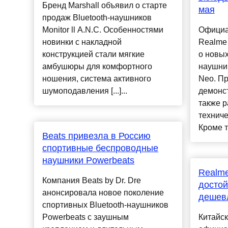
Бренд Marshall объявил о старте
мая
продаж Bluetooth-наушников
Monitor ll A.N.C. Особенностями
Официа
новинки с накладной
Realme
конструкцией стали мягкие
о новы
амбушюры для комфортного
наушни
ношения, система активного
Neo. П
шумоподавления [...]...
демонст
также р
техниче
Кроме то
Beats привезла в Россию
спортивные беспроводные
наушники Powerbeats
Realme
Компания Beats by Dr. Dre
досто
анонсировала новое поколение
дешевл
спортивных Bluetooth-наушников
Powerbeats с заушным
Китайс