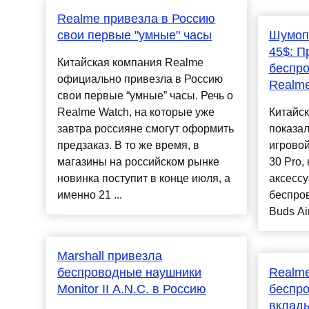
Realme привезла в Россию
свои первые "умные" часы
Шумоп
45$: П
Китайская компания Realme
беспр
официально привезла в Россию
Realme
свои первые “умные” часы. Речь о
Realme Watch, на которые уже
Китайс
завтра россияне смогут оформить
показал
предзаказ. В то же время, в
игрово
магазины на российском рынке
30 Pro,
новинка поступит в конце июля, а
аксессу
именно 21 ...
беспро
Buds Air 
Marshall привезла
беспроводные наушники
Realme
Monitor II A.N.C. в Россию
беспр
вклады