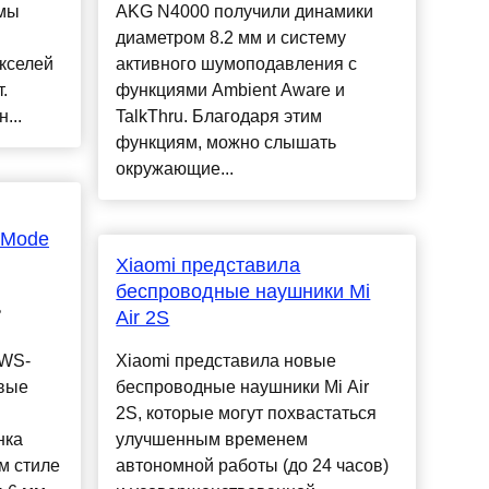
рмы
AKG N4000 получили динамики
диаметром 8.2 мм и систему
кселей
активного шумоподавления с
.
функциями Ambient Aware и
...
TalkThru. Благодаря этим
функциям, можно слышать
окружающие...
 Mode
Xiaomi представила
беспроводные наушники Mi
ь
Air 2S
TWS-
Xiaomi представила новые
рвые
беспроводные наушники Mi Air
2S, которые могут похвастаться
нка
улучшенным временем
м стиле
автономной работы (до 24 часов)