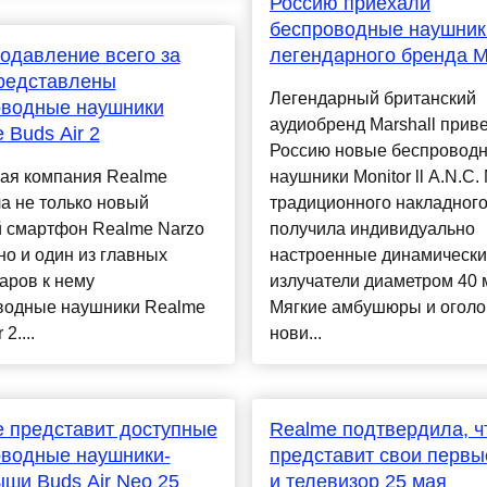
Россию приехали
беспроводные наушник
одавление всего за
легендарного бренда M
редставлены
Легендарный британский
оводные наушники
аудиобренд Marshall приве
 Buds Air 2
Россию новые беспровод
кая компания Realme
наушники Monitor ll A.N.C.
а не только новый
традиционного накладного
й смартфон Realme Narzo
получила индивидуально
 но и один из главных
настроенные динамическ
аров к нему
излучатели диаметром 40 
водные наушники Realme
Мягкие амбушюры и оголо
2....
нови...
 представит доступные
Realme подтвердила, ч
оводные наушники-
представит свои первы
ши Buds Air Neo 25
и телевизор 25 мая