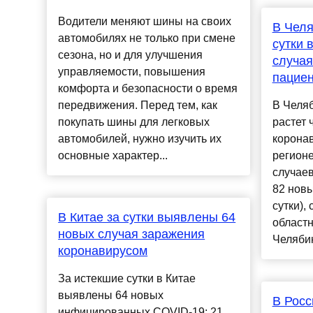
Водители меняют шины на своих
В Челя
автомобилях не только при смене
сутки 
сезона, но и для улучшения
случая
управляемости, повышения
пациен
комфорта и безопасности о время
передвижения. Перед тем, как
В Челяб
покупать шины для легковых
растет 
автомобилей, нужно изучить их
коронав
основные характер...
регион
случаев
82 нов
сутки),
В Китае за сутки выявлены 64
областн
новых случая заражения
Челябин
коронавирусом
За истекшие сутки в Китае
выявлены 64 новых
В Росс
инфицированных COVID-19: 21