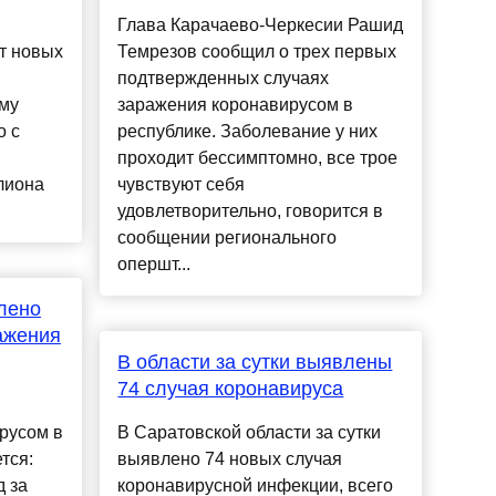
Глава Карачаево-Черкесии Рашид
т новых
Темрезов сообщил о трех первых
подтвержденных случаях
му
заражения коронавирусом в
о с
республике. Заболевание у них
проходит бессимптомно, все трое
лиона
чувствуют себя
удовлетворительно, говорится в
сообщении регионального
опершт...
влено
ажения
В области за сутки выявлены
74 случая коронавируса
русом в
В Саратовской области за сутки
тся:
выявлено 74 новых случая
д за
коронавирусной инфекции, всего