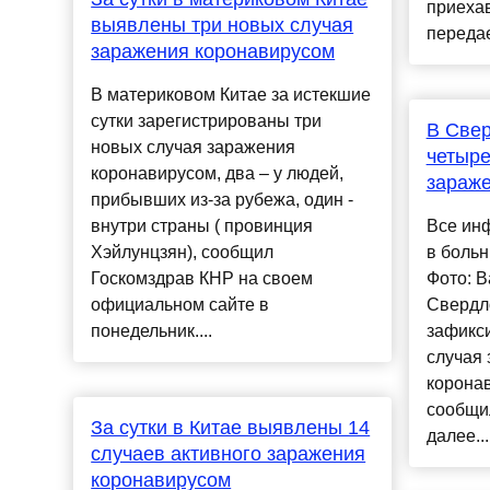
приехав
выявлены три новых случая
передае
заражения коронавирусом
В материковом Китае за истекшие
сутки зарегистрированы три
В Свер
новых случая заражения
четыре
коронавирусом, два – у людей,
зараже
прибывших из-за рубежа, один -
внутри страны ( провинция
Все ин
Хэйлунцзян), сообщил
в боль
Госкомздрав КНР на своем
Фото: 
официальном сайте в
Свердл
понедельник....
зафикс
случая
коронав
сообщи
За сутки в Китае выявлены 14
далее...
случаев активного заражения
коронавирусом