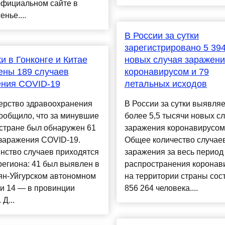
официальном сайте в
енье....
В России за сутки
зарегистрировано 5 39
ки в Гонконге и Китае
новых случая заражен
ены 189 случаев
коронавирусом и 79
ения COVID-19
летальных исходов
ерство здравоохранения
В России за сутки выявляе
ообщило, что за минувшие
более 5,5 тысячи новых с
 стране был обнаружен 61
заражения коронавирусом
 заражения COVID-19.
Общее количество случае
нство случаев приходятся
заражения за весь период
региона: 41 был выявлен в
распространения коронав
ян-Уйгурском автономном
на территории страны сос
и 14 — в провинции
856 264 человека....
Д...