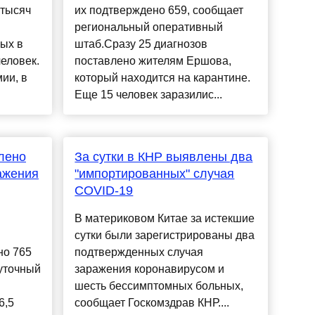
 тысяч
их подтверждено 659, сообщает
региональный оперативный
ых в
штаб.Сразу 25 диагнозов
еловек.
поставлено жителям Ершова,
ии, в
который находится на карантине.
Еще 15 человек заразилис...
влено
За сутки в КНР выявлены два
ажения
"импортированных" случая
COVID-19
В материковом Китае за истекшие
сутки были зарегистрированы два
но 765
подтвержденных случая
уточный
заражения коронавирусом и
шесть бессимптомных больных,
6,5
сообщает Госкомздрав КНР....