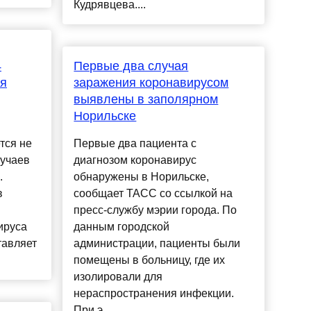
Кудрявцева....
4
Первые два случая
ия
заражения коронавирусом
выявлены в заполярном
Норильске
тся не
Первые два пациента с
лучаев
диагнозом коронавирус
.
обнаружены в Норильске,
в
сообщает ТАСС со ссылкой на
пресс-службу мэрии города. По
ируса
данным городской
тавляет
администрации, пациенты были
помещены в больницу, где их
изолировали для
нераспространения инфекции.
При э...