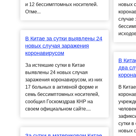
и 12 бессимптомных носителей.
новых 
Отме...
коронав
случае 
бессим
исходов,
В Китае за сутки выявлены 24
новых случая заражения
коронавирусом
В Кита
За истекшие сутки в Китае
два сл
выявлены 24 новых случая
корон
заражения коронавирусом, из них
17 больных в активной форме и
В Китае
семь бессимптомных носителей,
корона
сообщил Госкомздрав КНР на
учрежде
своем официальном сайте....
человек
зафикс
сутки в
новых с
За сутки в материковом Китае