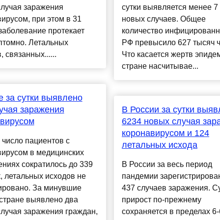
случая заражения
сутки выявляется менее 7
ирусом, при этом в 31
новых случаев. Общее
заболевание протекает
количество инфицированн
птомно. Летальных
РФ превысило 627 тысяч ч
 связанных......
Что касается жертв эпидем
стране насчитывае...
е за сутки выявлено
учая заражения
В России за сутки выя
авирусом
6234 новых случая зар
коронавирусом и 124
 число пациентов с
летальных исхода
вирусом в медицинских
ниях сократилось до 339
В России за весь период
, летальных исходов не
пандемии зарегистрирова
ировано. За минувшие
437 случаев заражения. С
 стране выявлено два
прирост по-прежнему
лучая заражения граждан,
сохраняется в пределах 6-