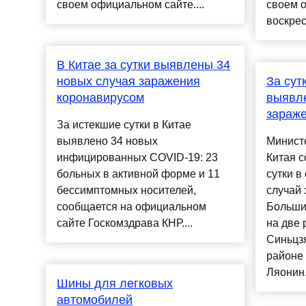
своем официальном сайте....
своем 
воскрес
В Китае за сутки выявлены 34
новых случая заражения
За сут
коронавирусом
выявл
зараж
За истекшие сутки в Китае
выявлено 34 новых
Минист
инфицированных COVID-19: 23
Китая с
больных в активной форме и 11
сутки в
бессимптомных носителей,
случай
сообщается на официальном
Больши
сайте Госкомздрава КНР....
на две 
Синьцз
районе 
Ляонин. 
Шины для легковых
автомобилей