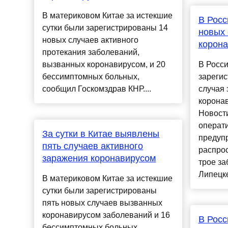
В материковом Китае за истекшие
В Росс
сутки были зарегистрированы 14
новых 
новых случаев активного
корон
протекания заболеваний,
вызванных коронавирусом, и 20
В Росси
бессимптомных больных,
зареги
сообщил Госкомздрав КНР....
случая
корона
Новост
операт
За сутки в Китае выявлены
предуп
пять случаев активного
распро
заражения коронавирусом
трое за
Липецке,
В материковом Китае за истекшие
сутки были зарегистрированы
пять новых случаев вызванных
коронавирусом заболеваний и 16
В Росс
бессимптомных больных,