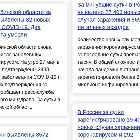
За минувшие сутки в Р
бинской области за
выявлено 27 403 новы
выявлены 82 новых
случая заражения и 56
 COVID-19. Два
летальных исходов
та умерли
Количество новых случае
инской области снова
заражения коронавирусом
число заболевших
за последние сутки превы
ирусом. На утро 27 мая в
тысяч. В общей сложности
е подтверждены 2438
начала пандемии в стране
 заболевания COVID-19 (+
зарегистрировали более 2
ых подтверждения за
миллиона инфицированных
 сообщает пресс-служба
ого минздрава. За сутки в
ской област...
В России за сутки
зарегистрировано 19 4
новых случая заражен
ии выявлены 8572
коронавирусом и 292