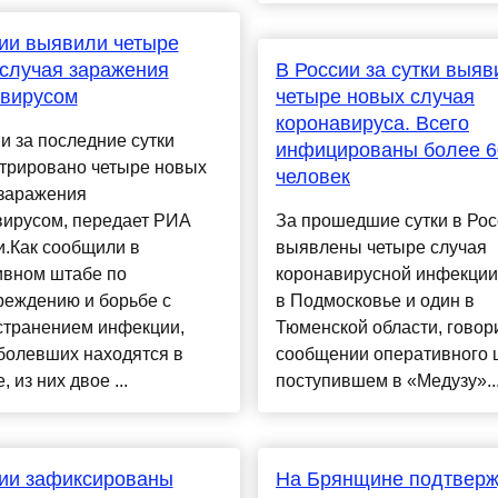
ии выявили четыре
случая заражения
В России за сутки выяв
авирусом
четыре новых случая
коронавируса. Всего
и за последние сутки
инфицированы более 6
стрировано четыре новых
человек
 заражения
вирусом, передает РИА
За прошедшие сутки в Рос
и.Как сообщили в
выявлены четыре случая
ивном штабе по
коронавирусной инфекции
реждению и борьбе с
в Подмосковье и один в
странением инфекции,
Тюменской области, говор
болевших находятся в
сообщении оперативного 
 из них двое ...
поступившем в «Медузу»...
ии зафиксированы
На Брянщине подтвер