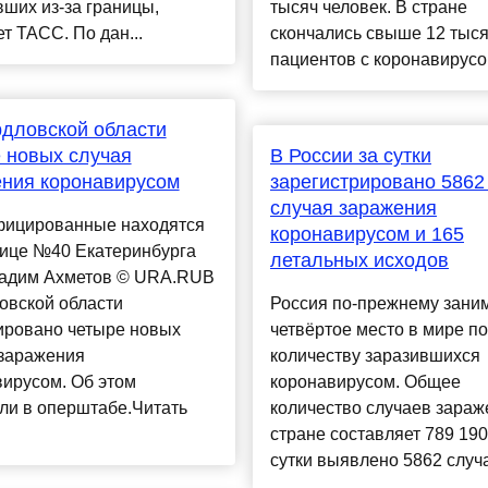
ших из-за границы,
тысяч человек. В стране
т ТАСС. По дан...
скончались свыше 12 тыс
пациентов с коронавирусом
дловской области
 новых случая
В России за сутки
ния коронавирусом
зарегистрировано 5862
случая заражения
фицированные находятся
коронавирусом и 165
нице №40 Екатеринбурга
летальных исходов
Вадим Ахметов © URA.RUВ
овской области
Россия по-прежнему зани
ировано четыре новых
четвёртое место в мире по
 заражения
количеству заразившихся
ирусом. Об этом
коронавирусом. Общее
ли в оперштабе.Читать
количество случаев зараж
стране составляет 789 190
сутки выявлено 5862 случая