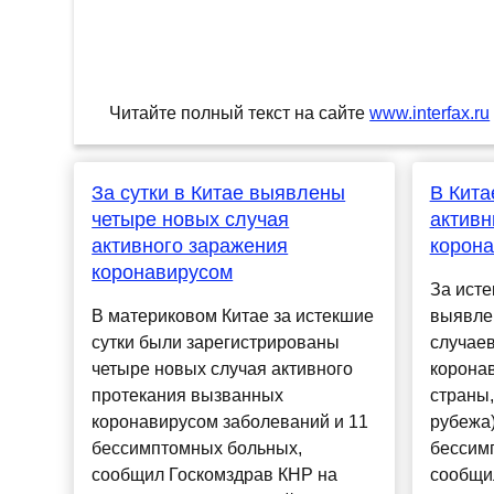
Читайте полный текст на сайте
www.interfax.ru
За сутки в Китае выявлены
В Кита
четыре новых случая
активн
активного заражения
корон
коронавирусом
За исте
В материковом Китае за истекшие
выявле
сутки были зарегистрированы
случае
четыре новых случая активного
коронав
протекания вызванных
страны,
коронавирусом заболеваний и 11
рубежа)
бессимптомных больных,
бессим
сообщил Госкомздрав КНР на
сообщи