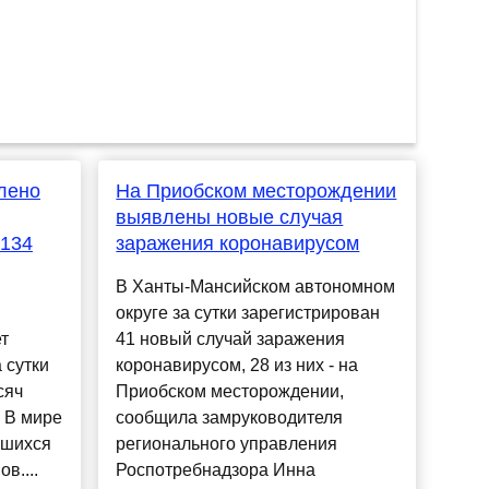
влено
На Приобском месторождении
выявлены новые случая
 134
заражения коронавирусом
В Ханты-Мансийском автономном
округе за сутки зарегистрирован
т
41 новый случай заражения
 сутки
коронавирусом, 28 из них - на
сяч
Приобском месторождении,
 В мире
сообщила замруководителя
вшихся
регионального управления
в....
Роспотребнадзора Инна