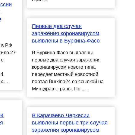
оссии
х
9
Первые два случая
заражения коронавирусом
в
выявлены в Буркина-Фасо
 в РФ
сило 27
В Буркина-Фасо выявлены
 с
первые два случая заражения
коронавирусом нового типа,
,4
передает местный новостной
....
портал Burkina24 со ссылкой на
Минздрав страны. По......
04
В Карачаево-Черкесии
ия
выявлены первые три случая
заражения коронавирусом