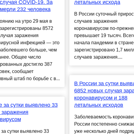
случая COVID-19. За
летальных исхода
умерли 232 человека
В России суточный прирос
оянию на утро 29 мая в
случаев заражения
 зарегистрированы 8572
коронавирусом по-прежне
случая заражения
превышает 19 тысяч. Всег
вирусной инфекцией — это
начала пандемии в стране
заболевшего больше, чем
зарегистрировано 1,7 мил
анее. Общее число
случаев заражения....
рованных достигло 387
овек, сообщает
вный штаб по борьбе с в...
В России за сутки выя
6852 новых случая зар
коронавирусом и 188
е за сутки выявлено 33
летальных исходов
 заражения
Заболеваемость коронави
авирусом
России постепенно снижае
 за сутки выявлено 33
уже несколько дней подря