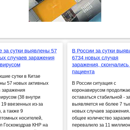
е за сутки выявлены 57
В России за сутки выя
ых случаев заражения
6734 новых случая
авирусом
заражения, скончались
пациента
кшие сутки в Китае
ны 57 новых активных
В России ситуация с
в заражения
коронавирусом продолжае
ирусом (38 внутри
оставаться стабильной - за
 19 ввезенных из-за
выявляется не более 7 ты
, а также 9
новых случаев заражения.
птомных носителей,
общее количество зарази
л Госкомздрав КНР на
перевалило за 11 миллионо