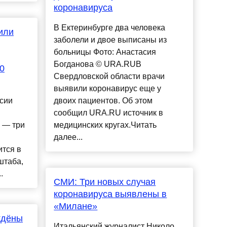
коронавируса
В Ектеринбурге два человека
или
заболели и двое выписаны из
больницы Фото: Анастасия
Богданова © URA.RUВ
0
Свердловской области врачи
выявили коронавирус еще у
сии
двоих пациентов. Об этом
сообщил URA.RU источник в
 — три
медицинских кругах.Читать
далее...
ится в
штаба,
.
СМИ: Три новых случая
коронавируса выявлены в
«Милане»
ждёны
Итальянский журналист Николо