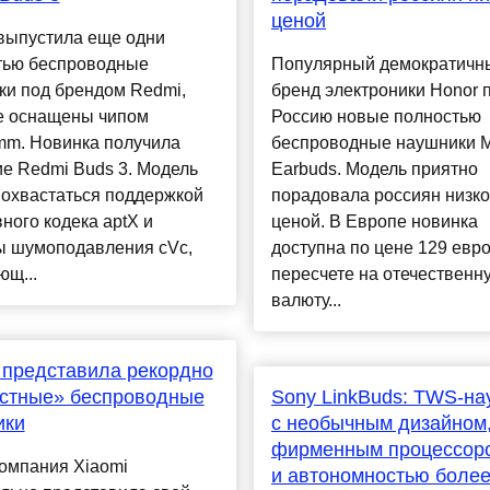
ценой
 выпустила еще одни
тью беспроводные
Популярный демократичн
ки под брендом Redmi,
бренд электроники Honor 
е оснащены чипом
Россию новые полностью
mm. Новинка получила
беспроводные наушники M
е Redmi Buds 3. Модель
Earbuds. Модель приятно
похвастаться поддержкой
порадовала россиян низк
ного кодека aptX и
ценой. В Европе новинка
ы шумоподавления cVc,
доступна по цене 129 евро,
ющ...
пересчете на отечественн
валюту...
 представила рекордно
остные» беспроводные
Sony LinkBuds: TWS-на
ики
с необычным дизайном
фирменным процессор
омпания Xiaomi
и автономностью более