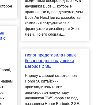
бюджетные беспроводные TWS-
 сторон
наушники Buds Q, которые
практически вдвое дешевле, чем
Buds Air Neo.При их разработке
компания сотрудничала с
французским дизайнером Жозе
ые
Леви. По его словам,...
и с
Honor представила новые
беспроводные наушники
Earbuds 2 SE
iaomi,
Наряду с серией смартфонов
а нашем
Honor 50 китайский
ит
производитель также
ры.
анонсировал новую пару
ных
наушников TWS-формата под
ds
названием Honor Earbuds 2 SE.