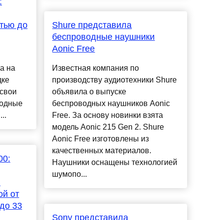
:
тью до
Shure представила
беспроводные наушники
Aonic Free
а на
Известная компания по
дке
производству аудиотехники Shure
 свои
объявила о выпуске
водные
беспроводных наушников Aonic
..
Free. За основу новинки взята
модель Aonic 215 Gen 2. Shure
Aonic Free изготовлены из
качественных материалов.
00:
Наушники оснащены технологией
шумопо...
и
ой от
до 33
Sony представила