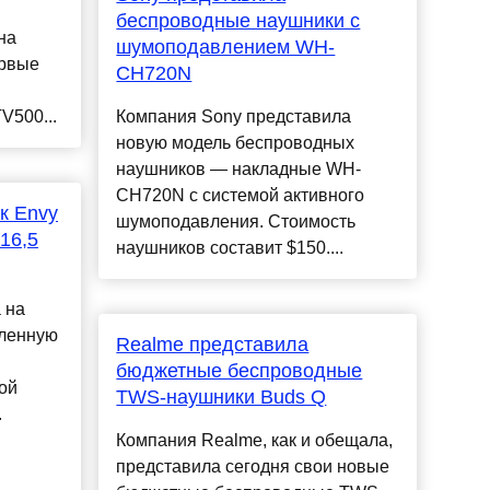
беспроводные наушники с
на
шумоподавлением WH-
ервые
CH720N
V500...
Компания Sony представила
новую модель беспроводных
наушников — накладные WH-
CH720N с системой активного
к Envy
шумоподавления. Стоимость
16,5
наушников составит $150....
 на
вленную
Realme представила
бюджетные беспроводные
ой
TWS-наушники Buds Q
.
Компания Realme, как и обещала,
представила сегодня свои новые