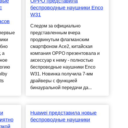
рвые
OPPO представила
с
беспроводные наушники Enco
W31
асов
Следом за официально
 первые
представленным вчера
ники
продвинутым флагманским
обно
смартфоном Ace2, китайская
, а
компания OPPO презентовала и
вное
аксессуар к нему - полностью
логию
беспроводные наушники Enco
olby
W31. Новинка получила 7-мм
ts
драйверы с функцией
бинауральной передачи да...
ки
Huawei представила новые
риятно
беспроводные наушники
зкой