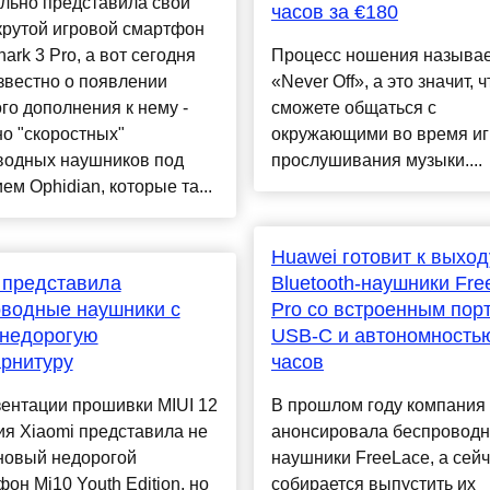
льно представила свой
часов за €180
крутой игровой смартфон
hark 3 Pro, а вот сегодня
Процесс ношения называе
звестно о появлении
«Never Off», а это значит, 
го дополнения к нему -
сможете общаться с
о "скоростных"
окружающими во время иг
водных наушников под
прослушивания музыки....
ем Ophidian, которые та...
Huawei готовит к выход
 представила
Bluetooth-наушники Fre
водные наушники с
Pro со встроенным пор
 недорогую
USB-C и автономностью
рнитуру
часов
ентации прошивки MIUI 12
В прошлом году компания
я Xiaomi представила не
анонсировала беспровод
новый недорогой
наушники FreeLace, а сей
он Mi10 Youth Edition, но
собирается выпустить их