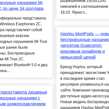
разрешением 1920х1200
водные наушники Mi
пикселей и соотношением
C по цене 34 доллара
16:10. Яркост...
 официально представила
 Wireless Earphones 2C.
ра представляет собой
Haylou MoriPods — нов
дешевую версию
беспроводные наушник
водных наушников Mi True
чипсетом Qualcomm,
рые ранее были
красивым дизайном и
ны. Беспроводные
невысокой ценой
и Mi True 2C
ивают Bluetooth 5.0 и два
Бренд Haylou, который
на...
принадлежит экосистеме X
в последнее время стал
регулярно упоминаться н
сайте. Компания производ
 представила дешевые
доступные аудио-аксессуа
водные наушники с
Новая модель беспровод
ным шумоподавлением
наушников Haylou MoriPo