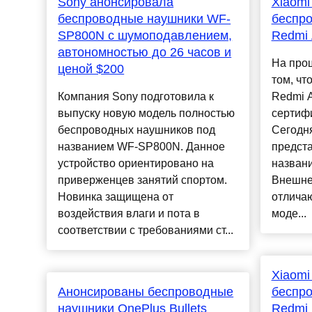
Sony анонсировала
Xiaomi
беспроводные наушники WF-
беспр
SP800N с шумоподавлением,
Redmi 
автономностью до 26 часов и
На про
ценой $200
том, чт
Компания Sony подготовила к
Redmi A
выпуску новую модель полностью
сертифи
беспроводных наушников под
Сегодн
названием WF-SP800N. Данное
предст
устройство ориентировано на
названи
приверженцев занятий спортом.
Внешне
Новинка защищена от
отличаю
воздействия влаги и пота в
моде...
соответствии с требованиями ст...
Xiaomi
Анонсированы беспроводные
беспр
наушники OnePlus Bullets
Redmi 