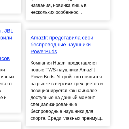
названия, новинка лишь в
нескольких особеннос...
, JBL
авили
Amazfit представила свои
беспроводные наушники
PowerBuds
асов
Компания Huami представляет
ики
новые TWS-наушники Amazfit
сивных
PowerBuds. Устройство появится
ита от
на рынке в версиях трёх цветов и
A
позиционируется как наиболее
е и
доступные на данный момент
специализированные
беспроводные наушники для
спорта. Среди главных преимущ...