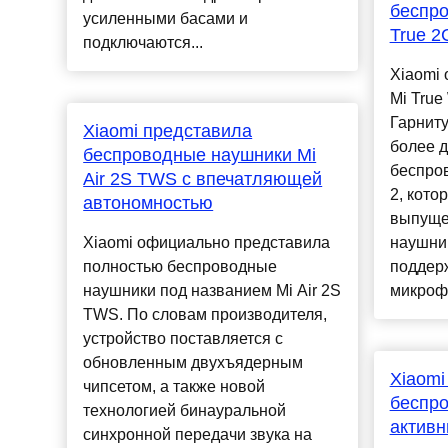
беспро
усиленными басами и
True 2
подключаются...
Xiaomi
Mi True
Гарниту
Xiaomi представила
более 
беспроводные наушники Mi
беспро
Air 2S TWS с впечатляющей
2, кото
автономностью
выпуще
Xiaomi официально представила
наушник
полностью беспроводные
поддерж
наушники под названием Mi Air 2S
микрофо
TWS. По словам производителя,
устройство поставляется с
обновленным двухъядерным
Xiaomi
чипсетом, а также новой
беспро
технологией бинауральной
актив
синхронной передачи звука на