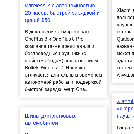
Wireless Z с автономностью
Xiaomi
20 часов, быстрой зарядкой и
полнос
ценой $50
наушни
В дополнение к смартфонам
которы
OnePlus 8 и OnePlus 8 Pro
Qualco
компания также представила и
названи
беспроводные наушники (с
может 
шейным ободом) под названием
адаптив
Bullets Wireless Z. Новинка
систем
отличается длительным временем
улучша
автономной работы и поддержкой
быстрой зарядки Warp Cha...
Xiaomi
«скор
Шины для легковых
наушн
автомобилей
Вчера к