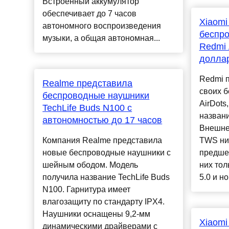
Встроенный аккумулятор
обеспечивает до 7 часов
Xiaomi
автономного воспроизведения
беспр
музыки, а общая автономная...
Redmi 
долла
Redmi 
Realme представила
своих 
беспроводные наушники
AirDots
TechLife Buds N100 с
названи
автономностью до 17 часов
Внешне
Компания Realme представила
TWS ни
новые беспроводные наушники с
предшес
шейным ободом. Модель
них тол
получила название TechLife Buds
5.0 и н
N100. Гарнитура имеет
влагозащиту по стандарту IPX4.
Наушники оснащены 9,2-мм
Xiaomi
динамическими драйверами с