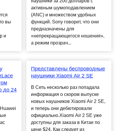
наушники за 200 долларов с
активным шумоподавлением
тся
(ANC) и множеством удобных
что вы
функций. Sony говорит, что они
предназначены для
р и
«непрекращающегося ношения»,
а режим прозрач...
у
Представлены беспроводные
eLace
наушники Xiaomi Air 2 SE
том
В Сеть несколько раз попадала
 до 24
информация о скором выпуске
новых наушников Xiaomi Air 2 SE,
 Huawei
и теперь они дебютировали
ные
официально.Xiaomi Air 2 SE уже
час
доступны для заказа в Китае по
цене $24. Как следует из