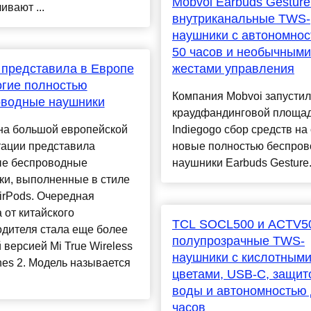
Mobvoi Earbuds Gesture
ивают ...
внутриканальные TWS-
наушники с автономнос
50 часов и необычными
 представила в Европе
жестами управления
гие полностью
Компания Mobvoi запустил
оводные наушники
краудфандинговой площа
 на большой европейской
Indiegogo сбор средств на
тации представила
новые полностью беспро
е беспроводные
наушники Earbuds Gesture..
ки, выполненные в стиле
irPods. Очередная
 от китайского
TCL SOCL500 и ACTV5
одителя стала еще более
полупрозрачные TWS-
 версией Mi True Wireless
наушники с кислотным
es 2. Модель называется
цветами, USB-C, защит
воды и автономностью 
часов