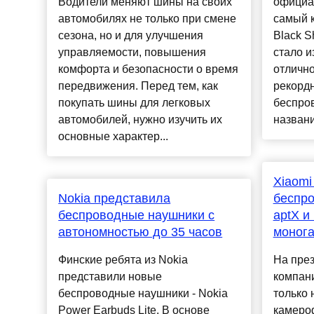
Водители меняют шины на своих
официа
автомобилях не только при смене
самый 
сезона, но и для улучшения
Black S
управляемости, повышения
стало и
комфорта и безопасности о время
отлично
передвижения. Перед тем, как
рекордн
покупать шины для легковых
беспро
автомобилей, нужно изучить их
названи
основные характер...
Xiaomi
Nokia представила
беспро
беспроводные наушники с
aptX и
автономностью до 35 часов
монога
Финские ребята из Nokia
На през
представили новые
компани
беспроводные наушники - Nokia
только 
Power Earbuds Lite. В основе
камероф