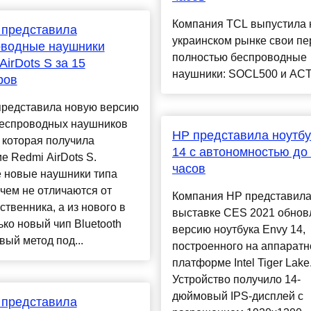
Компания TCL выпустила 
 представила
украинском рынке свои п
оводные наушники
полностью беспроводные
AirDots S за 15
наушники: SOCL500 и ACT
ров
представила новую версию
беспроводных наушников
HP представила ноутбу
, которая получила
14 с автономностью до 
е Redmi AirDots S.
часов
 новые наушники типа
чем не отличаются от
Компания HP представила
твенника, а из нового в
выставке CES 2021 обно
ько новый чип Bluetooth
версию ноутбука Envy 14,
овый метод под...
построенного на аппаратн
платформе Intel Tiger Lake
Устройство получило 14-
дюймовый IPS-дисплей с
 представила