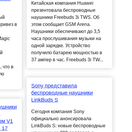
Китайская компания Huawei
презентовала беспроводные
ый
наушники Freebuds 3i TWS. Об
привез в
этом сообщает GSM Arena.
Наушники обеспечивают до 3,5
agic
часа прослушивания музыки на
одной зарядке. Устройство
ой
получило батарею мощностью в
37 ампер в час. Freebuds 3i TW...
 что в
ую
Sony представила
беспроводные наушники
LinkBuds S
ушники
Сегодня компания Sony
,
официально анонсировала
ом V1
LinkBuds S: новые беспроводные
 17