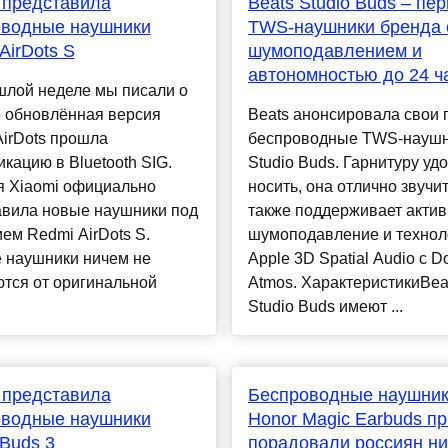
 представила
Beats Studio Buds – пе
оводные наушники
TWS-наушники бренда 
AirDots S
шумоподавлением и
автономностью до 24 ч
шлой неделе мы писали о
о обновлённая версия
Beats анонсировала свои
irDots прошла
беспроводные TWS-науш
кацию в Bluetooth SIG.
Studio Buds. Гарнитуру уд
я Xiaomi официально
носить, она отлично звучит
авила новые наушники под
также поддерживает акти
ем Redmi AirDots S.
шумоподавление и техно
 наушники ничем не
Apple 3D Spatial Audio с D
тся от оригинальной
Atmos. ХарактеристикиBea
Studio Buds имеют ...
 представила
Беспроводные наушни
оводные наушники
Honor Magic Earbuds п
Buds 3
порадовали россиян ни