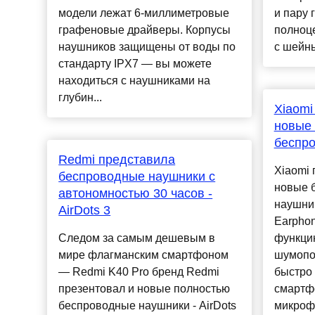
модели лежат 6-миллиметровые
и пару 
графеновые драйверы. Корпусы
полноц
наушников защищены от воды по
с шейны
стандарту IPX7 — вы можете
находиться с наушниками на
глубин...
Xiaomi
новые
беспр
Redmi представила
Xiaomi 
беспроводные наушники с
новые 
автономностью 30 часов -
наушник
AirDots 3
Earphon
Следом за самым дешевым в
функци
мире флагманским смартфоном
шумопо
— Redmi K40 Pro бренд Redmi
быстро 
презентовал и новые полностью
смартфо
беспроводные наушники - AirDots
микроф