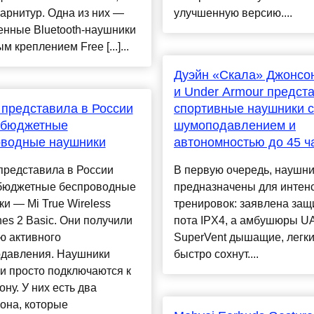
гарнитур. Одна из них —
улучшенную версию....
енные Bluetooth-наушники
м креплением Free [...]...
Дуэйн «Скала» Джонсон
и Under Armour предст
 представила в России
спортивные наушники с
 бюджетные
шумоподавлением и
оводные наушники
автономностью до 45 ч
представила в России
В первую очередь, наушн
бюджетные беспроводные
предназначены для интен
и — Mi True Wireless
тренировок: заявлена защ
es 2 Basic. Они получили
пота IPX4, а амбушюры U
ю активного
SuperVent дышащие, легки
давления. Наушники
быстро сохнут....
и просто подключаются к
ну. У них есть два
она, которые