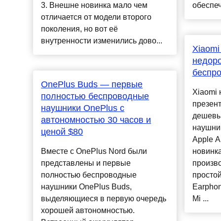
3. Внешне новинка мало чем
обеспеч
отличается от модели второго
поколения, но вот её
внутренности изменились дово...
Xiaomi
недоро
беспр
OnePlus Buds — первые
Xiaomi
полностью беспроводные
презен
наушники OnePlus с
дешевы
автономностью 30 часов и
наушни
ценой $80
Apple A
Вместе с OnePlus Nord были
новинка
представлены и первые
произв
полностью беспроводные
простой
наушники OnePlus Buds,
Earphon
выделяющиеся в первую очередь
Mi ...
хорошей автономностью.