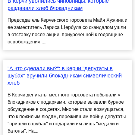
В Керчи уволились чиновницы, которые
раздавали хлеб блокадникам
Председатель Керченского горсовета Майя Хужина и
ее заместитель Лариса Щербула со скандалом ушли
в отставку после акции, приуроченной к годовщине
освобождения......
"А что сделали вы?": в Керчи "депутаты в
шубах" вручили блокадникам символический
хлеб
В Керчи депутаты местного горсовета побывали у
блокадников с подарками, которые вызвали бурное
обсуждение в соцсетях. Многие стали возмущаться,
что к пожилым людям, пережившим войну, депутаты
"пришли в шубах" и подарили им лишь "медали и
батоны". На...