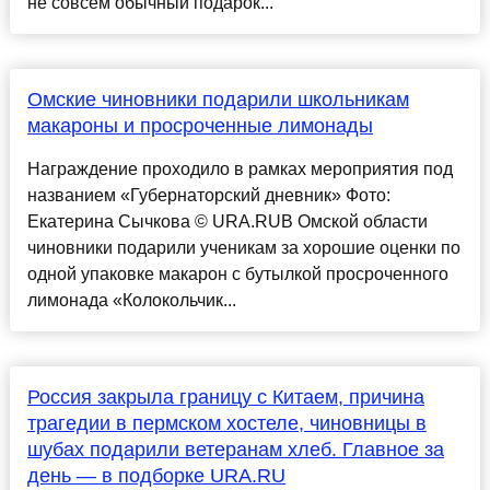
не совсем обычный подарок...
Омские чиновники подарили школьникам
макароны и просроченные лимонады
Награждение проходило в рамках мероприятия под
названием «Губернаторский дневник» Фото:
Екатерина Сычкова © URA.RUВ Омской области
чиновники подарили ученикам за хорошие оценки по
одной упаковке макарон с бутылкой просроченного
лимонада «Колокольчик...
Россия закрыла границу с Китаем, причина
трагедии в пермском хостеле, чиновницы в
шубах подарили ветеранам хлеб. Главное за
день — в подборке URA.RU