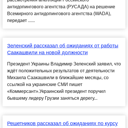
антидопингового агентства (РУСАДА) на решение
Всемирного антидопингового агентства (WADA),
передает ......
Зеленский рассказал об ожиданиях от работы
Саакашвили на новой должности
Президент Украины Владимир Зеленский заявил, что
ждёт положительных результатов от деятельности
Михаила Саакашвили в ближайшие месяцы, со
ссылкой на украинские СМИ пишет
«Коммерсант».Украинский президент поручил
бывшему лидеру Грузии заняться дерегу...
Решетников рассказал об ожиданиях по курсу