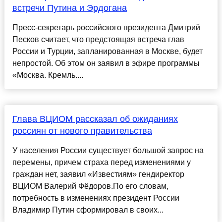
встречи Путина и Эрдогана
Пресс-секретарь российского президента Дмитрий
Песков считает, что предстоящая встреча глав
России и Турции, запланированная в Москве, будет
непростой. Об этом он заявил в эфире программы
«Москва. Кремль....
Глава ВЦИОМ рассказал об ожиданиях
россиян от нового правительства
У населения России существует большой запрос на
перемены, причем страха перед изменениями у
граждан нет, заявил «Известиям» гендиректор
ВЦИОМ Валерий Фёдоров.По его словам,
потребность в изменениях президент России
Владимир Путин сформировал в своих...