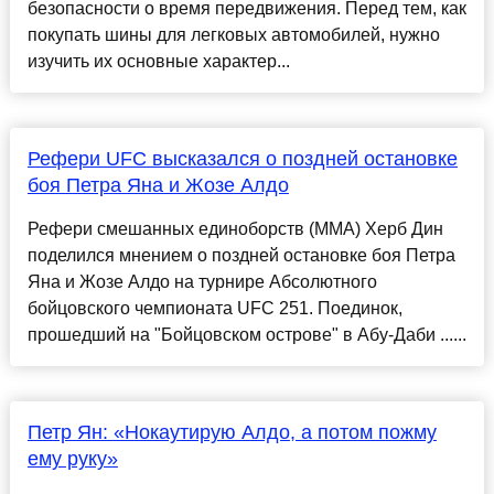
безопасности о время передвижения. Перед тем, как
покупать шины для легковых автомобилей, нужно
изучить их основные характер...
Рефери UFC высказался о поздней остановке
боя Петра Яна и Жозе Алдо
Рефери смешанных единоборств (MMA) Херб Дин
поделился мнением о поздней остановке боя Петра
Яна и Жозе Алдо на турнире Абсолютного
бойцовского чемпионата UFC 251. Поединок,
прошедший на "Бойцовском острове" в Абу-Даби ......
Петр Ян: «Нокаутирую Алдо, а потом пожму
ему руку»