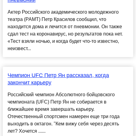
Актер Российского академического молодежного
театра (РАМТ) Петр Красилов сообщил, что
находится дома и лечится от пневмонии. Он также
сдал тест на коронавирус, но результатов пока нет.
«Тест взяли ночью, и когда будет что-то известно,
неизвест...
Чемпион UFC Петр Ян рассказал, когда
закончит карьеру
Российский чемпион Абсолютного бойцовского
чемпионата (UFC) Петр Ян не собирается в
ближайшее время завершать карьеру.
Отечественный спортсмен намерен еще три года
выходить в октагон. "Кем вижу себя через десять
лет? Хочется ......