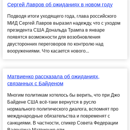
Сергей Лавров об ожиданиях в новом году
Подводя итоги уходящего года, глава российского
МИД Сергей Лавров выразил надежду, что с уходом
президента США Дональда Трампа в январе
появятся возможности для возобновления
двусторонних переговоров по контролю над
вооружениями. Что касается нового...
Матвиенко рассказала об ожиданиях,
связанных с Байденом
Многим политикам хотелось бы верить, что при Джо
Байдене США всё-таки вернутся в русло
нормального политического диалога, вспомнят про
международные обязательства и повременят с
санкциями. В частности, спикер Совета Федерации
Валентина Матвиенко отм...