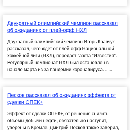
Двукратный олимпийский чемпион рассказал
об ожиданиях от плей-офф НХЛ
Двукратный олимпийский чемпион Игорь Кравчук
рассказал, чего ждет от плей-офф Национальной
хоккейной лиги (НХЛ), передает газета "Известия".
Регулярный чемпионат НХЛ был остановлен в
начале марта из-за пандемии коронавируса. ......
Песков рассказал об ожиданиях эффекта от
сделки ОПЕК+
Эффект от сделки ОПЕК+, от решения снизить
объемы добычи нефти, обязательно наступит,
уверены в Кремле. Дмитрий Песков также заверил,