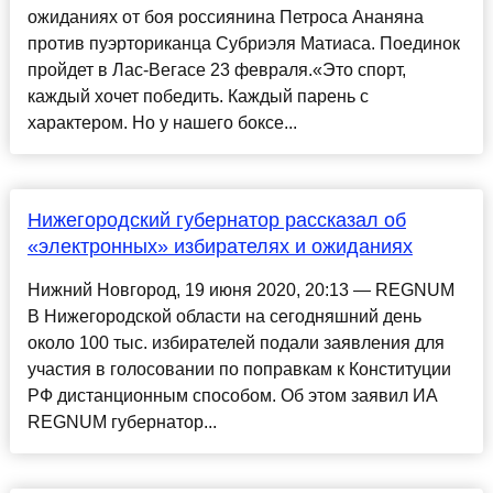
ожиданиях от боя россиянина Петроса Ананяна
против пуэрториканца Субриэля Матиаса. Поединок
пройдет в Лас-Вегасе 23 февраля.«Это спорт,
каждый хочет победить. Каждый парень с
характером. Но у нашего боксе...
Нижегородский губернатор рассказал об
«электронных» избирателях и ожиданиях
Нижний Новгород, 19 июня 2020, 20:13 — REGNUM
В Нижегородской области на сегодняшний день
около 100 тыс. избирателей подали заявления для
участия в голосовании по поправкам к Конституции
РФ дистанционным способом. Об этом заявил ИА
REGNUM губернатор...