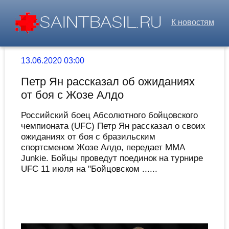
К новостям
13.06.2020 03:00
Петр Ян рассказал об ожиданиях
от боя с Жозе Алдо
Российский боец Абсолютного бойцовского
чемпионата (UFC) Петр Ян рассказал о своих
ожиданиях от боя с бразильским
спортсменом Жозе Алдо, передает MMA
Junkie. Бойцы проведут поединок на турнире
UFC 11 июля на "Бойцовском ......