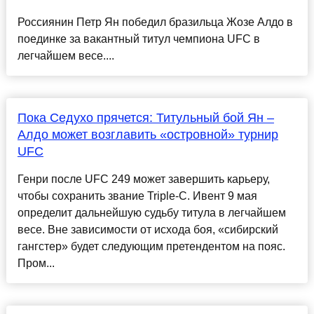
Россиянин Петр Ян победил бразильца Жозе Алдо в
поединке за вакантный титул чемпиона UFC в
легчайшем весе....
Пока Седухо прячется: Титульный бой Ян –
Алдо может возглавить «островной» турнир
UFC
Генри после UFC 249 может завершить карьеру,
чтобы сохранить звание Triple-C. Ивент 9 мая
определит дальнейшую судьбу титула в легчайшем
весе. Вне зависимости от исхода боя, «сибирский
гангстер» будет следующим претендентом на пояс.
Пром...