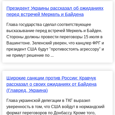
Президент Украины рассказал об ожиданиях
перед встречей Меркель и Байдена
Глава государства сделал соответствующее
высказывание перед встречей Меркель и Байден.
Стороны должны провести переговоры 15 июля в
Вашингтоне. Зеленский уверен, что канцлер ФРГ и
президент США будут "противостоять агрессору" и
не примут решение по ...
Широкие санкции против России: Кравчук
рассказал о своих ожиданиях от Байдена
(Главред, Украина)
Глава украинской делегации в ТКГ выразил
уверенность в том, что США войдут в нормандский
формат переговоров по Донбассу. Кроме того,