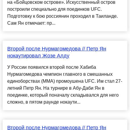
на «Бойцовском острове». Искусственный остров
построили специально для поединков UFC.
Подготовку к бою россиянин проходил в Таиланде.
Сам Ян отмечает: пр...
Второй после Нурмагомедова // Петр Ян
нокаутировал Жозе Алду
У России появился второй после Хабиба
Нурмагомедова чемпион главного в смешанных
единоборствах (MMA) промоушена UFC. Им стал 27-
летний Петр Ян. На турнире в Абу-Даби Ян в
поединке, который поначалу складывался для него
сложно, в пятом раунде нокаути...
Второй после Нурмагомедова // Петр Ян