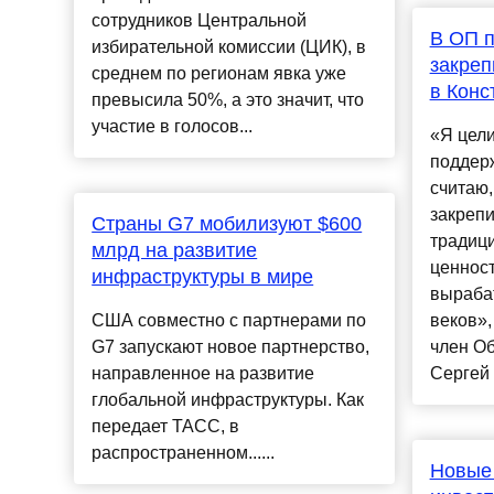
сотрудников Центральной
В ОП 
избирательной комиссии (ЦИК), в
закреп
среднем по регионам явка уже
в Конс
превысила 50%, а это значит, что
участие в голосов...
«Я цел
поддер
считаю,
закрепи
Страны G7 мобилизуют $600
традиц
млрд на развитие
ценност
инфраструктуры в мире
выраба
США совместно с партнерами по
веков»,
G7 запускают новое партнерство,
член О
направленное на развитие
Сергей 
глобальной инфраструктуры. Как
передает ТАСС, в
распространенном......
Новые 