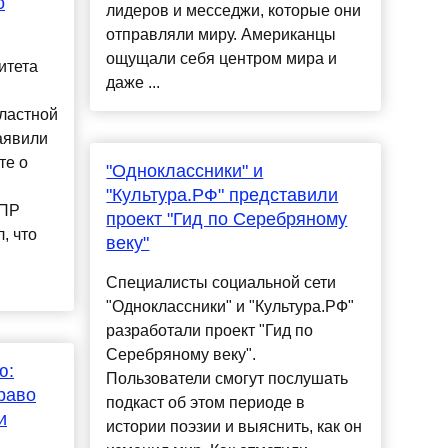
о
лидеров и месседжи, которые они
отправляли миру. Американцы
ощущали себя центром мира и
итета
даже ...
ластной
аявили
те о
"Одноклассники" и
"Культура.РФ" представили
ДПР
проект "Гид по Серебряному
, что
веку"
Специалисты социальной сети
"Одноклассники" и "Культура.РФ"
разработали проект "Гид по
Серебряному веку".
ю:
Пользователи смогут послушать
раво
подкаст об этом периоде в
и
истории поэзии и выяснить, как он