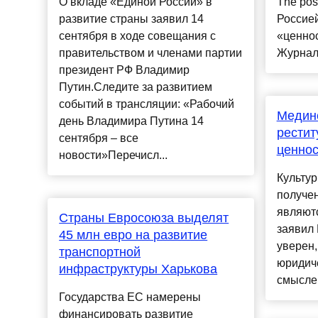
О вкладе «Единой России» в
The pos
развитие страны заявил 14
Россие
сентября в ходе совещания с
«ценнос
правительством и членами партии
Журнали
президент РФ Владимир
Путин.Следите за развитием
событий в трансляции: «Рабочий
Мединс
день Владимира Путина 14
рестит
сентября – все
ценнос
новости»Перечисл...
Культур
получен
являютс
Страны Евросоюза выделят
заявил
45 млн евро на развитие
уверен,
транспортной
юридич
инфраструктуры Харькова
смысле.
Государства ЕС намерены
финансировать развитие