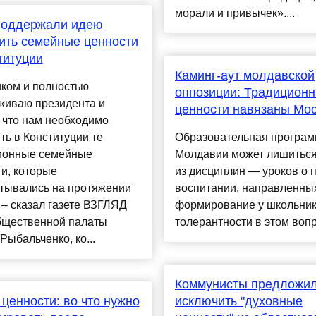
морали и привычек»....
поддержали идею
ить семейные ценности
титуции
Каминг-аут молдавской
иком и полностью
оппозиции: Традицион
живаю президента и
ценности навязаны Мо
 что нам необходимо
ть в Конституции те
Образовательная програ
ионные семейные
Молдавии может лишиться
и, которые
из дисциплин — уроков о 
тывались на протяжении
воспитании, направленны
 – сказал газете ВЗГЛЯД
формирование у школьни
бщественной палаты
толерантности в этом вопро
Рыбальченко, ко...
Коммунисты предложи
ценности: во что нужно
исключить "духовные