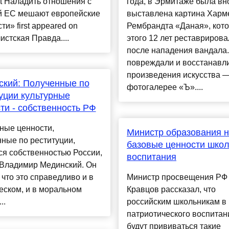
t Наладить отношения с
года, в Эрмитаже была вн
й ЕС мешают европейские
выставлена картина Харм
ти» first appeared on
Рембрандта «Даная», кото
стская Правда....
этого 12 лет реставрирова
после нападения вандала.
повреждали и восстанавл
произведения искусства —
кий: Полученные по
фотогалерее «Ъ»....
уции культурные
ти - собственность РФ
ные ценности,
Министр образования 
ные по реституции,
базовые ценности школ
я собственностью России,
воспитания
 Владимир Мединский. Он
 что это справедливо и в
Министр просвещения РФ
еском, и в моральном
Кравцов рассказал, что
..
российским школьникам в
патриотического воспитан
будут прививаться такие