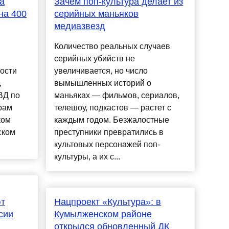
а
Зачем поп-культура делает из
на 400
серийных маньяков
медиазвезд
Количество реальных случаев
серийных убийств не
ости
увеличивается, но число
,
вымышленных историй о
ВД по
маньяках — фильмов, сериалов,
рам
телешоу, подкастов — растет с
ком
каждым годом. Безжалостные
ском
преступники превратились в
культовых персонажей поп-
культуры, а их с...
ют
Нацпроект «Культура»: в
сии
Кумылженском районе
открылся обновленный ДК