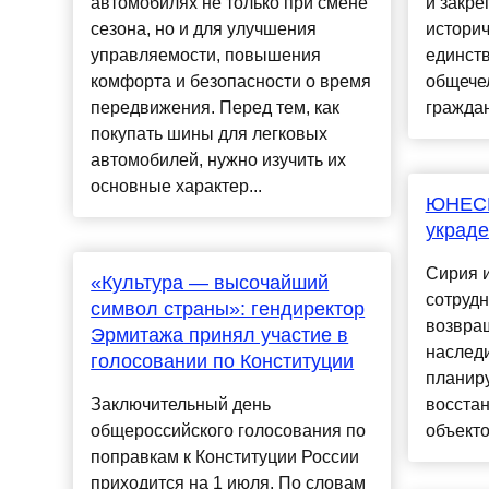
автомобилях не только при смене
и закре
сезона, но и для улучшения
истори
управляемости, повышения
единств
комфорта и безопасности о время
общече
передвижения. Перед тем, как
граждан.
покупать шины для легковых
автомобилей, нужно изучить их
основные характер...
ЮНЕСК
украде
Сирия 
«Культура — высочайший
сотрудн
символ страны»: гендиректор
возвра
Эрмитажа принял участие в
наслед
голосовании по Конституции
планир
Заключительный день
восста
общероссийского голосования по
объектов
поправкам к Конституции России
приходится на 1 июля. По словам