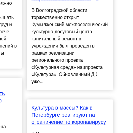
олжно
В Волгоградской области
вышать
торжественно открыт
руд и
Кумылженский межпоселенческий
трече
культурно-досуговый центр —
чей
капитальный ремонт в
нений в
учреждении был проведен в
ны
рамках реализации
регионального проекта
«Культурная среда» нацпроекта
«Культура». Обновленный ДК
уже...
ть
ю
Культура в массы? Как в
Петербурге реагируют на
ограничение по коронавирусу
она