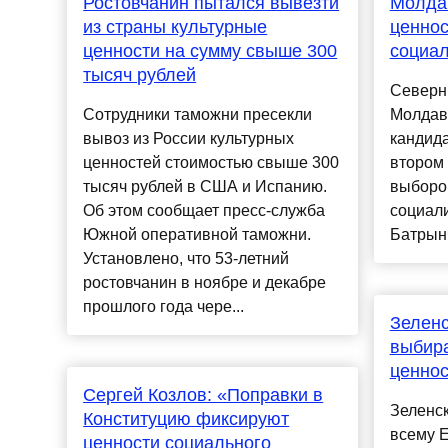
Ростовчанин пытался вывезти
Молда
из страны культурные
ценно
ценности на сумму свыше 300
социа
тысяч рублей
Северн
Сотрудники таможни пресекли
Молдави
вывоз из России культурных
кандид
ценностей стоимостью свыше 300
втором 
тысяч рублей в США и Испанию.
выборов
Об этом сообщает пресс-служба
социал
Южной оперативной таможни.
Батрынча
Установлено, что 53-летний
ростовчанин в ноябре и декабре
прошлого года чере...
Зеленс
выбир
ценнос
Сергей Козлов: «Поправки в
Зеленск
Конституцию фиксируют
всему Е
ценности социального