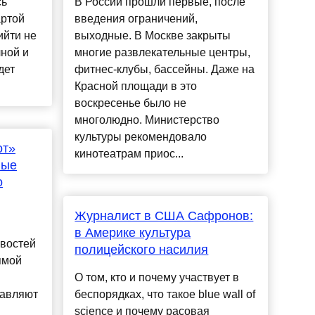
сь
В России прошли первые, после
артой
введения ограничений,
ийти не
выходные. В Москве закрыты
чной и
многие развлекательные центры,
дет
фитнес-клубы, бассейны. Даже на
Красной площади в это
воскресенье было не
многолюдно. Министерство
культуры рекомендовало
от»
кинотеатрам приос...
ные
о
Журналист в США Сафронов:
в Америке культура
овостей
полицейского насилия
ямой
О том, кто и почему участвует в
тавляют
беспорядках, что такое blue wall of
science и почему расовая