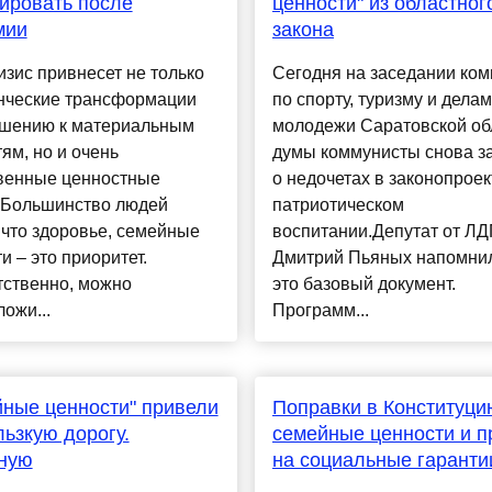
ировать после
ценности" из областног
мии
закона
изис привнесет не только
Сегодня на заседании ком
нческие трансформации
по спорту, туризму и делам
ошению к материальным
молодежи Саратовской об
ям, но и очень
думы коммунисты снова з
венные ценностные
о недочетах в законопроек
. Большинство людей
патриотическом
 что здоровье, семейные
воспитании.Депутат от Л
и – это приоритет.
Дмитрий Пьяных напомнил
тственно, можно
это базовый документ.
ожи...
Программ...
ные ценности" привели
Поправки в Конституци
льзкую дорогу.
семейные ценности и п
ную
на социальные гаранти