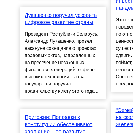
инвест
панде
Лукашенко поручил ускорить
Этот кр
цифровое развитие страны
поведе
Президент Республики Беларусь,
по отн
Александр Лукашенко, провел
ценност
накануне совещание о проектах
сущест
правовых актов, направленных
сдвиги
на пресечение незаконных
поймет,
финансовых операций в сфере
ценност
высоких технологий. Глава
Соотве
государства поручил
предпол
правительству к лету этого года ...
"Семей
Пригожин: Поправки к
на ско
Конституции обеспечивают
Желез
эволюционное развитие