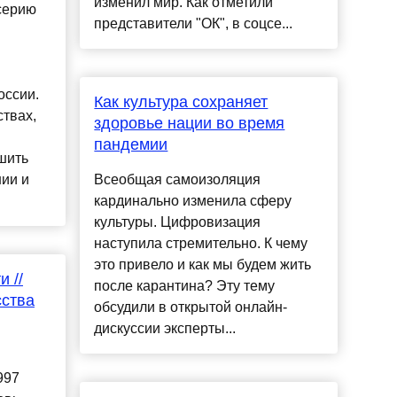
изменил мир. Как отметили
серию
представители "ОК", в соцсе...
оссии.
Как культура сохраняет
твах,
здоровье нации во время
пандемии
шить
ии и
Всеобщая самоизоляция
кардинально изменила сферу
культуры. Цифровизация
наступила стремительно. К чему
это привело и как мы будем жить
 //
после карантина? Эту тему
сства
обсудили в открытой онлайн-
дискуссии эксперты...
997