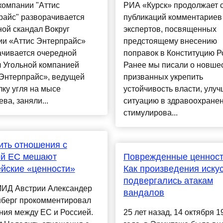
компании "Аттис
РИА «Курск» продолжает 
райс" разворачивается
публикаций комментариев
ой скандал Вокруг
экспертов, посвященных
ии «Аттис Энтерпрайс»
предстоящему внесению
ачивается очередной
поправок в Конституцию Р
л Угольной компанией
Ранее мы писали о новшес
 Энтерпрайс», ведущей
призванных укрепить
ку угля на мысе
устойчивость власти, улуч
ва, заняли...
ситуацию в здравоохранен
стимулирова...
ть отношения с
ей ЕС мешают
Поврежденные ценности
йские «ценности»
Как произведения иску
подвергались атакам
МИД Австрии Александер
вандалов
берг прокомментировал
ния между ЕС и Россией.
25 лет назад, 14 октября 1