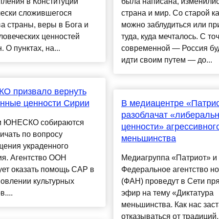
пления в Конституции
была написана, изменили
чески сложившегося
страна и мир. Со старой к
а страны, веры в Бога и
можно заблудиться или пр
ловеческих ценностей
туда, куда мечталось. С то
 О пунктах, на...
современной — Россия бу
идти своим путем — до...
О призвало вернуть
нные ценности Сирии
В медиацентре «Патри
разоблачат «либераль
и ЮНЕСКО собираются
ценности» агрессивног
ичать по вопросу
меньшинства
щения украденного
ия. Агентство ООН
Медиагруппа «Патриот» и
ует оказать помощь САР в
Федеральное агентство н
новлении культурных
(ФАН) проведут в Сети пр
....
эфир на тему «Диктатура
меньшинства. Как нас зас
отказываться от традиций,