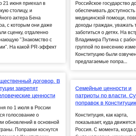
 21 июня приехал в
Российское государство д
кую столицу, и
обеспечивать доступность
йного актера Бена
медицинской помощи, по
а, с которым они даже
доходы граждан, уважать т
ли сценку, отдаленно
заботиться о детях. На вс
нающую "Знакомство с
Владимира Путина с рабо
ми". На какой PR-эффект
группой по внесению изме
Конституцию были озвуче
предлагаемые попра...
щественный договор. В
туции закрепят
Семейные ценности и
ловеческие ценности
патриоты по власти. Су
поправок в Конституци
ня по 1 июля в России
ся голосование о
Конституция, как карта,
ии обновлений в основной
показывает, куда движется
траны. Поправки коснутся
Россия. С момента, когда 