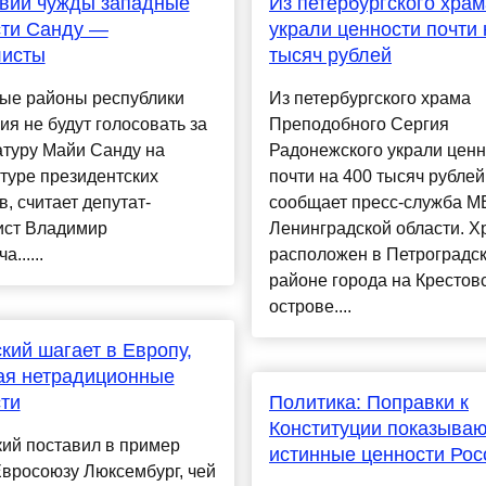
вии чужды западные
Из петербургского храм
сти Санду —
украли ценности почти 
листы
тысяч рублей
ые районы республики
Из петербургского храма
я не будут голосовать за
Преподобного Сергия
атуру Майи Санду на
Радонежского украли ценн
туре президентских
почти на 400 тысяч рублей
, считает депутат-
сообщает пресс-служба М
ист Владимир
Ленинградской области. Х
......
расположен в Петроградс
районе города на Крестов
острове....
кий шагает в Европу,
ая нетрадиционные
ти
Политика: Поправки к
Конституции показыва
ий поставил в пример
истинные ценности Рос
вросоюзу Люксембург, чей