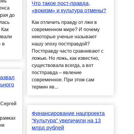
овь
Что такое пост-правда,
енса
«вокизм» и культура отмены?
рая до
лась
Как отличить правду от лжи в
 Как
современном мире? И почему
ивали
некоторые ученые называют
 в
нашу эпоху постправдой?
Постправду часто сравнивают с
ложью. Но ложь, как известно,
существовала всегда, а вот
постправда – явление
назвал
современное. При этом сам
ьного
термин яв...
 Сергей
Финансирование нацпроекта
 рамках
"Культура" увеличили на 13
ия
млрд рублей