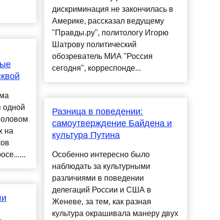
дискриминация не закончилась в
Америке, рассказал ведущему
"Правды.ру", политологу Игорю
Шатрову политический
обозреватель МИА "Россия
ные
сегодня", корреспонде...
сквой
мма
 одной
Разница в поведении:
половом
самоутверждение Байдена и
х на
культура Путина
ков
се......
Особенно интересно было
наблюдать за культурными
различиями в поведении
делегаций России и США в
ли
Женеве, за тем, как разная
культура окрашивала манеру двух