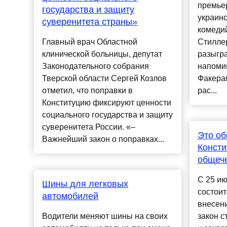
премьер
государства и защиту
украинс
суверенитета страны»
комеди
Главный врач Областной
Стиллер
клинической больницы, депутат
разыгра
Законодательного собрания
напоми
Тверской области Сергей Козлов
Факера
отметил, что поправки в
рас...
Конституцию фиксируют ценности
социального государства и защиту
суверенитета России. «–
Это об
Важнейший закон о поправках...
Консти
общече
С 25 ию
Шины для легковых
состоит
автомобилей
внесен
Водители меняют шины на своих
закон с