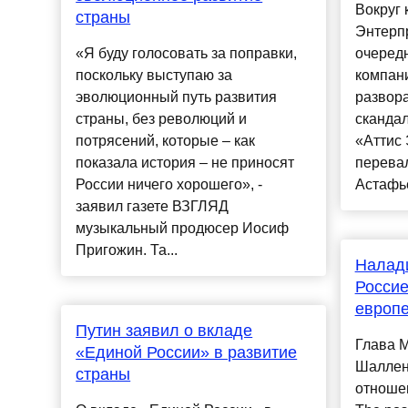
Вокруг 
страны
Энтерп
«Я буду голосовать за поправки,
очередн
поскольку выступаю за
компан
эволюционный путь развития
развор
страны, без революций и
сканда
потрясений, которые – как
«Аттис
показала история – не приносят
перевал
России ничего хорошего», -
Астафье
заявил газете ВЗГЛЯД
музыкальный продюсер Иосиф
Пригожин. Та...
Налади
Росси
европе
Путин заявил о вкладе
Глава 
«Единой России» в развитие
Шаллен
страны
отноше