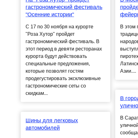
гастрономический фестиваль
пройде
"Осенние истории"
фейер
С 17 по 30 ноября на курорте
В этом 
"Роза Хутор" пройдет
традиц
гастрономический фестиваль. В
народов
этот период в девяти ресторанах
выступ
курорта будут действовать
пиротех
специальные предложения,
Латинс
которые позволят гостям
Азии....
продегустировать эксклюзивные
гастрономические сеты со
скидкам...
В горо
улично
В Сара
Шины для легковых
уличной
автомобилей
сообща