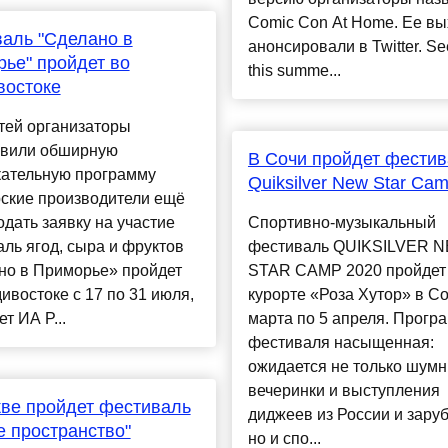
Comic Con At Home. Ее вы
аль "Сделано в
анонсировали в Twitter. Se
ье" пройдет во
this summe...
востоке
тей организаторы
овили обширную
В Сочи пройдет фести
кательную программу
Quiksilver New Star Ca
ские производители ещё
одать заявку на участие
Спортивно-музыкальный
ль ягод, сыра и фруктов
фестиваль QUIKSILVER 
но в Приморье» пройдет
STAR CAMP 2020 пройдет
ивостоке с 17 по 31 июля,
курорте «Роза Хутор» в Со
т ИА P...
марта по 5 апреля. Прогр
фестиваля насыщенная:
ожидается не только шум
вечеринки и выступления
ве пройдет фестиваль
диджеев из России и зару
е пространство"
но и спо...