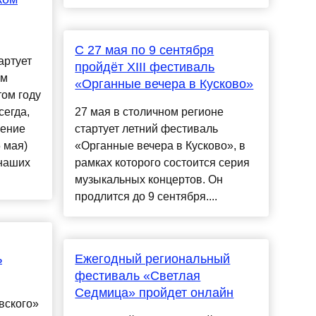
С 27 мая по 9 сентября
артует
пройдёт XIII фестиваль
ым
«Органные вечера в Кусково»
том году
сегда,
27 мая в столичном регионе
чение
стартует летний фестиваль
5 мая)
«Органные вечера в Кусково», в
 наших
рамках которого состоится серия
музыкальных концертов. Он
продлится до 9 сентября....
ь
Ежегодный региональный
фестиваль «Светлая
Седмица» пройдет онлайн
вского»