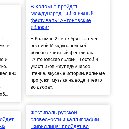
В Коломне пройдет
Международный книжный
фестиваль "Антоновские
яблоки"
CP
В Коломне 2 сентября стартует
еля в
восьмой Международный
е
яблочно-книжный фестиваль
nd и
"Антоновские яблоки". Гостей и
аже.
участников ждут вдумчивое
сшедших
чтение, вкусные истории, вольные
ы
прогулки, музыка на воде и театр
е
во дворах...
б...
Фестиваль русской
ойдет
словесности и каллиграфии
ых
"Кириллица" пройдет во