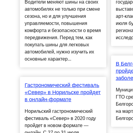
Водители меняют шины на своих
государ
автомобилях не только при смене
выстав
сезона, но и для улучшения
арт-кла
управляемости, повышения
июля бу
комфорта и безопасности о время
регион
передвижения. Перед тем, как
исследо
покупать шины для легковых
автомобилей, нужно изучить их
основные характер...
В Белг
пройде
забол
Гастрономический фестиваль
Муници
«Север» в Норильске пройдет
ГТО ср
в онлайн-формате
Белгор
Норильский гастрономический
на март
фестиваль «Север» в 2020 году
Белгоро
пройдет в новом формате —
онлайн. С 27 по 31 июля