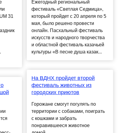
е
Ежегодный региональный
ли
фестиваль «Светлая Седмица»,
UM 31
который пройдет с 20 апреля по 5
мая, было решено провести
аздник
онлайн. Пасхальный фестиваль
искусств и народного творчества
и областной фестиваль казачьей
.
культуры «В песне душа казак...
На ВДНХ пройдет второй
го
фестиваль животных из
ьшой
городских приютов
Горожане смогут погулять по
рии
территории с собаками, поиграть
ится
с кошками и забрать
понравившееся животное
ресс-
домой....