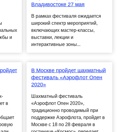
Владивостоке 27 мая
В рамках фестиваля ожидается
ы
широкий спектр мероприятий,
нальных
включающих мастер-классы,
жбы и
выставки, лекции и
интерактивные зоны...
пройдет
В Москве пройдет шахматный
фестиваль «Аэрофлот Опен
2020»
к-
Шахматный фестиваль
ет в
«Аэрофлот Опен 2020»,
традиционно проводимый при
общает
поддержке Аэрофлота, пройдет в
фровую
Москве с 18 по 28 февраля в
вали
гостинице «Космос», передает