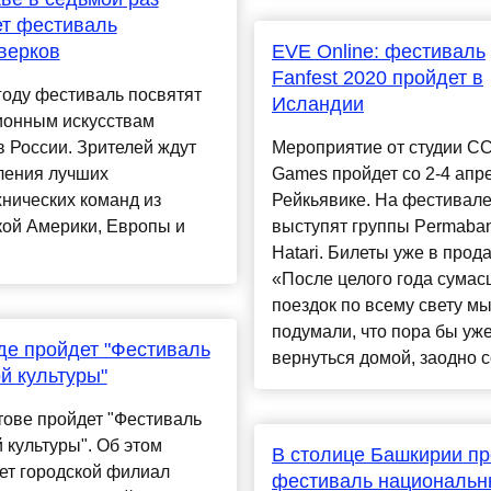
т фестиваль
верков
EVE Online: фестиваль
Fanfest 2020 пройдет в
году фестиваль посвятят
Исландии
ионным искусствам
 России. Зрителей ждут
Мероприятие от студии C
ления лучших
Games пройдет со 2-4 апр
нических команд из
Рейкьявике. На фестивал
кой Америки, Европы и
выступят группы Permaba
Hatari. Билеты уже в прод
«После целого года сума
поездок по всему свету м
подумали, что пора бы уж
де пройдет "Фестиваль
вернуться домой, заодно со
й культуры"
тове пройдет "Фестиваль
 культуры". Об этом
В столице Башкирии пр
ет городской филиал
фестиваль национальн