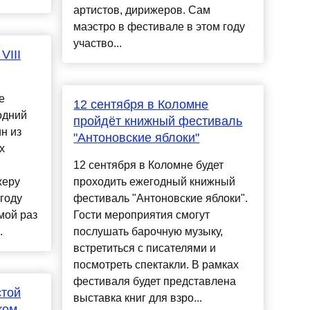
артистов, дирижеров. Сам
маэстро в фестивале в этом году
участво...
VIII
е
12 сентября в Коломне
одний
пройдёт книжный фестиваль
н из
"Антоновские яблоки"
х
12 сентября в Коломне будет
жеру
проходить ежегодный книжный
году
фестиваль "Антоновские яблоки".
мой раз
Гости мероприятия смогут
.
послушать барочную музыку,
встретиться с писателями и
посмотреть спектакли. В рамках
фестиваля будет представлена
стой
выставка книг для взро...
ком