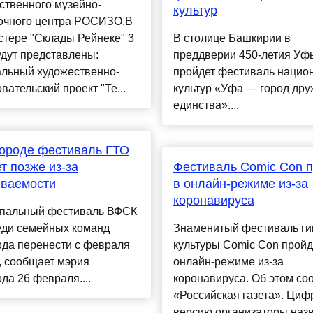
ственного музейно-
культур
очного центра РОСИЗО.В
стере "Склады Рейнеке" 3
В столице Башкирии в
дут представлены:
преддверии 450-летия Уф
альный художественно-
пройдет фестиваль нацио
вательский проект "Те...
культур «Уфа — город дру
единства»....
ороде фестиваль ГТО
т позже из-за
Фестиваль Comic Con 
еваемости
в онлайн-режиме из-за
коронавируса
пальный фестиваль ВФСК
еди семейных команд
Знаменитый фестиваль ги
ода перенести с февраля
культуры Comic Con пройд
, сообщает мэрия
онлайн-режиме из-за
да 26 февраля....
коронавируса. Об этом со
«Российская газета». Ци
версию организаторы наз