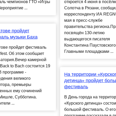
аль чемпионов ГТО «Игры
откроется 4 июня в посёлк
ероприятие ...
Солотча в Рязани, сообщи
корреспонденту ИА REGN
мая в пресс-службе
правительства региона.Пр
тове пройдет
посвящён 130-летию
аль музыки Баха
выдающегося писателя
Константина Паустовского
тове пройдет фестиваль
Главными площадками ...
fest. Об этом сообщает
ватория.Вечер камерной
Back to Bach состоится 19
В программе -
На территории «Курско
едения великого
детинца» пройдет бол
итора, премьеры
фестиваль
енных ему сочинений
Мишле, Субботина.
В День города на террито
тели ...
«Курского детинца» состо
большой фестиваль. О его
программе рассказали в п