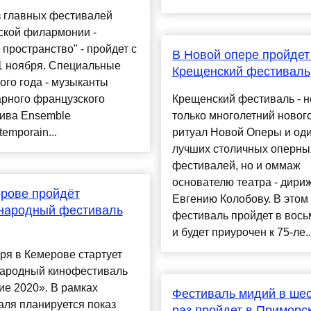
з главных фестивалей
ской филармонии -
 пространство" - пройдет с
В Новой опере пройдет 
1 ноября. Специальные
Крещенский фестиваль
того года - музыканты
арного французского
Крещенский фестиваль - н
тива Ensemble
только многолетний новог
temporain...
ритуал Новой Оперы и оди
лучших столичных оперны
фестивалей, но и оммаж
основателю театра - дири
рове пройдёт
Евгению Колобову. В этом 
народный фестиваль
фестиваль пройдет в вось
и будет приурочен к 75-ле..
ря в Кемерове стартует
ародный кинофестиваль
е 2020». В рамках
Фестиваль мидий в ше
ля планируется показ
раз пройдет в Приморс