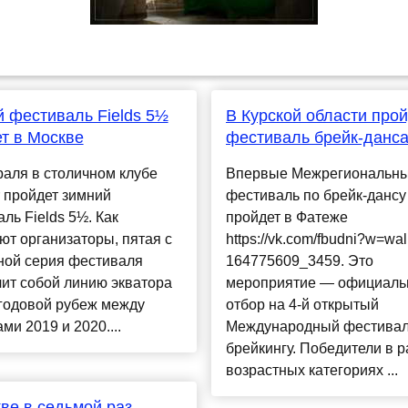
 фестиваль Fields 5½
В Курской области про
т в Москве
фестиваль брейк-данс
аля в столичном клубе
Впервые Межрегиональн
 пройдет зимний
фестиваль по брейк-дансу
ль Fields 5½. Как
пройдет в Фатеже
т организаторы, пятая с
https://vk.com/fbudni?w=wal
ной серия фестиваля
164775609_3459. Это
ит собой линию экватора
мероприятие — официал
годовой рубеж между
отбор на 4-й открытый
ми 2019 и 2020....
Международный фестивал
брейкингу. Победители в 
возрастных категориях ...
ве в седьмой раз