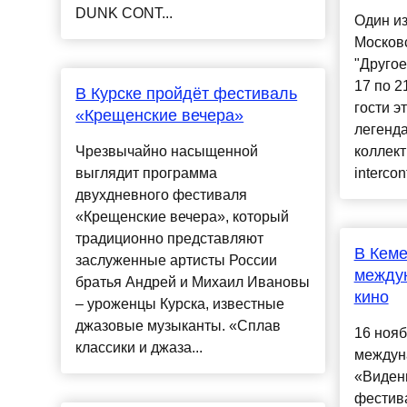
DUNK CONT...
Один и
Москов
"Другое
17 по 2
В Курске пройдёт фестиваль
гости э
«Крещенские вечера»
легенд
Чрезвычайно насыщенной
коллек
выглядит программа
intercon
двухдневного фестиваля
«Крещенские вечера», который
традиционно представляют
В Кеме
заслуженные артисты России
между
братья Андрей и Михаил Ивановы
кино
– уроженцы Курска, известные
джазовые музыканты. «Сплав
16 нояб
классики и джаза...
междун
«Видени
фестива