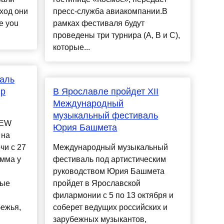
ход они
пресс-служба авиакомпании.В
e you
рамках фестиваля будут
проведены три турнира (А, В и С),
которые...
валь
mp
В Ярославле пройдет XII
Международный
музыкальный фестиваль
NEW
Юрия Башмета
 на
чи с 27
Международный музыкальный
амма у
фестиваль под артистическим
руководством Юрия Башмета
ные
пройдет в Ярославской
филармонии с 5 по 13 октября и
бежья,
соберет ведущих российских и
зарубежных музыкантов,