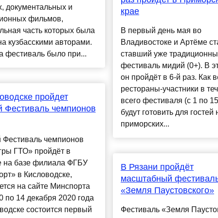
, документальных и
крае
ионных фильмов,
льная часть которых была
В первый день мая во
а кузбасскими авторами.
Владивостоке и Артёме ст
а фестиваль было при...
ставший уже традиционн
фестиваль мидий (0+). В э
он пройдёт в 6-й раз. Как в
рестораны-участники в те
оводске пройдет
всего фестиваля (с 1 по 1
й Фестиваль чемпионов
будут готовить для гостей
приморских...
 Фестиваль чемпионов
гры ГТО» пройдёт в
е на базе филиала ФГБУ
В Рязани пройдёт
рт» в Кисловодске,
масштабный фестивал
ется на сайте Минспорта
«Земля Паустовского»
0 по 14 декабря 2020 года
водске состоится первый
Фестиваль «Земля Паусто