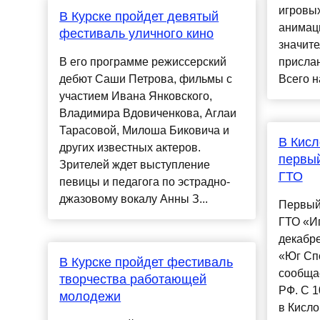
игровых
В Курске пройдет девятый
анимац
фестиваль уличного кино
значите
В его программе режиссерский
прислан
дебют Саши Петрова, фильмы с
Всего н
участием Ивана Янковского,
Владимира Вдовиченкова, Аглаи
Тарасовой, Милоша Биковича и
В Кисл
других известных актеров.
первы
Зрителей ждет выступление
ГТО
певицы и педагога по эстрадно-
джазовому вокалу Анны З...
Первый
ГТО «И
декабр
«Юг Спо
В Курске пройдет фестиваль
сообща
творчества работающей
РФ. С 1
молодежи
в Кисло