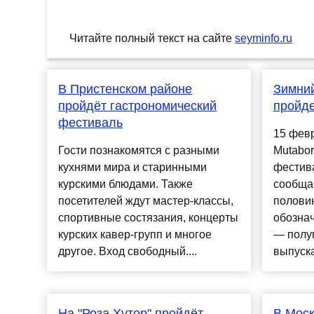
Читайте полный текст на сайте
seyminfo.ru
В Пристенском районе
Зимний
пройдёт гастрономический
пройде
фестиваль
15 февр
Гости познакомятся с разными
Mutabor
кухнями мира и старинными
фестива
курскими блюдами. Также
сообщаю
посетителей ждут мастер-классы,
полови
спортивные состязания, концерты
обознач
курских кавер-групп и многое
— полу
другое. Вход свободный....
выпуска
На "Роза Хутор" пройдёт
В Моск