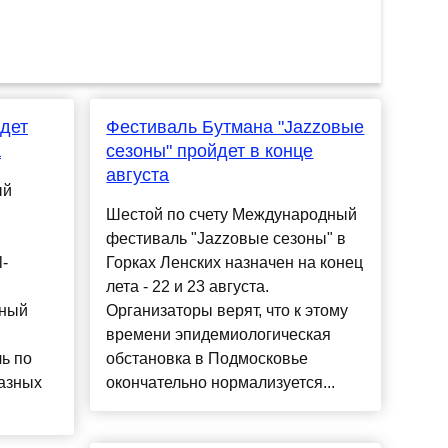
йдет
Фестиваль Бутмана "Jazzовые
а
сезоны" пройдет в конце
августа
ый
Шестой по счету Международный
фестиваль "Jazzовые сезоны" в
l-
Горках Ленских назначен на конец
лета - 22 и 23 августа.
ьный
Организаторы верят, что к этому
времени эпидемиологическая
ь по
обстановка в Подмосковье
разных
окончательно нормализуется...