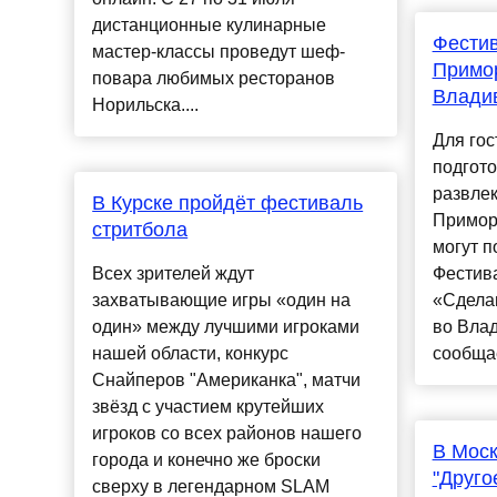
дистанционные кулинарные
Фестив
мастер-классы проведут шеф-
Примор
повара любимых ресторанов
Влади
Норильска....
Для гос
подгот
развле
В Курске пройдёт фестиваль
Примор
стритбола
могут п
Всех зрителей ждут
Фестива
захватывающие игры «один на
«Сдела
один» между лучшими игроками
во Влад
нашей области, конкурс
сообщае
Снайперов "Американка", матчи
звёзд с участием крутейших
игроков со всех районов нашего
В Моск
города и конечно же броски
"Друго
сверху в легендарном SLAM