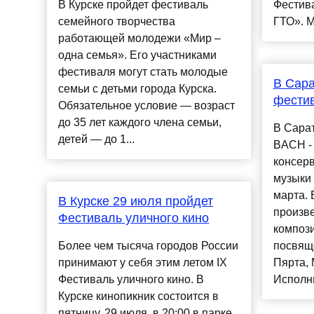
В Курске пройдет фестиваль
Фестив
семейного творчества
ГТО». М
работающей молодежи «Мир –
одна семья». Его участниками
фестиваля могут стать молодые
В Сара
семьи с детьми города Курска.
фестив
Обязательное условие — возраст
до 35 лет каждого члена семьи,
В Сара
детей — до 1...
BACH - 
консер
музыки 
марта. 
В Курске 29 июля пройдет
произв
Фестиваль уличного кино
композ
Более чем тысяча городов России
посвящ
принимают у себя этим летом IX
Пярта, 
Фестиваль уличного кино. В
Исполни
Курске кинопикник состоится в
пятницу, 29 июля, в 20:00 в парке