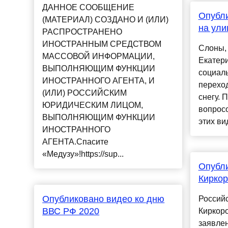
ДАННОЕ СООБЩЕНИЕ
Опубли
(МАТЕРИАЛ) СОЗДАНО И (ИЛИ)
на ули
РАСПРОСТРАНЕНО
ИНОСТРАННЫМ СРЕДСТВОМ
Слоны,
МАССОВОЙ ИНФОРМАЦИИ,
Екатери
ВЫПОЛНЯЮЩИМ ФУНКЦИИ
социал
ИНОСТРАННОГО АГЕНТА, И
переход
(ИЛИ) РОССИЙСКИМ
снегу. 
ЮРИДИЧЕСКИМ ЛИЦОМ,
вопросо
ВЫПОЛНЯЮЩИМ ФУНКЦИИ
этих вид
ИНОСТРАННОГО
АГЕНТА.Спасите
«Медузу»!https://sup...
Опубли
Киркор
Опубликовано видео ко дню
Россий
ВВС РФ 2020
Киркоро
заявле