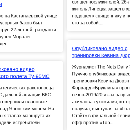
священнослужителей. 26-
и
житель Липецка зашел в х
е на Кастанаевской улице
подошел к священнику и п
мусорных баков был
его за собой....
труп 22-летней гражданки
оурен Моралес
ес....
Опубликовано видео с
тренировки Кевина Дю
Журналист The Nets Daily
иковано видео
Пуччио опубликовал видео
ого полета Ту-95МС
тренировки Кевина Дюрэн
атегических ракетоносца
Форвард «Бруклина» проп
С дальней авиации ВКС
сезон-2019/20 из-за разры
 совершили плановые
ахиллова сухожилия, кото
 над Японским морем. На
получил, выступая за «Го
ых этапах маршрута их
Стэйт» в финальной серии
одили истребители
офф против «Тор...
..