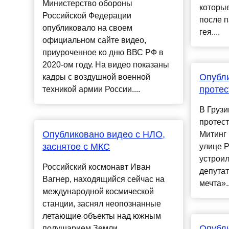
Министерство обороны
которые
Российской Федерации
после п
опубликовало на своем
гея....
официальном сайте видео,
приуроченное ко дню ВВС РФ в
2020-ом году. На видео показаны
Опубл
кадры с воздушной военной
протес
техникой армии России....
В Грузи
протест
Опубликовано видео с НЛО,
Митинг 
заснятое с МКС
улице Р
устроил
Российский космонавт Иван
депутат
Вагнер, находящийся сейчас на
мечта»..
международной космической
станции, заснял неопознанные
летающие объекты над южным
Опубл
полушарием Земли....