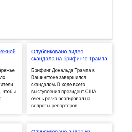
нежной
Опубликовано видео
скандала на брифинге Трампа
ережье
Брифинг Дональда Трампа в
ило
Вашингтоне завершился
жители
скандалом. В ходе всего
, чтобы
выступления президент США
с
очень резко реагировал на
.
вопросы репортеров....
Опубликовано видео из