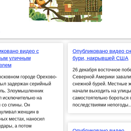
u
ковано видео с
Опубликовано видео с
ным уличным
бури, накрывшей США
елем
26 декабря восточное поб
осковном городе Орехово-
Северной Америки завал
был задержан серийный
снежной бурей. Местные 
ель. Злоумышленник
начали выходить на улицы
л исключительно на
самостоятельно бороться 
 со спины. Он
последствиями непогоды...
ауливал женщин в
ных местах, наносил
удары, а потом
Опубликовано видео