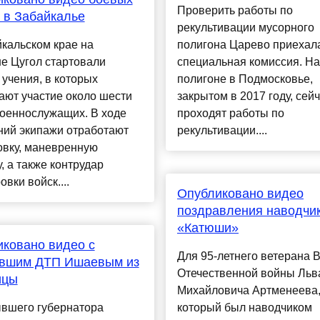
Проверить работы по
 в Забайкалье
рекультивации мусорного
кальском крае на
полигона Царево приехал
е Цугол стартовали
специальная комиссия. На
учения, в которых
полигоне в Подмосковье,
ают участие около шести
закрытом в 2017 году, сей
военнослужащих. В ходе
проходят работы по
ний экипажи отработают
рекультивации....
овку, маневренную
, а также контрудар
овки войск....
Опубликовано видео
поздравления наводчи
«Катюши»
ковано видео с
Для 95-летнего ветерана 
ившим ДТП Ишаевым из
Отечественной войны Льв
ицы
Михайловича Артменеева
ывшего губернатора
который был наводчиком