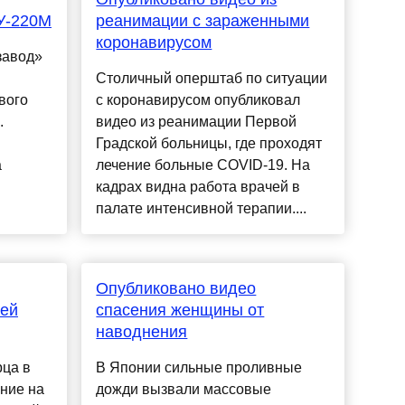
У-220М
реанимации с зараженными
коронавирусом
завод»
Столичный оперштаб по ситуации
вого
с коронавирусом опубликовал
.
видео из реанимации Первой
Градской больницы, где проходят
а
лечение больные COVID-19. На
кадрах видна работа врачей в
палате интенсивной терапии....
Опубликовано видео
лей
спасения женщины от
наводнения
рца в
В Японии сильные проливные
ние на
дожди вызвали массовые