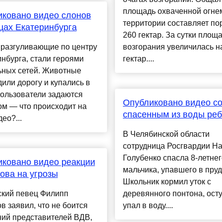
площадь охваченной огне
ковано видео слонов
территории составляет по
цах Екатеринбурга
260 гектар. За сутки площ
 разгуливающие по центру
возгорания увеличилась н
нбурга, стали героями
гектар....
ьных сетей. Животные
или дорогу и купались в
Пользователи задаются
Опубликовано видео с
м — что происходит на
спасенным из воды ре
ео?...
В Челябинской области
сотрудница Росгвардии Н
Голубенко спасла 8-летнег
ковано видео реакции
мальчика, упавшего в пруд
ова на угрозы
Школьник кормил уток с
ский певец Филипп
деревянного понтона, ост
в заявил, что не боится
упал в воду....
ний представителей ВДВ,