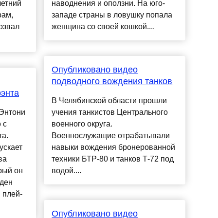
летний
наводнения и оползни. На юго-
рам,
западе страны в ловушку попала
озвал
женщина со своей кошкой....
Опубликовано видео
подводного вождения танков
рэнта
В Челябинской области прошли
 Энтони
учения танкистов Центрального
 с
военного округа.
та.
Военнослужащие отрабатывали
ускает
навыки вождения бронерованной
ва
техники БТР-80 и танков Т-72 под
рый он
водой....
лден
 плей-
Опубликовано видео