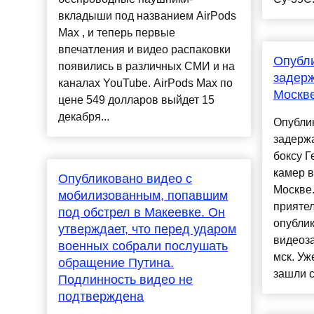
вкладыши под названием AirPods
Max , и теперь первые
впечатления и видео распаковки
Опубл
появились в различных СМИ и на
задер
каналах YouTube. AirPods Max по
Москв
цене 549 долларов выйдет 15
декабря...
Опубли
задерж
боксу Г
камер 
Опубликовано видео с
Москве.
мобилизованным, попавшим
приятел
под обстрел в Макеевке. Он
опублик
утверждает, что перед ударом
видеоза
военных собрали послушать
мск. Уж
обращение Путина.
зашли со
Подлинность видео не
подтверждена