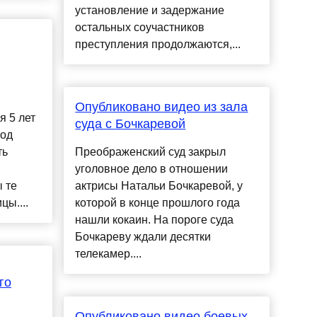
установление и задержание
остальных соучастников
преступления продолжаются,...
Опубликовано видео из зала
я 5 лет
суда с Бочкаревой
год
ть
Преображенский суд закрыл
уголовное дело в отношении
 те
актрисы Натальи Бочкаревой, у
цы....
которой в конце прошлого года
нашли кокаин. На пороге суда
Бочкареву ждали десятки
телекамер....
го
Опубликовано видео боевых