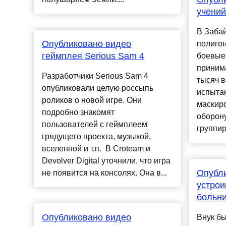
учений
В Забай
Опубликовано видео
полигон
геймплея Serious Sam 4
боевые 
приним
Разработчики Serious Sam 4
тысяч 
опубликовали целую россыпь
испыта
роликов о новой игре. Они
маскир
подробно знакомят
оборону
пользователей с геймплеем
группир
грядущего проекта, музыкой,
вселенной и т.п. В Croteam и
Devolver Digital уточнили, что игра
Опубли
не появится на консолях. Она в...
устро
больн
Опубликовано видео
Внук б