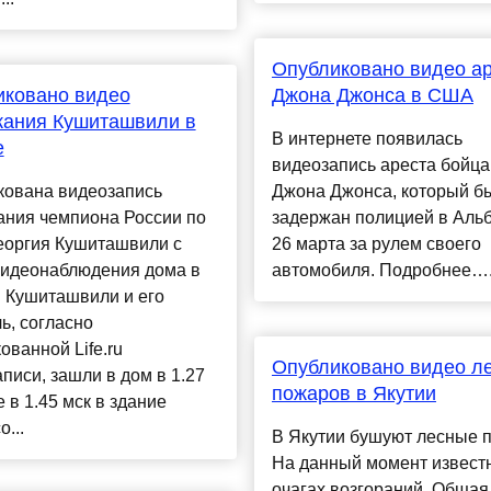
Опубликовано видео а
иковано видео
Джона Джонса в США
жания Кушиташвили в
В интернете появилась
е
видеозапись ареста бойц
кована видеозапись
Джона Джонса, который б
ания чемпиона России по
задержан полицией в Аль
еоргия Кушиташвили с
26 марта за рулем своего
видеонаблюдения дома в
автомобиля. Подробнее….
 Кушиташвили и его
ь, согласно
ованной Life.ru
Опубликовано видео л
писи, зашли в дом в 1.27
пожаров в Якутии
е в 1.45 мск в здание
...
В Якутии бушуют лесные 
На данный момент известн
очагах возгораний. Общая