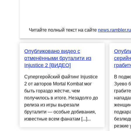
Читайте полный текст на сайте
news.rambler.r
Опубликовано видео с
Опубли
отменёнными бруталити из
серий
Injustice 2 [ВИДЕО]
грабит
Супергеройский файтинг Injustice
В подм
2 от авторов Mortal Kombat мог
Зуево 
быть гораздо жёстче, чем
грабит
получилось в итоге. Незадолго до
напада
релиза из игры вырезали
женщин
бруталити — особые добивания,
подкар
известные всем фанатам [...]...
безлюд
резкие 