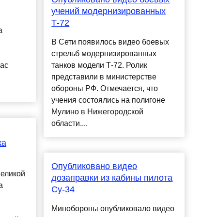
учений модернизированных
Т-72
а
В Сети появилось видео боевых
стрельб модернизированных
час
танков модели Т-72. Ролик
представили в министерстве
обороны РФ. Отмечается, что
учения состоялись на полигоне
Мулино в Нижегородской
области....
ка
Опубликовано видео
Великой
дозаправки из кабины пилота
а
Су-34
,
Минобороны опубликовало видео