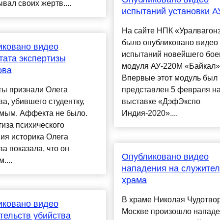
вал своих жертв....
испытаний установки А
На сайте НПК «Уралвагон
было опубликовано видео
иковано видео
испытаний новейшего бое
тата экспертизы
модуля АУ-220М «Байкал»
ова
Впервые этот модуль был
ты признали Олега
представлен 5 февраля н
а, убившего студентку,
выставке «ДэфЭкспо
мым. Аффекта не было.
Индия-2020»....
иза психического
ия историка Олега
а показала, что он
Опубликовано видео
....
нападения на служите
храма
В храме Николая Чудотво
иковано видео
Москве произошло нападе
тельств убийства