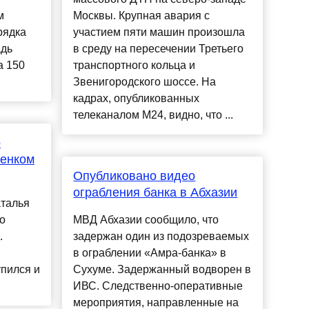
м
Москвы. Крупная авария с
рядка
участием пяти машин произошла
адь
в среду на пересечении Третьего
а 150
транспортного кольца и
Звенигородского шоссе. На
кадрах, опубликованных
телеканалом М24, видно, что ...
о
бенком
Опубликовано видео
ограбления банка в Абхазии
аталья
о
МВД Абхазии сообщило, что
.
задержан один из подозреваемых
в ограблении «Амра-банка» в
упился и
Сухуме. Задержанный водворен в
ИВС. Следственно-оперативные
мероприятия, направленные на