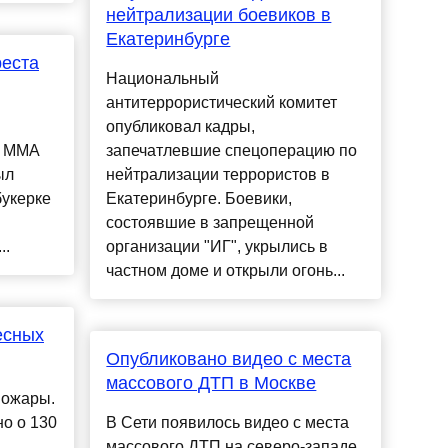
нейтрализации боевиков в
Екатеринбурге
реста
Национальный
антитеррористический комитет
опубликовал кадры,
а ММА
запечатлевшие спецоперацию по
ыл
нейтрализации террористов в
букерке
Екатеринбурге. Боевики,
состоявшие в запрещенной
..
организации "ИГ", укрылись в
частном доме и открыли огонь...
есных
Опубликовано видео с места
массового ДТП в Москве
пожары.
о о 130
В Сети появилось видео с места
массового ДТП на северо-западе