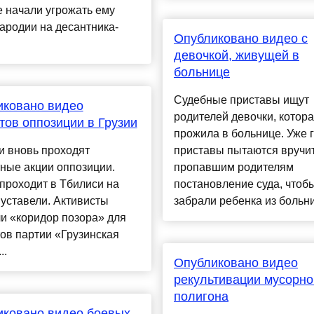
 начали угрожать ему
ародии на десантника-
Опубликовано видео с
девочкой, живущей в
больнице
Судебные приставы ищут
иковано видео
родителей девочки, котора
тов оппозиции в Грузии
прожила в больнице. Уже 
и вновь проходят
приставы пытаются вручи
ные акции оппозиции.
пропавшим родителям
проходит в Тбилиси на
постановление суда, чтобы
уставели. Активисты
забрали ребенка из больни
и «коридор позора» для
ов партии «Грузинская
..
Опубликовано видео
рекультивации мусорно
полигона
иковано видео боевых