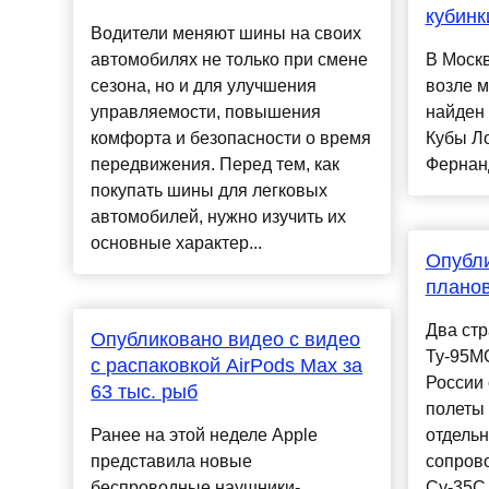
кубинк
Водители меняют шины на своих
автомобилях не только при смене
В Москв
сезона, но и для улучшения
возле 
управляемости, повышения
найден 
комфорта и безопасности о время
Кубы Л
передвижения. Перед тем, как
Фернанд
покупать шины для легковых
автомобилей, нужно изучить их
основные характер...
Опубл
планов
Два стр
Опубликовано видео с видео
Ту-95М
с распаковкой AirPods Max за
России
63 тыс. рыб
полеты
Ранее на этой неделе Apple
отдельн
представила новые
сопров
беспроводные наушники-
Су-35С..