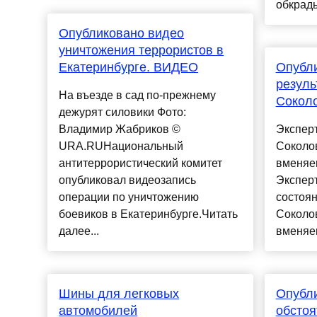
обкрады
Опубликовано видео
уничтожения террористов в
Екатеринбурге. ВИДЕО
Опубл
резуль
На въезде в сад по-прежнему
Сокол
дежурят силовики Фото:
Владимир Жабриков ©
Экспер
URA.RUНациональный
Соколов
антитеррористический комитет
вменяе
опубликовал видеозапись
Эксперт
операции по уничтожению
состоян
боевиков в Екатеринбурге.Читать
Соколов
далее...
вменяем
Шины для легковых
Опубл
автомобилей
обстоя