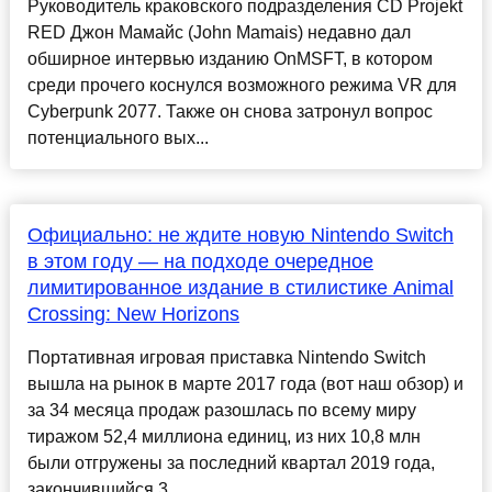
Руководитель краковского подразделения CD Projekt
RED Джон Мамайс (John Mamais) недавно дал
обширное интервью изданию OnMSFT, в котором
среди прочего коснулся возможного режима VR для
Cyberpunk 2077. Также он снова затронул вопрос
потенциального вых...
Официально: не ждите новую Nintendo Switch
в этом году — на подходе очередное
лимитированное издание в стилистике Animal
Crossing: New Horizons
Портативная игровая приставка Nintendo Switch
вышла на рынок в марте 2017 года (вот наш обзор) и
за 34 месяца продаж разошлась по всему миру
тиражом 52,4 миллиона единиц, из них 10,8 млн
были отгружены за последний квартал 2019 года,
закончившийся 3...