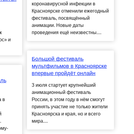
коронавирусной инфекции в
Красноярске отменили ежегодный
фестиваль, посвящённый
анимации. Новые даты
к
проведения ещё неизвестны....
ос» и
Большой фестиваль
мультфильмов в Красноярске
впервые пройдёт онлайн
аль
3 июля стартует крупнейший
анимационный фестиваль
а в
России, в этом году в нём смогут
принять участие не только жители
й
Красноярска и края, но и всего
.
мира....
ому-