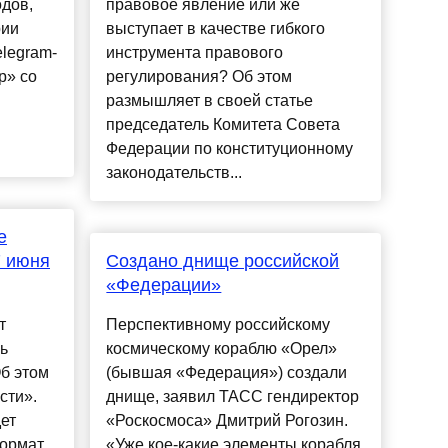
дов,
правовое явление или же
рии
выступает в качестве гибкого
elegram-
инструмента правового
р» со
регулирования? Об этом
размышляет в своей статье
председатель Комитета Совета
Федерации по конституционному
законодательств...
е
7 июня
Создано днище российской
«Федерации»
т
Перспективному российскому
ь
космическому кораблю «Орел»
б этом
(бывшая «Федерация») создали
сти».
днище, заявил ТАСС гендиректор
ет
«Роскосмоса» Дмитрий Рогозин.
формат
«Уже кое-какие элементы корабля