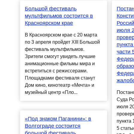
Большой фестиваль
Поста
мультфильмов состоится в
Консти
Красноярском крае
Россий
июля 2
В Красноярском крае с 20 марта
провер
по 3 апреля пройдет XIII Большой
пункта
фестиваль мультфильмов.
части 
Зрители смогут увидеть лучшие
Федера
анимационные фильмы мира и
образо
встретиться с режиссерами.
Федера
Площадками фестиваля станут
жалоб
Дом кино, кинотеатр «Мечта» и
музейный центр «Пло...
Постан
Суда Ро
июля 20
проверк
«Под знаком Паганини»: в
пункта 
Волгограде состоится
5 стать
большой фестиваль