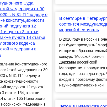
туционного Суда
ской Федерации от 30
020 г. N 31-П "по делу о
В сентябре в Петербур
ке конституционности
состоится Международ
ний подпункта 12
морской фестиваль
 1 и пункта 3 статьи
 также пункта 14 статьи
В 2020 году в России в оч
логового кодекса
раз будет проходить "Морф
ской Федерации в
историко-образовательны
с
конкурс "Морской регион
Державы российской".
овление Конституционного
Мероприятия проводится 
ссийской Федерации от 30
года, один раз в два года. 
20 г. N 31-П "по делу о
входит в программу фест
е конституционности
научно-практические кон...
ий подпункта 12 пункта 1
а 3 статьи 164, а также
14 статьи 165 Налогового
 Российской Федерации в
Летом в Петербурге со