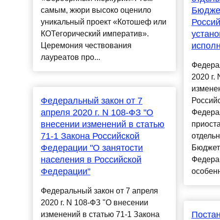
Бюджет
самым, жюри высоко оценило
Россий
уникальный проект «Котошеф или
устано
КОТегорический императив».
испол
Церемония чествования
лауреатов про...
Федерал
2020 г.
измене
Федеральный закон от 7
Россий
апреля 2020 г. N 108-ФЗ "О
Федера
внесении изменений в статью
приост
71-1 Закона Российской
отдель
Федерации "О занятости
Бюджет
населения в Российской
Федера
Федерации"
особенн
Федеральный закон от 7 апреля
2020 г. N 108-ФЗ "О внесении
Поста
изменений в статью 71-1 Закона