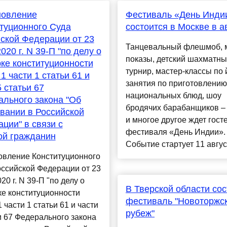
новление
Фестиваль «День Инди
туционного Суда
состоится в Москве в а
ской Федерации от 23
Танцевальный флешмоб, 
020 г. N 39-П "по делу о
показы, детский шахматн
ке конституционности
турнир, мастер-классы по 
 1 части 1 статьи 61 и
занятия по приготовлению
5 статьи 67
национальных блюд, шоу
льного закона "Об
бродячих барабанщиков – 
вании в Российской
и многое другое ждет гост
ции" в связи с
фестиваля «День Индии».
ой гражданин
Событие стартует 11 август
овление Конституционного
ссийской Федерации от 23
20 г. N 39-П "по делу о
В Тверской области сос
е конституционности
фестиваль "Новоторжс
1 части 1 статьи 61 и части
рубеж"
и 67 Федерального закона