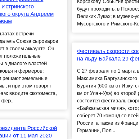
Корсакову. События фест
 Истринского
будут проходить: в Пскове;
кого округа Андреем
Великих Луках; в музеях-у
евым
Мусоргского и Римского-Кор
ьтатах встречи
датель Союза сыроваров
т в своем аккаунте. Он
Фестиваль скорости со
ет положительные
на льду Байкала 29 фе
ы в диалоге властей
ковья и фермеров:
C 27 февраля по 1 марта в
и решают земельные
Максимиха Баргузинского
ы, и при этом говорят
Бурятии (600 км от Иркутск
м: вводите скотоместа,
км от Улан-Удэ) во второй 
 фер...
состоится фестиваль скор
«Байкальская миля», кото
соберет 70 команд со всей
России, а также из Франци
резидента Российской
Германии, Пол...
ции от 11 мая 2020