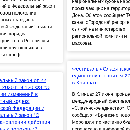
национальных кухонь наро
ний в Федеральный закон
проживающих на террито
вовом положении
Дона. Об этом сообщает T
анных граждан в
канал «Городской репорте
кой Федерации" в части
сылкой на министерство
ния порядка
региональной политики и
тройства в Российской
массовы...
ции обучающихся в
ких проф...
Фестиваль «Славянско
единство» состоится 2
льный закон от 22
в Клинцах
 2020 г. N 120-ФЗ "О
ии изменений в
В Клинцах 27 июня пройде
тный кодекс
международный фестивал
ской Федерации и
«Славянское единство». О
льный закон "О
сообщают «Брянские ново
ановлении действия
Мероприятие частично буд
ьных положений
перенесено в цифровой 