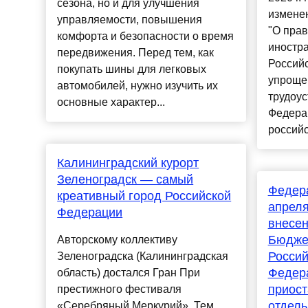
сезона, но и для улучшения
измене
управляемости, повышения
"О пра
комфорта и безопасности о время
иностр
передвижения. Перед тем, как
Российс
покупать шины для легковых
упроще
автомобилей, нужно изучить их
трудоус
основные характер...
Федера
российс
Калининградский курорт
Зеленоградск — самый
Федера
креативный город Российской
апреля
Федерации
внесен
Бюдже
Авторскому коллективу
Россий
Зеленоградска (Калининградская
Федера
область) достался Гран При
приост
престижного фестиваля
отдел
«Серебряный Меркурий». Тем