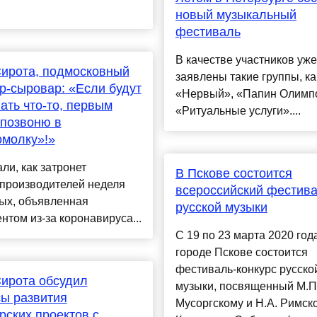
новый музыкальный
фестиваль
В качестве участников уже
ирота, подмосковный
заявлены такие группы, ка
-сыровар: «Если будут
«Нервый», «Папин Олимп
ать что-то, первым
«Ритуальные услуги»....
позвоню в
молку»!»
ли, как затронет
В Пскове состоится
зпроизводителей неделя
всероссийский фестив
ых, объявленная
русской музыки
нтом из-за коронавируса...
С 19 по 23 марта 2020 год
городе Пскове состоится
фестиваль-конкурс русско
ирота обсудил
музыки, посвященный М.П
ы развития
Мусоргскому и Н.А. Римск
ских проектов с