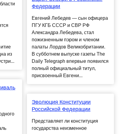
области
Федерации
Евгений Лебедев — сын офицера
ятся
ПГУ КГБ СССР и СВР РФ
Александра Лебедева, стал
пожизненным пэром и членом
витие
палаты Лордов Великобритании.
на из
В субботнем выпуске газеты The
стри...
Daily Telegraph впервые появился
полный официальный титул,
присвоенный Евгени...
тиваль
Эволюция Конституции
Российской Федерации
одного
Представляет ли конституция
аль
государства неизменное