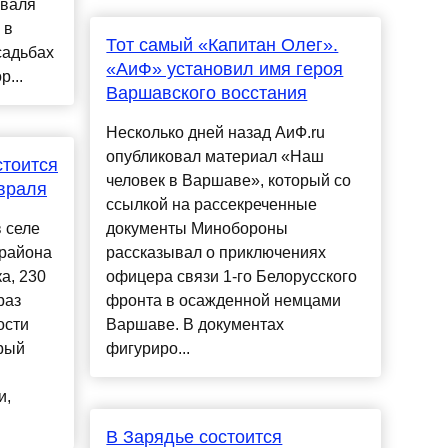
иваля
 в
Тот самый «Капитан Олег».
садьбах
«АиФ» установил имя героя
...
Варшавского восстания
Несколько дней назад АиФ.ru
опубликовал материал «Наш
стоится
человек в Варшаве», который со
враля
ссылкой на рассекреченные
 селе
документы Минобороны
 района
рассказывал о приключениях
а, 230
офицера связи 1-го Белорусского
раз
фронта в осажденной немцами
ости
Варшаве. В документах
рый
фигуриро...
и,
В Зарядье состоится