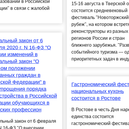
азовании в Российской
15-16 августа в Тверской 
ии" в связи с жалобой
состоится средневековый
фестиваль "Новоторжский
рубеж", на котором встрет
реконструкторы из разных
регионов России и стран
льный закон от 6
ближнего зарубежья. "Раз
я 2020 г. N 16-ФЗ "О
событийного туризма — од
ии изменений в
приоритетных задач в инду
льный закон "О
вом положении
анных граждан в
ской Федерации" в
Гастрономический фес
упрощения порядка
национальных кухонь
стройства в Российской
состоится в Ростове
ации обучающихся в
ских профессион
В Ростове в честь Дня нар
единства состоится
льный закон от 6 февраля
гастрономический фестив
 N 16-ФЗ "О внесении