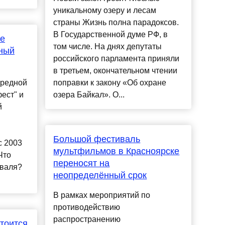
уникальному озеру и лесам
страны Жизнь полна парадоксов.
В Государственной думе РФ, в
ге
том числе. На днях депутаты
ный
российского парламента приняли
в третьем, окончательном чтении
ередной
поправки к закону «Об охране
ест" и
озера Байкал». О...
й
Большой фестиваль
с 2003
мультфильмов в Красноярске
Что
переносят на
иваля?
неопределённый срок
В рамках мероприятий по
противодействию
распространению
стоится