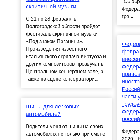
"Об обр
скрипичной музыки
Федерац
гра...
С 21 по 28 февраля в
Волгоградской области пройдет
фестиваль скрипичной музыки
«Под знаком Паганини».
Федера
Произведения известного
феврал
итальянского скрипача-виртуоза и
внесен
других композиторов прозвучат в
Федера
Центральном концертном зале, а
право
также на сцене консерватори...
иностр
Россий
части 
трудоу
Шины для легковых
Федер
автомобилей
россий
Водители меняют шины на своих
Федера
автомобилях не только при смене
2020 г.