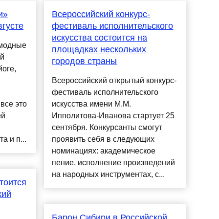
и»
Всероссийский конкурс-
вгусте
фестиваль исполнительского
искусства состоится на
модные
площадках нескольких
ый
городов страны
йоге,
Всероссийский открытый конкурс-
фестиваль исполнительского
все это
искусства имени М.М.
ей
Ипполитова-Иванова стартует 25
сентября. Конкурсанты смогут
а и п...
проявить себя в следующих
номинациях: академическое
пение, исполнение произведений
на народных инструментах, с...
тоится
кий
Барон Сибири в Российской