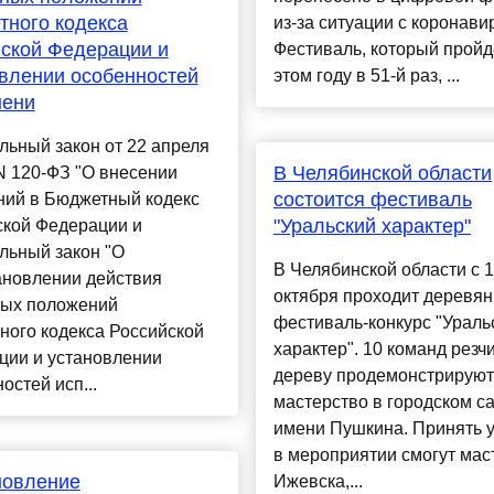
ного кодекса
из-за ситуации с коронави
ской Федерации и
Фестиваль, который пройд
влении особенностей
этом году в 51-й раз, ...
нени
ьный закон от 22 апреля
В Челябинской области
 N 120-ФЗ "О внесении
состоится фестиваль
ний в Бюджетный кодекс
"Уральский характер"
ской Федерации и
льный закон "О
В Челябинской области с 1
ановлении действия
октября проходит деревя
ных положений
фестиваль-конкурс "Ураль
ного кодекса Российской
характер". 10 команд резч
ции и установлении
дереву продемонстрируют
остей исп...
мастерство в городском с
имени Пушкина. Принять 
в мероприятии смогут мас
новление
Ижевска,...