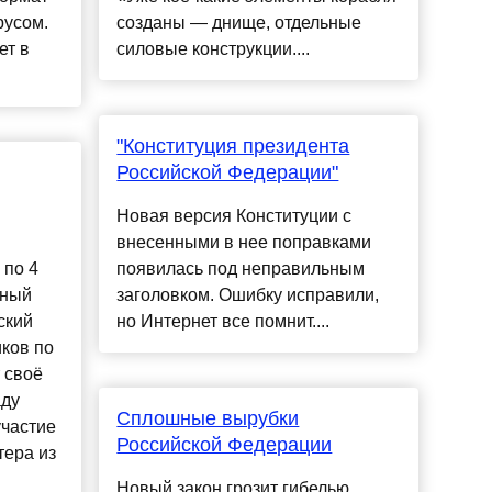
русом.
созданы — днище, отдельные
ет в
силовые конструкции....
"Конституция президента
Российской Федерации"
Новая версия Конституции с
внесенными в нее поправками
 по 4
появилась под неправильным
нный
заголовком. Ошибку исправили,
ский
но Интернет все помнит....
иков по
 своё
аду
Сплошные вырубки
участие
Российской Федерации
тера из
Новый закон грозит гибелью