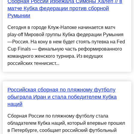
Сборная России избежала Симоны Халеп // в
матче Кубка федерации против сборной
Румынии
Сегодня в городе Клуж-Напоке начинается матч
play-off Мировой группы Кубка федерации Румыния
—Россия. На кону в нем будет стоять путевка на Fed
Cup Finals — финальную часть реформированного
командного женского турнира. Из ведущих
российских теннисист...
Российская сборная по пляжному футболу
обыграла Иран и стала победителем Кубка
наций
Сборная России по пляжному футболу стала
обладателем Кубка наций, который впервые прошел
в Петербурге, сообщает российский футбольный