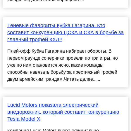
Теневые фавориты Кубка Гагарина. Кто
составит конкуренцию ЦСКА и СКА в борьбе за
главный трофей КХЛ?
Плей-офф Кубка Гагарина набирает обороты. В
первом раунде соперники провели по три игры, но
уже по ним становится ясно, какие команды
способны навязать борьбу за престижный трофей
двум армейским грандам.Читать далее......
Lucid Motors показала электрический
внедорожник, который составит конкуренцию
Tesla Model X
Компания Lucid Motors вчера официально