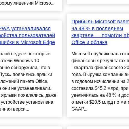
орму лицензии Microso...
Прибыль Microsoft взле
 PWA устанавливался
на 48 % в последнем
ройства пользователей
квартале — помогли Xb
ошибки в Microsoft Edge
Office и облака
шлой неделе некоторые
Microsoft опубликовала отч
ватели Windows 10
финансовых результатах п
нно обнаружили, что в
I квартала финансового 2
Пуск» появились ярлыки
года. Выручка компании в
ложений пакета Office,
в годовом исчислении на 
 они не устанавливали.
составила $45,2 млрд, пр
 ярлыки появлялись, даже
увеличилась на 48 % и дос
 устройстве установлена
отметки $20,5 млрд по мет
нная верси...
GAAP...