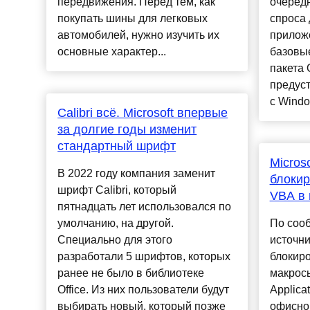
передвижения. Перед тем, как
очеред
покупать шины для легковых
спроса
автомобилей, нужно изучить их
приложе
основные характер...
базовы
пакета 
предус
с Windo
Calibri всё. Microsoft впервые
за долгие годы изменит
стандартный шрифт
Micros
В 2022 году компания заменит
блокир
шрифт Calibri, который
VBA в 
пятнадцать лет использовался по
умолчанию, на другой.
По соо
Специально для этого
источни
разработали 5 шрифтов, которых
блокир
ранее не было в библиотеке
макросы
Office. Из них пользователи будут
Applica
выбирать новый, который позже
офисног