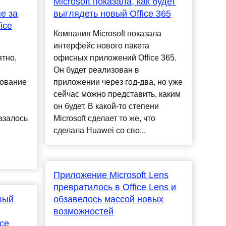
Microsoft показала, как будет
е за
выглядеть новый Office 365
ice
Компания Microsoft показала
интерфейс нового пакета
ятно,
офисных приложений Office 365.
е
Он будет реализован в
дование
приложении через год-два, но уже
сейчас можно представить, каким
он будет. В какой-то степени
азалось
Microsoft сделает то же, что
сделала Huawei со сво...
Приложение Microsoft Lens
превратилось в Office Lens и
вый
обзавелось массой новых
возможностей
ice