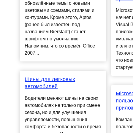
обновлённые темы с новыми
цветовыми схемами, стилями и
Microso
контурами. Кроме этого, Aptos
начнет 
(ранее был известен под
Visual 
названием Bierstadt) станет
приложе
шрифтом по умолчанию.
умолчан
Напомним, что со времён Office
июля от
2007...
Техноло
что нов
стартует
Шины для легковых
автомобилей
Micros
Водители меняют шины на своих
пользо
автомобилях не только при смене
прилож
сезона, но и для улучшения
управляемости, повышения
Компани
комфорта и безопасности о время
пользо