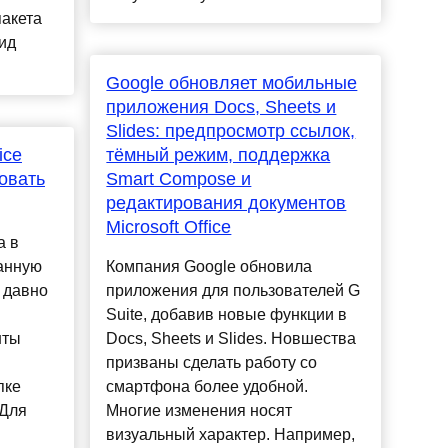
пакета
ид
Google обновляет мобильные
приложения Docs, Sheets и
Slides: предпросмотр ссылок,
ice
тёмный режим, поддержка
овать
Smart Compose и
редактирования документов
Microsoft Office
а в
данную
Компания Google обновила
 давно
приложения для пользователей G
Suite, добавив новые функции в
нты
Docs, Sheets и Slides. Новшества
призваны сделать работу со
пке
смартфона более удобной.
 Для
Многие изменения носят
визуальный характер. Например,