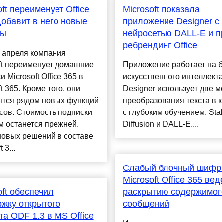
oft переименует Office
Microsoft показала
добавит в него новые
приложение Designer с
сы
нейросетью DALL-E и п
ребрендинг Office
 апреля компания
ft переименует домашние
Приложение работает на 
 Microsoft Office 365 в
искусственного интеллекта
ft 365. Кроме того, они
Designer использует две 
ятся рядом новых функций
преобразования текста в 
сов. Стоимость подписки
с глубоким обучением: Sta
м останется прежней.
Diffusion и DALL-E....
новых решений в составе
 3...
Слабый блочный шифр
Microsoft Office 365 вед
oft обеспечил
раскрытию содержимог
жку открытого
сообщений
а ODF 1.3 в MS Office