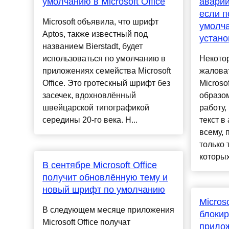
умолчанию в Microsoft Office
аварий
если п
Microsoft объявила, что шрифт
умолч
Aptos, также известный под
устано
названием Bierstadt, будет
использоваться по умолчанию в
Некото
приложениях семейства Microsoft
жаловат
Office. Это гротескный шрифт без
Microso
засечек, вдохновлённый
образо
швейцарской типографикой
работу,
середины 20-го века. Н...
текст в
всему, 
только 
которых 
В сентябре Microsoft Office
получит обновлённую тему и
новый шрифт по умолчанию
Micros
В следующем месяце приложения
блокир
Microsoft Office получат
прилож