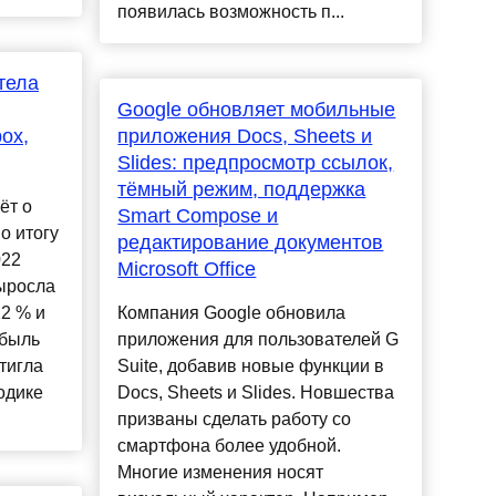
появилась возможность п...
тела
Google обновляет мобильные
ox,
приложения Docs, Sheets и
Slides: предпросмотр ссылок,
тёмный режим, поддержка
ёт о
Smart Compose и
о итогу
редактирование документов
022
Microsoft Office
ыросла
22 % и
Компания Google обновила
ибыль
приложения для пользователей G
тигла
Suite, добавив новые функции в
одике
Docs, Sheets и Slides. Новшества
призваны сделать работу со
смартфона более удобной.
Многие изменения носят