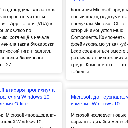
ft подтвердила, что вскоре
Компания Microsoft предс
блокировать макросы
новый подход к документа
Basic Applications (VBA) в
продуктам Microsoft Office,
ниях Office по
который именуется Fluid
ию, хотя ещё в начале
Components. Компоненты
менила такие блокировки.
фреймворка могут как куб
гический гигант заявил,
Lego соединяться вместе 
ая волна блокировок
различных приложениях и 
 с 27...
среде. Компоненты — это
таблицы...
oft втихаря пропихнула
вателям Windows 10
Microsoft до неузнавае
ения Office
изменит Windows 10
я Microsoft «порадовала»
Microsoft исследует новые
вателей Windows 10
варианты дизайна меню «