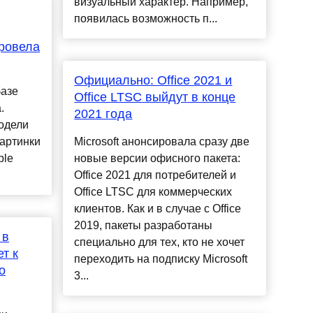
визуальный характер. Например,
появилась возможность п...
ровела
Официально: Office 2021 и
базе
Office LTSC выйдут в конце
.
2021 года
модели
картинки
Microsoft анонсировала сразу две
ble
новые версии офисного пакета:
Office 2021 для потребителей и
Office LTSC для коммерческих
клиентов. Как и в случае с Office
2019, пакеты разработаны
 в
специально для тех, кто не хочет
ет к
переходить на подписку Microsoft
о
3...