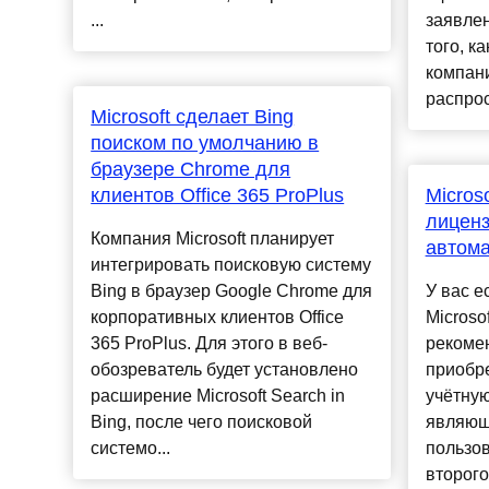
...
заявле
того, к
компан
распрос
Microsoft сделает Bing
поиском по умолчанию в
браузере Chrome для
клиентов Office 365 ProPlus
Micros
лиценз
Компания Microsoft планирует
автома
интегрировать поисковую систему
Bing в браузер Google Chrome для
У вас е
корпоративных клиентов Office
Microso
365 ProPlus. Для этого в веб-
рекомен
обозреватель будет установлено
приобре
расширение Microsoft Search in
учётную
Bing, после чего поисковой
являющ
системо...
пользов
второго