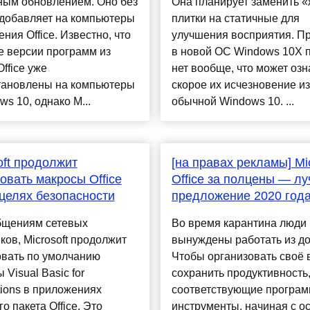
ным обновлением. Оно без
Она планирует заменить 
 добавляет на компьютеры
плитки на статичные для
ния Office. Известно, что
улучшения восприятия. Пр
е версии программ из
в новой ОС Windows 10X 
Office уже
нет вообще, что может озн
тановлены на компьютеры
скорое их исчезновение из
ws 10, однако M...
обычной Windows 10. ...
oft продолжит
[на правах рекламы] Mic
овать макросы Office
Office за полцены — л
целях безопасности
предложение 2020 год
бщениям сетевых
Во время карантина люди
ков, Microsoft продолжит
вынуждены работать из до
овать по умолчанию
Чтобы организовать своё 
 Visual Basic for
сохранить продуктивность
tions в приложениях
соответствующие програ
о пакета Office. Это
инструменты, начиная с о