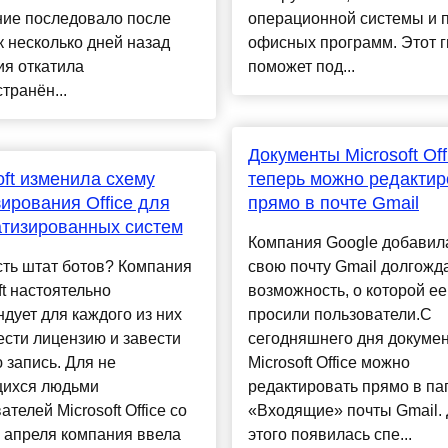
ние последовало после
операционной системы и 
ак несколько дней назад
офисных программ. Этот г
ия откатила
поможет под...
транён...
Документы Microsoft Off
oft изменила схему
теперь можно редактир
ирования Office для
прямо в почте Gmail
тизированных систем
Компания Google добавил
сть штат ботов? Компания
свою почту Gmail долгож
ft настоятельно
возможность, о которой ее
дует для каждого из них
просили пользователи.С
сти лицензию и завести
сегодняшнего дня докуме
 запись. Для не
Microsoft Office можно
ихся людьми
редактировать прямо в па
ателей Microsoft Office со
«Входящие» почты Gmail.
 апреля компания ввела
этого появилась спе...