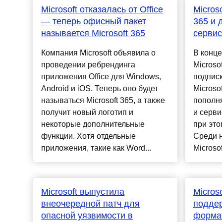
Microsoft отказалась от Office
Micros
— теперь офисный пакет
365 и 
называется Microsoft 365
серви
Компания Microsoft объявила о
В конце
проведении ребрендинга
Microso
приложения Office для Windows,
подписки
Android и iOS. Теперь оно будет
Microso
называться Microsoft 365, а также
пополн
получит новый логотип и
и серви
некоторые дополнительные
при это
функции. Хотя отдельные
Среди 
приложения, такие как Word...
Microsoft
Microsoft выпустила
Micros
внеочередной патч для
поддер
опасной уязвимости в
формат