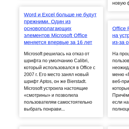
новую ф
Word и Excel больше не будут
прежними. Один из
основополагающих
Office
элементов Microsoft Office
на уст
меняется впервые за 16 лет
из-за 
Microsoft решилась на отказ от
На про
шрифта по умолчанию Calibri,
пользо
который использовался в Office с
неожида
2007 г. Его место занял новый
меню «
шрифт Aptos, он же Bierstadt.
веб-при
Microsoft устроила настоящие
которые
«смотрины» и позволила
Причём
пользователям самостоятельно
если на
выбрать понрави...
полноце