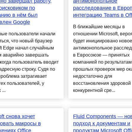
но завершал работу,
антимонопольное
оисковиком по
расследование в Европ
анию в нём был
интеграцию Teams в Off
влен Google
В ближайшие месяцы в
рые пользователи начали
отношении Microsoft, веро
ься, что новый браузер
будет инициировано ново
ft Edge начал случайным
антимонопольное рассле
м аварийно завершать
в Евросоюзе — принятых
 когда пользователь вводит
компанией по результатам
 адресную строку. Судя по
прошлых проверок мер ок
проблема затрагивает
недостаточно для
тех пользователей, у
восстановления здоровой
...
конкурентной сре...
oft снова хочет
Fluid Components — но
овать макросы в
подход к документам и
ениях Office
продуктам Microsoft Off