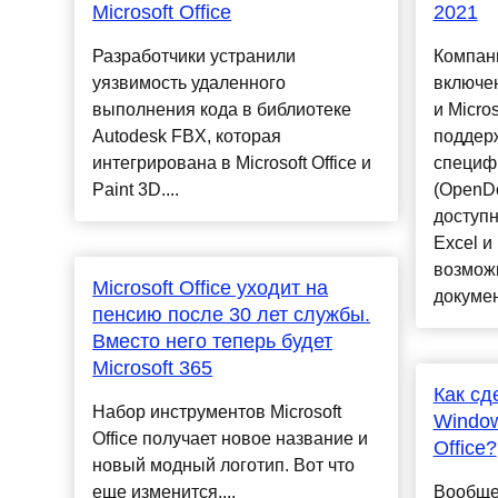
Microsoft Office
2021
Разработчики устранили
Компани
уязвимость удаленного
включен
выполнения кода в библиотеке
и Micros
Autodesk FBX, которая
поддер
интегрирована в Microsoft Office и
специф
Paint 3D....
(OpenDo
доступн
Excel и
возмож
Microsoft Office уходит на
докумен
пенсию после 30 лет службы.
Вместо него теперь будет
Microsoft 365
Как сд
Набор инструментов Microsoft
Window
Office получает новое название и
Office?
новый модный логотип. Вот что
еще изменится....
Вообще