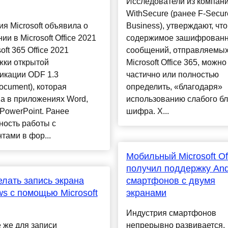
Исследователи из компан
WithSecure (ранее F-Secur
я Microsoft объявила о
Business), утверждают, что
ии в Microsoft Office 2021
содержимое зашифрован
oft 365 Office 2021
сообщений, отправляемых
жки открытой
Microsoft Office 365, можно
икации ODF 1.3
частично или полностью
cument), которая
определить, «благодаря»
а в приложениях Word,
использованию слабого бл
 PowerPoint. Ранее
шифра. Х...
ность работы с
тами в фор...
Мобильный Microsoft Of
получил поддержку And
елать запись экрана
смартфонов с двумя
s с помощью Microsoft
экранами
Индустрия смартфонов
 же для записи
непрерывно развивается,