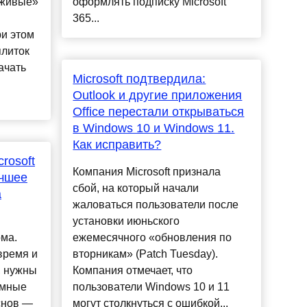
«живые»
оформлять подписку Microsoft
365...
и этом
плиток
ачать
Microsoft подтвердила:
Outlook и другие приложения
Office перестали открываться
в Windows 10 и Windows 11.
Как исправить?
rosoft
Компания Microsoft признала
учшее
сбой, на который начали
а
жаловаться пользователи после
установки июньского
ма.
ежемесячного «обновления по
время и
вторникам» (Patch Tuesday).
, нужны
Компания отмечает, что
ммные
пользователи Windows 10 и 11
снов —
могут столкнуться с ошибкой...