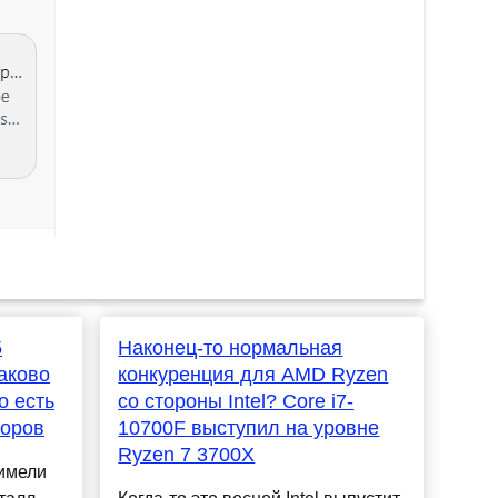
5
Наконец-то нормальная
аково
конкуренция для AMD Ryzen
о есть
со стороны Intel? Core i7-
соров
10700F выступил на уровне
Ryzen 7 3700X
 имели