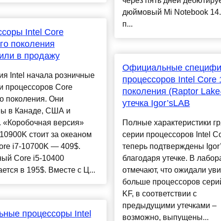
через пять дней дебютируе
дюймовый Mi Notebook 14.
п...
соры Intel Core
го поколения
или в продажу
Официальные специфи
я Intel начала розничные
процессоров Intel Core 
и процессоров Core
поколения (Raptor Lake
о поколения. Они
утечка Igor’sLAB
ны в Канаде, США и
. «Коробочная версия»
Полные характеристики г
-10900K стоит за океаном
серии процессоров Intel C
ore i7-10700K — 409$.
теперь подтверждены Igor
ый Core i5-10400
благодаря утечке. В лабор
ется в 195$. Вместе с Ц...
отмечают, что ожидали уви
больше процессоров сери
KF, в соответствии с
предыдущими утечками –
ные процессоры Intel
возможно, выпущены...