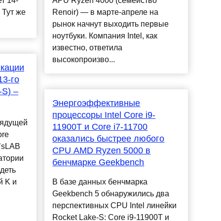
т 14-
APU Ryzen 4000 (семейство
 Тут же
Renoir) — в марте-апреле на
рынок начнут выходить первые
ноутбуки. Компания Intel, как
известно, ответила
высокопроизво...
кации
13-го
-S) –
Энергоэффективные
процессоры Intel Core i9-
рядущей
11900T и Core i7-11700
ore
оказались быстрее любого
’sLAB
CPU AMD Ryzen 5000 в
атории
бенчмарке Geekbench
деть
й K и
В базе данных бенчмарка
Geekbench 5 обнаружились два
перспективных CPU Intel линейки
Rocket Lake-S: Core i9-11900T и