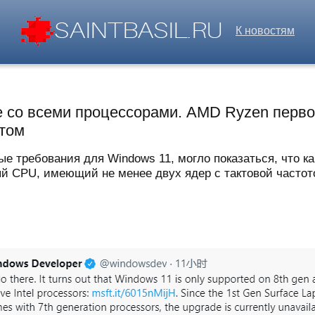
К новостям
 со всеми процессорами. AMD Ryzen первог
ртом
ные требования для Windows 11, могло показаться, что 
й CPU, имеющий не менее двух ядер с тактовой частотой