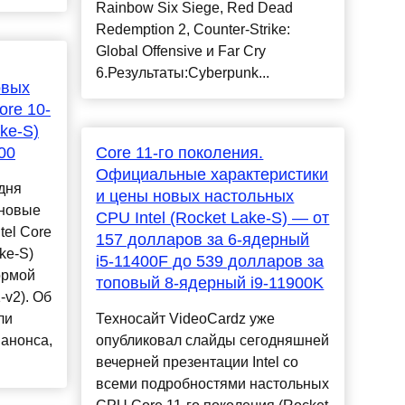
Rainbow Six Siege, Red Dead
Redemption 2, Counter-Strike:
Global Offensive и Far Cry
6.Результаты:Cyberpunk...
овых
ore 10-
ke-S)
00
Core 11-го поколения.
Официальные характеристики
одня
и цены новых настольных
 новые
CPU Intel (Rocket Lake-S) — от
tel Core
157 долларов за 6-ядерный
ke-S)
i5-11400F до 539 долларов за
ормой
топовый 8-ядерный i9-11900K
v2). Об
ли
Техносайт VideoCardz уже
 анонса,
опубликовал слайды сегодняшней
вечерней презентации Intel со
всеми подробностями настольных