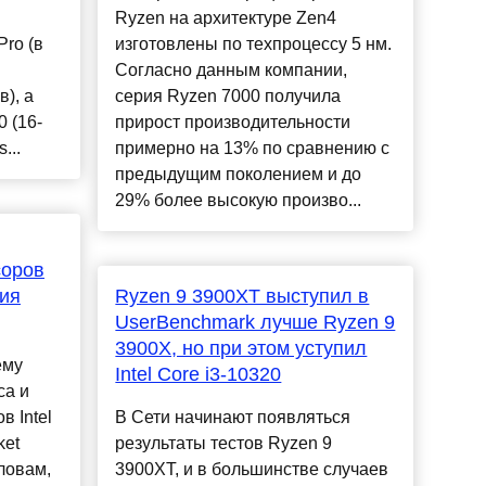
Ryzen на архитектуре Zen4
ro (в
изготовлены по техпроцессу 5 нм.
Согласно данным компании,
), а
серия Ryzen 7000 получила
0 (16-
прирост производительности
...
примерно на 13% по сравнению с
предыдущим поколением и до
29% более высокую произво...
соров
ния
Ryzen 9 3900XT выступил в
UserBenchmark лучше Ryzen 9
3900X, но при этом уступил
ему
Intel Core i3-10320
са и
 Intel
В Сети начинают появляться
ket
результаты тестов Ryzen 9
словам,
3900XT, и в большинстве случаев