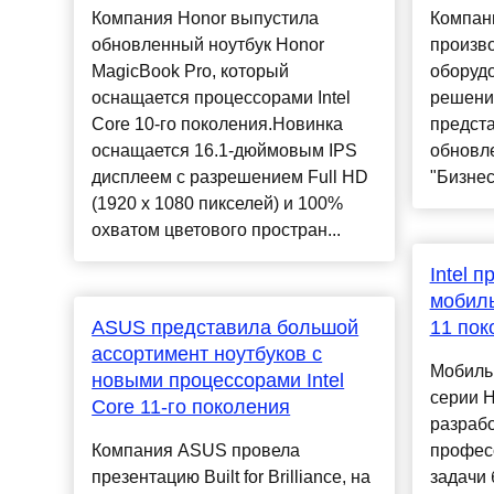
Компания Honor выпустила
Компан
обновленный ноутбук Honor
произво
MagicBook Pro, который
оборуд
оснащается процессорами Intel
решений
Core 10-го поколения.Новинка
предст
оснащается 16.1-дюймовым IPS
обновл
дисплеем с разрешением Full HD
"Бизнес
(1920 х 1080 пикселей) и 100%
охватом цветового простран...
Intel 
мобил
ASUS представила большой
11 пок
ассортимент ноутбуков с
Мобильн
новыми процессорами Intel
серии H
Core 11-го поколения
разрабо
Компания ASUS провела
профес
презентацию Built for Brilliance, на
задачи 