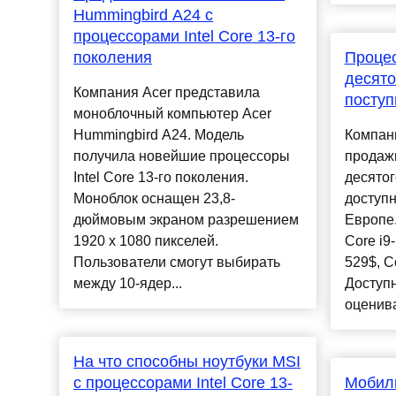
Hummingbird A24 с
процессорами Intel Core 13-го
поколения
Процес
десято
Компания Acer представила
поступ
моноблочный компьютер Acer
Hummingbird A24. Модель
Компани
получила новейшие процессоры
продаж
Intel Core 13-го поколения.
десятог
Моноблок оснащен 23,8-
доступ
дюймовым экраном разрешением
Европе
1920 х 1080 пикселей.
Core i9
Пользователи смогут выбирать
529$, C
между 10-ядер...
Доступн
оценива
На что способны ноутбуки MSI
с процессорами Intel Core 13-
Мобиль