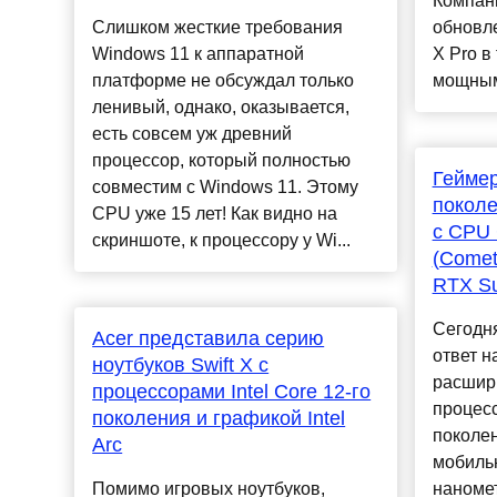
Компан
Слишком жесткие требования
обновл
Windows 11 к аппаратной
X Pro в
платформе не обсуждал только
мощным
ленивый, однако, оказывается,
есть совсем уж древний
процессор, который полностью
Геймер
совместим с Windows 11. Этому
поколе
CPU уже 15 лет! Как видно на
с CPU 
скриншоте, к процессору у Wi...
(Comet
RTX S
Сегодня 
Acer представила серию
ответ н
ноутбуков Swift X с
расшир
процессорами Intel Core 12-го
процесс
поколения и графикой Intel
поколен
Arc
мобиль
Помимо игровых ноутбуков,
наноме