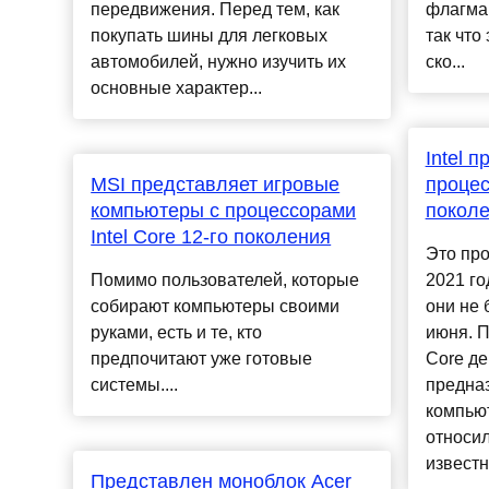
передвижения. Перед тем, как
флагма
покупать шины для легковых
так что
автомобилей, нужно изучить их
ско...
основные характер...
Intel 
MSI представляет игровые
процес
компьютеры с процессорами
покол
Intel Core 12-го поколения
Это про
Помимо пользователей, которые
2021 го
собирают компьютеры своими
они не 
руками, есть и те, кто
июня. 
предпочитают уже готовые
Core де
системы....
предна
компьют
относил
известн
Представлен моноблок Acer