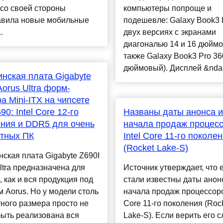
со своей стороны
компьютеры попроще и
авила новые мобильные
подешевле: Galaxy Book3 P
.
двух версиях с экранами
диагональю 14 и 16 дюймов
также Galaxy Book3 Pro 36
дюймовый). Дисплей &ndas
нская плата Gigabyte
Aorus Ultra форм-
а Mini-ITX на чипсете
690: Intel Core 12-го
Названы даты анонса и
ния и DDR5 для очень
начала продаж процес
тных ПК
Intel Core 11-го поколе
(Rocket Lake-S)
ская плата Gigabyte Z690I
ltra предназначена для
Источник утверждает, что 
, как и вся продукция под
стали известны даты анон
 Aorus. Но у модели столь
начала продаж процессоров
ного размера просто не
Core 11-го поколения (Roc
быть реализована вся
Lake-S). Если верить его 