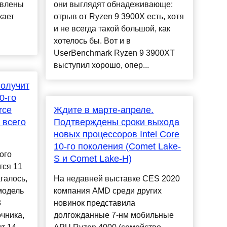
авлены
они выглядят обнадеживающе:
кает
отрыв от Ryzen 9 3900X есть, хотя
и не всегда такой большой, как
хотелось бы. Вот и в
UserBenchmark Ryzen 9 3900XT
выступил хорошо, опер...
получит
0-го
rce
Ждите в марте-апреле.
 всего
Подтверждены сроки выхода
новых процессоров Intel Core
10-го поколения (Comet Lake-
ого
S и Comet Lake-H)
тся 11
галось,
На недавней выставке CES 2020
модель
компания AMD среди других
3
новинок представила
чника,
долгожданные 7-нм мобильные