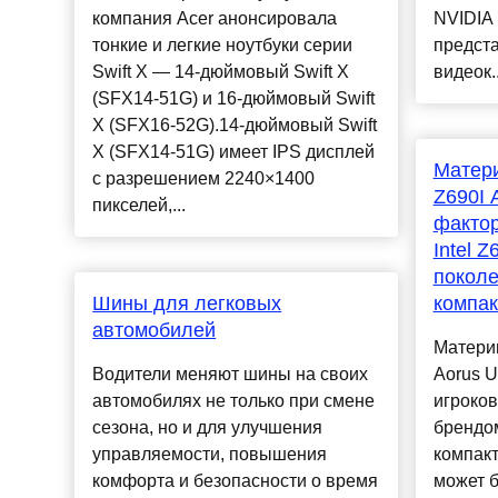
компания Acer анонсировала
NVIDIA 
тонкие и легкие ноутбуки серии
предст
Swift X — 14-дюймовый Swift X
видеок..
(SFX14-51G) и 16-дюймовый Swift
X (SFX16-52G).14-дюймовый Swift
X (SFX14-51G) имеет IPS дисплей
Матери
с разрешением 2240×1400
Z690I 
пикселей,...
фактор
Intel Z
поколе
Шины для легковых
компак
автомобилей
Материн
Водители меняют шины на своих
Aorus U
автомобилях не только при смене
игроков
сезона, но и для улучшения
брендом
управляемости, повышения
компакт
комфорта и безопасности о время
может 