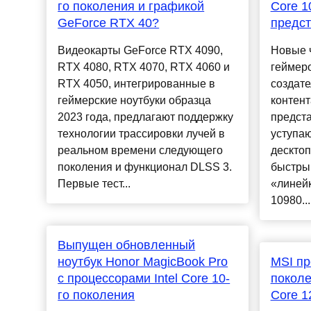
го поколения и графикой
Core 1
GeForce RTX 40?
предс
Видеокарты GeForce RTX 4090,
Новые 
RTX 4080, RTX 4070, RTX 4060 и
геймеро
RTX 4050, интегрированные в
создат
геймерские ноутбуки образца
контент
2023 года, предлагают поддержку
предст
технологии трассировки лучей в
уступа
реальном времени следующего
дескто
поколения и функционал DLSS 3.
быстры
Первые тест...
«линейк
10980...
Выпущен обновленный
ноутбук Honor MagicBook Pro
MSI пр
с процессорами Intel Core 10-
поколе
го поколения
Core 1