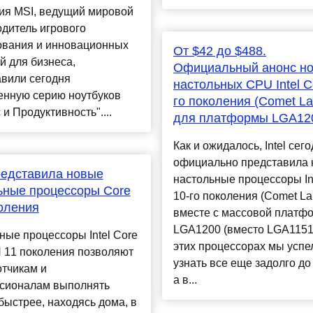
ия MSI, ведущий мировой
дитель игрового
ования и инновационных
От $42 до $488.
 для бизнеса,
Официальный анонс н
авили сегодня
настольных CPU Intel C
енную серию ноутбуков
го поколения (Comet La
 и Продуктивность"....
для платформы LGA12
Как и ожидалось, Intel сег
официально представила
представила новые
настольные процессоры In
ьные процессоры Core
10-го поколения (Comet La
оления
вместе с массовой платф
LGA1200 (вместо LGA1151-
ые процессоры Intel Core
этих процессорах мы успе
 11 поколения позволяют
узнать все еще задолго до
тчикам и
а в...
сионалам выполнять
быстрее, находясь дома, в