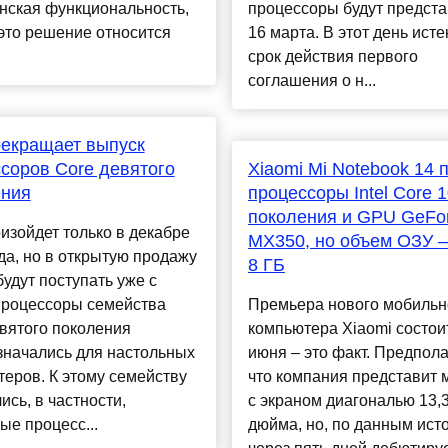
нская функциональность,
процессоры будут предст
 это решение относится
16 марта. В этот день исте
срок действия первого
соглашения о н...
прекращает выпуск
соров Core девятого
Xiaomi Mi Notebook 14 
ения
процессоры Intel Core 1
поколения и GPU GeFo
изойдет только в декабре
MX350, но объем ОЗУ –
да, но в открытую продажу
8 ГБ
будут поступать уже с
Процессоры семейства
Премьера нового мобильн
вятого поколения
компьютера Xiaomi состои
значались для настольных
июня – это факт. Предпола
еров. К этому семейству
что компания представит 
ись, в частности,
с экраном диагональю 13,
ые процесс...
дюйма, но, по данным исто