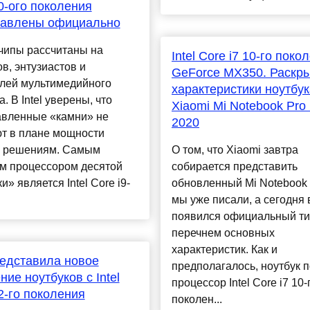
0-ого поколения
тавлены официально
чипы рассчитаны на
Intel Core i7 10-го поко
в, энтузиастов и
GeForce MX350. Раскр
елей мультимедийного
характеристики ноутбук
а. В Intel уверены, что
Xiaomi Mi Notebook Pro
авленные «камни» не
2020
ют в плане мощности
п решениям. Самым
О том, что Xiaomi завтра
м процессором десятой
собирается представить
и» является Intel Core i9-
обновленный Mi Notebook 
мы уже писали, а сегодня 
появился официальный ти
перечнем основных
характеристик. Как и
едставила новое
предполагалось, ноутбук 
ние ноутбуков с Intel
процессор Intel Core i7 10-
2-го поколения
поколен...