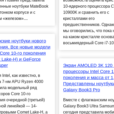
ия Huawei представила
возможность оценить крис
енные ноутбуки MateBook
10-ядерного процессора Co
 тонком корпусе и с
10900K и сравнить его с
 «железом»....
кристаллами его
предшественников. Однако
мы оговорились, что пока 
на каком кристалле основ
ские ноутбуки нового
восьмиядерный Core i7-10
ния. Все новые модели
Core 10-го поколения
 Lake-H) и GeForce
uper
Экран AMOLED 3K 120 
процессоры Intel Core 
Intel, как известно, в
поколения и масса от 1,
а 7-нм APU Ryzen 4000
Представлены ноутбук
ила модельный ряд
Galaxy Book3 Pro
оров Core 10-го
ия очередной (третьей)
Вместе с флагманским но
ной линейкой — 14-
Galaxy Book3 Ultra Samsu
тровыми Comet Lake-H, а
сегодня представила моб