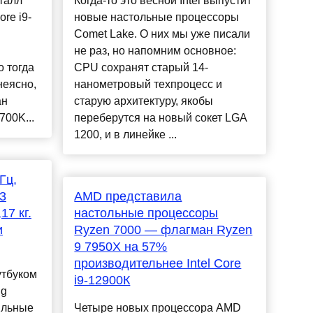
талл
Когда-то это весной Intel выпустит
re i9-
новые настольные процессоры
Comet Lake. О них мы уже писали
не раз, но напомним основное:
 тогда
CPU сохранят старый 14-
неясно,
нанометровый техпроцесс и
ан
старую архитектуру, якобы
700K...
переберутся на новый сокет LGA
1200, и в линейке ...
Гц,
13
AMD представила
17 кг.
настольные процессоры
и
Ryzen 7000 — флагман Ryzen
9 7950X на 57%
производительнее Intel Core
утбуком
i9-12900К
ng
ильные
Четыре новых процессора AMD