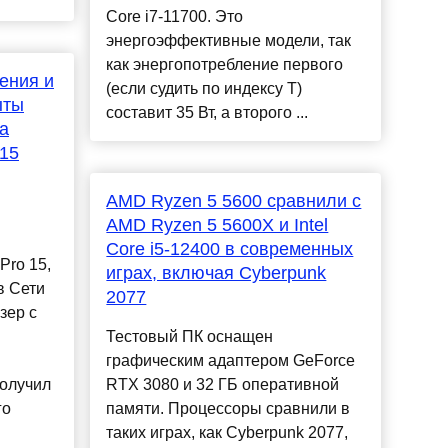
Core i7-11700. Это
энергоэффективные модели, так
как энергопотребление первого
ления и
(если судить по индексу T)
ыты
составит 35 Вт, а второго ...
а
 15
AMD Ryzen 5 5600 сравнили с
AMD Ryzen 5 5600X и Intel
Core i5-12400 в современных
Pro 15,
играх, включая Cyberpunk
в Сети
2077
зер с
Тестовый ПК оснащен
графическим адаптером GeForce
получил
RTX 3080 и 32 ГБ оперативной
го
памяти. Процессоры сравнили в
таких играх, как Cyberpunk 2077,