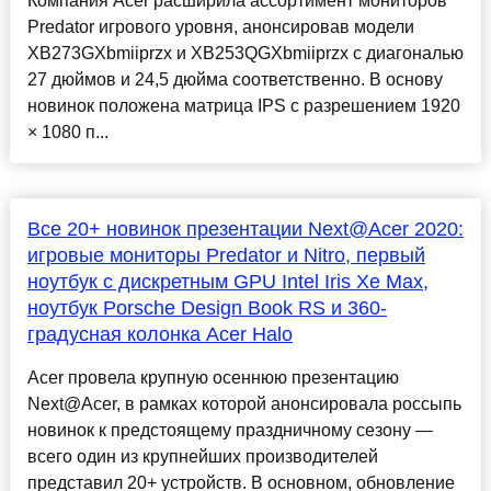
Компания Acer расширила ассортимент мониторов
Predator игрового уровня, анонсировав модели
XB273GXbmiiprzx и XB253QGXbmiiprzx с диагональю
27 дюймов и 24,5 дюйма соответственно. В основу
новинок положена матрица IPS с разрешением 1920
× 1080 п...
Все 20+ новинок презентации Next@Acer 2020:
игровые мониторы Predator и Nitro, первый
ноутбук с дискретным GPU Intel Iris Xe Max,
ноутбук Porsche Design Book RS и 360-
градусная колонка Acer Halo
Acer провела крупную осеннюю презентацию
Next@Acer, в рамках которой анонсировала россыпь
новинок к предстоящему праздничному сезону —
всего один из крупнейших производителей
представил 20+ устройств. В основном, обновление