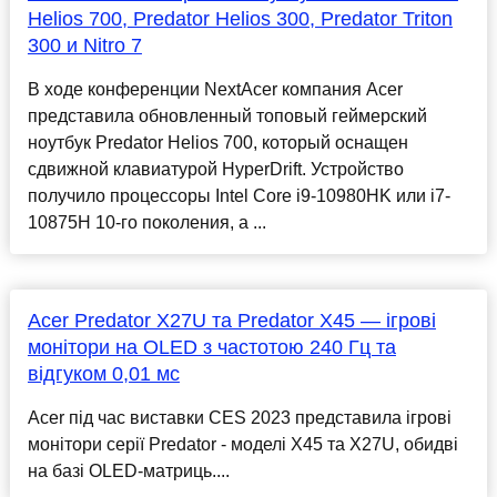
Helios 700, Predator Helios 300, Predator Triton
300 и Nitro 7
В ходе конференции NextAcer компания Acer
представила обновленный топовый геймерский
ноутбук Predator Helios 700, который оснащен
сдвижной клавиатурой HyperDrift. Устройство
получило процессоры Intel Core i9-10980HK или i7-
10875H 10-го поколения, а ...
Acer Predator X27U та Predator X45 — ігрові
монітори на OLED з частотою 240 Гц та
відгуком 0,01 мс
Acer під час виставки CES 2023 представила ігрові
монітори серії Predator - моделі X45 та X27U, обидві
на базі OLED-матриць....