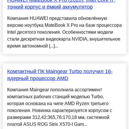
HUAWEI MateBook X Pro (2020): Intel Core i7,
тонкий корпус и ёмкий аккумулятор
Компания HUAWEI представила обновлённую
версию ноутбука MateBook X Pro на базе процессора
Intel десятого поколения. Особенностями модели
стали дискретная видеокарта NVIDIA, внушительное
время автономной [...]...
Компактный ПК Maingear Turbo получил 16-
ядерный процессор AMD
Компания Maingear пополнила ассортимент
компактных рабочих станций моделью Turbo,
которая основана на чипе AMD Ryzen третьего
поколения. Новинка характеризуется корпусом с
размерами 312,42:365,76:170,18 мм, системной
платой ASUS ROG Strix X570-I Gam...