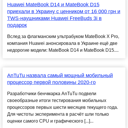
Huawei MateBook D14 и MateBook D15
приехали в Украину с ценником от 16 000 грн и
TWS-наушниками Huawei FreeBuds 3i в
подарок
Вслед за флагманским ультрабуком MateBook X Pro,
компания Huawei анонсировала в Украине ещё две
недорогие модели: MateBook D14 и MateBook D15....
AnTuTu назвала самый мощный мобильный
процессор первой половины 2020-го
Разработчики бенчмарка AnTuTu подвели
своеобразные итоги тестирования мобильных
процессоров первых шести месяцев текущего года.
Для чистоты эксперимента в расчёт шли только
оценки самого CPU и графического [...]...