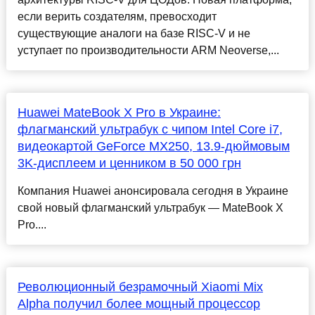
если верить создателям, превосходит
существующие аналоги на базе RISC-V и не
уступает по производительности ARM Neoverse,...
Huawei MateBook X Pro в Украине:
флагманский ультрабук с чипом Intel Core i7,
видеокартой GeForce MX250, 13.9-дюймовым
3K-дисплеем и ценником в 50 000 грн
Компания Huawei анонсировала сегодня в Украине
свой новый флагманский ультрабук — MateBook X
Pro....
Революционный безрамочный Xiaomi Mix
Alpha получил более мощный процессор