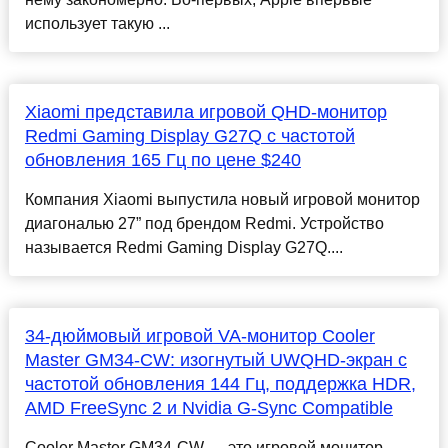
использует такую ...
Xiaomi представила игровой QHD-монитор
Redmi Gaming Display G27Q с частотой
обновления 165 Гц по цене $240
Компания Xiaomi выпустила новый игровой монитор
диагональю 27” под брендом Redmi. Устройство
называется Redmi Gaming Display G27Q....
34-дюймовый игровой VA-монитор Cooler
Master GM34-CW: изогнутый UWQHD-экран с
частотой обновления 144 Гц, поддержка HDR,
AMD FreeSync 2 и Nvidia G-Sync Compatible
Cooler Master GM34-CW — это игровой монитор