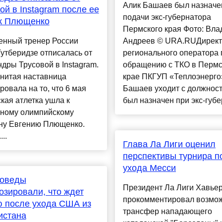
Алик Башаев был назначе
ой в Instagram после ее
подачи экс-губернатора
 к Плющенко
Пермского края Фото: Вл
енный тренер России
Андреев © URA.RUДирект
утберидзе отписалась от
регионального оператора 
дры Трусовой в Instagram.
обращению с ТКО в Перм
енитая наставница
крае ПКГУП «Теплоэнерго
ровала на то, что 6 мая
Башаев уходит с должност
кая атлетка ушла к
был назначен при экс-губер
тному олимпийскому
ну Евгению Плющенко.
...
Глава Ла Лиги оценил
перспективы турнира п
ухода Месси
коведы
Президент Ла Лиги Хавьер
озировали, что ждет
прокомментировал возмо
 после ухода США из
трансфер нападающего
истана