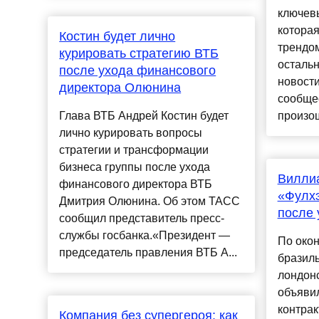
ключевы
котора
Костин будет лично
трендом
курировать стратегию ВТБ
остальн
после ухода финансового
новост
директора Олюнина
сообщес
Глава ВТБ Андрей Костин будет
произош
лично курировать вопросы
стратегии и трансформации
бизнеса группы после ухода
Виллиа
финансового директора ВТБ
«Фулхэ
Дмитрия Олюнина. Об этом ТАСС
после 
сообщил представитель пресс-
службы госбанка.«Президент —
По окон
председатель правления ВТБ А...
бразиль
лондон
объявил
контра
Компания без супергероя: как