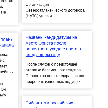
 многие
Организация
ы,
Североатлантического договора
 На
(НАТО) ушла и...
Названы кандидатуры на
 планы
место Эрнста после
 канала
вероятного ухода с поста в
следующем году
ева,
е с
После слухов о предстоящей
пает
отставке бессменного гендира
ьнейших
Первого на пост гендира начали
пророчить известных ведущих...
мя
 Он
сьбу
.
Библиотеки российских