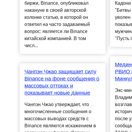
биржи, Binance, опубликовал
Кадони 
накануне в своей авторской
"Битвы 
колонке статью, в которой он
уволен 
ответил на часто задаваемый
показыв
вопрос: является ли Binance
мужчина
китайской компанией. В том
"Пусть г
числ...
Мединс
Чанпэн Чжао защищает силу
РВИО п
Binance на фоне сообщения о
Минку
массовых оттоках и
Экс-ми
показывает новые данные
Владим
Чанпэн Чжао утверждает, что
возглав
многочисленные сообщения о
истори
массовых выводах средств с
после у
Binance являются искажением в
сообщае