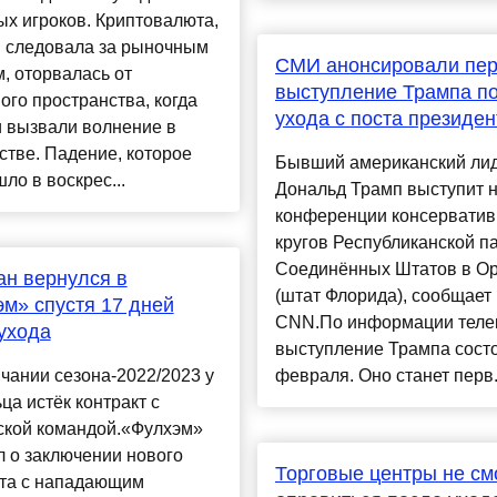
х игроков. Криптовалюта,
я следовала за рыночным
СМИ анонсировали пе
, оторвалась от
выступление Трампа п
ого пространства, когда
ухода с поста президен
и вызвали волнение в
тве. Падение, которое
Бывший американский ли
ло в воскрес...
Дональд Трамп выступит 
конференции консервати
кругов Республиканской п
Соединённых Штатов в О
н вернулся в
(штат Флорида), сообщает
м» спустя 17 дней
CNN.По информации теле
ухода
выступление Трампа состо
чании сезона-2022/2023 у
февраля. Оно станет перв.
ца истёк контракт с
ской командой.«Фулхэм»
 о заключении нового
Торговые центры не см
кта с нападающим