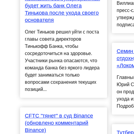
Виллиа
будет жить банк Олега
пресс-с
Тинькова после ухода своего
утвержд
основателя
подписа
Олег Тиньков решил уйти с поста
главы совета директоров
Тинькофф Банка, чтобы
Семин 
сосредоточиться на здоровье.
отдохн
Участники рынка опасаются, что
«Локо
команда банка без яркого лидера
будет заниматься только
Главны
вопросами сохранения текущих
Юрий Се
позиций...
он прод
ухода и
Подроб
CFTC "тянет" в суд Binance
(обновлено комментарий
Binance)
Тутбер