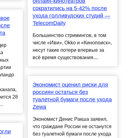
онлайн-кинотеатров
сократились на 5-42% после
ухода голливудских студий —
рвое
TelecomDaily
осле
та
Большинство стримингов, в том
числе «Иви», Okko и «Кинопоиск»,
дер
несут такие потери впервые за
на
всё время существования....
вных
артии
рландо
Экономист оценил риски для
канала,
россиян остаться без
ится 28
туалетной бумаги после ухода
..
Zewa
Экономист Денис Ракша заявил,
что граждане России не останутся
огли
без туалетной бумаги после ухода