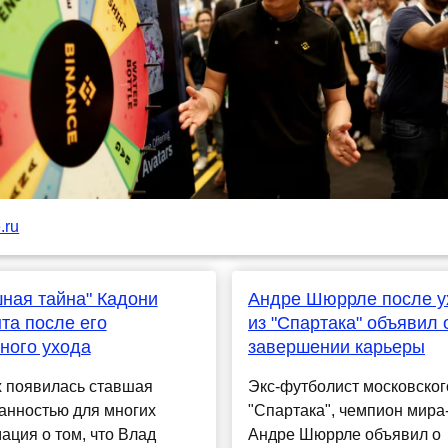
.ru
ная тайна" Кадони
Андре Шюррле после у
та после его
из "Спартака" объявил 
ного ухода
завершении карьеры
х появилась ставшая
Экс-футболист московског
анностью для многих
"Спартака", чемпион мира
ция о том, что Влад
Андре Шюррле объявил о