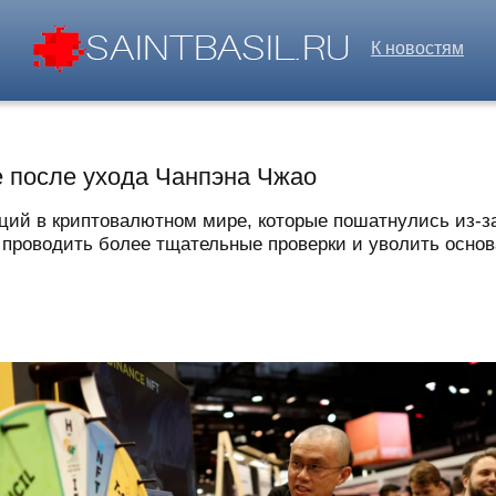
К новостям
e после ухода Чанпэна Чжао
ий в криптовалютном мире, которые пошатнулись из-з
 проводить более тщательные проверки и уволить основа