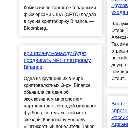
Трусов
Комиссия по торговле товарными
ухода
фьючерсами США (CFTC) подала
в суд на криптобиржу Binance, —
Заслуж
Bloomberg....
Этери Т
Алексан
Так им
отреаги
Криштиану Роналду будет
российс
продвигать NFT-платформу
двукра
Binance
чемпио
Одна из крупнейших в мире
Стоит ...
криптовалютных бирж, Binance,
объявила сегодня об
эксклюзивном многолетнем
Восто
партнерстве с легендой мирового
спрогн
футбола, португальской мега-
Россию
звездой, Криштиану Роналду.
Афган
«Пятикратный победитель Ballon