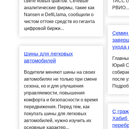
свете новых фактов. Сетевые
ТАСС со
аналитические фирмы, такие как
РВИО...
Nansen и DefiLlama, сообщили о
чистом оттоке средств из гиганта
цифровой биржи...
Семин 
заверш
ухода 
Шины для легковых
Главны
автомобилей
Юрий Се
Водители меняют шины на своих
собирае
автомобилях не только при смене
после у
сезона, но и для улучшения
Подроб
управляемости, повышения
комфорта и безопасности о время
передвижения. Перед тем, как
С граж
покупать шины для легковых
Хабиб 
автомобилей, нужно изучить их
перебр
основные характер...