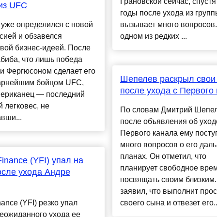
Грановской сейчас, спустя
из UFC
годы после ухода из групп
уже определился с новой
вызывает много вопросов.
сией и обзавелся
одном из редких ...
вой бизнес-идеей. После
биба, что лишь победа
и Фергюсоном сделает его
Шепелев раскрыл свои
арнейшим бойцом UFC,
после ухода с Первого
мериканец — последний
 легковес, не
По словам Дмитрий Шепел
вши...
после объявления об уход
Первого канала ему посту
много вопросов о его дал
планах. Он отметил, что
Finance (YFI) упал на
планирует свободное вре
сле ухода Андре
посвящать своим близким.
заявил, что выполнит про
nance (YFI) резко упал
своего сына и отвезет его..
еожиданного ухода ее