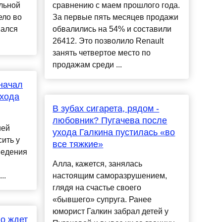
льной
сравнению с маем прошлого года.
ело во
За первые пять месяцев продажи
нался
обвалились на 54% и составили
26412. Это позволило Renault
занять четвертое место по
продажам среди ...
начал
ухода
В зубах сигарета, рядом -
любовник? Пугачева после
ией
ухода Галкина пустилась «во
ить у
все тяжкие»
ведения
Алла, кажется, занялась
..
настоящим саморазрушением,
глядя на счастье своего
«бывшего» супруга. Ранее
юморист Галкин забрал детей у
го ждет