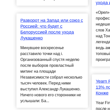
ухода 
«Орел» 
профес
Разворот на Запад или союз с
недеше
Россией: что будет с
слов Ха
Белоруссией после ухода
над Тон
Лукашенко
легенд
Минувшее воскресенье
ведь а
расставило точки над i.
топовый
Организованный спустя неделю
проигра
после выборов провластный
митинг на площади
Независимости собрал несколько
Yearn 
тысяч человек. Перед ними
13% по
выступил Александр Лукашенко.
Конже
Ничего нового его сторонники не
услышали: Ба...
Year Fi
после н