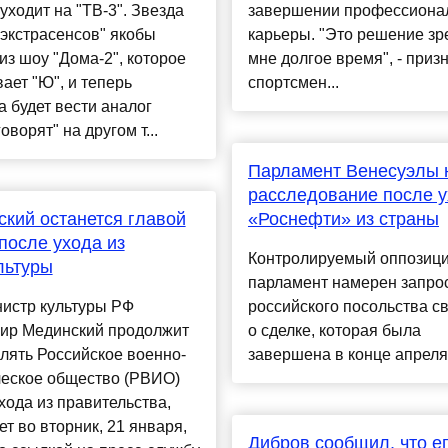
уходит на "ТВ-3". Звезда
завершении профессиона
экстрасенсов" якобы
карьеры. "Это решение зр
из шоу "Дома-2", которое
мне долгое время", - приз
ает "Ю", и теперь
спортсмен...
 будет вести аналог
оворят" на другом т...
Парламент Венесуэлы 
расследование после 
кий останется главой
«Роснефти» из страны
осле ухода из
Контролируемый оппозиц
льтуры
парламент намерен запрос
нистр культуры РФ
российского посольства с
ир Мединский продолжит
о сделке, которая была
лять Российское военно-
завершена в конце апреля.
ческое общество (РВИО)
хода из правительства,
т во вторник, 21 января,
Дибров сообщил, что е