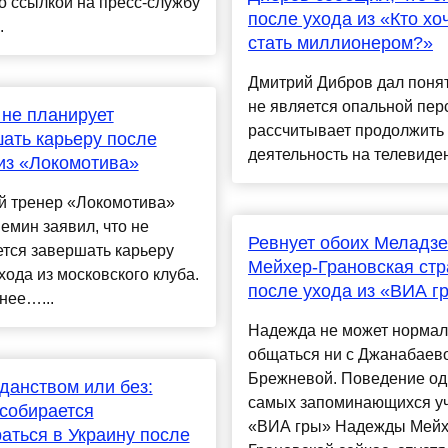
 ссылкой на пресс-службу
после ухода из «Кто хо
.
стать миллионером?»
Дмитрий Дибров дал понят
не является опальной пер
не планирует
рассчитывает продолжить
ать карьеру после
деятельность на телевидени
из «Локомотива»
й тренер «Локомотива»
мин заявил, что не
Ревнует обоих Меладзе
тся завершать карьеру
Мейхер-Грановская стр
хода из московского клуба.
после ухода из «ВИА г
нее…...
Надежда не может нормал
общаться ни с Джанабаево
Брежневой. Поведение од
данством или без:
самых запоминающихся у
собирается
«ВИА гры» Надежды Мейх
аться в Украину после