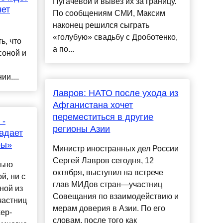
Пугачевой и вывез их за границу.
чет
По сообщениям СМИ, Максим
наконец решился сыграть
«голубую» свадьбу с Дроботенко,
ь, что
а по...
соной и
и....
Лавров: НАТО после ухода из
Афганистана хочет
переместиться в другие
 -
регионы Азии
адает
ры»
Министр иностранных дел России
Сергей Лавров сегодня, 12
ьно
октября, выступил на встрече
й, ни с
глав МИДов стран—участниц
ной из
Совещания по взаимодействию и
частниц
мерам доверия в Азии. По его
ер-
словам, после того как