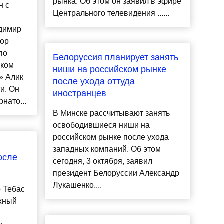
рынка. Об этом он заявил в эфире
н с
Центрального телевидения ......
адимир
ор
по
Белоруссия планирует занять
ском
ниши на российском рынке
» Алик
после ухода оттуда
и. Он
иностранцев
нато...
В Минске рассчитывают занять
освободившиеся ниши на
российском рынке после ухода
западных компаний. Об этом
осле
сегодня, 3 октября, заявил
президент Белоруссии Александр
Лукашенко....
 Тебас
жный