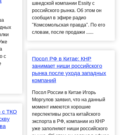
а
шведской компании Essity с
российского рынка. Об этом он
сообщил в эфире радио
ша
"Комсомольская правда". По его
одных
словам, после продажи ......
олки
Уже
а
о с
Посол РФ в Китае: КНР
е
занимает ниши российского
рынка после ухода западных
компаний
Посол России в Китае Игорь
Моргулов заявил, что на данный
момент имеются хорошие
 с ТКО
перспективы роста китайского
скву
экспорта в РФ, компании из КНР
ва
уже заполняют ниши российского